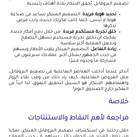
تصميم البروفايل. يُحقق الابتكار ثلاثة أهداف رئيسية:
تحديد هوية فريدة
: التصميم المبتكر يساعد في صناعة
هوية لا تُنسى. كلما كانت فكرتك جديدة، زادت فرص
تذكرها.
خلق تجربة مستخدم فريدة
: من خلال دمج أفكار جديدة،
يمكنك أن تخلق تجربة مستخدم تسهل التصفح
وتجعل العملية أكثر سلاسة.
زيادة التفاعل
: التصميم المبتكر يلفت الأنظار ويسهم
في جذب الجمهور بشكل أكبر. عملاءك سيرغبون في
مشاركة ما وجدوه مثيرًا.
أتذكر عندما أدخلت العناصر التفاعلية في تصميم البروفايل،
مثل العروض التفاعلية، كيف زاد ذلك من وقت بقاء الزوار
واهتمامهم. الابتكار هو السبيل لتحقيق التفوق، لذا ابدأ في
التفكير خارج الصندوق اليوم!
خلاصة
مراجعة لأهم النقاط والاستنتاجات
خلال رحلتنا في استكشاف تصميم البروفايل المبتكر، تمكنا
من تناول العديد من الجوانب التي تساهم في جذب العملاء