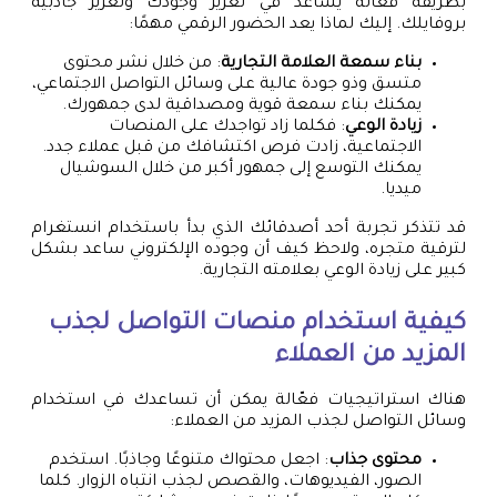
بطريقة فعالة يساعد في تعزيز وجودك وتعزيز جاذبية
بروفايلك. إليك لماذا يعد الحضور الرقمي مهمًا:
بناء سمعة العلامة التجارية
: من خلال نشر محتوى
متسق وذو جودة عالية على وسائل التواصل الاجتماعي،
يمكنك بناء سمعة قوية ومصداقية لدى جمهورك.
زيادة الوعي
: فكلما زاد تواجدك على المنصات
الاجتماعية، زادت فرص اكتشافك من قبل عملاء جدد.
يمكنك التوسع إلى جمهور أكبر من خلال السوشيال
ميديا.
قد تتذكر تجربة أحد أصدقائك الذي بدأ باستخدام انستغرام
لترقية متجره، ولاحظ كيف أن وجوده الإلكتروني ساعد بشكل
كبير على زيادة الوعي بعلامته التجارية.
كيفية استخدام منصات التواصل لجذب
المزيد من العملاء
هناك استراتيجيات فعّالة يمكن أن تساعدك في استخدام
وسائل التواصل لجذب المزيد من العملاء:
محتوى جذاب
: اجعل محتواك متنوعًا وجاذبًا. استخدم
الصور، الفيديوهات، والقصص لجذب انتباه الزوار. كلما