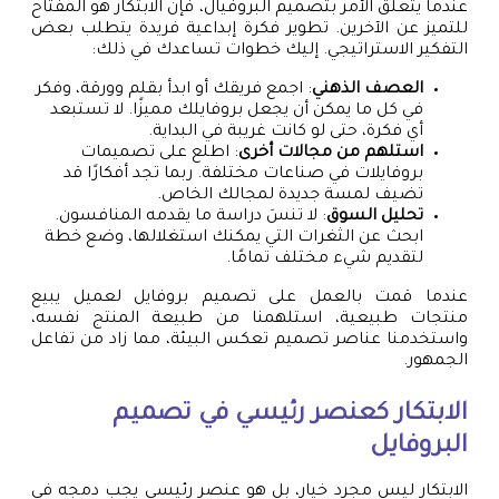
عندما يتعلق الأمر بتصميم البروفيال، فإن الابتكار هو المفتاح
للتميز عن الآخرين. تطوير فكرة إبداعية فريدة يتطلب بعض
التفكير الاستراتيجي. إليك خطوات تساعدك في ذلك:
العصف الذهني
: اجمع فريقك أو ابدأ بقلم وورقة، وفكر
في كل ما يمكن أن يجعل بروفايلك مميزًا. لا تستبعد
أي فكرة، حتى لو كانت غريبة في البداية.
استلهم من مجالات أخرى
: اطلع على تصميمات
بروفايلات في صناعات مختلفة. ربما تجد أفكارًا قد
تضيف لمسة جديدة لمجالك الخاص.
تحليل السوق
: لا تنسَ دراسة ما يقدمه المنافسون.
ابحث عن الثغرات التي يمكنك استغلالها، وضع خطة
لتقديم شيء مختلف تمامًا.
عندما قمت بالعمل على تصميم بروفايل لعميل يبيع
منتجات طبيعية، استلهمنا من طبيعة المنتج نفسه،
واستخدمنا عناصر تصميم تعكس البيئة، مما زاد من تفاعل
الجمهور.
الابتكار كعنصر رئيسي في تصميم
البروفايل
الابتكار ليس مجرد خيار، بل هو عنصر رئيسي يجب دمجه في