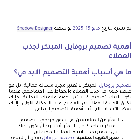
تم نشره بتاريخ
مايو 15, 2025
بواسطة
Shadow Designer
أهمية
تصميم بروفايل
المبتكر لجذب
العملاء
ما هي أسباب أهمية التصميم الابداعي؟
تصميم بروفايل
المبتكر لا يُعتبر مجرد مسألة جمالية، بل هو
عنصر حيوي في جذب العملاء والحفاظ على اهتمامهم. عندما
يكون لديك تصميم فريد يُبرز هوية علامتك التجارية، فإنك
تخلق انطباعًا قويًا لدى العملاء منذ اللحظة الأولى. إليك
بعض الأسباب التي تُبرز أهمية التصميم الإبداعي:
التميّز عن المنافسين
: في سوق مزدحم، التصميم
المبتكر يساعدك على التميّز. أنت تريد أن يكون لديك
شيء مميز يجذب انتباه العملاء المحتملين.
تعزيز الهوية العلامية
:
تصميم بروفايل
يمكن أن يُساعد