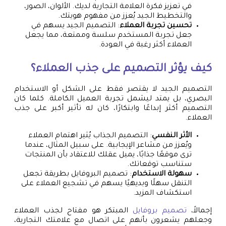
في تعزيز فكرة العلامة التجارية لديك. الألوان، الصور،
والتخطيط الجيد يُعزز من مفهوم هويتك.
تحسين تجربة العملاء
: التصميم الجيد يسهم في
جعل تجربة المستخدم سلسة وممتعة، مما يجعل
العملاء أكثر رغبة في العودة.
كيف يؤثر التصميم على جذب العملاء؟
التصميم الجيد لا يقتصر فقط على الشكل أو الاستخدام
البصري، بل يمتد ليشمل تجربة العميل الكاملة. كلما كان
التصميم أكثر إبداعًا وابتكارًا، كان له تأثير أكبر على جذب
العملاء.
الأثر النفسي
: التصميم الجذاب يُثير اهتمام العملاء
ويُعزز من مشاعر الإيجابية. على سبيل المثال، عندما
ترى موقعًا جذابًا، يميل عقلك للاعتقاد بأن المنتجات
ستناسب توقعاتك.
سهولة الاستخدام
: تصميم البروفايل بطريقة تجعل
التنقل سهلًا وبديهيًا يسهم في تشجيع العملاء على
استكشاف المزيد.
إجمالاً،
تصميم بروفايل
المبتكر هو مفتاح لجذب العملاء
وجعلهم يشعرون بأنهم على اتصال مع علامتك التجارية،