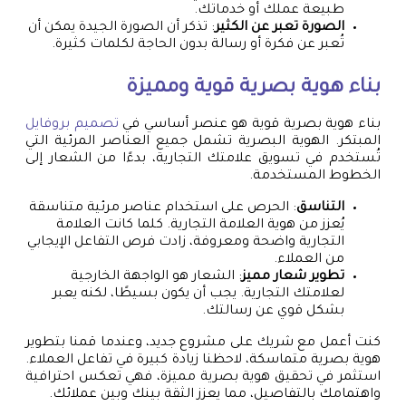
طبيعة عملك أو خدماتك.
الصورة تعبر عن الكثير
: تذكر أن الصورة الجيدة يمكن أن
تُعبر عن فكرة أو رسالة بدون الحاجة لكلمات كثيرة.
بناء هوية بصرية قوية ومميزة
بناء هوية بصرية قوية هو عنصر أساسي في
تصميم بروفايل
المبتكر. الهوية البصرية تشمل جميع العناصر المرئية التي
تُستخدم في تسويق علامتك التجارية، بدءًا من الشعار إلى
الخطوط المستخدمة.
التناسق
: الحرص على استخدام عناصر مرئية متناسقة
يُعزز من هوية العلامة التجارية. كلما كانت العلامة
التجارية واضحة ومعروفة، زادت فرص التفاعل الإيجابي
من العملاء.
تطوير شعار مميز
: الشعار هو الواجهة الخارجية
لعلامتك التجارية. يجب أن يكون بسيطًا، لكنه يعبر
بشكل قوي عن رسالتك.
كنت أعمل مع شريك على مشروع جديد، وعندما قمنا بتطوير
هوية بصرية متماسكة، لاحظنا زيادة كبيرة في تفاعل العملاء.
استثمر في تحقيق هوية بصرية مميزة، فهي تعكس احترافية
واهتمامك بالتفاصيل، مما يعزز الثقة بينك وبين عملائك.