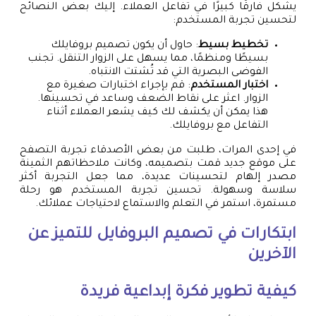
يشكل فارقًا كبيرًا في تفاعل العملاء. إليك بعض النصائح
لتحسين تجربة المستخدم:
تخطيط بسيط
: حاول أن يكون تصميم بروفايلك
بسيطًا ومنظمًا، مما يسهل على الزوار التنقل. تجنب
الفوضى البصرية التي قد تُشتت الانتباه.
اختبار المستخدم
: قم بإجراء اختبارات صغيرة مع
الزوار. اعثر على نقاط الضعف وساعد في تحسينها.
هذا يمكن أن يكشف لك كيف يشعر العملاء أثناء
التفاعل مع بروفايلك.
في إحدى المرات، طلبت من بعض الأصدقاء تجربة التصفح
على موقع جديد قمت بتصميمه، وكانت ملاحظاتهم الثمينة
مصدر إلهام لتحسينات عديدة، مما جعل التجربة أكثر
سلاسة وسهولة. تحسين تجربة المستخدم هو رحلة
مستمرة، استمر في التعلم والاستماع لاحتياجات عملائك.
ابتكارات في تصميم البروفايل للتميز عن
الآخرين
كيفية تطوير فكرة إبداعية فريدة