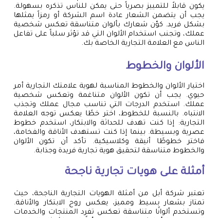
يكون قابلاً للتمييز بصرياً حتى يمكن للناس تذكره بسهولة.
يجب أن يتضمن الشعار عادة اسم الشركة أو رمزاً يمثلها
بشكل فريد. كوّن شعارك بألوان متناسقة تعكس شخصية
عملك، وتجنب استخدام الألوان التي قد تؤثر سلباً على تفاعل
الناس مع العلامة التجارية الخاصة بك.
الألوان والخطوط
اختيار الألوان والخطوط المناسبة لهوية علامتك التجارية أمر
حيوي. يجب أن تكون الألوان متناغمة وتعكس شخصية
عملك. استخدم الدرجات التي تناسب مجال عملك وتجذب
الانتباه. بالنسبة للخطوط، اختر خطًا يعكس توجه العلامة
التجارية: إذا كنت تهدف للحداثة والابتكار، استخدم خطوط
عصرية وبسيطة. بينما إذا كنت تستهدف الأناقة والفخامة،
فاختر خطوطًا أنيقة وكلاسيكية. تأكد أن تكون الألوان
والخطوط متناسقة لتحقيق هوية تجارية فريدة وجذابة.
أمثلة على هويات تجارية ناجحة
تعتبر شركة أبل من أمثلة الهويات التجارية الناجحة، حيث
تمتاز بشعار بسيط ومميز، يعكس روح الابتكار والأناقة.
وتستخدم ألوانًا متناسقة تعكس تفرد المنتجات والخدمات