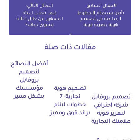
المقال السابق:
المقال التالي:
تأثير استخدام الخطوط
كيف تجذب انتباه
الإبداعية في تصميم
الجمهور من خلال كتابة
هوية بصرية قوية
محتوى جذاب؟
مقالات ذات صلة
أفضل النصائح
لتصميم
بروفايل
مؤسستك
تصميم هوية
بشكل مميز
تجارية: 7
تصميم بروفايل
خطوات لبناء
شركة احترافي
براند قوي ومميز
لتعزيز هوية
علامتك التجارية