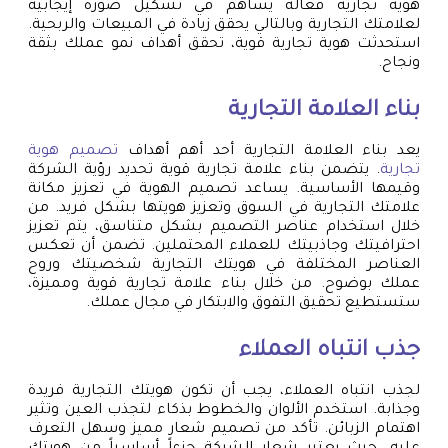
هوية تجارية فعالة يساهم في تشكيل صورة إيجابية
لعلامتك التجارية وبالتالي يحقق زيادة في المبيعات والربحية.
استحدثت هوية تجارية قوية، تحقق أهداف نمو عملك بثقة
ونجاح.
بناء العلامة التجارية
يعد بناء العلامة التجارية أحد أهم أهداف
تصميم هوية
تجارية
. يتضمن بناء علامة تجارية قوية تحديد رؤية الشركة
وقيمها الأساسية. يساعد تصميم الهوية في تعزيز مكانة
علامتك التجارية في السوق وتعزيز هويتها بشكل فريد. من
خلال استخدام عناصر التصميم بشكل متناسق، يتم تعزيز
احترافيتك وجاذبيتك للعملاء المحتملين. تضمن أن تعكس
العناصر المختلفة في هويتك التجارية شخصيتك وروح
عملك بوضوح. من خلال بناء علامة تجارية قوية ومميزة،
ستستطيع تحقيق التفوق والابتكار في مجال عملك.
جذب انتباه العملاء
لجذب انتباه العملاء، يجب أن تكون هويتك التجارية فريدة
وجذابة. استخدم الألوان والخطوط بذكاء لتجذب العين وتثير
اهتمام الزبائن. تأكد من تصميم شعار مميز وسهل التعرف