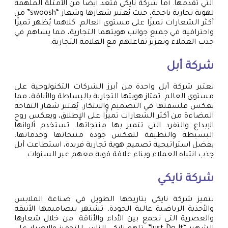
التي تقدمها. أما شركة نايكي فتعد أيضًا من الأمثلة الملهمة
لهوية تجارية ناجحة، حيث يُعتبر شعارها وشعار “swoosh” من
أكثر الشعارات تميزًا على مستوى العالم. كلاهما يُظهر تميزًا
واحترافية في جميع جوانب هويتهما التجارية، مما يساهم في
جذب العملاء وتعزيز تفاعلهم مع العلامة التجارية.
شركة أبل
تعتبر شركة أبل واحدة من أبرز الشركات التكنولوجية على
مستوى العالم. تمتاز هويتها التجارية بالبساطة والأناقة، مما
يعكس فلسفتها في التصميم والابتكار. يُعتبر شعار التفاحة
المضاءة من أكثر الشعارات تميزًا على الإطلاق، ويعكس روح
الإبداع والتفرد التي تتميز بها منتجاتها. تستخدم ألوانها
البسيطة والنظيفة لتعكس جودة منتجاتها وخدماتها.
بفضل استراتيجية تصميم هوية تجارية فريدة، استطاعت أبل
جذب انتباه العملاء وبناء علاقة قوية معهم عبر السنوات.
شركة نايكي
تتميز شركة نايكي بتاريخها الطويل في صناعة الملابس
والأحذية الرياضية عالية الجودة. تشتهر بتصاميمها الأنيقة
والعصرية التي تجمع بين الأداء والأناقة. من خلال شعارها