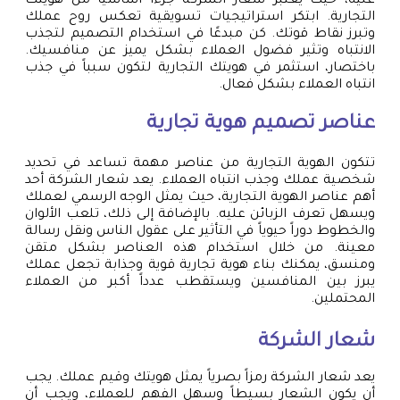
عليه، حيث يعتبر شعار الشركة جزءاً أساسياً من هويتك
التجارية. ابتكر استراتيجيات تسويقية تعكس روح عملك
وتبرز نقاط قوتك. كن مبدعًا في استخدام التصميم لتجذب
الانتباه وتثير فضول العملاء بشكل يميز عن منافسيك.
باختصار، استثمر في هويتك التجارية لتكون سبباً في جذب
انتباه العملاء بشكل فعال.
عناصر
تصميم هوية تجارية
تتكون الهوية التجارية من عناصر مهمة تساعد في تحديد
شخصية عملك وجذب انتباه العملاء. يعد شعار الشركة أحد
أهم عناصر الهوية التجارية، حيث يمثل الوجه الرسمي لعملك
ويسهل تعرف الزبائن عليه. بالإضافة إلى ذلك، تلعب الألوان
والخطوط دوراً حيوياً في التأثير على عقول الناس ونقل رسالة
معينة. من خلال استخدام هذه العناصر بشكل متقن
ومنسق، يمكنك بناء هوية تجارية قوية وجذابة تجعل عملك
يبرز بين المنافسين ويستقطب عدداً أكبر من العملاء
المحتملين.
شعار الشركة
يعد شعار الشركة رمزاً بصرياً يمثل هويتك وقيم عملك. يجب
أن يكون الشعار بسيطاً وسهل الفهم للعملاء، ويجب أن