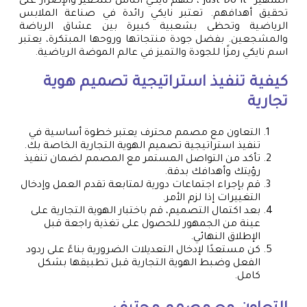
الشهير “Just Do It”، تلهم نايكي الناس للتحفيز والإصرار على
تحقيق أهدافهم. تعتبر نايكي رائدة في صناعة الملابس
الرياضية وتحظى بشعبية كبيرة بين عشاق الرياضة
والمشجعين. بفضل جودة منتجاتها وروحها المبتكرة، يعتبر
اسم نايكي رمزًا للجودة والتميز في عالم الموضة الرياضية.
كيفية تنفيذ استراتيجية
تصميم هوية
تجارية
التعاون مع مصمم محترف يعتبر خطوة أساسية في
تنفيذ استراتيجية تصميم الهوية التجارية الخاصة بك.
تأكد من التواصل المستمر مع المصمم لضمان تنفيذ
رؤيتك وأهدافك بدقة.
قم بإجراء اجتماعات دورية لمتابعة تقدم العمل وإدخال
التغييرات إذا لزم الأمر.
بعد اكتمال التصميم، قم باختبار الهوية التجارية على
عينة من الجمهور للحصول على تغذية راجعة قبل
الإطلاق النهائي.
كن مستعدًا لإدخال التعديلات الضرورية بناءً على ردود
الفعل وضبط الهوية التجارية قبل تطبيقها بشكل
كامل.