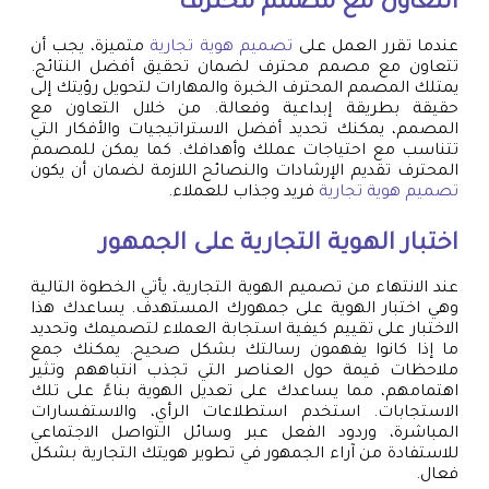
التعاون مع مصمم محترف
عندما تقرر العمل على
تصميم هوية تجارية
متميزة، يجب أن
تتعاون مع مصمم محترف لضمان تحقيق أفضل النتائج.
يمتلك المصمم المحترف الخبرة والمهارات لتحويل رؤيتك إلى
حقيقة بطريقة إبداعية وفعالة. من خلال التعاون مع
المصمم، يمكنك تحديد أفضل الاستراتيجيات والأفكار التي
تتناسب مع احتياجات عملك وأهدافك. كما يمكن للمصمم
المحترف تقديم الإرشادات والنصائح اللازمة لضمان أن يكون
تصميم هوية تجارية
فريد وجذاب للعملاء.
اختبار الهوية التجارية على الجمهور
عند الانتهاء من تصميم الهوية التجارية، يأتي الخطوة التالية
وهي اختبار الهوية على جمهورك المستهدف. يساعدك هذا
الاختبار على تقييم كيفية استجابة العملاء لتصميمك وتحديد
ما إذا كانوا يفهمون رسالتك بشكل صحيح. يمكنك جمع
ملاحظات قيمة حول العناصر التي تجذب انتباههم وتثير
اهتمامهم، مما يساعدك على تعديل الهوية بناءً على تلك
الاستجابات. استخدم استطلاعات الرأي، والاستفسارات
المباشرة، وردود الفعل عبر وسائل التواصل الاجتماعي
للاستفادة من آراء الجمهور في تطوير هويتك التجارية بشكل
فعال.