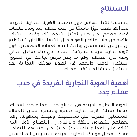
الاستنتاج
باختتامنا لهذا النقاش حول تصميم الهوية التجارية الفريدة،
نجد أنها تلعب دورًا حاسمًا في جذب عملاء جدد وبناء علاقات
قوية معهم. من خلال تمثيل شخصيتك وقيمك بشكل
واضح من خلال عناصر الهوية مثل الشعار والألوان، تستطيع
أن تبرز بين المنافسين وتلفت انتباه العملاء المحتملين. كون
هوية تجارية فريدة لشركتك تساعد في بناء تفاعل إيجابي
وثقة لدى العملاء، وهو ما يعزز فرص نجاحك في السوق.
استثمار الوقت والجهد في تطوير هويتك التجارية يعد
استثمارًا حكيمًا لمستقبل عملك.
أهمية الهوية التجارية الفريدة في جذب
عملاء جدد
الهوية التجارية الفريدة هي مفتاح جذب عملاء جدد لعملك.
عندما تمتلك هوية تجارية مميزة ومتميزة، يمكن للعملاء
المحتملين التعرف على شخصيتك وقيمك بسهولة، وهذا
يجعلهم يشعرون بالثقة والارتياح. إن الانطباع الأولي الذي
تتركه على العملاء يلعب دورًا كبيرًا في اختيارهم للتعامل
معك. بفضل هويتك التجارية الفريدة، ستبرز بين المنافسين