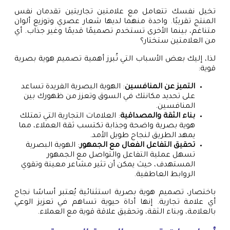
تخيل نفسك تتعامل مع علامتين تجاريتين تقدمان نفس
المنتج تقريبًا. واحدة منهما لديها شعار عصري وتوزيع ألوان
متناغم، بينما الأخرى تستخدم تصميمًا قديمًا وغير جذاب. أي
من العلامتين ستختار؟
لذا، إليك بعض الأسباب التي تُبرز أهمية تصميم هوية بصرية
قوية:
التميز عن المنافسين
: الهوية البصرية الفريدة تساعد
على تحديد مكانتك في السوق وتعزز من ظهورك بين
المنافسين.
بناء الثقة والمصداقية
: العلامات التجارية التي تمتلك
هوية بصرية واضحة وجذابة تكتسب ثقة العملاء، مما
يمهد الطريق لنجاح طويل الأمد.
تحقيق التفاعل الفعال مع الجمهور
: الهوية البصرية
تسهل عملية التفاعل والتواصل مع الجمهور
المستهدف، حيث يمكن أن تثير مشاعر معينة وتقوي
الروابط العاطفية.
باختصار، تصميم هوية بصرية استثنائية يُعتبر أساسًا نجاح
أي علامة تجارية. إنها أداة حيوية تساهم في تعزيز الوعي
بالعلامة، وبناء الثقة، وتحقيق علاقة قوية مع العملاء.