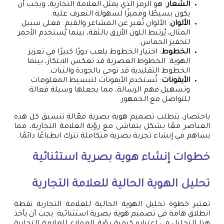
الشعار
: هو الرمز الذي يمثل العلامة التجارية، ويجب أن
يكون بسيطًا ومميزًا لسهولة التعرف عليه.
الألوان
: الألوان تُعبر عن المشاعر والقيم. فعلى سبيل
المثال، يُرتبط اللون الأزرق بالثقة، بينما يُستخدم الأحمر
لتحفيز الحماس.
الخطوط
: اختيار الخطوط يلعب دورًا كبيرًا في تعزيز
الهوية. الخطوط العصرية قد تعكس الابتكار، بينما
الخطوط التقليدية قد توحي بالجودة والثبات.
الأيقونات
: تُستخدم الأيقونات لتبسيط المعلومات
وتسهيل فهم الرسالة، مما يجعلها وسيلة فعالة
للتواصل مع الجمهور.
باختصار، يتطلب تصميم هوية بصرية فعّالة تنسيق كل هذه
العناصر معًا بشكل يتماشى مع رؤية العلامة التجارية، مما
يساهم في إنشاء تجربة بصرية متكاملة تترك انطباعًا دائمًا.
خطوات إنشاء هوية بصرية استثنائية
تحليل الهوية الحالية للعلامة التجارية
تعتبر خطوة تحليل الهوية الحالية للعلامة التجارية نقطة
انطلاق هامة في تصميم هوية بصرية استثنائية. يجب أن يأخذ
هذا التحليل في اعتباره كيفية رؤية العملاء للعلامة التجارية