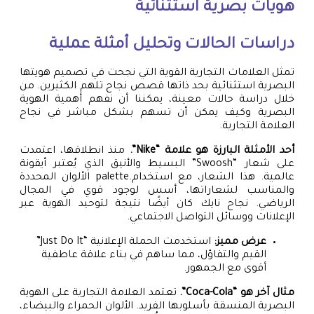
هويات بصرية استثنائية
دراسات الحالات وتحليل أمثلة عملية
تمثل العلامات التجارية القوية التي نجحت في تصميم هويتها
البصرية استثنائية بحد ذاتها قصص نجاح تلهم الكثيرين. من
خلال دراسة حالات معينة، يمكننا أن نفهم أهمية الهوية
البصرية وكيف يمكن أن تسهم بشكل مباشر في نجاح
العلامة التجارية.
أحد الأمثلة البارزة هو علامة “Nike”.
منذ انطلاقها، اعتمدت
على شعار “Swoosh” البسيط والأنيق الذي يُعتبر أيقونة
عالمية. هذا الشعار، مع استخدام.palette الألوان المحددة
والمناسب لشعاراتها، أسس لوجود قوي في المجال
الرياضي. نجاح نايك كان أيضًا نتيجة لتوحيد الهوية عبر
الإعلانات ووسائل التواصل الاجتماعي.
عرض مميز:
استخدمت الحملة الإعلانية “Just Do It”
القيم والتفاؤل، مما ساهم في بناء علاقة عاطفية
أقوى مع الجمهور.
مثال آخر هو “Coca-Cola”.
تعتمد العلامة التجارية على الهوية
البصرية المنسقة بأسلوبها الفريد. الألوان الحمراء والبيضاء،