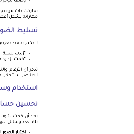
وصف موجز للم
شاركت ذات مرة تجر
مهاراته بشكل أفض
تسليط الضوء 
لا تكتفِ فقط بعرض
“زيدت نسبة المبيعات ب
“قمت بإدارة 
تذكر أن الأرقام وا
العناصر، ستتمكن م
استخدام وسائ
تحسين حسابا
بعد أن قمت بتبويب
بك. تعد وسائل الت
اختيار الصور 