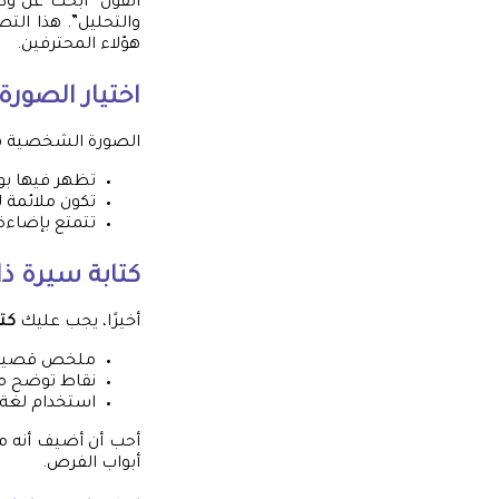
القول “أبحث عن وظي
والتحليل”. هذا الت
هؤلاء المحترفين.
اختيار الصور
الصورة الشخصية هي ا
تظهر فيها ب
تكون ملائمة ل
تتمتع بإضاءة 
كتابة سيرة ذا
أخيرًا، يجب عليك
كتا
ملخص قصير ي
نقاط توضح م
استخدام لغة 
أحب أن أضيف أنه من
أبواب الفرص.