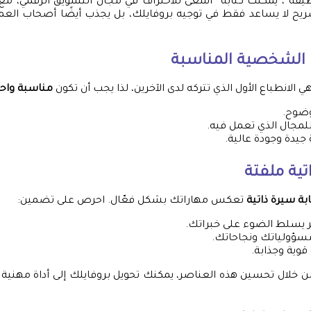
فة”، يمكنك كتابة “أسعى للاحتراف في مجال التسويق الرقمي، مع الت
صريح لا يساعد فقط في توجيه بروفايلك، بل يجذب أيضًا أصحاب العم
ة الشخصية المناسبة
لانطباع الأول الذي تتركه لدى الآخرين، لذا يجب أن تكون
مناسبة واحت
وضوح.
لمجال الذي تعمل فيه.
جيدة وجودة عالية.
تية ملفتة
بة سيرة ذاتية
تعكس مهاراتك بشكل فعّال. احرص على تضمين:
سلط الضوء على خبراتك.
سؤولياتك ونجاحاتك.
قوية وجذابة.
 خلال تحسين هذه العناصر، يمكنك تحويل بروفايلك إلى أداة مهنية 