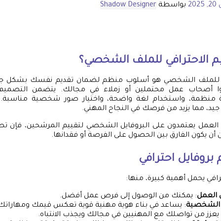
202
بواسطة
Shadow Designer
م الاحترافي للملف الشخصي؟
في للملف الشخصي هو أسلوب منظم لضمان تقديم نفسك بشكل جذ
انوا أصحاب عمل محتملين أو زملاء في مجالك. يتضمن التصميم 
 منظمة، واستخدام لغة واضحة، واختيار صور شخصية مناسبة. ي
 جيد، مما يزيد من فرصك في النجاح المهني.
عمل يعتمدون على البروفايل الشخصي لتقييم المرشحين، فإن تصم
أن يكون الفارق بين الحصول على الفرصة أو فقدانها.
بروفايل احترافي
افي يحمل أهمية كبيرة، منها:
العمل
: يمكنك من الوصول إلى فرص عمل أفضل.
ة الشخصية
: يساعد في بناء هوية مهنية قوية تعكس قيمك ومهاراتك
 يعزز من تواصلك مع المهنيين في مجالك ويجذب الانتباه.