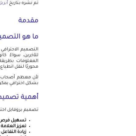
تم نشره بتاريخ
أبريل 20, 5
مقدمة
ما هو التصمي
التصميم الاحترا
للآخرين، سواءً ك
المعلومات بطريقة
محوريًا لنقل انطباع
لأن معظم أصحاب ال
بشكل احترافي يمكن 
أهمية تصميم 
تصميم بروفايل احتر
تسهيل فرص 
تعزيز العلام
زيادة التفاعل
: