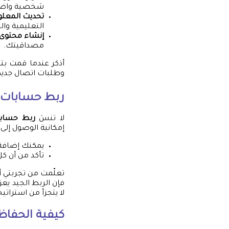
شخصية واضح
تحديث المعل
التعليمية وال
إنشاء محتوى
مصداقيتك.
أذكر عندما قمت بت
وطلبات اتصال جديد
ربط حسابات 
لا تنسَ
ربط حسابا
إمكانية الوصول إل
يمكنك إضافة 
تأكد من أن ك
تعلّمت من تجربتي أ
فإن الربط الجيد ي
لا يتجزأ من استراتي
كيفية الحفاظ