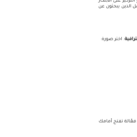
ركيز على الابتكار
ل الذين يبحثون عن
رافية
. اختر صورة:
فعّالة تفتح أمامك