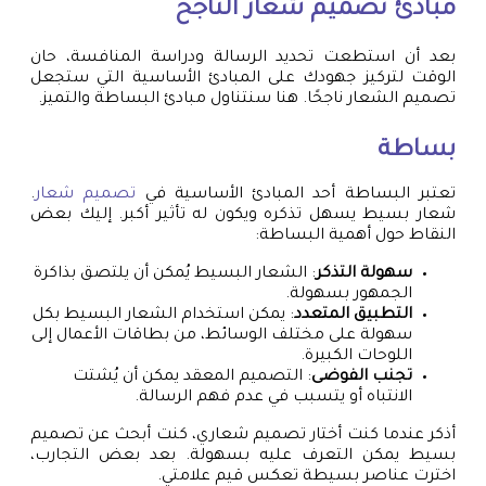
مبادئ
تصميم شعار
الناجح
بعد أن استطعت تحديد الرسالة ودراسة المنافسة، حان
الوقت لتركيز جهودك على المبادئ الأساسية التي ستجعل
تصميم الشعار ناجحًا. هنا سنتناول مبادئ البساطة والتميز.
بساطة
تعتبر البساطة أحد المبادئ الأساسية في
تصميم شعار
.
شعار بسيط يسهل تذكره ويكون له تأثير أكبر. إليك بعض
النقاط حول أهمية البساطة:
سهولة التذكر
: الشعار البسيط يُمكن أن يلتصق بذاكرة
الجمهور بسهولة.
التطبيق المتعدد
: يمكن استخدام الشعار البسيط بكل
سهولة على مختلف الوسائط، من بطاقات الأعمال إلى
اللوحات الكبيرة.
تجنب الفوضى
: التصميم المعقد يمكن أن يُشتت
الانتباه أو يتسبب في عدم فهم الرسالة.
أذكر عندما كنت أختار تصميم شعاري، كنت أبحث عن تصميم
بسيط يمكن التعرف عليه بسهولة. بعد بعض التجارب،
اخترت عناصر بسيطة تعكس قيم علامتي.