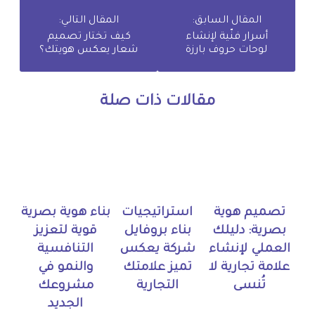
المقال السابق:
المقال التالي:
أسرار فنّية لإنشاء
كيف تختار تصميم
لوحات حروف بارزة
شعار يعكس هويتك؟
مقالات ذات صلة
تصميم هوية
استراتيجيات
بناء هوية بصرية
بصرية: دليلك
بناء بروفايل
قوية لتعزيز
العملي لإنشاء
شركة يعكس
التنافسية
علامة تجارية لا
تميز علامتك
والنمو في
تُنسى
التجارية
مشروعك
الجديد