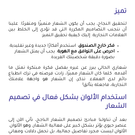
تميز
لتحقيق النجاح، يجب أن يكون الشعار متميزًا ومتفردًا. علينا
أن نتجنب التصاميم المكررة التي قد تؤدي إلى الخلط بين
العلامات التجارية. إليك كيفية تحقيق التميز:
فكر خارج الصندوق
: استخدم أفكارًا جديدة وغير تقليدية.
احرص على التوافق مع الهوية
: يجب أن يمثل الشعار
بصورة دقيقة شخصيتك الفريدة.
شعاري الحالي يبرز عن غيره بفضل فكرة مبتكرة تمثل ما
أقدمه. كلما كان الشعار مميزًا، زادت فرصته في ترك انطباع
دائم لدى العملاء. تذكر، إن الشعار هو واجهة علامتك
التجارية، فاجعله يتألق!
استخدام الألوان بشكل فعال في تصميم
الشعار
بعد أن تناولنا مبادئ تصميم الشعار الناجح، نأتي الآن إلى
عنصر حيوي يؤثر بشكل كبير على فعالية الشعار، وهو الألوان.
الألوان ليست مجرد تفاصيل جمالية، بل تحمل دلالات ومعاني