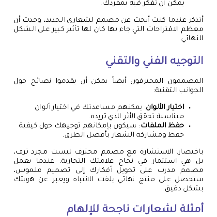
يمكن أن تفكر فيه بمفردك.
أتذكر عندما كنت أبحث عن مصمم لشعاري الجديد، وجدت أن
معظم الاقتراحات التي جاء بها كان لها تأثير كبير على الشكل
النهائي.
التوجيه الفني والتقني
المصممون المحترفون أيضاً يمكن أن يقدموا نصائح حول
الجوانب التقنية:
اختيار الألوان
: يمكنهم مساعدتك في اختيار ألوان
متناسبة تحقق الأثر الذي تريده.
حفظ الملفات
: سيكون بإمكانهم توجيهك حول كيفية
حفظ ومشاركة الشعار بأفضل الطرق.
باختصار، الاستشارة مع مصمم محترف ليست مجرد ترف،
بل هي استثمار في نجاح علامتك التجارية. عندما يعمل
مصمم مدرب على تحويل أفكارك إلى تصميم ملموس،
ستحصل على منتج نهائي يلفت الانتباه ويعبر عن هويتك
بشكل دقيق.
أمثلة لشعارات ناجحة للإلهام