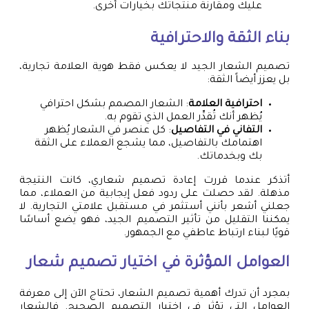
عليك ومقارنة منتجاتك بخيارات أخرى.
بناء الثقة والاحترافية
تصميم الشعار الجيد لا يعكس فقط هوية العلامة تجارية،
بل يعزز أيضاً الثقة:
احترافية العلامة
: الشعار المصمم بشكل احترافي
يُظهر أنك تُقدِّر العمل الذي تقوم به.
التفاني في التفاصيل
: كل عنصر في الشعار يُظهر
اهتمامك بالتفاصيل، مما يشجع العملاء على الثقة
بك وبخدماتك.
أتذكر عندما قررت إعادة تصميم شعاري، كانت النتيجة
مذهلة. لقد حصلت على ردود فعل إيجابية من العملاء، مما
جعلني أشعر بأنني أستثمر في مستقبل علامتي التجارية. لا
يمكننا التقليل من تأثير التصميم الجيد، فهو يضع أساسًا
قويًا لبناء ارتباط عاطفي مع الجمهور.
العوامل المؤثرة في اختيار
تصميم شعار
بمجرد أن تدرك أهمية تصميم الشعار، تحتاج الآن إلى معرفة
العوامل التي تؤثر في اختيار التصميم الصحيح. فالشعار