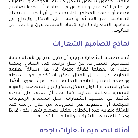
فالمستخدمون يتابعون بشكل مستمر الموضة والتطورات
في عالم التصميم، ولا يرغبون في العامة بأن يجدوا تصاميم
قديمة أو قديمة المظهر. لذا، يجب عليّ أن أتجنب استخدام
التصاميم غير الحديثة وأعتمد على الابتكار والإبداع في
تصاميم الشعارات لإثارة اهتمام المستخدمين والابتعاد عن
المألوف.
نماذج لتصاميم الشعارات
أثناء تصميم الشعارات، يجب أن نكون مدركين لأمثلة ناجحة
لتصاميم الشعارات. من خلال دراسة هذه النماذج، يمكننا
تحليل ما يجعلها فعّالة وقوية في نقل رسالة العلامة
التجارية. على سبيل المثال، يمكن استخدام رموز بسيطة
وواضحة لتمثيل العلامة التجارية بشكل فريد وقوي. أيضًا،
يمكن استخدام الألوان بشكل مبتكر لإبراز الشخصية والهوية
المتميزة للعلامة التجارية. كما يجب أن نتعرف على أخطاء
شائعة في تصميم الشعارات، مثل استخدام الرسومات
المبهمة أو الخطوط غير المقروءة. من خلال دراسة هذه
الأمثلة وتفادي هذه الأخطاء، يمكننا تصميم شعار يكون فريدًا
وجذابًا للعديد من الشركات والعلامات التجارية.
أمثلة لتصاميم شعارات ناجحة