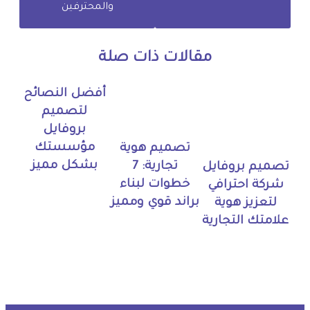
والمحترفين
مقالات ذات صلة
أفضل النصائح
لتصميم
بروفايل
مؤسستك
تصميم هوية
بشكل مميز
تجارية: 7
تصميم بروفايل
خطوات لبناء
شركة احترافي
براند قوي ومميز
لتعزيز هوية
علامتك التجارية