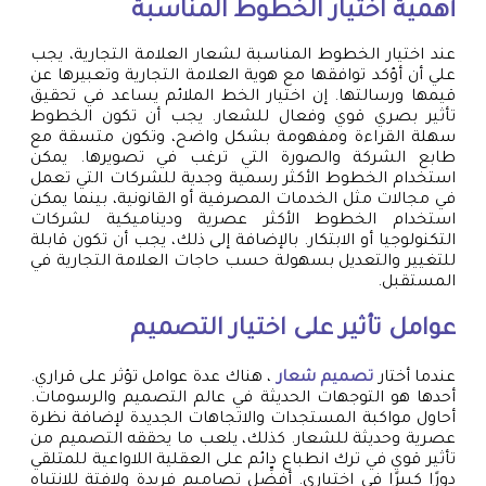
أهمية اختيار الخطوط المناسبة
عند اختيار الخطوط المناسبة لشعار العلامة التجارية، يجب
علي أن أؤكد توافقها مع هوية العلامة التجارية وتعبيرها عن
قيمها ورسالتها. إن اختيار الخط الملائم يساعد في تحقيق
تأثير بصري قوي وفعال للشعار. يجب أن تكون الخطوط
سهلة القراءة ومفهومة بشكل واضح، وتكون متسقة مع
طابع الشركة والصورة التي ترغب في تصويرها. يمكن
استخدام الخطوط الأكثر رسمية وجدية للشركات التي تعمل
في مجالات مثل الخدمات المصرفية أو القانونية، بينما يمكن
استخدام الخطوط الأكثر عصرية وديناميكية لشركات
التكنولوجيا أو الابتكار. بالإضافة إلى ذلك، يجب أن تكون قابلة
للتغيير والتعديل بسهولة حسب حاجات العلامة التجارية في
المستقبل.
عوامل تأثير على اختيار التصميم
عندما أختار
تصميم شعار
، هناك عدة عوامل تؤثر على قراري.
أحدها هو التوجهات الحديثة في عالم التصميم والرسومات.
أحاول مواكبة المستجدات والاتجاهات الجديدة لإضافة نظرة
عصرية وحديثة للشعار. كذلك، يلعب ما يحققه التصميم من
تأثير قوي في ترك انطباع دائم على العقلية اللاواعية للمتلقي
دورًا كبيرًا في اختياري. أفضِّل تصاميم فريدة ولافتة للانتباه