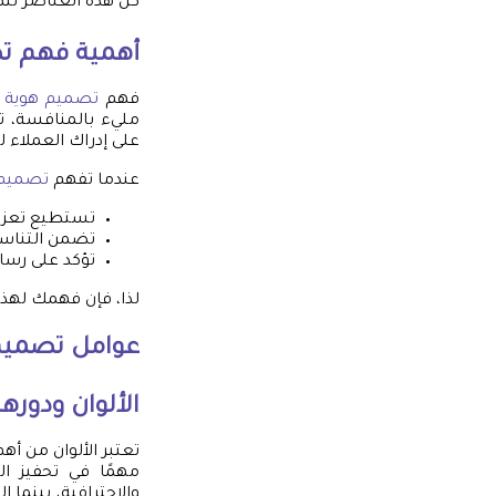
كل هذه العناصر تتك
أهمية فهم
ت
فهم
تصميم هوية ت
مليء بالمنافسة، تص
على إدراك العملاء ل
عندما تفهم
تصميم 
تستطيع تعزيز 
تضمن التناسق
تؤكد على رسا
لذا، فإن فهمك لهذا 
عوامل
تصميم 
الألوان ودوره
تعتبر الألوان من أه
مهمًا في تحفيز ال
والاحترافية، بينما