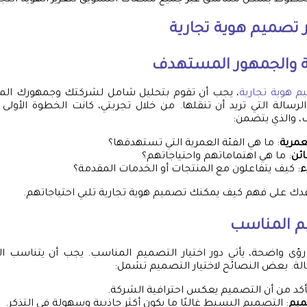
لخطوط بشكل متناسق عبر جميع منصات التسويق لتعزيز الهوية التجار
ر
تصميم هوية تجارية
ة والجمهور المستهدف
 هوية تجارية
، يجب أن تقوم بتحليل شامل لشركتك وجمهورك الم
الرسالة التي تريد أن تنقلها. من خلال تجربتي، كانت الخطوة الأول
 والذي يتضمن:
لعمرية
: ما هي الفئة العمرية التي تستهدفها؟
ائن
: ما هي اهتماماتهم واحتياجاتهم؟
ء
: كيف يتفاعلون مع المنتجات أو الخدمات المقدمة؟
دك على فهم كيف يمكنك تصميم هوية تجارية تلبي احتياجاتهم.
يم المناسب
رؤى واضحة، يأتي دور اختيار التصميم المناسب. يجب أن يتناسب ا
الة. بعض النصائح لاختيار التصميم تشمل:
تأكد من أن التصميم يعكس احترافية الشركة.
ميم
: التصميم البسيط غالبًا ما يكون أكثر جاذبية وسهولة في التذكر.