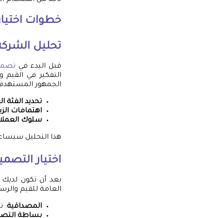
تأكد من استخدام ا
خطوات اختيا
تحليل الشرك
قبل البدء في
تصميم
التفكير في القيم و
الجمهور المستهدف،
تحديد الفئة ا
اهتمامات الزب
سلوك العملا
هذا التحليل سيساع
اختيار التصم
بعد أن تكون لديك 
العامة للقيم والرس
المصداقية
: 
بساطة التص