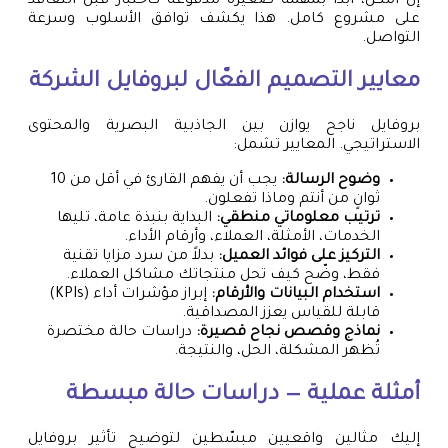
إن أمكن، ابدأ بمهمة صغيرة مدفوعة كاختبار قبل التعاقد
على مشروع كامل. هذا يكشف توافق الأسلوب وسرعة
التواصل.
معايير التصميم الفعّال لبروفايل الشركة
بروفايل ناجح يوازن بين الجاذبية البصرية والمحتوى
الاستراتيجي. المعايير تشمل:
وضوح الرسالة:
يجب أن يفهم القارئ في أقل من 10
ثوانٍ من أنتم وماذا تفعلون.
ترتيب معلوماتي منطقي:
البداية بنبذة عامة، تليها
الخدمات، الأمثلة، العملاء، وأرقام الأداء.
التركيز على فوائد العميل:
بدلاً من سرد مزايا تقنية
فقط، وضّح كيف تحل منتجاتك مشاكل العملاء.
استخدام البيانات والأرقام:
إبراز مؤشرات أداء (KPIs)
قابلة للقياس يعزز المصداقية.
نماذج وقصص نجاح قصيرة:
دراسات حالة مختصرة
تُظهر المشكلة، الحل، والنتيجة.
أمثلة عملية — دراسات حالة مبسطة
إليك مثالين واقعيين مبسّطين لتوضيح تأثير بروفايل