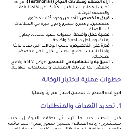
آراء العملاء وشهادات النجاح (Testimonials):
قراءة
تجارب العملاء السابقين للكشف عن نقاط القوة
والضعف للوكالة.
فريق متخصص:
تأكد من وجود كُتاب محتوى،
مصممين، ومديري مشروع ذوي خبرة في القطاعات
ذات الصلة.
عملية عمل واضحة:
خطوات تنفيذ محددة، جداول
زمنية، ومراحل مراجعة واضحة.
قدرة على التخصيص:
تجنب الوكالات التي تقدم قالبًا
واحدًا يناسب الجميع؛ يجب أن يكون الحل مخصصًا
لعلامتك.
الميزانية والشفافية في التسعير:
عرض تكلفة واضح
ومفصّل بما في ذلك التعديلات والتسليمات النهائية.
خطوات عملية لاختيار الوكالة
اتبع هذه الخطوات لتضمن اختيارًا متوازنًا وعمليًا:
1. تحديد الأهداف والمتطلبات
قبل البحث، حدد ما تريد أن يحققه البروفايل: جذب
مستثمرين؟ زيادة العملاء؟ تحسين حضور رقمي؟ اكتب قائمة