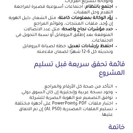
والوكالة لتسريع القرارات.
اجتمع بانتظام:
اجتماعات أسبوعية قصيرة لمراجعة
التقدم وحل العقبات.
زوّد الوكالة بمعلومات كاملة:
مثل الشعار، دليل الهوية
إن وُجد، ملفات المنتجات، وقوائم المراجع.
حدد مؤشرات نجاح واضحة:
مثل عدد الاتصالات
المتوقعة بعد إطلاق البروفايل أو نسبة التحويل في
الاجتماعات.
احتفظ بإرشادات تعديل:
خطة لصيانة البروفايل
وتحديثه كل 6–12 شهرًا لضمان ملاءمته.
قائمة تحقق سريعة قبل تسليم
المشروع
التأكد من صحة كل الأرقام والمراجع.
وجود نسخة عربية وإنجليزية إن كان السوق دولي.
توافق التصميم مع الهوية البصرية للشركة.
اختبار ملفات PDF وPowerPoint على أجهزة مختلفة.
تسليم الملفات المصدرية (AI, PSD) إن تم الاتفاق
عليها.
خاتمة