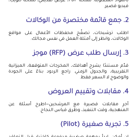
بالمواد المطلوبة: نسخة PDF، عرض تقديمي، نسخة للويب،
فيديو قصير.
2. جمع قائمة مختصرة من الوكالات
اطلب ترشيحات، تصفّح محفظات الأعمال على مواقع
الوكالات، وانظر إلى أمثلة العمل في نفس مجالك.
3. إرسال طلب عرض (RFP) موجز
قدّم مستندًا يشرح أهدافك، المخرجات المتوقعة، الميزانية
التقريبية، والجدول الزمني. راجع الردود بناءً على الجودة
والوضوح لا السعر فقط.
4. مقابلات وتقييم العروض
أجرِ مقابلات قصيرة مع المرشحين—اطرح أسئلة عن
المنهجية، وقت التنفيذ، وطرق قياس النجاح.
5. تجربة صغيرة (Pilot)