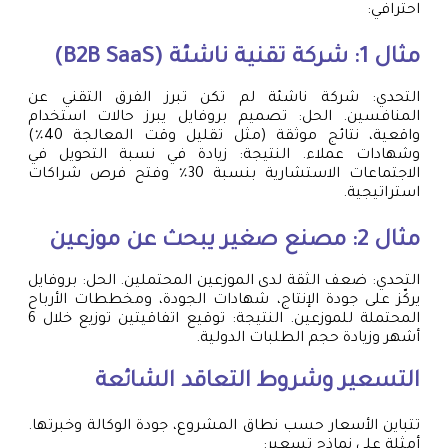
احترافي:
مثال 1: شركة تقنية ناشئة (B2B SaaS)
التحدي: شركة ناشئة لم تكن تبرز الفرق التقني عن
المنافسين. الحل: تصميم بروفايل يبرز حالات استخدام
واقعية، نتائج موثقة (مثل تقليل وقت المعالجة 40٪)
وشهادات عملاء. النتيجة: زيادة في نسبة التحويل في
الاجتماعات الاستشارية بنسبة 30٪ وفتح فرص شراكات
استراتيجية.
مثال 2: مصنع صغير يبحث عن موزعين
التحدي: ضعف الثقة لدى الموزعين المحتملين. الحل: بروفايل
يركّز على جودة الإنتاج، شهادات الجودة، ومخططات الأرباح
المحتملة للموزعين. النتيجة: توقيع اتفاقيتين توزيع خلال 6
أشهر وزيادة حجم الطلبات الدولية.
التسعير وشروط التعاقد الشائعة
تتباين الأسعار حسب نطاق المشروع، جودة الوكالة وخبرتها.
أمثلة على نماذج تسعير: