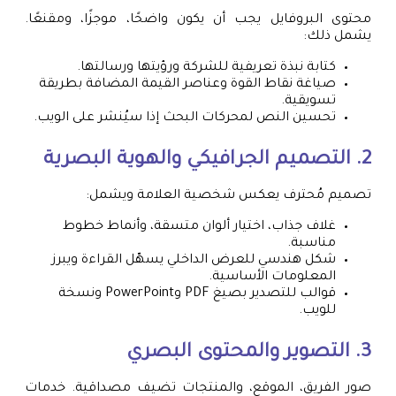
محتوى البروفايل يجب أن يكون واضحًا، موجزًا، ومقنعًا.
يشمل ذلك:
كتابة نبذة تعريفية للشركة ورؤيتها ورسالتها.
صياغة نقاط القوة وعناصر القيمة المضافة بطريقة
تسويقية.
تحسين النص لمحركات البحث إذا سيُنشر على الويب.
2. التصميم الجرافيكي والهوية البصرية
تصميم مُحترف يعكس شخصية العلامة ويشمل:
غلاف جذاب، اختيار ألوان متسقة، وأنماط خطوط
مناسبة.
شكل هندسي للعرض الداخلي يسهّل القراءة ويبرز
المعلومات الأساسية.
قوالب للتصدير بصيغ PDF وPowerPoint ونسخة
للويب.
3. التصوير والمحتوى البصري
صور الفريق، الموقع، والمنتجات تضيف مصداقية. خدمات