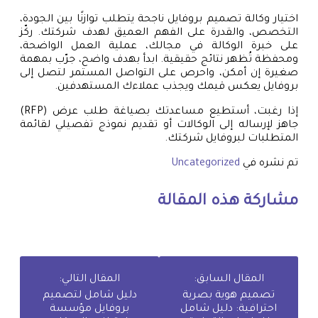
اختيار وكالة تصميم بروفايل ناجحة يتطلب توازنًا بين الجودة،
التخصص، والقدرة على الفهم العميق لهدف شركتك. ركّز
على خبرة الوكالة في مجالك، عملية العمل الواضحة،
ومحفظة تُظهر نتائج حقيقية. ابدأ بهدف واضح، جرّب بمهمة
صغيرة إن أمكن، واحرص على التواصل المستمر لتصل إلى
بروفايل يعكس قيمك ويجذب عملاءك المستهدفين.
إذا رغبت، أستطيع مساعدتك بصياغة طلب عرض (RFP)
جاهز لإرساله إلى الوكالات أو تقديم نموذج تفصيلي لقائمة
المتطلبات لبروفايل شركتك.
تم نشره في
Uncategorized
مشاركة هذه المقالة
المقال السابق:
المقال التالي:
تصميم هوية بصرية
دليل شامل لتصميم
احترافية: دليل شامل
بروفايل مؤسسة