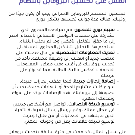
العمل على تحسين البروفايل بانتظام
التحسين المستمر للبروفايل الاحترافي يجب أن يكون جزءًا من
روتينك. هناك عدة جوانب تحسنها بشكل دوري:
تقييم دوري للمحتوى:
قم بمراجعة المحتوى الذي
تشاركه على منصات التواصل الاجتماعي بانتظام. انظر
إلى ما حقق التفاعل الأفضل وما لم يجذب الانتباه.
استخدم هذا التحليل لتشكيل المحتوى المستقبلي.
تحديث المعلومات الشخصية:
في حال حصلت على
منصب جديد أو انتقلت إلى وظيفة مختلفة، تأكد من
تحديث بروفايلك في أقرب وقت ممكن. المعلومات
القديمة لا تعكس حالتك الحالية، مما قد يؤثر على
فرصك.
إضافة إنجازات جديدة:
كلما حققت إنجازات جديدة،
سواء كانت مشاريع ناجحة أو شهادات جديدة، يجب أن
تضيفها إلى بروفايلك. هذه الإضافات تؤكد على نموك
وتقدمك المهني.
توسيع شبكة الاتصالات:
تواصل مع أشخاص جديدين
في مجال عملك، وقم بإرسال رسائل تعريفية للأفراد
الذين قابلتهم في الفعاليات أو من خلال الإنترنت.
توسيع شبكة علاقاتك يعزز من وجودك المهني.
على سبيل المثال، قد قمت في فترة سابقة بتحديث بروفايل