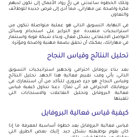
وتلك الخطوة ساعدتني في زجّ رواد الأعمال إلى تكون لديهم
فكرة واضحة عن مهاراتي، مما أدى إلى فرص جديدة للوظائف
والتعاون.
في النهاية، التسويق الذاتي هو عملية متواصلة تتكون من
استراتيجيات متعددة. مع التركيز على استخدام وسائل
التواصل الاجتماعي بشكل فعال، وبناء شبكة قوية واستثمار
في مهاراتك، يمكنك أن تحقق بصمة مهنية واضحة ومؤثرة.
تحليل النتائج وقياس النجاح
بعد بناء بروفايل احترافي وتجهيز استراتيجيات التسويق
الذاتي، يأتي وقت تقييم فعالية هذا الجهد. تحليل النتائج
وقياس النجاح هو جزء ضروري للتأكد من أن استثمارك في
بروفايلك الاحترافي قد أتى ثمارًا. دعنا نتناول كيفية قياس
فعالية البروفايل وتحليل التفاعلات والاستجابات التي
تلقيتها.
كيفية قياس فعالية البروفايل
قياس فعالية البروفايل يعد خطوة أساسية لمعرفة ما إذا
كان يقوم بوظيفته بشكل جيد. إليك بعض الطرق التي