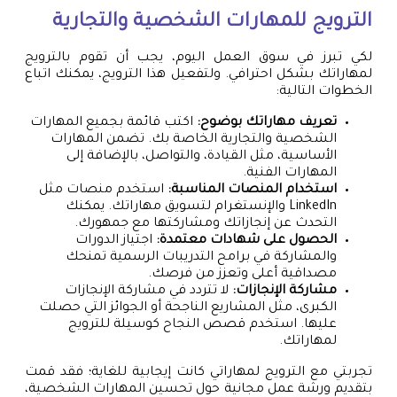
الترويج للمهارات الشخصية والتجارية
لكي تبرز في سوق العمل اليوم، يجب أن تقوم بالترويج
لمهاراتك بشكل احترافي. ولتفعيل هذا الترويج، يمكنك اتباع
الخطوات التالية:
تعريف مهاراتك بوضوح:
اكتب قائمة بجميع المهارات
الشخصية والتجارية الخاصة بك. تضمن المهارات
الأساسية، مثل القيادة، والتواصل، بالإضافة إلى
المهارات الفنية.
استخدام المنصات المناسبة:
استخدم منصات مثل
LinkedIn والإنستغرام لتسويق مهاراتك. يمكنك
التحدث عن إنجازاتك ومشاركتها مع جمهورك.
الحصول على شهادات معتمدة:
اجتياز الدورات
والمشاركة في برامح التدريبات الرسمية تمنحك
مصداقية أعلى وتعزز من فرصك.
مشاركة الإنجازات:
لا تتردد في مشاركة الإنجازات
الكبرى، مثل المشاريع الناجحة أو الجوائز التي حصلت
عليها. استخدم قصص النجاح كوسيلة للترويج
لمهاراتك.
تجربتي مع الترويج لمهاراتي كانت إيجابية للغاية؛ فقد قمت
بتقديم ورشة عمل مجانية حول تحسين المهارات الشخصية،