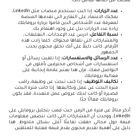
يمكنك من خلالها قياس ذلك:
عدد الزيارات:
إذا كنت تستخدم منصات مثل LinkedIn،
يمكنك الاعتماد على التقارير التي تقدمها المنصة
لمعرفة عدد الأشخاص الذين قاموا بزيارة بروفايلك.
زيادة عدد الزيارات تدل على وجود اهتمام بك.
نسبة التفاعل:
ادرس عدد الإعجابات، التعليقات،
والمشاركات التي تلقاها محتواك. كلما زادت هذه
الأرقام، كانت دليلاً على أنك تخلق محتوى يجذب
الجمهور.
عدد الرسائل والاستفسارات:
إذا تلقيت رسائل أو
استفسارات من أشخاص محترفين يأملون في
التواصل معك، فإن هذا يعتبر علامة إيجابية على
فعالية بروفايلك.
تكاليف التوظيف:
إذا كنت تبحث عن وظيفة، راقب
فترة البحث عن عمل وتكاليفها. إذا كانت فترة البحث
قصيرة أو كانت لديك عروض عمل متعددة، فقد يكون
بروفايلك فعالًا جدًا.
أذكر مثالاً عن فترة من الزمن حيث قمت بتحليل بروفايلي على
LinkedIn، ووجدت أن المشاركات التي كانت تتضمن معلومات
قيمة حول مجالي حققت تفاعلًا أعلى بشكل ملحوظ. هذا
دليل على أهمية تقديم محتوى يقدم قيمة فعلية للمتلقين.