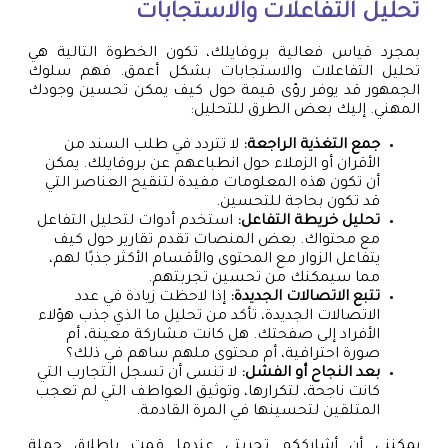
تحليل التفاعلات والاستجابات
بمجرد قياس فعالية بروفايلك، تكون الخطوة التالية هي
تحليل التفاعلات والاستجابات بشكل أعمق. فهم سلوك
الجمهور قد يوفر رؤى قيمة حول كيف يمكن تحسين وجودك
المهني. إليك بعض الطرق للتحليل:
جمع التغذية الراجعة:
لا تتردد في طلب السند من
الأقران أو الزملاء حول انطباعهم عن بروفايلك. يمكن
أن تكون هذه المعلومات مفيدة لتنقيح العناصر التي
قد تكون بحاجة للتحسين.
تحليل خريطة التفاعل:
استخدم أدوات لتحليل التفاعل
مع محتواك. بعض المنصات تقدم تقارير حول كيف
يتفاعل الزوار مع المحتوى والأقسام الأكثر جذبًا لهم،
مما سيمكنك من تحسين تجربتهم.
تتبع الاتصالات الجديدة:
إذا لاحظت زيادة في عدد
الاتصالات الجديدة، تأكد من تحليل ما الذي جذب هؤلاء
الأفراد إلى صفحتك. هل كانت مشاركة معينة، أم
صورة احترافية، أم محتوى ملهم ساهم في ذلك؟
بعد النجاح أو الفشل:
لا تنسى أن تسجل التجارب التي
كانت ناجحة، لتكرارها، وتوثيق العواطف التي لم تعجب
المتلقين لتحسينها في المرة القادمة.
يمكنني أن أشارككم تجربتي عندما قمت بإطلاق حملة