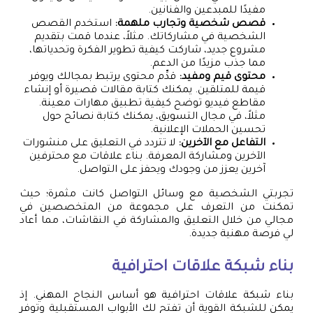
مفيدًا للمبدعين والفنانين.
قصص شخصية وتجارب ملهمة:
استخدم القصص
الشخصية في مشاركاتك. مثلاً، عندما قمت بتقديم
مشروع جديد، شاركت كيفية تطوير الفكرة وتحدياتها،
مما جذب مزيدًا من الدعم.
محتوى قيم ومفيد:
قدِّم محتوى يرتبط بمجالك ويوفر
قيمة للمتلقين. يمكنك كتابة مقالات قصيرة أو إنشاء
مقاطع فيديو توضح كيفية تطبيق مهارات معينة.
مثلاً، في مجال التسويق، يمكنك كتابة نصائح حول
تحسين الحملات الإعلانية.
التفاعل مع الآخرين:
لا تتردد في التعليق على منشورات
الآخرين ومشاركة المعرفة. بناء علاقات مع محترفين
آخرين يعزز من وجودك ويحفز على التواصل.
تجربتي الشخصية مع وسائل التواصل كانت مثمرة؛ حيث
تمكنت من التعرف على مجموعة من المتخصصين في
مجالي من خلال التعليق والمشاركة في النقاشات، مما أعاد
لي فرصة مهنية جديدة.
بناء شبكة علاقات احترافية
بناء شبكة علاقات احترافية هو أساس النجاح المهني. إذ
يمكن للشبكة القوية أن تفتح لك الأبواب المستقبلية وتوفر