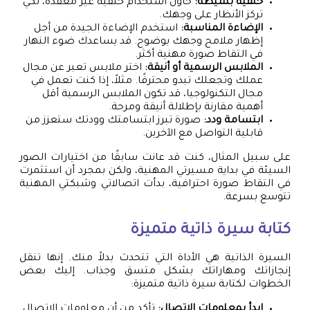
خلفية بسيطة:
حاول استخدام خلفية غير معقدة، لكي
تركز الأنظار على وجهك.
الإضاءة المناسبة:
استخدم الإضاءة الجيدة من أجل
إظهار ملامح وجهك بوضوح. قد يساعدك ضوء النهار
في التقاط صورة مهنية أكثر.
الملابس الرسمية أو أنيقة:
اختر ملابس تعبر عن مجال
عملك وتجعلك تبدو محترفًا. مثلاً، إذا كنت تعمل في
مجال التكنولوجيا، قد تكون الملابس الرسمية أقل
أهمية مقارنة بإطلالة أنيقة ومرحة.
ابتسامة ودد:
صورة تبرز ابتسامتك وودتك ستعزز من
قابلية التواصل مع الآخرين.
على سبيل المثال، كنت قد عانت سابقًا من اختيارات الصور
السيئة في بداية مسيرتي المهنية، ولكن بمجرد أن استثمرت
في التقاط صورة احترافية، بدأت اتصالاتي وشبكتي المهنية
تتوسع بسرعة.
كتابة سيرة ذاتية متميزة
السيرة الذاتية هي الأداة التي تتحدث بدلاً منك. إنها تنقل
إنجازاتك ومهاراتك بشكل متسق وجذاب. إليك بعض
الخطوات لكتابة سيرة ذاتية متميزة:
ابدأ بمعلومات الاتصال:
تأكد من أن معلومات الاتصال