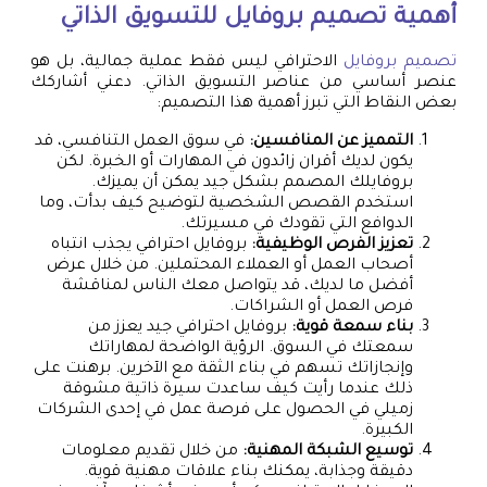
أهمية
تصميم بروفايل
للتسويق الذاتي
تصميم بروفايل
الاحترافي ليس فقط عملية جمالية، بل هو
عنصر أساسي من عناصر التسويق الذاتي. دعني أشاركك
بعض النقاط التي تبرز أهمية هذا التصميم:
التمميز عن المنافسين:
في سوق العمل التنافسي، قد
يكون لديك أقران زائدون في المهارات أو الخبرة. لكن
بروفايلك المصمم بشكل جيد يمكن أن يميزك.
استخدم القصص الشخصية لتوضيح كيف بدأت، وما
الدوافع التي تقودك في مسيرتك.
تعزيز الفرص الوظيفية:
بروفايل احترافي يجذب انتباه
أصحاب العمل أو العملاء المحتملين. من خلال عرض
أفضل ما لديك، قد يتواصل معك الناس لمناقشة
فرص العمل أو الشراكات.
بناء سمعة قوية:
بروفايل احترافي جيد يعزز من
سمعتك في السوق. الرؤية الواضحة لمهاراتك
وإنجازاتك تسهم في بناء الثقة مع الآخرين. برهنت على
ذلك عندما رأيت كيف ساعدت سيرة ذاتية مشوقة
زميلي في الحصول على فرصة عمل في إحدى الشركات
الكبيرة.
توسيع الشبكة المهنية:
من خلال تقديم معلومات
دقيقة وجذابة، يمكنك بناء علاقات مهنية قوية.