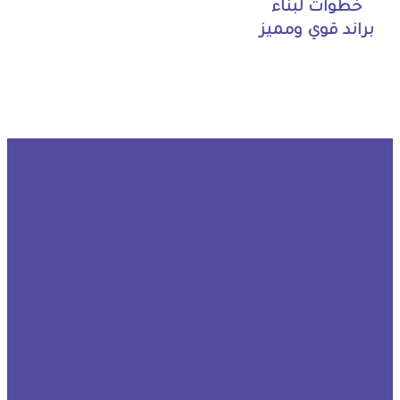
خطوات لبناء
براند قوي ومميز