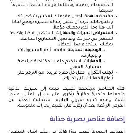
الخاصة بك واضحة وسهلة القراءة. استخدم تنسيقاً
بسيطاً.
مقدمة ملهمة:
اجعل مقدمتك تعكس شخصيتك
وطموحاتك. جرب أن تحمل رسالة قصيرة توضح لماذا
أنت هنا وما الذي يجعلك مؤهلاً.
استعراض الخبرات والمهارات:
استخدم نقاطًا واضحة
لاستعراض خبراتك وتفاصيل المشاريع السابقة.
يمكنك استخدام هذا الهيكل:
الوظيفة السابقة:
قائمة بأهم المسؤوليات
والإنجازات.
المهارات:
استخدم كلمات مفتاحية مرتبطة
بمسارك المهني.
تجنب التكرار:
اجعل كل فقرة فريدة، مع التركيز على
أنواع المهارات التي تميزك.
هذه العناصر مجتمعة تضيف قيمة إلى سيرتك الذاتية
وتجعلها متميزة مقارنةً بأخرى. على سبيل المثال، عندما
قمت بإعادة كتابة سيرتي الذاتية، استجلبت العديد من
الفرص الرائعة بعد أن ركزت على تقديم إنجازات ملموسة.
إضافة عناصر بصرية جذابة
العناصر البصرية تلعب دورًا هامًا في جذب انتباه المتلقين