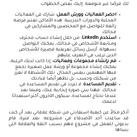
لك فرصًا غير متوقعة. إليك بعض الخطوات:
احضر الفعاليات وورش العمل:
شارك في الفعاليات
المحلية والدورات التدريبية. هذه الأماكن تعتبر فرصة
رائعة للتواصل مع المختصين والمشاركين في
مجالك.
استخدم LinkedIn:
من خلال إنشاء حساب محترف
ومتابعة الأشخاص في مجالك، يمكنك التواصل
بسهولة. أرسل رسائل تعريفية قصيرة للأشخاص
الذين ترغب في التعرف عليهم.
قم بإنشاء مجموعات وفعاليات:
إذا كانت لديك الرغبة،
يمكنك إنشاء مجموعة أو ورشة عمل صغيرة تجمع
فيها المهتمين بنفس المجال. تلك الأنشطة لا تعزز
من شبكتك وحسب، بل تظهر أيضًا قيادتك.
تقديم المساعدة:
لا تتردد في تقديم المساعدة في
مجالك. فهذا يبني صورة إيجابية عنك، وفيما بعد
عندما تحتاج لمساعدة، سيكون الآخرون أكثر استعدادًا
لدعمك.
أذكر مثالاً عن كيفية استفادتي من شبكة علاقاتي بعد أن كنت
قد ساعدت أحد الأصدقاء في مشروعه. بعد فترة، قام
بدعوتي للعمل في مشروع مهم بسبب الثقة والعلاقة التي
بنيناها.