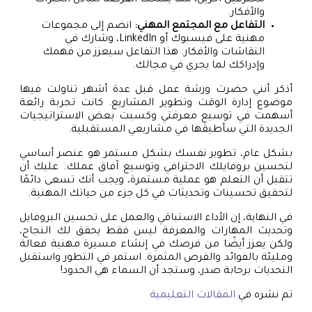
والأفكار.
التفاعل مع المجتمع المهني:
انضم إلى مجموعات
مهنية على فيسبوك أو LinkedIn، وشارك في
النقاشات والأفكار. هذا التفاعل سيعزز من فهمك
وإدراكك لما يجري في مجالك.
أذكر أنني حضرت ورشة عمل قبل عدة أشهر تناولت فيها
موضوع إدارة الوقت وتطوير المشاريع. كانت تجربة رائعة
أسهمت في توسيع معرفتي وكسبت بعض الاستراتيجيات
الجديدة التي سأطبقها في مشاريعي المستقبلية.
بشكل عام، تطوير نفسك بشكل مستمر هو عنصر أساسي
لتحسين بروفايلك الاحترافي وتوسيع آفاق عملك. عليك أن
تتقبل أن التعلم هو عملية مستمرة، ويجب أنك تسعى دائمًا
لتحقيق تحسينات وتحديثات في كل جزء من حياتك المهنية.
في النهاية، إن الأداء الاستباقي والعمل على تحسين البروفايل
وتحديث المهارات والمعرفة ليس فقط يحقق لك النجاح،
ولكن يعزز أيضًا من فرصك في إنشاء مسيرة مهنية فعالة
ومليئة بالفوائد والفرص المثمرة. استمر في التطور واستقبل
التحديات برحابة صدر، وستجد أن السماء هي الحدود!
تم نشره في
المقالات التعليمية