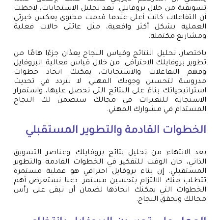
تسويقية من خلال بروفايلي. بعد تحليل الاستجابات، لاحظت
أن التفاعلات كانت أعلى عندما قدمت محتوى يعكس خبرتي
العملية بشكل أكثر واقعية، مثل عائتي حالات فعلية
ومشاريع مكتملة.
باختصار، تحليل النتائج وقياس النجاح يعدّان جزءًا هامًا من
تطوير بروفايلك الاحترافي. من خلال قياس فعالية البروفايل
وفهم التفاعلات والاستجابات، يمكنك اتخاذ خطوات
مدروسة لتحسين وجودك المهني. لا تتردد في تحديث
استراتيجياتك بناءً على النتائج التي تحصل عليها، واستمرار
الاستجابة للتغيرات في مجالك ستضمن لك النجاح
المستدام في مشوارك المهني.
الخطوات القادمة والتطوير المستقبلي
بعد الانتهاء من تحليل نتائج بروفايلك وعناصر التسويق
الذاتي، حان الوقت للتفكير في الخطوات القادمة والتطوير
المستقبلي. إن بناء بروفايل احترافي هو عملية مستمرة
تتطلب منك الالتزام بتحسين مستمر. دعنا نستعرض أهم
الخطوات التي يمكنك اتخاذها لضمان أن تبقى على رأس
مجالك وتحقق النجاح.