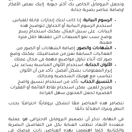
وتجعل البروفايل الخاص بك أكثر حيوية. إليك بعض الأفكار
لإضافة عناصر بصرية جذابة:
الرسوم البيانية:
إذا كانت لديك إنجازات قابلة للقياس،
استخدم الرسوم البيانية أو الجداول لتوضيح هذه
البيانات. على سبيل المثال، يمكنك استخدام رسم
يوضح نسب نمو المبيعات التي حققتها خلال فترة
معينة.
الشهادات والصور:
إضافة الشهادات أو الصور من
الفعاليات السابقة تعزز من مصداقيتك. يمكنك وضع
صور لك أثناء تناول مواضيع مهمة في مجال عملك.
الألوان الجذابة:
استخدام الألوان المناسبة يساعد على
إبراز المعلومات بشكل أفضل. تأكد من أن الألوان
تتناسب مع هويتك الشخصية ومجالك.
التنسيق الجذاب:
تأكد من استخدام تنسيق واضح
ومريح للعين. يمكن استخدام نقاط القائمة أو الفقرات
القصيرة لجعل المحتوى سهل القراءة.
تتضافر هذه العناصر معًا لتشكل بروفايلًا احترافيًا يجذب
النظر ويترك انطباعًا دائمًا.
في النهاية، تذكر أن تصميم البروفايل الاحترافي هو عملية
متعددة الأبعاد تتطلب العناية بكل من التفاصيل البصرية
والكتابية. كلما اهتممت بهذه العناصر، زادت فرصك في