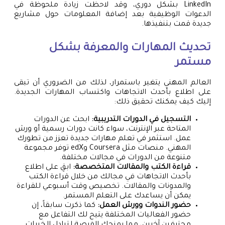
LinkedIn بشكل دوري، وقد لاحظت زيادة ملحوظة في
الدعوات الوظيفية بعد إضافة المعلومات حول مشاريع
جديدة قمت بتنفيذها.
تحديث المهارات والمعرفة بشكل
مستمر
العالم المهني يتغير باستمرار، لذلك من الضروري أن تبقى
على اطلاع بأحدث الاتجاهات واكتساب المهارات الجديدة.
إليك كيف يمكنك تحقيق ذلك:
التسجيل في الدورات التدريبية:
ابحث عن الدورات
المتاحة عبر الإنترنت، سواء كانت دورات رسمية أو ورش
عمل. استثمر في تعلم مهارات جديدة تعزز من تطورك
المهني. منصات مثل Coursera وedX توفر مجموعة
متنوعة من الدورات في مجالات مختلفة.
قراءة الكتب والمقالات المتخصصة:
ابقِ على اطلاع
بأحدث الاتجاهات في مجالك من خلال قراءة الكتب
والمدونات والمقالات. تخصيص وقت أسبوعي للقراءة
يمكن أن يساعدك على التعلم المستمر.
حضور الندوات وورش العمل:
كما ذكرت سابقاً، إن
حضور الفعاليات المختلفة يتيح لك التفاعل مع
محترفين آخرين، مما يمنحك الفرصة لتبادل الخبرات