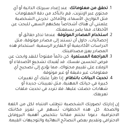
تحقق من معلوماتك
: عند إعداد سيرتك الذاتية أو أي
محتوى عبر الإنترنت، قم بالتأكد من دقة المعلومات
مثل التواريخ، الأسماء، والأماكن. تجربتي الشخصية
علمتني أن هناك أشخاصاً يمكنهم السعي للبحث عن
الأخطاء، مما يضر بسمعتك.
استخدام المصادر الموثوقة
: عندما تذكر حقائق أو
إحصائيات، حاول أن تستند إلى مصادر موثوقة، مثل
الدراسات الأكاديمية أو التقارير الرسمية. استخدام هذه
المصادر يعزز مصداقيتك.
المراجعة المستمرة
: كن دائماً مفتوحاً للنقد وابحث عن
فرص لتحسين نفسك. قد يُفيدك تشجيع الأصدقاء أو
الزملاء على تقييم محتواك، مما يؤدي إلى تصحيح أي
معلومات غير دقيقة أو غير موثوقة.
تحديث البيانات بانتظام
: إذا طرأ عليك أي تغييرات
كبيرة في حياتك المهنية، مثل تعيينات جديدة أو
شهادات حصلت عليها، فلا تتردد في تحديث ملفات
تعريفك.
إن إدارتك لصورتك الشخصية تتطلب الانتباه لكل من اللغة
والصحة. كل هذه الخطوات تُسهم في تعزيز مكانتك
الاحترافية. دعونا نختتم مقالنا بتلخيص أهمية البروفايل
الاحترافي وتقديم بعض النصائح النهائية والتوجيهات القيمة.