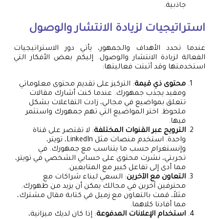
جاذبية.
استراتيجيات لزيادة الانتشار والوصول
عندما تحدد الأهداف والجمهور، يأتي دور الاستراتيجيات
الفعالة لزيادة الانتشار والوصول. إليكم بعض الأفكار التي
استخدمتها وقد أثبتت فعاليتها:
محتوى ذي قيمة
: التركيز على تقديم محتوى معلوماتي
ومفيد يجذب جمهورك. عندما كنت أشارك مقالات
تتعلق بمواضيع في مجالي، زادت التفاعلات بشكل
ملحوظ. اختر المواضيع التي تهم جمهورك واستثمر
فيها.
الترويج عبر القنوات المختلفة
: لا تقتصر على قناة
واحدة. استخدم منصات مثل LinkedIn، تويتر،
وإنستغرام حسب ما يتناسب مع جمهورك. في
تجربتي، نشرت محتوى على حسابي الشخصي في تويتر،
مما أدى إلى تفاعل كبير مع المتابعين.
التعاون مع الآخرين
: السعي لبناء شراكات مع
محترفين آخرين في مجالك يمكن أن يزيد من ظهورك.
مثلاً، قمت بالتعاون مع زميل في كتابة مقال مشترك،
مما أفادنا كلاهما.
استخدام الإعلانات المدفوعة
: إذا كان لديك ميزانية،