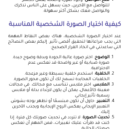
منح التواصل
: وجود صورة واضحة يعمل كجسر
للتواصل مع الآخرين، حيث يسهل على الناس تذكرك
والتواصل معك بشكل أكثر سهولة.
كيفية اختيار الصورة الشخصية المناسبة
عند اختيار الصورة الشخصية، هناك بعض النقاط المهمة
التي يجب مراعاتها لتحقيق أقصى تأثير. إليكم بعض النصائح
التي ساعدتني في اتخاذ القرار الصحيح:
الوضوح
: اختر صورة عالية الجودة وبدقة وضوح جيدة.
صورة ضبابية أو غير واضحة قد تعكس عدم
الاحترافية.
الخلفية
: استخدم خلفية بسيطة وغير مزعجة.
الخلفيات المحايدة تسمح لك أن تكون محور الصورة.
الملابس
: اختر ملابس تتناسب مع مجالك. في مجالات
معينة كالأعمال، يمكن أن يكون لارتداء بدلة أو ملابس
رسمية تأثير إيجابي.
التعبير
: حاول أن تكون مبتسمًا أو تظهر بوجه بشوش.
التعبير الإيجابي يعكس الروح الإيجابية ويجذب الآخرين
إليك.
تحديث الصورة
: لا تتردد في تحديث صورتك كل فترة. إذا
كنت قد طرأت عليك تغييرات، فمن المهم أن تعكس
صورتك الحالية.