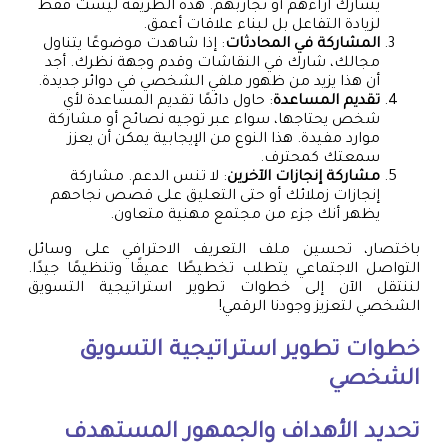
يشارك آراءهم أو تجاربهم. هذه الطريقة ليست فقط
لزيادة التفاعل بل لبناء علاقات أعمق.
المشاركة في المحادثات
: إذا شاهدت موضوعًا يتناول
مجالك، شارك في النقاشات وقدم وجهة نظرك. أجد
أن هذا يزيد من ظهور ملفي الشخصي في دوائر جديدة.
تقديم المساعدة
: حاول دائمًا تقديم المساعدة لأي
شخص يحتاجها، سواء عبر توجيه نصائح أو مشاركة
موارد مفيدة. هذا النوع من الإيجابية يمكن أن يعزز
سمعتك كمحترف.
مشاركة إنجازات الآخرين
: لا تنس الدعم. مشاركة
إنجازات زملائك أو حتى التعليق على قصص نجاحهم
يظهر أنك جزء من مجتمع مهنية متعاون.
باختصار، تحسين ملف التعريف الاحترافي على وسائل
التواصل الاجتماعي يتطلب تخطيطًا عميقًا وتنظيمًا جيدًا.
لننتقل الآن إلى خطوات تطوير استراتيجية التسويق
الشخصي لتعزيز وجودنا الرقمي!
خطوات تطوير استراتيجية التسويق
الشخصي
تحديد الأهداف والجمهور المستهدف