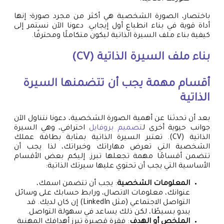
باختصار، الصورة الشخصية هي أكثر من مجرد صورة؛ إنها
أداة قوية في بناء انطباع أول إيجابي. دعونا الآن نستمر إلى
كيفية بناء ملف السيرة الذاتية ليكون متكاملًا ومحترفًا.
بناء ملف السيرة الذاتية (CV)
أقسام مهمة يجب أن تتضمنها السيرة
الذاتية
بعد أن تحدثنا عن أهمية الصورة الشخصية، دعونا نتناول الآن
جوانب حيوية أخرى ل
تصميم بروفايل
احترافي، وهي السيرة
الذاتية (CV). تعتبر السيرة الذاتية بمثابة بطاقة عملك
الشخصية التي تعرض مهاراتك وخبراتك، لذا يجب أن
تتضمن أقسامًا مهمة تجعلها تبرز. إليكم بعض الأقسام
الأساسية التي يجب أن تحتوي عليها سيرتك الذاتية:
المعلومات الشخصية
: يجب أن تتضمن اسمك،
عنوانك، معلومات الاتصال، ورابط حسابك على وسائل
التواصل الاجتماعي (مثل LinkedIn) إن كان لديك. قد
يبدو بسيطًا، لكن ذلك يساعد في سهولة التواصل.
الملخص أو الهدف
: فقرة قصيرة تبرز أهدافك المهنية