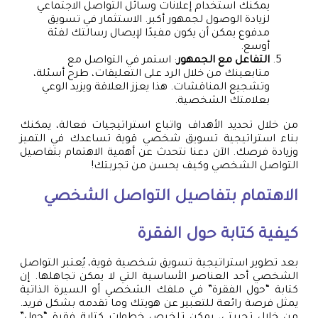
يمكنك استخدام إعلانات وسائل التواصل الاجتماعي
لزيادة الوصول لجمهور أكبر. الاستثمار في تسويق
مدفوع يمكن أن يكون مفيدًا لإيصال رسالتك لفئة
أوسع.
التفاعل مع الجمهور
: استمر في التواصل مع
متابعينك من خلال الرد على التعليقات، طرح أسئلة،
وتشجيع المناقشات. هذا يعزز العلاقة ويزيد الوعي
بعلامتك الشخصية.
من خلال تحديد الأهداف واتباع استراتيجيات فعالة، يمكنك
بناء استراتيجية تسويق شخصي قوية تساعدك في التميز
وزيادة فرصك. الآن دعنا نتحدث عن أهمية الاهتمام بتفاصيل
التواصل الشخصي وكيف يحسن من تجربتك!
الاهتمام بتفاصيل التواصل الشخصي
كيفية كتابة حول الفقرة
بعد تطوير استراتيجية تسويق شخصية قوية، يُعتبر التواصل
الشخصي أحد العناصر الأساسية التي لا يمكن تجاهلها. إن
كتابة “حول الفقرة” في ملفك الشخصي أو السيرة الذاتية
يمثل فرصة رائعة للتعبير عن هويتك وما تقدمه بشكل فريد.
من خلال تجربتي، يمكن تلخيص خطوات كتابة فقرة “حول”