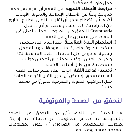
جمل طويلة ومعقدة.
مراجعة الأخطاء اللغوية
: من المهم أن تقوم بمراجعة
كتاباتك بحثًا عن الأخطاء الإملائية والنحوية. الأبحاث
تُظهر أن الأخطاء يمكن أن تؤثر سلبًا على انطباع القارئ
عن احترافيتك. لقد قمت باستخدام أدوات مثل
Grammarly للتحقق من النصوص، مما ساعدني في
الحفاظ على مستوى عالٍ من الدقة.
استخدام النبرة المناسبة
: حدد النبرة التي تعكس
شخصيتك وقيمك. إذا كنت موجهًا نحو بيئة عمل
رسمية، فاحرص على استخدام اللغة المناسبة لها.
ولكن في نفس الوقت، يمكنك أن تعكس جوانب
شخصيتك من خلال أسلوب الكتابة.
تحسين قواعد اللغة
: احرص على تعلم قواعد اللغة
العربية بعمق. إذ يمكن أن يكون اتقان القواعد الهامة
مثل التراكيب النحوية والصرفية محوريًا في ضبط
كتاباتك.
التحقق من الصحة والموثوقية
بعد الحديث عن اللغة، يأتي دور التحقق من الصحة
والموثوقية عند تقديم المعلومات عن نفسك. عند إدارتك
لصورتك الشخصية، من الضروري أن تكون المعلومات
المقدمة دقيقة وصحيحة.