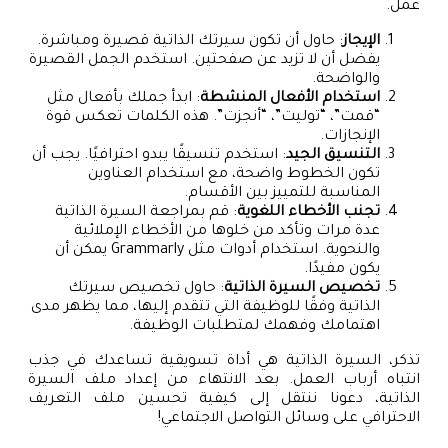
عمل.
الإيجاز
: حاول أن تكون سيرتك الذاتية قصيرة ومباشرة.
يفضل أن لا تزيد عن صفحتين. استخدم الجمل القصيرة
والواضحة.
استخدام الأفعال المنشطة
: ابدأ جملك بأفعال مثل
“قمت”، “توليت”، “أنجزت”. هذه الكلمات تعكس قوة
الإنجازات.
التنسيق الجيد
: استخدم تنسيقًا يبدو احترافيًا. يجب أن
تكون الخطوط واضحة، مع استخدام العناوين
المناسبة للتمييز بين الأقسام.
تجنب الأخطاء اللغوية
: قم بمراجعة السيرة الذاتية
عدة مرات وتأكد من خلوها من الأخطاء الإملائية
والنحوية. استخدام أدوات مثل Grammarly يمكن أن
يكون مفيدًا.
تخصيص السيرة الذاتية
: حاول تخصيص سيرتك
الذاتية وفقًا للوظيفة التي تتقدم إليها، مما يظهر مدى
اهتمامك وفهمك لمتطلبات الوظيفة.
تذكر، السيرة الذاتية هي أداة تسويقية تساعدك في جذب
انتباه أرباب العمل. بعد الانتهاء من إعداد ملف السيرة
الذاتية، دعونا ننتقل إلى كيفية تحسين ملف التعريف
الاحترافي على وسائل التواصل الاجتماعي!