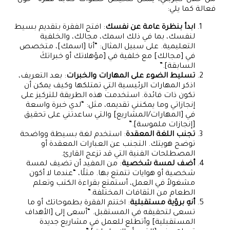
فعالة كما يلي:
ابدأ بنظرة عامة عن نفسك
: افتح الفقرة بتقديم بسيط
لنفسك، بما في ذلك اسمك، مجالك، والخلفية
التعليمية. على سبيل المثال: “أنا [اسمك]، متخصص
في [مجالك] مع خلفية في [مؤهلاتك أو خبراتكَ
السابقة].”
تسليط الضوء على المهارات والخبرات
: بعد التعريف،
اذكر المهارات الرئيسية التي تمتلكها وكيف يمكن أن
تكون ذات فائدة. استخدمت هذه الطريقة للتركيز على
إنجازاتي وما يمكنني تقديمه، مثل: “لدي خبرة واسعة
في [المهارات/المشاريع] والتي ساعدتني على تحقيق
[إنجازات ملموسة].”
تجنب اللغة المعقدة
: استخدم لغة بسيطة وواضحة
توضح هويتك. التجنب عن العبارات المعقدة أو
المصطلحات الفنية التي قد تزعج القارئ.
أضف لمسة شخصية
: من المفيد أن تضيف لمسة
شخصية أو هوايات تتمتع بها. مثلًا، “عندما لا أكون
مشغولاً في العمل، أستمتع بقراءة الكتب وتعلم
الطعام من الثقافات المختلفة.”
أنهِ برؤية مستقبلية
: اختتم الفقرة بطموحاتك أو ما
تسعى لتحقيقه في المستقبل. “أسعى إلى [الأهداف
المستقبلية] وأتطلع للعمل في مشاريع جديدة