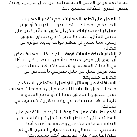
لمضاعفة فرص العمل المستقبلية. من خلال تجربتي، وجدت
بعض الطرق الفعّالة لتحقيق ذلك:
العمل على تطوير المهارات
: قم بتقدير المهارات
الجديدة في مجالك. التحاق بدورات تدريبية أو ورش
عمل لزيادة مهاراتك يمكن أن يكون له تأثير كبير. على
سبيل المثال، قمت بالاشتراك في مساق تسويق
رقمي، مما سمح لي بفهم جوانب جديدة مؤثرة في
مجالي.
إنشاء شبكة علاقات قوية
: بناء علاقات مهنية يمكن
أن يؤدي إلى فرص جديدة. بدلاً من الانتظار، كن نشطًا
في الأحداث المهنية أو الاجتماعات. لقد حصلت على
عدة فرص عمل من خلال معرفتي بأشخاص في
مجالات مشابهة.
الاستفادة من وسائل التواصل الاجتماعي
: استخدم
منصات مثل LinkedIn للانضمام إلى مجموعات مهنية،
نشر المحتوى المتعلق بمجالك، وتقديم المشورة
للزملاء. هذا سيساعد في زيادة ظهورك كمحترف في
مجالك.
تقدم بطلبات عمل متنوعة
: لا تتردد في التقديم على
الوظائف التي قد تنظر إليك بشكل غير تقليدي. في
البداية عندما قدمت على وظيفة لم أعتقد أنها
تناسبني، تم اتصالي بسبب خبراتي المميزة التي لم
يظن القائمون على التوظيف أنهم سيجدونها.