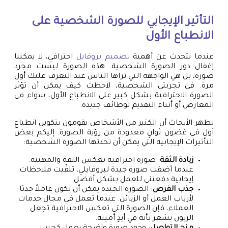
التأثير الإيجابي للصورة الشخصية على
الانطباع الأول
عندما نتحدث عن أهمية
تصميم بروفايل
احترافي، لا يمكننا
إغفال دور الصورة الشخصية. هذه الصورة ليست مجرد
صورة، بل هي الواجهة التي تراها الناس عند التعرف عليك أول
مرة. في تجربتي الشخصية، لاحظت كيف يمكن أن تؤثر
الصورة الاحترافية بشكل كبير على الانطباع الأول، سواء في
المعارض أو أثناء التقديم لوظائف جديدة.
تظهر الأبحاث أن الكثير من الأشخاص يقومون بتكوين انطباع
أول في غضون ثوانٍ معدودة من رؤية الصورة. إليكم بعض
التأثيرات الإيجابية التي يمكن أن تحدثها الصورة الشخصية:
زيادة الثقة
: صورة احترافية تعكس الثقة والمهنية.
عندما أضفت صورة جيدة لبروفايلي، تلقّيت ملاحظات
إيجابية دفعتني للعمل بشكل أفضل.
جذب الفرص
: الصورة الجيدة يمكن أن تكون عاملاً جذبًا
لأرباب العمل أو الزبائن. عندما تعمل في مجال خدمات
العملاء، فإن الصورة التي تعكس الاحترافية تجعل
الزبون يشعر بأنه في أيدٍ أمينة.