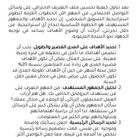
بعد تناول كيفية تحسين ملف التعريف الاحترافي على وسائل
التواصل الاجتماعي، من المهم الآن الخطوات اللازمة لتطوير
استراتيجية التسويق الشخصي. إن تحديد الأهداف والجمهور
المستهدف هو الخطوة الأساسية لنجاح أي استراتيجية. من
خلال تجربتي، أدركت أن وضوح الأهداف يساعد في توجيه
الجهود نحو النتيجة المرغوبة.
تحديد الأهداف على المدى القصير والطويل
: يجب أن
تتضمن أهدافك ما تأمل في تحقيقه في فترة زمنية
معينة. على سبيل المثال، يمكن أن تكون الأهداف
قصيرة المدى هي زيادة عدد المتابعين بنسبة 20%
خلال ستة أشهر، في حين أن الأهداف طويلة المدى قد
تكون الحصول على عرض عمل في مجال معين خلال
السنة.
تحليل الجمهور المستهدف
: من المهم التعرف على
من يستهدف البروفايل الخاص بك. هل هم أرباب
العمل المحتملون، الزبائن، أو الزملاء في مجال عملك؟
سكّان الجمهور يمكن أن يؤثر بشكل كبير على الرسائل
التي ستنقلها، لذا أجد أن دراسة اهتماماتهم
وسلوكياتهم توفر الكثير من المعلومات.
تحديد الرسائل الرئيسية
: اجعل رسائلك واضحة
وموجزة. عن نفسي، قمت بتصميم رسالة رئيسية
تلخص ما أقدمه من قيمة، مما جعل التواصل أكثر