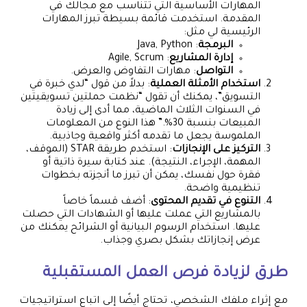
المهارات الأساسية التي تتناسب مع مجالك في
المقدمة. استخدمت قائمة بسيطة تبرز المهارات
الرئيسية لي مثل:
البرمجة
: Java, Python
إدارة المشاريع
: Agile, Scrum
التواصل
: مهارات التفاوض والعرض.
استخدام الأمثلة العملية
: بدلاً من قول “لدي خبرة في
التسويق”، يمكنك أن تقول “نظمت حملتين تسويقيتين
في السنوات الثلاث الماضية، مما أدى إلى زيادة
المبيعات بنسبة 30%.” هذا النوع من المعلومات
الملموسة يجعل ما تقدمه أكثر واقعية وجاذبية.
التركيز على الإنجازات
: استخدم طريقة STAR (الموقف،
المهمة، الإجراء، النتيجة). عند كتابة سيرة ذاتية أو
فقرة حول نفسك، يمكن أن تبرز ما أنجزته بخطوات
تنظيمية واضحة.
التنوع في تقديم المحتوى
: أضف قسماً خاصاً
بالمشاريع التي عملت عليها أو الشهادات التي حصلت
عليها. استخدام الرسوم البيانية أو الشرائح يمكنك من
عرض إنجازاتك بشكل بصري وجذاب.
طرق لزيادة فرص العمل المستقبلية
مع إثراء ملفك الشخصي، تحتاج أيضًا إلى اتباع استراتيجيات