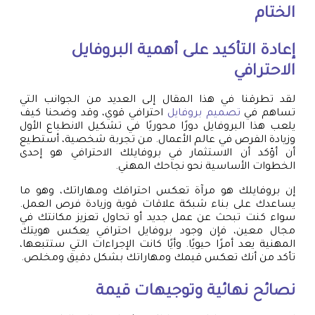
الختام
إعادة التأكيد على أهمية البروفايل
الاحترافي
لقد تطرقنا في هذا المقال إلى العديد من الجوانب التي
تساهم في
تصميم بروفايل
احترافي قوي، وقد وضحنا كيف
يلعب هذا البروفايل دورًا محوريًا في تشكيل الانطباع الأول
وزيادة الفرص في عالم الأعمال. من تجربة شخصية، أستطيع
أن أؤكد أن الاستثمار في بروفايلك الاحترافي هو إحدى
الخطوات الأساسية نحو نجاحك المهني.
إن بروفايلك هو مرآة تعكس احترافك ومهاراتك، وهو ما
يساعدك على بناء شبكة علاقات قوية وزيادة فرص العمل.
سواء كنت تبحث عن عمل جديد أو تحاول تعزيز مكانتك في
مجال معين، فإن وجود بروفايل احترافي يعكس هويتك
المهنية يعد أمرًا حيويًا. وأيًا كانت الإجراءات التي ستتبعها،
تأكد من أنك تعكس قيمك ومهاراتك بشكل دقيق ومخلص.
نصائح نهائية وتوجيهات قيمة