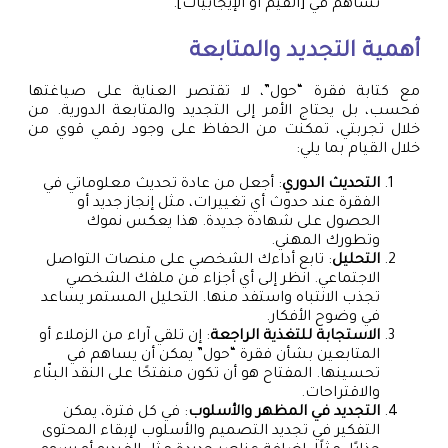
تساهم في [القيم أو الإيجابيات].”
أهمية التجديد والمتابعة
مع كتابة فقرة “حول”، لا تقتصر العناية على صياغتها
فحسب، بل يحتاج الأمر إلى التجديد والمتابعة الدورية. من
خلال تجربتي، تمكنت من الحفاظ على وجود رقمي قوي من
خلال القيام بما يلي:
التحديث الدوري
: أجعل من عادة تحديث معلوماتي في
الفقرة عند حدوث أي تغييرات، مثل إنجاز جديد أو
الحصول على شهادة جديدة. هذا يعكس نموك
وتطورك المهني.
التحليل
: تابع أداءك الشخصي على منصات التواصل
الاجتماعي. انظر إلى أي أجزاء من ملفك الشخصي
تجذب الانتباه واستفد منها. التحليل المستمر يساعد
في وضوح الأفكار.
الاستجابة للتغذية الراجعة
: إن تلقي آراء من الزملاء أو
المتابعين بشأن فقرة “حول” يمكن أن يساهم في
تحسينها. المفتاح هو أن تكون منفتحًا على النقد البنّاء
والاقتراحات.
التجديد في المظهر والأسلوب
: في كل فترة، يمكن
التفكير في تجديد التصميم والأسلوب لإبقاء المحتوى