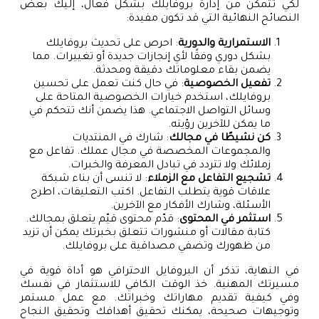
لكي تتمكن من إدارة بروفايلك بشكل فعال، إليك بعض
النصائح النهائية التي قد تكون مفيدة:
الاستمرارية والدورية
: احرص على تحديث بروفايلك
بشكل دوري وفقًا لأي إنجازات جديدة أو تغييرات. مما
يضمن بقاء معلوماتك دقيقة ومحدثة.
تفعيل الخصوصية
: في حال كنت تعمل على تحسين
بروفايلك، استخدم خيارات الخصوصية المتاحة على
وسائل التواصل الاجتماعي. هذا يضمن أنك تتحكم في
ما يمكن للآخرين رؤيته.
كن نشيطًا في مجالك
: شارك في المنتديات
والمجموعات المخصصة في مجال عملك. تفاعل مع
زملائك ولا تتردد في تبادل المعرفة والخبرات.
تشجيع التفاعل مع الزملاء
: لا تنسى أن بناء شبكة
علاقات قوية يتطلب التفاعل. اكتب التعليقات، اطرح
الأسئلة، وشارك الأفكار مع الآخرين.
استثمر في المحتوى
: قدّم محتوى قيّم يتعلق بمجالك.
كتابة مقالات أو منشورات تتعلق بخبرتك يمكن أن تزيد
من ظهورك وتضفي مصداقية على بروفايلك.
في النهاية، تذكر أن البروفايل الاحترافي هو أداة قوية في
مسيرتك المهنية. خذ الوقت الكافي للاستثمار في نفسك
وفي كيفية تقديم مهاراتك وخبراتك. مع عمل مستمر
وتوجيهات صحيحة، يمكنك تحقيق أهدافك وتحقيق النجاح