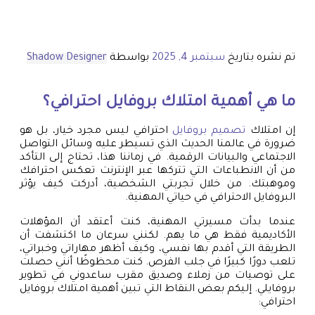
تم نشره بتاريخ
سبتمبر 4, 2025
بواسطة
Shadow Designer
ما هي أهمية امتلاك بروفايل احترافي؟
إن امتلاك
تصميم بروفايل
احترافي ليس مجرد خيار، بل هو
ضرورة في عالمنا الحديث الذي تسيطر عليه وسائل التواصل
الاجتماعي والبيانات الرقمية. في زماننا هذا، تحتاج إلى التأكد
من أن الانطباعات التي تتركها عبر الإنترنت تعكس احترافك
وموهبتك. من خلال تجربتي الشخصية، أدركت كيف يؤثر
البروفايل الاحترافي في حياتي المهنية.
عندما بدأت مسيرتي المهنية، كنت أعتقد أن المؤهلات
الأكاديمية فقط هي ما يهم. لكنني سرعان ما اكتشفت أن
الطريقة التي أقدم بها نفسي، وكيف أظهر مهاراتي وخبراتي،
تلعب دورًا كبيرًا في جلب الفرص. كنت محظوظًا أنني حصلت
على توصيات من زملاء وصديق مقرب ساعدوني في تطوير
بروفايلي. إليكم بعض النقاط التي تبين أهمية امتلاك بروفايل
احترافي: