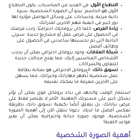
الانطباع الأول:
في العديد من المناسبات، يكون الانطباع
الأول هو الحاسم. يبدو أن الصورة الشخصية، سيرة
ذاتية مرتبة، وحسابات على وسائل التواصل مؤثرة لها
دور كبير في كيفية فهم الآخرين لقدراتك.
زيادة الفرص:
كلما كان بروفايلك احترافيًا، زادت فرصك
في الحصول على فرص عمل أو مشاريع جديدة. سيرتي
الذاتية التي تم تحسينها ساعدتني في الحصول على
وظائف أفضل.
شبكة العلاقات:
وجود بروفايل احترافي يمكن أن يجذب
الأشخاص المناسبين إليك، مما يفتح مجالات جديدة
للتعاون والشراكات.
تسويق ذاتك:
البروفايل الاحترافي هو بمثابة بطاقة
عمل شخصية تُظهر مهاراتك وخبراتك، مما يسهل
على الآخرين معرفة ما يمكنك تقديمه.
استثمار الوقت والجهد في بناء بروفايل قوي يمكن أن يؤثر
بشكل كبير على مسيرتك المهنية. الأمر لا يقتصر فقط على
عرض بياناتك، بل يتعلق أيضًا بكيفية تسويق ذاتك بطريقة
تعكس أفضل ما لديك. دعونا ننتقل الآن إلى أهمية الصورة
الشخصية، فوجود صورة جذابة واحترافية يمكن أن يغير
قواعد اللعبة!
أهمية الصورة الشخصية