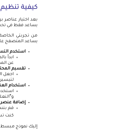
كيفية تنظيم
بعد اختيار عناصر ب
يساعد فقط في تحسين
من تجربتي الخاصة
يساعد المتصفح على
استخدم التس
ابدأ با
عن المه
تقسيم المحتو
اجعل ال
لتيسير ق
استخدام العنا
استخدم 
و”التعل
إضافة عنصر
قم بتنس
كنت تست
إليك نموذج مبسط ل