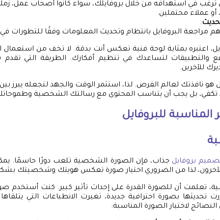
ترغب في استهدافه من خلال بروفايلك، سواء كانوا أصحاب عمل، زم
 أو عملاء محتملين.
تحديث
:
م مراجعة البروفايل بانتظام وتحديث المعلومات وفقًا للتطورات في
ل، اعتبره بمثابة لوحة فنية تعكس أنت بدقة. لا تخف من استعمال ال
واقع والتطبيقات لتساعدك في تنظيم أفكارك. الطريقة التي تقد
رك للآخرين.
يل هو نافذتك لعالم الفرص. لذا، استثمر الوقت والجهد لتجعله يبرز بين ا
لا تكفي، بل يجب أن يتناسب المحتوى مع رسالتك الشخصية وطموحاتك
ر المناسبة للبروفايل
بة
صميم بروفايل
جذاب، فإن الصورة الشخصية تلعب دورًا حاسمًا. يمكن
الآخرون، لذا من الضروري اختيار صورة تعكس هويتك وشخصيتك بشكل 
، تعلمت أن للصورة القدرة على إحداث تأثير كبير. كنت أستخدم صور
ت تحديثها بصورة احترافية جديدة، تغيرت الانطباعات التي يتلقاه
نصائح لاختيار الصورة المناسبة: