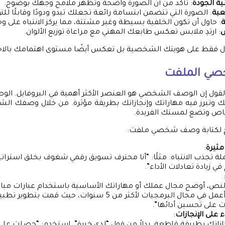
ية الجودة
: تأكد من أن الصورة واضحة وتظهر ملامح وجهك بوضوح.
عية
: الصورة التي تتضمن ابتسامة رائعة تجعلك تبدو ودودًا وقابلًا لل
ة
: حاول أن تكون الخلفية بسيطة وغير مشتتة، مما يركز الانتباه على 
س
: ارتدِ ملابس تعكس طابعك المهني مع مراعاة توزيع الألوان.
 تدل فقط على هويتك الشخصية بل تعكس أيضًا مستوى اهتمامك بالاحت
صي الملفت
لقول إن الوصف الشخصي هو العنصر الأكثر أهمية في البروفايل. الو
وتبرز فيه مهاراتك وإنجازاتك بطريقة مؤثرة. من خلال وصفك ا
اص وتضع لمستك الفريدة.
ح لكتابة وصف شخصي ملفت:
 مثيرة
:
ملة تجذب الانتباه. مثلًا: “أنا محترف تسويق رقمي شغوف بخلق استرات
ي زيادة تعادلات الأداء”.
نص، أوضح مجال عملك أو مهاراتك الأساسية باستخدام عبارات مبا
مثال: “أعمل في مجال البرمجيات لأكثر من 5 سنوات، حيث قمت
 على تحسين أدائها”.
على الإنجازات
: