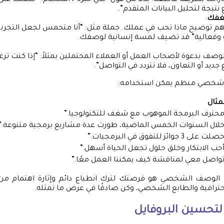
جازاتك بطريقة قاطعة. بدلاً من قول “لدي خبرة”، استخدم: “حصلت على
تيجة لتحليل البيانات المتقدم”.
غفك
:
م توضيح ماذا تحب في عملك. جملة مثل: “أنا متحمس لجعل التجربة 
وفعالية” قد تضيف لمسة إنسانية لوصفك.
لوصف بدعوة لأصحاب العمل أو العملاء المحتملين بمثلاً: “إذا كنت ت
ديد أو التعاون، فلا تتردد في التواصل”.
 شخصي منظم يمكن استخدامه:
مثال
محترف البرمجة الموهوب مع شغف للتكنولوجيا.”
خلال السنوات الخمس الماضية، طورت عدة مشاريع برمجية متنوعة.”
ت على 3 جوائز للتفوق في البرمجيات.”
أحب الابتكار وخلق حلول تجعل الحياة أسهل.”
تواصل معي لمناقشة كيف يمكننا العمل معًا.”
أن الوصف الشخصي هو فرصتك لترك انطباع دائم وإثارة اهتمام من
لاحترافية والطابع الشخصي، وكن صادقًا في عرض ما تمثله.
لتحسين البروفايل