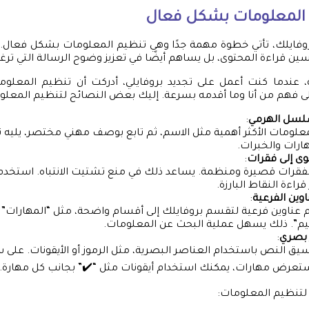
 المعلومات بشكل فعال
روفايلك، تأتي خطوة مهمة جدًا وهي تنظيم المعلومات بشكل فعال. 
 قراءة المحتوى، بل يساهم أيضًا في تعزيز وضوح الرسالة التي ترغ
، عندما كنت أعمل على تجديد بروفايلي، أدركت أن تنظيم المعل
 فهم من أنا وما أقدمه بسرعة. إليك بعض النصائح لتنظيم المعل
لسل الهرمي
:
لمعلومات الأكثر أهمية مثل الاسم، ثم تابع بوصف مهني مختصر، يليه
ارات والخبرات.
ى إلى فقرات
:
فقرات قصيرة ومنظمة. يساعد ذلك في منع تشتيت الانتباه. استخدم
راءة النقاط البارزة.
وين الفرعية
:
عناوين فرعية لتقسم بروفايلك إلى أقسام واضحة، مثل “المهارات” و
يم”. ذلك يسهل عملية البحث عن المعلومات.
 بصري
:
يق النص باستخدام العناصر البصرية، مثل الرموز أو الأيقونات. على سب
عرض مهارات، يمكنك استخدام أيقونات مثل “✔️” بجانب كل مهارة.
تنظيم المعلومات: