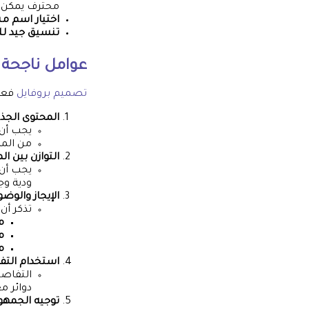
محترف يمكن أن
اختيار اسم 
تنسيق جيد ل
عوامل ناجحة
تصميم بروفايل
فعال
المحتوى الجذ
يجب أن 
من الم
التوازن بين ال
يجب أن 
ودية وجذ
الإيجاز والوض
تذكر أن
م
م
م
استخدام التف
التفاصي
دوائر م
توجيه الجمه