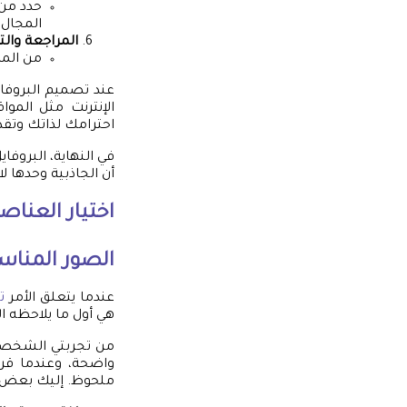
حدد من 
المجال،
المراجعة وال
من المه
عند تصميم البروفاي
الإنترنت مثل الم
احترامك لذاتك وتقدي
في النهاية، البروفا
أن الجاذبية وحدها 
اختيار العناص
الصور المناس
عندما يتعلق الأمر
ت
هي أول ما يلاحظه 
من تجربتي الشخصية
واضحة، وعندما قرر
ملحوظ. إليك بعض ال