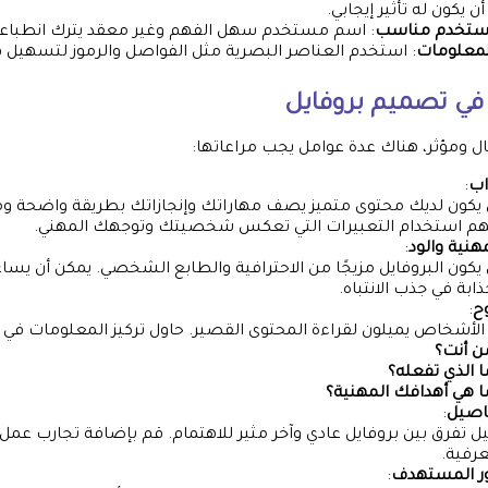
 يكون له تأثير إيجابي.
مستخدم مناسب
: اسم مستخدم سهل الفهم وغير معقد يترك انطباعاً 
لمعلومات
: استخدم العناصر البصرية مثل الفواصل والرموز لتسهيل ق
 في
تصميم بروفايل
 ومؤثر، هناك عدة عوامل يجب مراعاتها:
اب
:
يكون لديك محتوى متميز يصف مهاراتك وإنجازاتك بطريقة واضحة وم
هم استخدام التعبيرات التي تعكس شخصيتك وتوجهك المهني.
مهنية والود
:
يكون البروفايل مزيجًا من الاحترافية والطابع الشخصي. يمكن أن يساع
ابة في جذب الانتباه.
وح
:
 الأشخاص يميلون لقراءة المحتوى القصير. حاول تركيز المعلومات في 
ن أنت؟
ا الذي تفعله؟
ا هي أهدافك المهنية؟
اصيل
:
ل تفرق بين بروفايل عادي وآخر مثير للاهتمام. قم بإضافة تجارب عمل
عرفية.
ور المستهدف
: