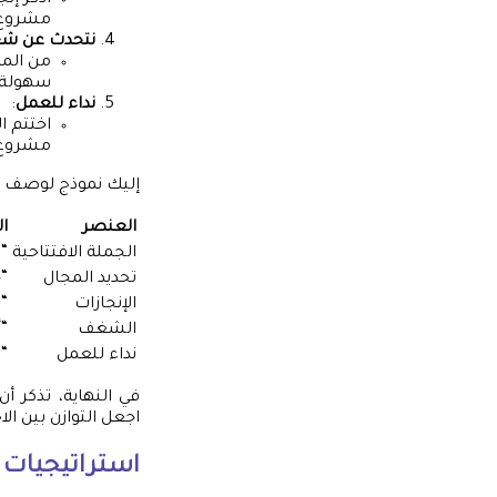
اذكر إن
مشروع ن
نتحدث عن ش
من المه
سهولة 
نداء للعمل
:
اختتم ا
مشروع ج
إليك نموذج لوصف
العنصر
ال
الجملة الافتتاحية
“
تحديد المجال
“
الإنجازات
“حصل
الشغف
“
نداء للعمل
“
في النهاية، تذكر 
اجعل التوازن بين ا
استراتيجيات 