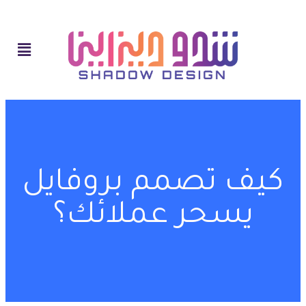
كيف تصمم بروفايل
يسحر عملائك؟