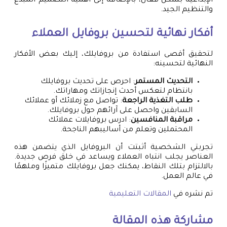
الإبداعية بشكل فعال، بالإضافة إلى أهمية التصميم المبدع
والتنظيم الجيد.
أفكار نهائية لتحسين بروفايل العملاء
لتحقيق أقصى استفادة من بروفايلك، إليك بعض الأفكار
النهائية لتحسينه:
التحديث المستمر
: احرص على تحديث بروفايلك
بانتظام لتعكس أحدث إنجازاتك ومهاراتك.
طلب التغذية الراجعة
: تواصل مع زملائك أو عملائك
السابقين واحصل على آرائهم حول بروفايلك.
مراقبة المنافسين
: ادرس بروفايلات عملائك
المحتملين وتعلم من أساليبهم الناجحة.
تجربتي الشخصية أثبتت أن البروفايل الذي يتضمن هذه
العناصر يجلب انتباه العملاء ويساعد في خلق فرص جديدة.
بالالتزام بتلك النقاط، يمكنك جعل بروفايلك متميزًا وملهمًا
في عالم العمل.
تم نشره في
المقالات التعليمية
مشاركة هذه المقالة