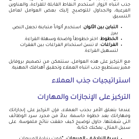
جذب انتباه الزوار. استخدم النقاط القابلة للقراءة، والعناوين
الفرعية، والجداول للتوضيح. إليك بعض العوامل لعامل
التنسيق:
التباين بين الألوان
: استخدم ألواناً متباينة تجعل النص
يبرز.
الخطوط
: اختر خطوطاً واضحة وسهلة القراءة.
الفراغات
: لا تنسَ استخدام الفراغات بين الفقرات
لتسهيل القراءة.
مع التركيز على هذه العوامل، ستتمكن من تصميم بروفايل
مميز يستطيع جذب انتباه العملاء وتحقيق أهدافك المهنية.
استراتيجيات جذب العملاء
التركيز على الإنجازات والمهارات
عندما يتعلق الأمر بجذب العملاء، فإن التركيز على إنجازاتك
ومهاراتك يعد خطوة حاسمة. بدلاً من مجرد سرد الوظائف
التي شغلتها، حاول توضيح كيف حققت نتائج ملموسة. على
سبيل المثال، يمكنك كتابة:
نسبة الزيادة في المبيعات
: “قمت بزيادة المبيعات