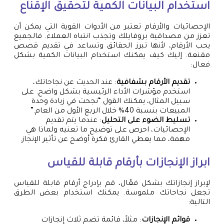
استخدام البيانات الكمية لتحقيق الإقناع
الإحصائيات والأرقام تعتبر من الأدوات القوية التي يمكن أن
تعزز من مصداقية بروفايلك وتجذب انتباه العملاء. فالجميع
يحب الأرقام، لأنها تبرز الحقائق وتساعد في تقديم قصص
مقنعة. إليك كيف يمكنك استخدام البيانات الكمية بشكل
فعال:
تقديم الأرقام بشفافية
: عند الحديث عن نجاحاتك،
استخدم مؤشرات الأداء الرئيسية بشكل واضح. على
سبيل المثال، يمكنك القول “نجحت في زيادة وحدة
المبيعات بنسبة 40% خلال الربع الأول من العام.”
تسليط الضوء على التحليل
: عندما يتم تقديم
الإحصائيات، احرص على توضيح ما تعنيه ولماذا هي
مهمة، مما يعطي القارئ فكرة أوضح عن تأثير الإنجاز.
ابراز الإنجازات بأرقام قابلة للقياس
لإبراز إنجازاتك بشكل فعّال، قم بإدراج أرقام قابلة للقياس
تجعل نجاحاتك ملموسة. يمكنك استخدام بعض الطرق
التالية:
قوائم الإنجازات
: مثلاً، قائمة تضم ثلاث إنجازات