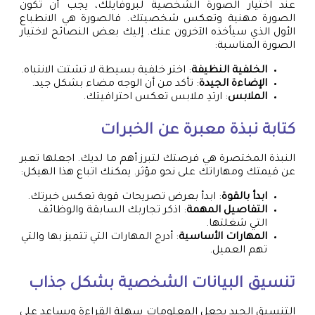
عند اختيار الصورة الشخصية لبروفايلك، يجب أن تكون
الصورة مهنية وتعكس شخصيتك. فالصورة هي الانطباع
الأول الذي سيأخذه الآخرون عنك. إليك بعض النصائح لاختيار
الصورة المناسبة:
الخلفية النظيفة
: اختر خلفية بسيطة لا تشتت الانتباه.
الإضاءة الجيدة
: تأكد من أن الوجه مضاء بشكل جيد.
الملابس
: ارتدِ ملابس تعكس احترافيتك.
كتابة نبذة معبرة عن الخبرات
النبذة المختصرة هي فرصتك لتبرز أهم ما لديك. اجعلها تعبر
عن قيمتك ومهاراتك على نحو مؤثر. يمكنك اتباع هذا الهيكل:
ابدأ بالقوة
: ابدأ بعرض تصريحات قوية تعكس خبرتك.
التفاصيل المهمة
: اذكر تجاربك السابقة والوظائف
التي شغلتها.
المهارات الأساسية
: أدرج المهارات التي تتميز بها والتي
تهم العميل.
تنسيق البيانات الشخصية بشكل جذاب
التنسيق الجيد يجعل المعلومات سهلة القراءة ويساعد على