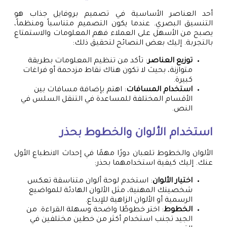
أحد العناصر الأساسية في تصميم بروفايل جذاب هو
التنسيق البصري. عندما يكون التصميم متناسباً ومنظماً،
يصبح من الأسهل على العملاء فهم المعلومات والاستمتاع
بالتجربة. إليك بعض النصائح لتحقيق ذلك:
توزيع العناصر
: تأكد من تنظيم المعلومات بطريقة
متوازنة، بحيث لا تكون هناك نقاط مزدحمة أو فراغات
كبيرة.
استخدام المسافات
: اهتم بإضافة مسافات بين
الأقسام المختلفة للمساعدة في التنقل السلس في
النص.
استخدام الألوان والخطوط بحذر
الألوان والخطوط تلعبان دورًا مهمًا في إحداث الانطباع الأول
عنك. إليك كيفية استخدامهما بحذر:
اختيار الألوان
: استخدم لوحة ألوان متناسقة تعكس
شخصيتك المهنية، مثل الألوان الهادئة للمواضيع
الرسمية أو الألوان الزاهية للإبداع.
الخطوط
: اختر خطوطًا واضحة وسهلة القراءة. من
الجيد تجنب استخدام أكثر من خطين مختلفين في