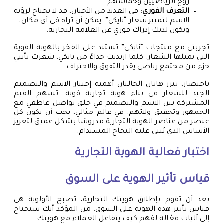
روح الرياضيين وحماسهم.
التعرف الفوري
: في العديد من الأحيان، قد لا تحتاج لرؤية
الاسم لتمييز شعار “نايكي”. يمكن أن تراه في أي مكان،
ويكون لديك إدراك فوري عن العلامة التجارية.
تجربتي مع منتجات “نايكي” تستند على الفخر بالهوية القوية
التي يمثلها الشعار. كلما ارتديت حذاءً من نايكي، شعرت بأنني
جزء من مجتمع رياضي يقدر التفوق والاحتراف.
باختصار، تبرز هاتان الحالتان أهمية إختيار الاسم والتصميم
الجيد للشعار في بناء هوية تجارية قوية. تسهم القيم
المشتركة بين الاسم والتصميم في خلق تواصل عاطفي مع
الجمهور وتحقيق ولائهم. في عالم مثالي، يجب أن يكون كل
عنصر من عناصر الهوية التجارية مدروسًا بشكل عميق لتعزيز
الأساس الذي يُبنى عليه النجاح المستدام.
اختبار فعالية الهوية التجارية
قياس تأثير الهوية على السوق
بعد أن تقوم بإطلاق هويتك التجارية، تصبح الأولوية هي
قياس تأثير هذه الهوية على السوق. من المؤكد أنك ستحتاج
إلى آليات فعّالة لفهم كيف يتفاعل العملاء مع هويتك.