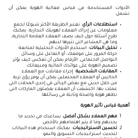
الأدوات المستخدمة في قياس فعالية الهوية يمكن أن
تشمل:
استطلاعات الرأي
: تعتبر الطريقة الأكثر شيوعًا لجمع
معلومات عن إدراك العملاء لهويتك التجارية. يمكنك
طرح أسئلة حول كيف يصف العملاء العلامة التجارية،
وما هي المشاعر التي تثيرها لديهم.
تحليل البيانات
: استخدم الأدوات التحليلية لمتابعة
حركة المرور على موقعك، أو التفاعل على وسائل
التواصل الاجتماعي. الأرقام يمكن أن تعكس كيف يؤثر
تصميم الهوية على عوائدك المالية ومبيعاتك.
المقابلات الشخصية
: إجراء مقابلات مع العملاء
الحاليين أو العملاء المحتملين يمكن أن يوفر رؤى ثرية.
من خلال حديثي مع بعض الزبائن في إحدى المحلات التي
عملت بها، اكتشفت أن العملاء يفضلون الماركات التي
تظهر هوية واضحة وثابتة في رسائلها.
أهمية قياس تأثير الهوية
:
فهم العملاء بشكل أفضل
: يساعدك في تحديد ما
يجذبهم وما لا يثير اهتمامهم بالأخص.
تحسين الاستراتيجيات
: يمكنك استخدام هذه البيانات
لتحديث استراتيجيات التسويق والنمو.