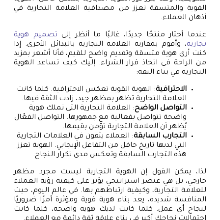
القوية والمتسقة تعزز من مصداقية العلامة التجارية في
أذهان العملاء.
عندما أختار منتجًا جديدًا، غالبًا ما أنظر إلى
تصميم هوية
تجارية
، وأقوم بمقارنة العلامة التجارية بالبدائل الأخرى. إذا
كنت أرى هوية متسقة وتقديم واضح للقيم، فأنا أشعر بمزيد
من الراحة في اتخاذ قرار الشراء. إليك كيف تساعد الهوية
التجارية في بناء الثقة:
الاحترافية
: الهوية القوية تعكس الاحترافية. كلما كانت
العلامة التجارية تظهر بمظهر جيد، زادت الثقة فيها.
التواصل الواضح
: العلامة التجارية التي تملك هوية
واضحة تتواصل بفعالية مع جمهورها. التواصل الفعّال
يُظهر أن العلامة التجارية تؤمن بقيمها.
التجارب السابقة
: العملاء يثقون في العلامات التجارية
التي لديها تاريخ حافل من التفاعل الإيجابي. الهوية تعزز
هذه التجارب السابقة وتعكس مدى تكرار النجاح.
لذا، يمكن القول إن الهوية التجارية ليست مجرد مظهر
خارجي، بل هي عنصر استراتيجي يؤثر على كيفية رؤية العملاء
للعلامة التجارية، وكيفية ارتباطهم بها. في عالم اليوم، حيث
المنافسة شديدة، يعد بناء هوية قوية ومؤثرة أمرًا ضروريًا
لنجاح أي عمل. كلما كانت لديك هوية واضحة، كلما كانت
احتمالات نجاحك أكبر في بناء علاقة ثقة دائمة مع العملاء.