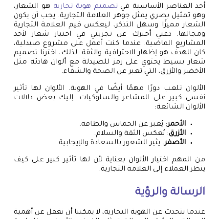
أحد العناصر الأساسية في
تصميم هوية تجارية
هو الشعار،
وهو تمثيل بصري يمثل جوهر العلامة التجارية. يجب أن يكون
الشعار مميزًا وسهل التذكر، ليعكس قيم العلامة التجارية
ومجالها. دعني أخبرك عن تجربتي في اختيار شعار لأحد
المشاريع الماضية. عندما كنت أعمل على مشروع صيدلية،
كان الهدف هو إظهار الاحترافية والثقة. لذلك، اخترنا تصميم
شعار بسيط يحتوي على رمز للصيدلة مع ألوان هادئة مثل
الأخضر والأزرق، التي تعبر عن الصحة والشفاء.
الألوان تلعب دورًا مهمًا أيضًا في الهوية. الألوان لها تأثير
نفسي كبير على المشاعر والسلوكيات. إليك بعض دلالات
الألوان الشائعة:
الأحمر
: يُعبر عن الحماس والطاقة.
الأزرق
: يُعكس الثقة والسلام.
الأصفر
: يثير الشعور بالسعادة والإيجابية.
من المهم اختيار الألوان بعناية لأن لها تأثير كبير على كيف
ينظر العملاء إلى العلامة التجارية.
الرسالة والرؤية
عندما نتحدث عن الهوية التجارية، لا يمكننا أن نغفل عن أهمية