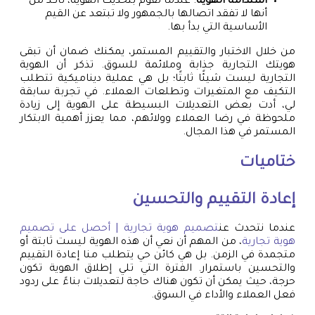
استدامة الهوية
: عندما تقوم بتحديث الهوية، تأكد من
أنها لا تفقد اتصالها بالجمهور ولا تبتعد عن القيم
الأساسية التي بدأ بها.
من خلال الاختبار والتقييم المستمر، يمكنك ضمان أن تبقى
هويتك التجارية جذابة وملائمة للسوق. تذكر أن الهوية
التجارية ليست شيئًا ثابتًا؛ بل هي عملية ديناميكية تتطلب
التكيف مع المتغيرات وتطلعات العملاء. في تجربة سابقة
لي، أدت بعض التعديلات البسيطة على الهوية إلى زيادة
ملحوظة في رضا العملاء وولائهم، مما يعزز أهمية الابتكار
المستمر في هذا المجال.
ختاميات
إعادة التقييم والتحسين
عندما نتحدث عن
تصميم هوية تجارية | أحصل على تصميم
هوية تجارية
، من المهم أن نعي أن هذه الهوية ليست ثابتة أو
متجمدة في الزمن. بل هي كائن حي يتطلب منا إعادة التقييم
والتحسين باستمرار. الفترة التي تلي إطلاق الهوية تكون
حرجة، حيث يمكن أن تكون هناك حاجة لتعديلات بناءً على ردود
فعل العملاء والأداء في السوق.