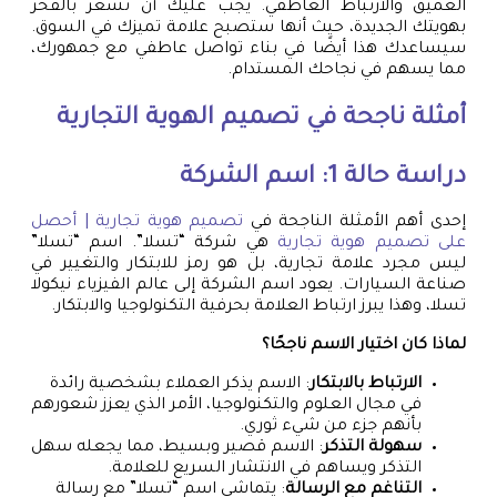
العميق والارتباط العاطفي. يجب عليك أن تشعر بالفخر
بهويتك الجديدة، حيث أنها ستصبح علامة تميزك في السوق.
سيساعدك هذا أيضًا في بناء تواصل عاطفي مع جمهورك،
مما يسهم في نجاحك المستدام.
أمثلة ناجحة في تصميم الهوية التجارية
دراسة حالة 1: اسم الشركة
إحدى أهم الأمثلة الناجحة في
تصميم هوية تجارية | أحصل
على تصميم هوية تجارية
هي شركة “تسلا”. اسم “تسلا”
ليس مجرد علامة تجارية، بل هو رمز للابتكار والتغيير في
صناعة السيارات. يعود اسم الشركة إلى عالم الفيزياء نيكولا
تسلا، وهذا يبرز ارتباط العلامة بحرفية التكنولوجيا والابتكار.
لماذا كان اختيار الاسم ناجحًا؟
الارتباط بالابتكار
: الاسم يذكر العملاء بشخصية رائدة
في مجال العلوم والتكنولوجيا، الأمر الذي يعزز شعورهم
بأنهم جزء من شيء ثوري.
سهولة التذكر
: الاسم قصير وبسيط، مما يجعله سهل
التذكر ويساهم في الانتشار السريع للعلامة.
التناغم مع الرسالة
: يتماشى اسم “تسلا” مع رسالة