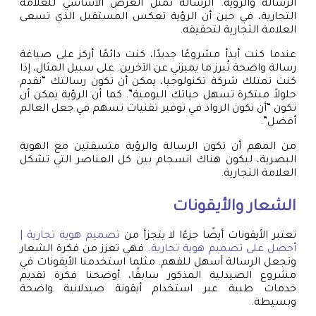
الرسالة والرؤية. الرسالة تمثل الغرض الأساسي للعلامة
التجارية، في حين أن الرؤية تعكس المستقبل الذي تسعى
العلامة التجارية لتحقيقه.
عندما كنت أبدأ مشروعًا جديدًا، كنت دائمًا أركز على صياغة
رسالة واضحة تُبرز ما يميزني عن الآخرين. على سبيل المثال، إذا
كنت تمتلك شركة تكنولوجيا، يمكن أن تكون رسالتك “نقدم
حلولاً مبتكرة تسهل حياتك اليومية”. كما أن الرؤية يمكن أن
تكون “أن نكون الرواد في توفير تقنيات تسهم في جعل العالم
أفضل”.
من المهم أن تكون الرسالة والرؤية متسقتين مع الهوية
البصرية، ليكون هناك انسجام بين كل العناصر التي تشكل
العلامة التجارية.
الشعار والأيقونات
تعتبر الأيقونات أيضًا جزءًا لا يتجزأ من
تصميم هوية تجارية |
أحصل على تصميم هوية تجارية
. فهي تعزز من فكرة الشعار
وتجعل الرسالة أسهل للفهم. مثلما استخدمنا الأيقونات في
مشروع الصيدلية المذكور سابقًا، أوضحنا فكرة تقديم
خدمات طبية عبر استخدام أيقونة صيدلانية واضحة
وبسيطة.