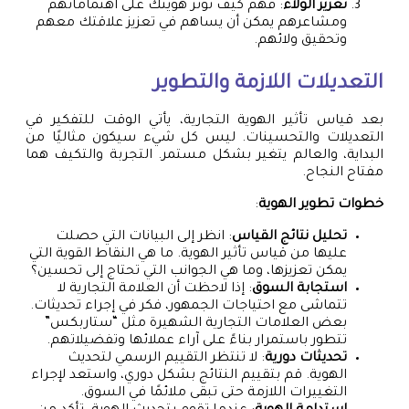
تعزيز الولاء
: فهم كيف تؤثر هويتك على اهتماماتهم
ومشاعرهم يمكن أن يساهم في تعزيز علاقتك معهم
وتحقيق ولائهم.
التعديلات اللازمة والتطوير
بعد قياس تأثير الهوية التجارية، يأتي الوقت للتفكير في
التعديلات والتحسينات. ليس كل شيء سيكون مثاليًا من
البداية، والعالم يتغير بشكل مستمر. التجربة والتكيف هما
مفتاح النجاح.
خطوات تطوير الهوية
:
تحليل نتائج القياس
: انظر إلى البيانات التي حصلت
عليها من قياس تأثير الهوية. ما هي النقاط القوية التي
يمكن تعزيزها، وما هي الجوانب التي تحتاج إلى تحسين؟
استجابة السوق
: إذا لاحظت أن العلامة التجارية لا
تتماشى مع احتياجات الجمهور، فكر في إجراء تحديثات.
بعض العلامات التجارية الشهيرة مثل “ستاربكس”
تتطور باستمرار بناءً على آراء عملائها وتفضيلاتهم.
تحديثات دورية
: لا تنتظر التقييم الرسمي لتحديث
الهوية. قم بتقييم النتائج بشكل دوري، واستعد لإجراء
التغييرات اللازمة حتى تبقى ملائمًا في السوق.