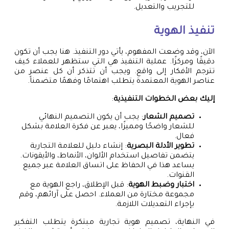
للتجريب والتعديل.
تنفيذ الهوية
الآن، وقد وضعت المفهوم، يأتي دور التنفيذ. هنا يجب أن تكون
دقيقًا ومركزًا. عملية التنفيذ هي التي ستظهر للعملاء كيف
تترجم الأفكار إلى واقع. ويجب أن تتذكر أن كل عنصر من
عناصر الهوية المعتمدة يتطلب اهتمامًا وفهمًا متضمناً.
إليك بعض الخطوات التنفيذية
:
تصميم الشعار
: يجب أن يكون التصميم النهائي
للشعار واضحًا ومميزًا، يعبر عن فكرة العلامة بشكل
فعال.
تطوير الأدلة البصرية
: إنشاء دليل للعلامة التجارية
يتضمن تفاصيل استخدام الألوان، الأنماط، والأيقونات.
يساعد هذا في الحفاظ على اتساق العلامة عبر جميع
القنوات.
اختبار وضبط الهوية
: قبل الإطلاق، راجع الهوية مع
مجموعة مختارة من العملاء. احصل على آرائهم، وقم
بإجراء التعديلات اللازمة.
في النهاية، تصميم هوية تجارية مبتكرة يتطلب التفكير