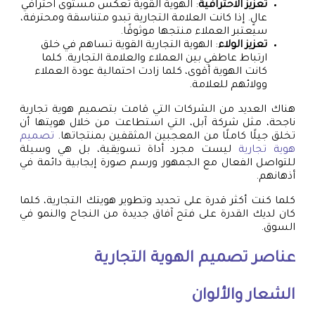
تعزيز الاحترافية
: الهوية القوية تعكس مستوى احترافي
عالٍ. إذا كانت العلامة التجارية تبدو متناسقة ومحترفة،
سيعتبر العملاء منتجها موثوقًا.
تعزيز الولاء
: الهوية التجارية القوية تساهم في خلق
ارتباط عاطفي بين العملاء والعلامة التجارية. كلما
كانت الهوية أقوى، كلما زادت احتمالية عودة العملاء
وولائهم للعلامة.
هناك العديد من الشركات التي قامت بتصميم هوية تجارية
ناجحة، مثل شركة آبل، التي استطاعت من خلال هويتها أن
تخلق جيلًا كاملًا من المعجبين المثقفين بمنتجاتها.
تصميم
هوية تجارية
ليست مجرد أداة تسويقية، بل هي وسيلة
للتواصل الفعال مع الجمهور ورسم صورة إيجابية دائمة في
أذهانهم.
كلما كنت أكثر قدرة على تحديد وتطوير هويتك التجارية، كلما
كان لديك القدرة على فتح آفاق جديدة من النجاح والنمو في
السوق.
عناصر تصميم الهوية التجارية
الشعار والألوان