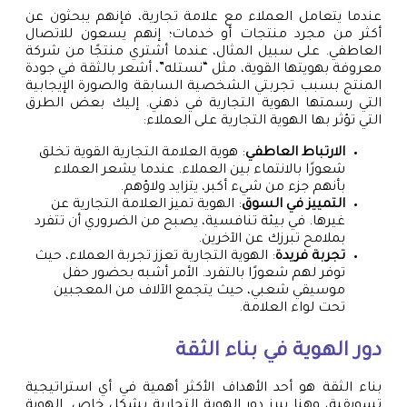
عندما يتعامل العملاء مع علامة تجارية، فإنهم يبحثون عن
أكثر من مجرد منتجات أو خدمات؛ إنهم يسعون للاتصال
العاطفي. على سبيل المثال، عندما أشتري منتجًا من شركة
معروفة بهويتها القوية، مثل “نستله”، أشعر بالثقة في جودة
المنتج بسبب تجربتي الشخصية السابقة والصورة الإيجابية
التي رسمتها الهوية التجارية في ذهني. إليك بعض الطرق
التي تؤثر بها الهوية التجارية على العملاء:
الارتباط العاطفي
: هوية العلامة التجارية القوية تخلق
شعورًا بالانتماء بين العملاء. عندما يشعر العملاء
بأنهم جزء من شيء أكبر، يتزايد ولاؤهم.
التمييز في السوق
: الهوية تميز العلامة التجارية عن
غيرها. في بيئة تنافسية، يصبح من الضروري أن تتفرد
بملامح تبرزك عن الآخرين.
تجربة فريدة
: الهوية التجارية تعزز تجربة العملاء، حيث
توفر لهم شعورًا بالتفرد. الأمر أشبه بحضور حفل
موسيقي شعبي، حيث يتجمع الآلاف من المعجبين
تحت لواء العلامة.
دور الهوية في بناء الثقة
بناء الثقة هو أحد الأهداف الأكثر أهمية في أي استراتيجية
تسويقية، وهنا يبرز دور الهوية التجارية بشكل خاص. الهوية