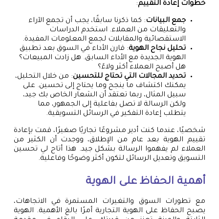
خطوات إعادة التقييم
:
جمع البيانات
: كما ذكرنا سابقًا، يجب أن تجمع الآراء
والتعليقات من العملاء. استخدم الدراسات
الاستقصائية والمقابلات لجمع المعلومات المفيدة.
تحليل نجاح الهوية
: قارن الأداء في السوق بعد تطبيق
الهوية الجديدة مع الأداء السابق. هل زادت المبيعات؟
هل أصبح العملاء أكثر ولاءً؟
تحديد المجالات التي تحتاج للتحسين
: من خلال التحليل،
يمكنك اكتشاف ما ينجح وما يحتاج إلى تحسين. على
سبيل المثال، ربما تعتقد أن الشعار الخاص بك جيد،
ولكن الرسالة لا تصل بفاعلية إلى الجمهور، مما
يتطلب إعادة التفكير في الرسائل التسويقية.
شخصيًا، عندما كنت أدير مشروعًا تجاريًا صغيرًا، قمت بإعادة
تقييم الهوية بعد عام من الإطلاق، ووجدت أن الكثير من
العملاء لم يفهموا الرسالة بشكل جيد. هذا أتاح لي تحسين
التسويق وتعديل الرسائل لتكون أكثر وضوحًا وفاعلية.
أهمية الحفاظ على الهوية
مع تطورات السوق والتغيرات المستمرة في الاتجاهات،
يصبح الحفاظ على الهوية التجارية أمرًا بالغ الأهمية. الهوية