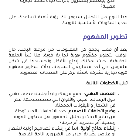
الذي يجعلهم يشعرون بالراحة تجاه علامة تجارية
معينة؟
هذا النوع من التحليل سيوفر لك رؤية ثاقبة تساعدك على
تحديد المكونات الأساسية لهويتك.
تطوير المفهوم
بعد أن قمت بجمع كل المعلومات من مرحلة البحث، حان
الوقت لتطوير مفهوم هوية تجارية قوية. هنا تبدأ المتعة
الحقيقية، حيث يمكنك إبداع الأفكار وتجسيدها في شكل
ملموس. في أحد مشاريعي السابقة، بدأت بتطوير مفهوم
هوية تجارية لشركة ناشئة تركز على المنتجات العضوية.
تبني الخطوات التالية
:
العصف الذهني
: اجمع فريقك وابدأ جلسة عصف ذهني
حول الرسالة، القيم، والألوان التي ستستخدمها. فكر
في الشعار والأيقونات الممكنة.
وضع اتجاهات التصميم
: حدد الاتجاهات المستوحاة
من نتائج البحث وتحليل الجمهور. هل ستكون الهوية
رسمية، أم عصرية، أم مرحة؟
إنشاء نماذج أولية
: ابدأ في إنشاء تصاميم أولية لشعار
أو عناصر بصرية أخرى. من الضروري إتاحة الفرصة