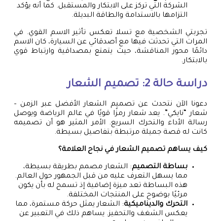
الشركة التي تركز على الابتكار والمستقبل. كما أنه يؤكد
التزامها بالاستدامة والطاقة البديلة.
تجربتي الشخصية مع تسلا تعكس تأثير الاسم القوي. في
المرات التي تحدثت فيها مع أصدقائي عن السيارة، كان الاسم
دائمًا محور المناقشة، حيث يتمتع بمصداقية وارتباط قوي
بالابتكار.
دراسة حالة 2: تصميم الشعار
دعونا الآن نتحدث عن تصميم الشعار الأفضل عبر الزمن –
شعار “نايكي”. يعد شعار رمزًا قويًا في عالم الرياضة ويوصل
رسالة الأداء والتحرك السريع. الأمر المثير هو أن تصميمه
كانت له قصة جميلة مرتبطة بتفاصيل بسيطة.
كيف يساهم تصميم الشعار في نجاح العلامة؟
بساطة التصميم
: الشعار مصمم بطريقة بسيطة،
مما يسهل التعرف عليه من قبل الجمهور حول العالم.
هذه البساطة تعد ميزة إضافية إذ تسمح له بأن يكون
مرئيًا بوضوح على المنتجات المختلفة.
التحرك والديناميكية
: الشعار يمثل حركة مستمرة، مما
يعكس الشغف والتحفيز. يساهم ذلك في التعبير عن