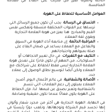
الثابتة والمرنة تعزز من قدرتك على البقاء في مقدمة
المنافسة.
العوامل الأساسية للحفاظ على الهوية
:
الاتساق في الرسالة
: يجب أن تكون جميع الرسائل التي
ترسلها عبر القنوات المختلفة متسقة وتعكس نفس
القيم والمبادئ. هذا يعزز من هوية العلامة التجارية
ويقوي ثقة العملاء.
المراقبة الدائمة
: إن متابعة أداء الهوية في السوق
والتفاعل مع العملاء يساعد في ضمان البقاء على
صلة بميولهم واحتياجاتهم.
التكيف مع التغيرات
: في حال تغيير الاتجاهات أو
السلوكيات، من المهم أن تكون قادرًا على تعديل هوية
العلامة التجارية ليس فقط للحفاظ على شراكتك مع
العملاء ولكن أيضًا لتوسيع نطاق الوصول إلى عملاء
جدد.
الأصالة والشفافية
: في عالم الأعمال اليوم، أصبح
العملاء يميلون إلى دعم العلامات التي تتسم
بالشفافية وتعبر بصدق عن قيمها. لذا، فإن الحفاظ
على الهوية يكون فعالًا عندما تكون حقيقية وصادقة.
في النهاية، الهوية التجارية هي أكثر من مجرد شعار وألوان.
إنها تجسد قيم الشركة وتوجهاتها، وتلعب دورًا رئيسيًا في