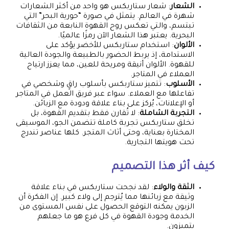
الشعار
: شعار ستاربكس هو واحد من أكثر الشعارات
شهرة في العالم. يتمثل في صورة “حورية البحر” التي
تبتسم، والتي تعكس روح القهوة النابعة من الثقافات
البحرية. يعتبر هذا الشعار الآن رمزًا عالميًا.
الألوان
: استخدام ستاربكس للأخضر يؤكد على
الاستدامة، إذ يربط الحضور بالطبيعة والجودة العالية
للقهوة. الألوان أنيقة ومريحة للعين، مما يعزز ارتياح
العملاء في المتاجر.
الأسلوب
: تتميز ستاربكس بأسلوب راقٍ وشخصي في
تفاعلها مع العملاء. سواء عبر فريق العمل في المتاجر
أو الإعلانات، يُركز على بناء علاقة ودودة مع الزبائن.
التجربة الشاملة
: لا تُقارن فقط بتقديم القهوة، بل
تخلق ستاربكس تجربة كاملة تتضمن الجو، الموسيقى
المختارة بعناية، وحتى أثاث المتجر. كلها عناصر تندرج
تحت هويتها التجارية.
كيف أثر هذا التصميم
الثقة والولاء
: لقد نجحت ستاربكس في بناء علاقة
وثيقة مع زبائنها مما يُترجم إلى ولاء كبير. إن الفكرة أن
الزبون يمكنه التوقع الحصول على نفس المستوى من
الخدمة وجودة القهوة في كل فرع هو ما جعلهم
يتميزون.