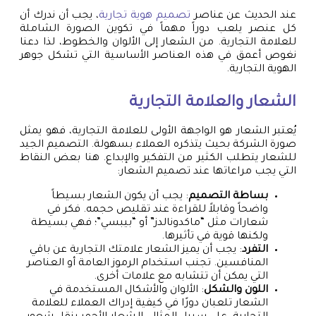
عند الحديث عن عناصر
تصميم هوية تجارية
، يجب أن ندرك أن
كل عنصر يلعب دوراً مهماً في تكوين الصورة الشاملة
للعلامة التجارية. من الشعار إلى الألوان والخطوط، لذا دعنا
نغوص أعمق في هذه العناصر الأساسية التي تشكل جوهر
الهوية التجارية.
الشعار والعلامة التجارية
يُعتبر الشعار هو الواجهة الأولى للعلامة التجارية، فهو يمثل
صورة الشركة بحيث يتذكره العملاء بسهولة. التصميم الجيد
للشعار يتطلب الكثير من التفكير والإبداع. هنا بعض النقاط
التي يجب مراعاتها عند تصميم الشعار:
بساطة التصميم
: يجب أن يكون الشعار بسيطاً
واضحاً وقابلاً للقراءة عند تقليص حجمه. فكر في
شعارات مثل “ماكدونالدز” أو “بيبسي”؛ فهي بسيطة
ولكنها قوية في تأثيرها.
التفرد
: يجب أن يميز الشعار علامتك التجارية عن باقي
المنافسين. تجنب استخدام الرموز العامة أو العناصر
التي يمكن أن تتشابه مع علامات أخرى.
اللون والشكل
: الألوان والأشكال المستخدمة في
الشعار تلعبان دورًا في كيفية إدراك العملاء للعلامة