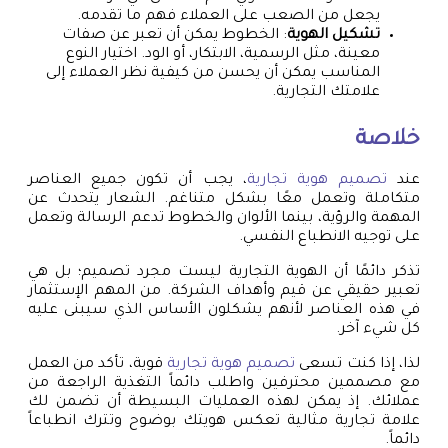
يجعل من الصعب على العملاء فهم ما تقدمه.
تشكيل الهوية
: الخطوط يمكن أن تعبر عن صفات
معينة، مثل الرسمية، الابتكار، أو الود. اختيار النوع
المناسب يمكن أن يحسن من كيفية نظر العملاء إلى
علامتك التجارية.
خلاصة
عند
تصميم هوية تجارية
، يجب أن تكون جميع العناصر
متكاملة وتعمل معًا بشكل متناغم. الشعار يتحدث عن
المهمة والرؤية، بينما الألوان والخطوط تدعم الرسالة وتعمل
على توجيه الانطباع النفسي.
تذكر دائمًا أن الهوية التجارية ليست مجرد تصميم؛ بل هي
تعبير حقيقي عن قيم وأهداف الشركة. من المهم الإستثمار
في هذه العناصر لأنهم يشكلون الأساس الذي سيبنى عليه
كل شيء آخر.
لذا، إذا كنت تسعى
تصميم هوية تجارية
قوية، تأكد من العمل
مع مصممين محترفين واطلب دائماً التغذية الراجعة من
عملائك. إذ يمكن لهذه العمليات البسيطة أن تضمن لك
علامة تجارية مثالية تعكس هويتك بوضوح وتترك انطباعاً
دائماً.