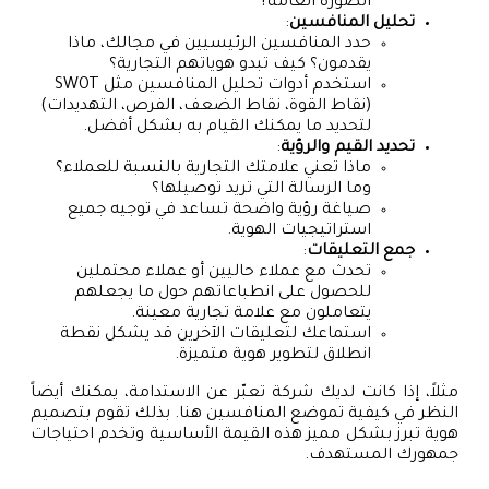
الصورة العامة?
تحليل المنافسين
:
حدد المنافسين الرئيسيين في مجالك، ماذا
يقدمون؟ كيف تبدو هوياتهم التجارية؟
استخدم أدوات تحليل المنافسين مثل SWOT
(نقاط القوة، نقاط الضعف، الفرص، التهديدات)
لتحديد ما يمكنك القيام به بشكل أفضل.
تحديد القيم والرؤية
:
ماذا تعني علامتك التجارية بالنسبة للعملاء؟
وما الرسالة التي تريد توصيلها؟
صياغة رؤية واضحة تساعد في توجيه جميع
استراتيجيات الهوية.
جمع التعليقات
:
تحدث مع عملاء حاليين أو عملاء محتملين
للحصول على انطباعاتهم حول ما يجعلهم
يتعاملون مع علامة تجارية معينة.
استماعك لتعليقات الآخرين قد يشكل نقطة
انطلاق لتطوير هوية متميزة.
مثلاً، إذا كانت لديك شركة تعبّر عن الاستدامة، يمكنك أيضاً
النظر في كيفية تموضع المنافسين هنا. بذلك تقوم بتصميم
هوية تبرز بشكل مميز هذه القيمة الأساسية وتخدم احتياجات
جمهورك المستهدف.