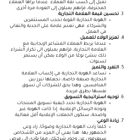
تميل إلى كسب ثقة العملاء. عندما يراها العملاء
كمحترفة، فإنهم يميلون إلى العودة مرة أخرى.
تحسين قيمة العلامة التجارية
:
الهوية التجارية القوية تجذب المستثمرين
والشركاء. فهي تعتبر علامة على الجدية والتفاني
في العمل.
تعزيز الولاء للعميل
:
عندما يربط العملاء المشاعر الإيجابية مع
العلامة التجارية، فإنهم يميلون الى تكرار الشراء.
ذلك ينشئ نوعًا من الولاء يمكن أن يستمر
لسنوات.
التفرد والتميز
:
تساعد الهوية التجارية في إكساب العلامة
التجارية صبغة خاصة، تجعلها تبرز بين
المنافسين. وهذا يحق للشركات أن تسوق
نفسها بطرق فريدة.
توجيه استراتيجية التسويق
:
الهوية التجارية تحدد كيفية تسويق المنتجات
وتوجه الرسائل الإعلانية. إذا كانت الهوية غير
واضحة، ستكون الحملات الإعلانية أقل فعالية.
زيادة الوعي
:
كلما زادت الهوية التجارية وضوحًا، زاد وعي
الجمهور بها. هذا يعني أن المزيد من الأشخاص
سيعرفون عن وجود شركتك، مما يؤدي إلى فرص