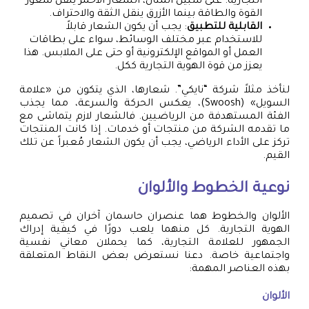
التجارية. على سبيل المثال، الشعار الأحمر ينقل شعور
القوة والطاقة بينما الأزرق ينقل الثقة والاحتراف.
القابلية للتطبيق
: يجب أن يكون الشعار قابلاً
للاستخدام عبر مختلف الوسائط، سواء على بطاقات
العمل أو المواقع الإلكترونية أو حتى على الملابس. هذا
يعزز من قوة الهوية التجارية ككل.
لنأخذ مثلاً شركة “نايكي”. شعارها، الذي يتكون من «علامة
السويل» (Swoosh)، يعكس الحركة والسرعة، مما يجذب
الفئة المستهدفة من الرياضيين. فالشعار لازم يتماشى مع
ما تقدمه الشركة من منتجات أو خدمات. إذا كانت المنتجات
تركز على الأداء الرياضي، يجب أن يكون الشعار مُعبراً عن تلك
القيم.
نوعية الخطوط والألوان
الألوان والخطوط هما عنصران حاسمان آخران في تصميم
الهوية التجارية. كل منهما يلعب دورًا في كيفية إدراك
الجمهور للعلامة التجارية، كما يحملان معاني نفسية
واجتماعية خاصة. دعنا نستعرض بعض النقاط المتعلقة
بهذه العناصر المهمة:
الألوان