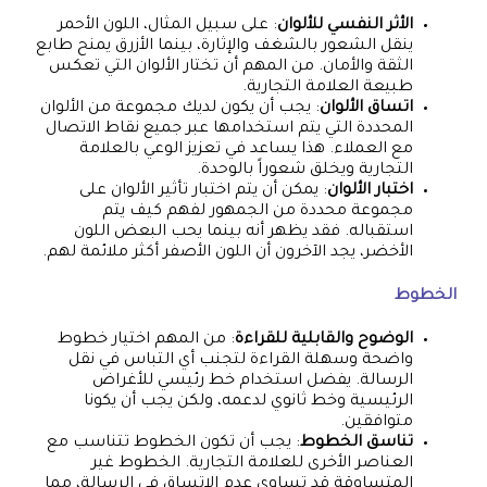
الأثر النفسي للألوان
: على سبيل المثال، اللون الأحمر
ينقل الشعور بالشغف والإثارة، بينما الأزرق يمنح طابع
الثقة والأمان. من المهم أن تختار الألوان التي تعكس
طبيعة العلامة التجارية.
اتساق الألوان
: يجب أن يكون لديك مجموعة من الألوان
المحددة التي يتم استخدامها عبر جميع نقاط الاتصال
مع العملاء. هذا يساعد في تعزيز الوعي بالعلامة
التجارية ويخلق شعوراً بالوحدة.
اختبار الألوان
: يمكن أن يتم اختبار تأثير الألوان على
مجموعة محددة من الجمهور لفهم كيف يتم
استقباله. فقد يظهر أنه بينما يحب البعض اللون
الأخضر، يجد الآخرون أن اللون الأصفر أكثر ملائمة لهم.
الخطوط
الوضوح والقابلية للقراءة
: من المهم اختيار خطوط
واضحة وسهلة القراءة لتجنب أي التباس في نقل
الرسالة. يفضل استخدام خط رئيسي للأغراض
الرئيسية وخط ثانوي لدعمه، ولكن يجب أن يكونا
متوافقين.
تناسق الخطوط
: يجب أن تكون الخطوط تتناسب مع
العناصر الأخرى للعلامة التجارية. الخطوط غير
المتساوقة قد تساوي عدم الاتساق في الرسالة، مما