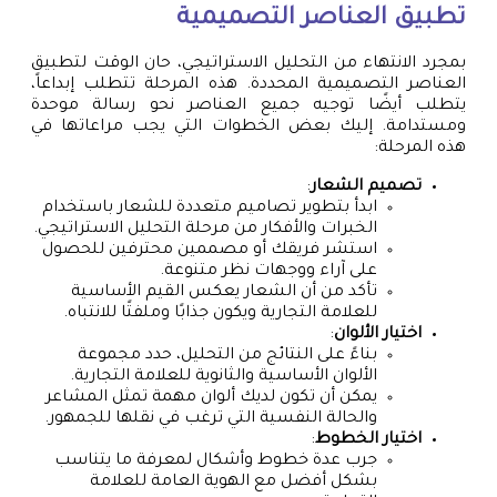
تطبيق العناصر التصميمية
بمجرد الانتهاء من التحليل الاستراتيجي، حان الوقت لتطبيق
العناصر التصميمية المحددة. هذه المرحلة تتطلب إبداعاً،
يتطلب أيضًا توجيه جميع العناصر نحو رسالة موحدة
ومستدامة. إليك بعض الخطوات التي يجب مراعاتها في
هذه المرحلة:
تصميم الشعار
:
ابدأ بتطوير تصاميم متعددة للشعار باستخدام
الخبرات والأفكار من مرحلة التحليل الاستراتيجي.
استشر فريقك أو مصممين محترفين للحصول
على آراء ووجهات نظر متنوعة.
تأكد من أن الشعار يعكس القيم الأساسية
للعلامة التجارية ويكون جذابًا وملفتًا للانتباه.
اختيار الألوان
:
بناءً على النتائج من التحليل، حدد مجموعة
الألوان الأساسية والثانوية للعلامة التجارية.
يمكن أن تكون لديك ألوان مهمة تمثل المشاعر
والحالة النفسية التي ترغب في نقلها للجمهور.
اختيار الخطوط
:
جرب عدة خطوط وأشكال لمعرفة ما يتناسب
بشكل أفضل مع الهوية العامة للعلامة