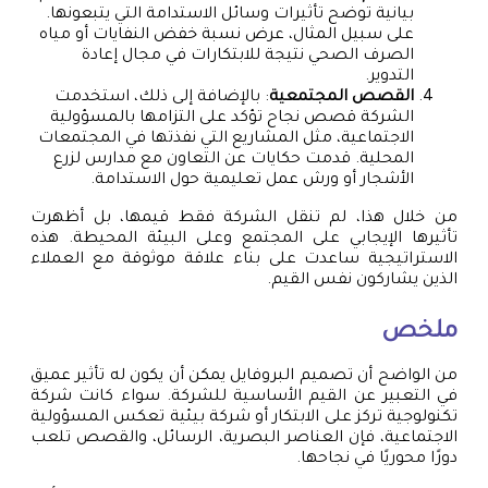
بيانية توضح تأثيرات وسائل الاستدامة التي يتبعونها.
على سبيل المثال، عرض نسبة خفض النفايات أو مياه
الصرف الصحي نتيجة للابتكارات في مجال إعادة
التدوير.
القصص المجتمعية
: بالإضافة إلى ذلك، استخدمت
الشركة قصص نجاح تؤكد على التزامها بالمسؤولية
الاجتماعية، مثل المشاريع التي نفذتها في المجتمعات
المحلية. قدمت حكايات عن التعاون مع مدارس لزرع
الأشجار أو ورش عمل تعليمية حول الاستدامة.
من خلال هذا، لم تنقل الشركة فقط قيمها، بل أظهرت
تأثيرها الإيجابي على المجتمع وعلى البيئة المحيطة. هذه
الاستراتيجية ساعدت على بناء علاقة موثوقة مع العملاء
الذين يشاركون نفس القيم.
ملخص
من الواضح أن تصميم البروفايل يمكن أن يكون له تأثير عميق
في التعبير عن القيم الأساسية للشركة. سواء كانت شركة
تكنولوجية تركز على الابتكار أو شركة بيئية تعكس المسؤولية
الاجتماعية، فإن العناصر البصرية، الرسائل، والقصص تلعب
دورًا محوريًا في نجاحها.