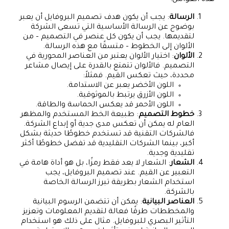
هذه العوامل:
الرسالة
: يجب أن يكون هدف تصميم البروفايل أن يعبر
بوضوح عن الرسالة الأساسية التي تسعى الشركة
لتقديمها. يجب أن يكون كل عنصر في التصميم – من
الألوان إلى الخطوط – متسقًا مع هذه الرسالة.
الألوان
: اختيار الألوان يعتبر من العناصر المحورية في
التصميم. فالألوان تتمتع بالقدرة على إيصال مشاعر
محددة، حيث تعكس القيم. فمثلاً:
اللون الأخضر يعبر عن الاستدامة.
اللون الأزرق يرتبط بالموثوقية.
اللون الأحمر قد يعكس الحماسة والطاقة.
خطوط التصميم
: طبيعة الخط المستخدم والمظهر
العام له يمكن أن تعكس مدى جدية أو إبداع الشركة.
فالشركات التقنية قد تستخدم خطوطًا حديثة بشكل
أكبر، بينما الشركات التقليدية قد تفضل خطوطًا أكثر
تقليدية وجدية.
الشعار
: الشعار لا يعد فقط رمزًا، بل هو أداة هامة في
التعبير عن القيم. عند تصميم البروفايل، يجب
استخدام الشعار بطريقة تبرز الرسالة الخاصة
بالشركة.
العناصر البيانية
: يمكن أن تتضمن الرسوم البيانية
والمخططات طرقًا فعالة لتقديم المعلومات وتعزيز
التأثير البصري للبروفايل. مثال على ذلك هو استخدام