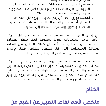
الذي تركه التصميم لديهم؟
تقييم الأداء
: استخدم بيانات التحليلات لمراقبة أداء
البروفايل. هل هناك تفاعل وعدم تفاعل مع المحتوى؟
هل يتم استقباله كما كان متوقعًا؟
تحديث دوري
: يجب أن يتم تحديث البروفايل بانتظام
لضمان أنه يعكس القيم الحالية والسياقات المتغيرة.
فالعالم يتطور، والشركات تحتاج إلى التكيف.
في إحدى المرات، بعد تقديم تصميم جديد لبروفايل شركة
أزياء، أجرينا استبيانات دورية لمعرفة كيف ينظر العملاء
للتصميم. وعندما رصدنا أنه كان هناك القليل من الفهم
لرسالة الاستدامة التي كنا نسعى لنقلها، قمنا بإجراء
تعديلات سريعة على العناصر المرئية والخطوط.
ببساطة، عملية تصميم بروفايل يعكس قيم الشركة
تتطلب خطوات منهجية، لذا فإن تحليل القيم، ترجمتها إلى
تصميم، والتقييم المستمر هي خطوات حيوية لضمان النجاح.
عند اتباع هذه الخطوات، ستتمكن من إنشاء بروفايل يثير
إعجاب الجماهير ويعبر عن الرسالة الحقيقية لشركتك.
الختام
ملخص لأهم نقاط التعبير عن القيم من