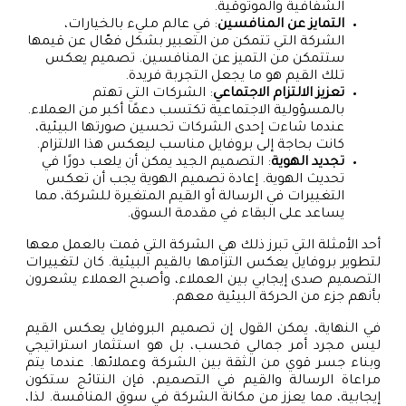
الشفافية والموثوقية.
التمايز عن المنافسين
: في عالم مليء بالخيارات،
الشركة التي تتمكن من التعبير بشكل فعّال عن قيمها
ستتمكن من التميز عن المنافسين. تصميم يعكس
تلك القيم هو ما يجعل التجربة فريدة.
تعزيز الالتزام الاجتماعي
: الشركات التي تهتم
بالمسؤولية الاجتماعية تكتسب دعمًا أكبر من العملاء.
عندما شاءت إحدى الشركات تحسين صورتها البيئية،
كانت بحاجة إلى بروفايل مناسب ليعكس هذا الالتزام.
تجديد الهوية
: التصميم الجيد يمكن أن يلعب دورًا في
تحديث الهوية. إعادة تصميم الهوية يجب أن تعكس
التغييرات في الرسالة أو القيم المتغيرة للشركة، مما
يساعد على البقاء في مقدمة السوق.
أحد الأمثلة التي تبرز ذلك هي الشركة التي قمت بالعمل معها
لتطوير بروفايل يعكس التزامها بالقيم البيئية. كان لتغييرات
التصميم صدى إيجابي بين العملاء، وأصبح العملاء يشعرون
بأنهم جزء من الحركة البيئية معهم.
في النهاية، يمكن القول إن تصميم البروفايل يعكس القيم
ليس مجرد أمر جمالي فحسب، بل هو استثمار استراتيجي
وبناء جسر قوي من الثقة بين الشركة وعملائها. عندما يتم
مراعاة الرسالة والقيم في التصميم، فإن النتائج ستكون
إيجابية، مما يعزز من مكانة الشركة في سوق المنافسة. لذا،