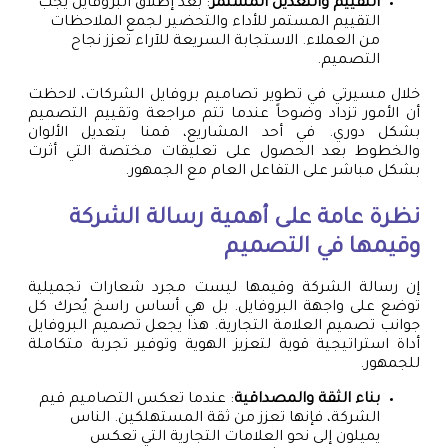
التقييم والتعديل المستمر
: بعد إطلاق البروفايل يجب
التقييم المستمر للأداء والتحضير لجمع الملاحظات
من العملاء. الاستجابة السريعة للآراء تعزز نجاح
التصميم.
خلال مسيرتي في تطوير تصاميم بروفايل الشركات، لاحظت
أن الأمور تزداد وضوحاً عندما تتم مراجعة وتقييم التصميم
بشكل دوري. في أحد المشاريع، قمنا بتعديل الألوان
والخطوط بعد الحصول على تعليقات مختصة التي أثرت
بشكل مباشر على التفاعل العام مع الجمهور.
نظرة عامة على أهمية رسالة الشركة
وقيمها في التصميم
إن رسالة الشركة وقيمها ليست مجرد شعارات تجميلية
توضع على واجهة البروفايل. بل هي أساس راسخ يُحرك كل
جوانب تصميم العلامة التجارية. هذا يجعل تصميم البروفايل
أداة استراتيجية قوية لتعزيز الهوية وتوفير تجربة متكاملة
للجمهور.
بناء الثقة والمصداقية
: عندما تعكس التصاميم قيم
الشركة، فإنها تعزز من ثقة المستهلكين. الناس
يميلون إلى نحو العلامات التجارية التي تعكس