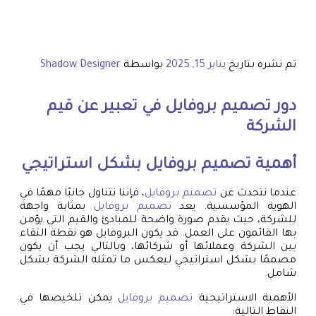
تم نشره بتاريخ
يناير 15, 2025
بواسطة
Shadow Designer
دور
تصميم بروفايل
في تعبير عن قيم
الشركة
أهمية
تصميم بروفايل
بشكل استراتيجي
عندما نتحدث عن
تصميم بروفايل
، فإننا نتناول جانبًا مهمًا في
الهوية المؤسسية. يعد
تصميم بروفايل
بمثابة واجهة
للشركة، حيث يقدم صورة واضحة للمبادئ والقيم التي يؤمن
بها القائمون على العمل. قد يكون البروفايل هو نقطة التقاء
بين الشركة وعملائها أو شركائها، وبالتالي يجب أن يكون
مصممًا بشكل استراتيجي ليعكس ما تمثله الشركة بشكل
شامل.
الأهمية الاستراتيجية
تصميم بروفايل
يمكن تلخيصها في
النقاط التالية: