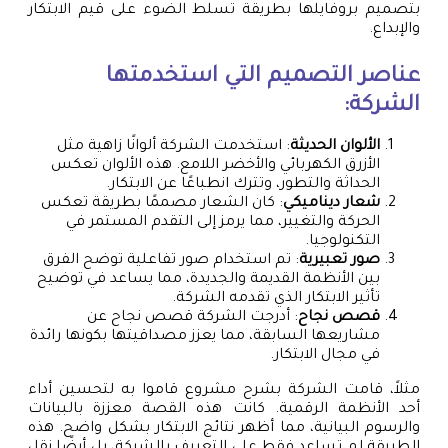
بتصميم بروفايلها بطريقة تسلط الضوء على قيم الابتكار
والإبداع.
عناصر التصميم التي استخدمتها
الشركة:
الألوان الحديثة
: استخدمت الشركة ألوانًا زاهية مثل
الأزرق الكهربائي والأخضر اللامع. هذه الألوان تعكس
الحداثة والتطور، وتترك انطباعًا عن الابتكار.
شعار ديناميكي
: كان الشعار مصممًا بطريقة تعكس
الحركة والتغيير، مما يرمز إلى التقدم المستمر في
التكنولوجيا.
صور تعبيرية
: تم استخدام صور تفاعلية توضح الفرق
بين الأنظمة القديمة والجديدة، مما يساعد في توضيح
تأثير الابتكار الذي تقدمه الشركة.
قصص نجاح
: أدرجت الشركة قصص نجاح عن
مشاريعها السابقة، مما يعزز مصداقيتها بكونها رائدة
في مجال الابتكار.
مثلاً، قامت الشركة بشرح مشروع قاموا به لتحسين أداء
أحد الأنظمة الرقمية. كانت هذه القصة معززة بالبيانات
والرسوم البيانية، مما أظهر نتائج الابتكار بشكل واضح. هذه
الطريقة لم تساعد فقط على التعريف بالشركة، بل أيضًا نقل