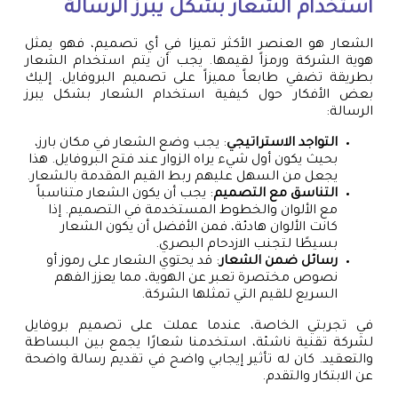
استخدام الشعار بشكل يبرز الرسالة
الشعار هو العنصر الأكثر تميزا في أي تصميم، فهو يمثل
هوية الشركة ورمزاً لقيمها. يجب أن يتم استخدام الشعار
بطريقة تضفي طابعاً مميزاً على تصميم البروفايل. إليك
بعض الأفكار حول كيفية استخدام الشعار بشكل يبرز
الرسالة:
التواجد الاستراتيجي
: يجب وضع الشعار في مكان بارز،
بحيث يكون أول شيء يراه الزوار عند فتح البروفايل. هذا
يجعل من السهل عليهم ربط القيم المقدمة بالشعار.
التناسق مع التصميم
: يجب أن يكون الشعار متناسباً
مع الألوان والخطوط المستخدمة في التصميم. إذا
كانت الألوان هادئة، فمن الأفضل أن يكون الشعار
بسيطًا لتجنب الازدحام البصري.
رسائل ضمن الشعار
: قد يحتوي الشعار على رموز أو
نصوص مختصرة تعبر عن الهوية، مما يعزز الفهم
السريع للقيم التي تمثلها الشركة.
في تجربتي الخاصة، عندما عملت على تصميم بروفايل
لشركة تقنية ناشئة، استخدمنا شعارًا يجمع بين البساطة
والتعقيد. كان له تأثير إيجابي واضح في تقديم رسالة واضحة
عن الابتكار والتقدم.