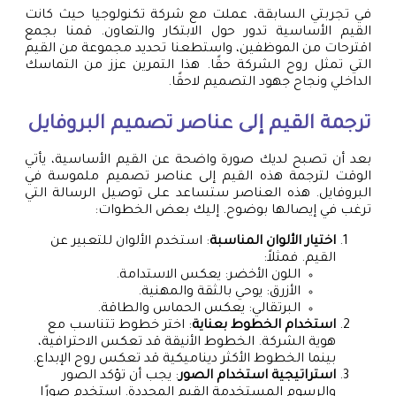
في تجربتي السابقة، عملت مع شركة تكنولوجيا حيث كانت
القيم الأساسية تدور حول الابتكار والتعاون. قمنا بجمع
اقترحات من الموظفين، واستطعنا تحديد مجموعة من القيم
التي تمثل روح الشركة حقًا. هذا التمرين عزز من التماسك
الداخلي ونجاح جهود التصميم لاحقًا.
ترجمة القيم إلى عناصر تصميم البروفايل
بعد أن تصبح لديك صورة واضحة عن القيم الأساسية، يأتي
الوقت لترجمة هذه القيم إلى عناصر تصميم ملموسة في
البروفايل. هذه العناصر ستساعد على توصيل الرسالة التي
ترغب في إيصالها بوضوح. إليك بعض الخطوات:
اختيار الألوان المناسبة
: استخدم الألوان للتعبير عن
القيم. فمثلاً:
اللون الأخضر: يعكس الاستدامة.
الأزرق: يوحي بالثقة والمهنية.
البرتقالي: يعكس الحماس والطاقة.
استخدام الخطوط بعناية
: اختر خطوط تتناسب مع
هوية الشركة. الخطوط الأنيقة قد تعكس الاحترافية،
بينما الخطوط الأكثر ديناميكية قد تعكس روح الإبداع.
استراتيجية استخدام الصور
: يجب أن تؤكد الصور
والرسوم المستخدمة القيم المحددة. استخدم صورًا