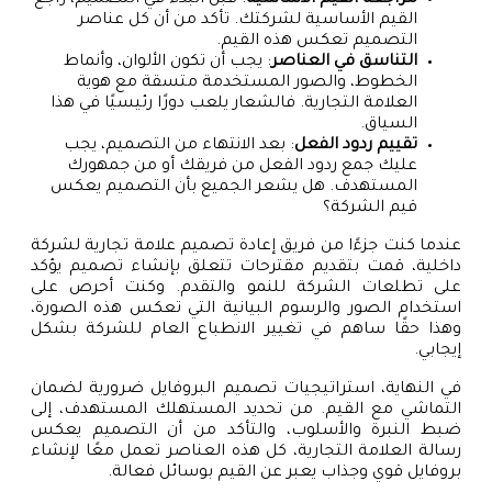
القيم الأساسية لشركتك. تأكد من أن كل عناصر
التصميم تعكس هذه القيم.
التناسق في العناصر
: يجب أن تكون الألوان، وأنماط
الخطوط، والصور المستخدمة متسقة مع هوية
العلامة التجارية. فالشعار يلعب دورًا رئيسيًا في هذا
السياق.
تقييم ردود الفعل
: بعد الانتهاء من التصميم، يجب
عليك جمع ردود الفعل من فريقك أو من جمهورك
المستهدف. هل يشعر الجميع بأن التصميم يعكس
قيم الشركة؟
عندما كنت جزءًا من فريق إعادة تصميم علامة تجارية لشركة
داخلية، قمت بتقديم مقترحات تتعلق بإنشاء تصميم يؤكد
على تطلعات الشركة للنمو والتقدم. وكنت أحرص على
استخدام الصور والرسوم البيانية التي تعكس هذه الصورة،
وهذا حقًا ساهم في تغيير الانطباع العام للشركة بشكل
إيجابي.
في النهاية، استراتيجيات تصميم البروفايل ضرورية لضمان
التماشي مع القيم. من تحديد المستهلك المستهدف، إلى
ضبط النبرة والأسلوب، والتأكد من أن التصميم يعكس
رسالة العلامة التجارية، كل هذه العناصر تعمل معًا لإنشاء
بروفايل قوي وجذاب يعبر عن القيم بوسائل فعالة.