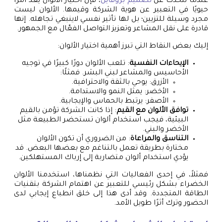
عندما نتحدث عن
تصميم بروفايل
، فإن اختيار الألوان يعد أمرًا
حيويًا في التعبير عن هوية الشركة وقيمها. الألوان ليست
مجرد وسيلة للتزيين؛ بل لها تأثير نفسي لاينبغي تجاهله. إنها
قادرة على نقل المشاعر وتعزيز التواصل الفعّال مع الجمهور.
إليك بعض النقاط التي تبرز أهمية اختيار الألوان:
الإيحاءات النفسية
: تلعب الألوان دورًا كبيرًا في توجيه
الأحاسيس والمشاعر لبني البشر. فمثلًا:
الأزرق: يوحي بالثقة والاحترافية.
الأخضر: يمثل النمو والاستدامة.
الأصفر: يرتبط بالحماس والإيجابية.
توافق الألوان مع القيم
: إذا كانت الشركة تؤمن بالقيم
البيئية، فيجب استخدام ألوان تستحضر الطبيعة مثل
الأخضر والبني.
التناسق والمراعاة
: من الضروري أن تكون الألوان
مختارة بطريقة تعمل بالتناغم مع بعضها البعض. قد
يؤدي استخدام ألوان متضاربة إلى إرباك المستهلكين.
فمثلاً، في إحدى الفعاليات التي نظمناها، استخدمنا الألوان
الخضراء بشكل رئيسي للتعبير عن اهتمام الشركة بتقنيات
الطاقة المتجددة. وقد أدى هذا إلى خلق انطباع إيجابي لدى
الحضور وترك أثرًا طويل الأمد.