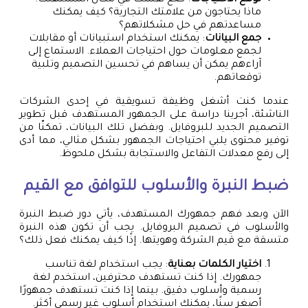
ماذا يحتاجون من علامتك التجارية؟ كيف يمكنك
مساعدتهم في حل مشكلاتهم؟
جمع البيانات
: يمكنك استخدام استبيانات أو مقابلات
لجمع معلومات حول احتياجات العملاء. الاستماع إلى
آراءهم يمكن أن يساهم في تحسين التصميم وتلبية
توقعاتهم.
عندما كنت أشغل وظيفة تسويقية في إحدى الشركات
الناشئة، أجرينا دراسة على الجمهور المستهدف قبل تطوير
التصميم الجديد للبروفايل. وبفضل تلك البيانات، تمكنّا من
توفير محتوى يلبي احتياجات الجمهور بشكل مثالي، مما أدى
إلى رفع معدلات التفاعل والاستجابة بشكل ملحوظ.
ضبط النبرة والأسلوب للتوافق مع القيم
الآن وبعد فهم جمهورك المستهدف، يأتي دور ضبط النبرة
والأسلوب في تصميم البروفايل. يجب أن تكون هذه النبرة
متسقة مع قيم الشركة وهويتها. إذًا كيف يمكنك فعل ذلك؟
اختيار الكلمات بعناية
: يجب استخدام لغة تناسب
جمهورك. إذا كنت تستهدف محترفين، استخدم لغة
رسمية وأسلوب دقيق. بينما إذا كنت تستهدف جمهورًا
أصغر سنًا، يمكنك استخدام أسلوب غير رسمي أكثر.