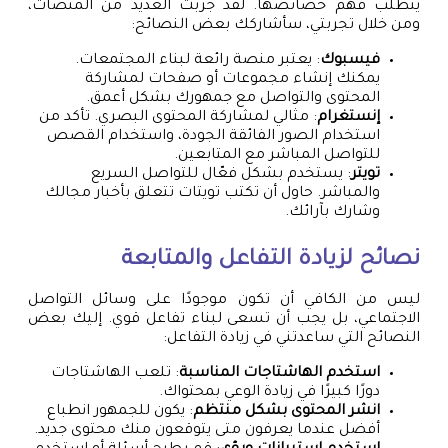
يتطلب فهم خصائصها. لقد جربت العديد من المنصات،
ومن خلال تجربتي، سأشاركك بعض النصائح:
فيسبوك
: يعتبر منصة رائعة لبناء المجتمعات.
يمكنك إنشاء مجموعات أو صفحات لمشاركة
المحتوى والتواصل مع جمهورك بشكل أعمق.
إنستغرام
: مثالي لمشاركة المحتوى البصري. تأكد من
استخدام الصور الفائقة الجودة، واستخدام القصص
للتواصل المباشر مع المتابعين.
تويتر
: يستخدم بشكل فعّال للتواصل السريع
والمباشر. حاول أن تكتب تويتات تتعلق بأخبار مجالك
وشارك بآرائك.
نصائح لزيادة التفاعل والمتابعة
ليس من الكافي أن تكون موجودًا على وسائل التواصل
الاجتماعي، بل يجب أن تسعى لبناء تفاعل قوي. إليك بعض
النصائح التي ساعدتني في زيادة التفاعل:
استخدم الهاشتاجات المناسبة
: تلعب الهاشتاجات
دورًا كبيرًا في زيادة الوعي بمحتواك.
انشر المحتوى بشكل منتظم
: يكون للجمهور انطباع
أفضل عندما يعرفون متى يتوقعون منك محتوى جديد.