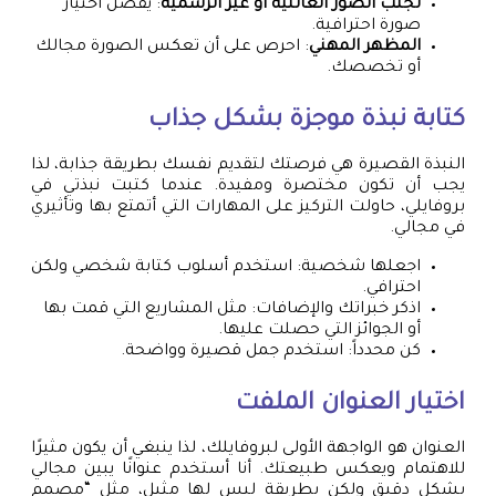
تجنب الصور العائلية أو غير الرسمية
: يفضل اختيار
صورة احترافية.
المظهر المهني
: احرص على أن تعكس الصورة مجالك
أو تخصصك.
كتابة نبذة موجزة بشكل جذاب
النبذة القصيرة هي فرصتك لتقديم نفسك بطريقة جذابة، لذا
يجب أن تكون مختصرة ومفيدة. عندما كتبت نبذتي في
بروفايلي، حاولت التركيز على المهارات التي أتمتع بها وتأثيري
في مجالي.
اجعلها شخصية: استخدم أسلوب كتابة شخصي ولكن
احترافي.
اذكر خبراتك والإضافات: مثل المشاريع التي قمت بها
أو الجوائز التي حصلت عليها.
كن محدداً: استخدم جمل قصيرة وواضحة.
اختيار العنوان الملفت
العنوان هو الواجهة الأولى لبروفايلك، لذا ينبغي أن يكون مثيرًا
للاهتمام ويعكس طبيعتك. أنا أستخدم عنوانًا يبين مجالي
بشكل دقيق ولكن بطريقة ليس لها مثيل، مثل “مصمم