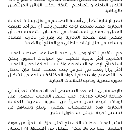
المحل. بينما قد تفضل المحلات الفاخرة استخدام الألواح ذات
الألوان الداكنة والتصاميم الأنيقة لجذب الزبائن المرتبطين
بالرفاهية.
تجدر الإشارة أيضاً إلى أهمية التصميم في نقل رسالة العلامة
التجارية. فعند تصميم لوحة كلادينج، يجب أن يتم أخذ طبيعة
العمل والجمهور المستهدف في الحسبان. التصميم يجب أن
يعكس قيم العلامة التجارية، بما يعزز من تجارب العملاء
ويساعد في خلق ارتباط عاطفي مع المنتج أو الخدمة.
مع التقدم التكنولوجي في هذه الصناعة، أصبحت لوحات
الكلادينج أكثر قابلية للتكيف مع احتياجات السوق. يمكن
استخدام الإضاءة الساطعة وتقنيات الحركة لجعل اللوحات
أكثر إبرازًا ولعب دورٍ أكبر في جذب العملاء. هكذا، فإن الابتكار
في التصميم واستخدام المواد المختلفة يساهم في تشكيل
صورة عصرية وجاذبة للعلامات التجارية.
بالإضافة إلى ذلك، يعد التخصيص أحد الاتجاهات الحديثة في
صناعة لوحات كلادينج، حيث تسعى المحلات للحصول على
لوحات فريدة تعبر حصرياً عن الهوية البصرية للعلامة
التجارية. هذه التخصيصات تعكس الإبداع وتساهم في
تحسين تجربة الزبائن عند دخول المتجر.
تعتبر لوحات محلات الكلادينج تمثل جزءًا لا يتجزأ من هوية
العلامة التجارية، ولا يمكن التقليل من أهميتها. إن الابتكار،