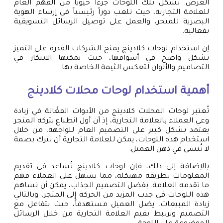
العرض. تشكل تلك اللوحات جزءاً حيوياً من الفهم العام
للعلامة التجارية، حيث تلعب دوراً رئيسياً في إرساء الهوية
البصرية للمتجر، والعمل على توصيل الرسائل التسويقية
بفعالية.
إن استخدام لوحات كلادينج يمنح الشركات القدرة على التميز
بشكل واضح في أسواقها، حيث يمكنها الابتكار في
التصاميم والألوان لتعكس الثيمة الخاصة بها.
أهمية استخدام لوحات محلات كلادينج
تُعتبر لوحات المحلات كلادينج من الأدوات الفعَّالة في زيادة
وعي العملاء بالعلامة التجارية، إذ أن أول انطباع يتركه المتجر
يعتمد بشكل كبير على التصميم العام للواجهة. من خلال
استخدام هذه اللوحات، يمكن للعلامة التجارية أن تترك بصمة
لا تُنسى في ذهن العميل.
بالإضافة إلى ذلك، فإن لوحات كلادينج تُساعد في تقديم
المعلومات بطريقة مهيكلة، مما يسهل على العملاء فهم
ما تقدمه العلامة. بفضل التصميم الجذاب، يمكن أن تساهم
هذه اللوحات في جذب المزيد من الحركة إلى المتجر، وبالتالي
زيادة المبيعات. يضل العميل مستهدفاً، حيث يتفاعل مع
التصميم ويرتبط بقيم العلامة التجارية من خلال الرسائل