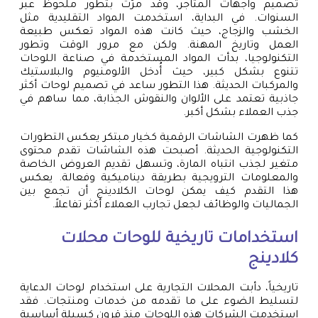
تصميم واجهات المتاجر، وقد مرّت بتطور ملحوظ عبر
السنوات. في البداية، استخدمت المواد التقليدية مثل
الخشب والزجاج، حيث كانت هذه المواد تعكس طبيعة
العمل وتاريخ المهنة. ولكن مع مرور الوقت وتطور
التكنولوجيا، بدأت المواد المستخدمة في صناعة اللوحات
تتنوع بشكل كبير، حيث أُدخل الألومنيوم والبلاستيك
والمركبات الحديثة. هذا التطور ساعد في تصميم لوحات أكثر
جاذبية تعتمد على الألوان والنقوش الجذابة، مما ساهم في
جذب العملاء بشكل أكبر.
كما ظهرت الشاشات الرقمية كخيار مبتكر يعكس التطورات
التكنولوجية الحديثة. أصبحت هذه الشاشات تقدم محتوى
متغير لجذب انتباه المارة، وتسهل تقديم العروض الخاصة
والمعلومات الترويجية بطريقة ديناميكية وفعالة. يعكس
هذا التقدم كيف يمكن لوحات الكلادينج أن تجمع بين
الجماليات والوظائف لجعل تجارب العملاء أكثر تفاعلاً.
استخدامات تاريخية للوحات محلات
كلادينج
تاريخياً، دأبت المحلات التجارية على استخدام لوحات الدعاية
لتسليط الضوء على ما تقدمه من خدمات ومنتجات. فقد
استخدمت الشركات هذه اللوحات منذ قرون كسيلة أساسية