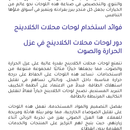
والتنوع، والتخصيص في صناعة هذه اللوحات نحو عالم من
الخيارات يجعل كل متجر يبرز بفرادته ويتميز في أسواق ملؤها
التنافس.
فوائد استخدام لوحات محلات الكلادينج
دور لوحات محلات الكلادينج في عزل
الحرارة والصوت
تتمتع لوحات محلات الكلادينج بقدرة عالية على عزل الحرارة
والصوت، مما يجعلها خيارًا مثاليًا لمجموعة متنوعة من
الاستخدامات. تساعد هذه اللوحات على الحفاظ على درجة
حرارة مناسبة داخل المحل، وبالتالي تساهم في تقليل
استهلاك الطاقة. فبدلاً من الاعتماد على أنظمة التكييف
التبريد المستديم، تصبح لوحات الكلادينج خياراً فعالاً لتقليل
التكاليف المرتبطة بالطاقة.
بفضل التصميم والمواد المستخدمة، تعمل هذه اللوحات
على تقليل الضوضاء الخارجية، مما يوفر بيئة هادئة ومريحة
للعملاء. هذا العزل الصوتي يعزز من تجربة الزبائن أثناء
زيارتهم، حيث يتيح لهم التركيز على المنتجات والخدمات
المقدمة بدون انقطاع.