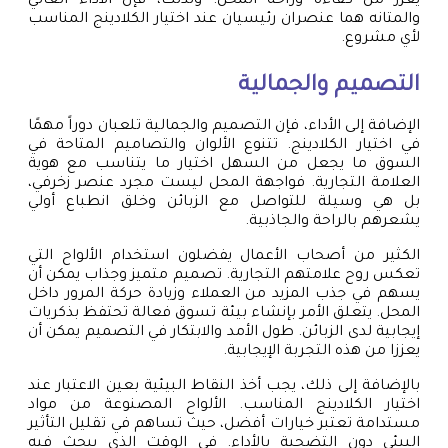
يعزز من كفاءة وراحة المحل. ولذلك، فإن الأداء العالي
والمتانه هما عنصران رئيسيان عند اختيار الكلادينج المناسب
لأي مشروع.
التصميم والجمالية
الإضافة إلى الأداء، فإن التصميم والجمالية تلعبان دوراً مهمًا
في اختيار الكلادينج. تتنوع الألوان والتصاميم المتاحة في
السوق ما يجعل من السهل اختيار ما يتناسب مع هوية
العلامة التجارية. فواجهة المحل ليست مجرد عنصر زخرفي،
بل هي وسيلة للتواصل مع الزبائن وخلق انطباع أولي
يشعرهم بالراحة والجاذبية.
الكثير من أصحاب الأعمال يفضلون استخدام الألواح التي
تعكس روح علامتهم التجارية. تصميم متميز وجذاب يمكن أن
يسهم في جذب المزيد من العملاء وزيادة حركة المرور داخل
المحل. يتعلق الأمر بإنشاء بيئة تسوق فعالة تحتفظ بذكريات
إيجابية لدى الزبائن. طول الأمد والابتكار في التصميم يمكن أن
يعززا من هذه التجربة الإيجابية.
بالإضافة إلى ذلك، يجب أخذ النقاط البيئية بعين الاعتبار عند
اختيار الكلادينج المناسب. الألواح المصنوعة من مواد
مستدامة تعتبر خيارات أفضل، حيث تساهم في تقليل التأثير
البيئي دون التضحية بالأداء. في الوقت الذي يبحث فيه