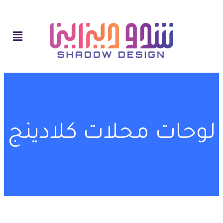
لوحات محلات كلادينج