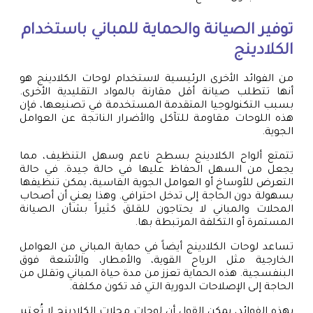
توفير الصيانة والحماية للمباني باستخدام
الكلادينج
من الفوائد الأخرى الرئيسية لاستخدام لوحات الكلادينج هو
أنها تتطلب صيانة أقل مقارنة بالمواد التقليدية الأخرى.
بسبب التكنولوجيا المتقدمة المستخدمة في تصنيعها، فإن
هذه اللوحات مقاومة للتآكل والأضرار الناتجة عن العوامل
الجوية.
تتمتع ألواح الكلادينج بسطح ناعم وسهل التنظيف، مما
يجعل من السهل الحفاظ عليها في حالة جيدة. في حالة
التعرض للأوساخ أو العوامل الجوية القاسية، يمكن تنظيفها
بسهولة دون الحاجة إلى تدخل احترافي. وهذا يعني أن أصحاب
المحلات والمباني لا يحتاجون للقلق كثيراً بشأن الصيانة
المستمرة أو التكلفة المرتبطة بها.
تساعد لوحات الكلادينج أيضاً في حماية المباني من العوامل
الخارجية مثل الرياح القوية، والأمطار، والأشعة فوق
البنفسجية. هذه الحماية تعزز من مدة حياة المباني وتقلل من
الحاجة إلى الإصلاحات الدورية التي قد تكون مكلفة.
بهذه الفوائد، يمكن القول أن لوحات محلات الكلادينج لا تُعتبر