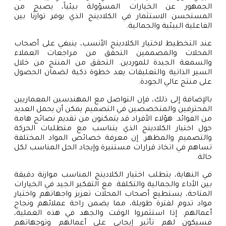
الجمهور عن الخيارات المسؤولة بيئياً، يصبح من
المستحسن الاستثمار في الكلادينج الذي يوفر توازنًا بين
الفاعلية البيئية والجمالية.
عند التخطيط لاختيار الكلادينج الأنسب، ينبغي على أصحاب
المحلات والمصممين التحقق من مراجعات العملاء
والسمعة الجيدة للموردين. التحقق من المنتج من خلال
السير الذاتية والتعليقات يعد خطوة ذكية لضمان الحصول
على منتج عالي الجودة.
بالإضافة إلى ذلك، فإن التواصل مع المهندسين المعماريين
المحترفين والمتخصصين في التصميم يمكن أن يحمل العديد
من الفوائد. هؤلاء الأفراد قد يتمكنون من تقديم نصائح هامة
حول اختيار الكلادينج الذي يتناسب مع متطلبات الحركة
والتصميم والمظهر. إن معرفة خصائص المواد المختلفة
تساهم في اتخاذ قرارات مستنيرة وإيجاد الحل المناسب لكل
حالة.
في النهاية، يتطلب اختيار الكلادينج المناسب موازنة دقيقة
بين الأداء والجمالية والتكلفة. مع التفكير الجيد في الخيارات
المتاحة، يستطيع أصحاب المحلات تعزيز واجهاتهم واختيار
مواد تدوم لفترة طويلة، مما يضمن راحة عملائهم ونجاح
أعمالهم. إذا استثمروا الوقت والجهد في هذه العملية،
فسيكون لهم تأثير إيجابي على أعمالهم وتوجهاتهم