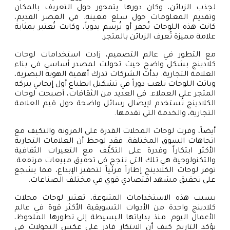
لجذب الزبائن، وكان دورها يتمحور حول التعريف بالمكان
وتقديم المعلومات حول سلع معينة. في العصر القديم،
كانت هذه اللوحات تُحفر أو تُرسم يدوياً، وكانت تُعتبر بمثابة
علامة مميزة تُعرف الزبائن بالمتجر.
مع التطور في عالم التصميم، زادت استخدامات لوحات
كلادينج بشكل واضح حيث تحولت لمصدر أساسي في بناء
العلامة التجارية. بدأت الشركات تدرك أهمية الهوية البصرية،
وباتت اللوحات تلعب دوراً في تشكيل انطباع أول إيجابي يتركه
المتجر على العملاء. في العديد من الثقافات، أصبحت لوحات
الكلادينج تُستخدم لإيصال رسائل واضحة حول قيم العلامة
التجارية، والخدمة التي تقدمها.
أيضاً، وفرت لوحات المحلات القدرة على المرونة والتكيف مع
اتجاهات السوق المختلفة. فقد لوحظ أن العلامات التجارية
الأكثر ابتكاراً وقدرة على التكيُّف مع التغيرات الثقافية
والتكنولوجية هي تلك التي تنجح في تحقيق مبيعات مرتفعة.
توفر لوحات الكلادينج إطاراً مرئياً لتحفيز الإبداع، مما يشجع
على تحقيق مشهد اقتصادي قوي في مختلف الصناعات.
بسبب هذه الاستخدامات المتنوعة، تعتبر لوحات محلات
كلادينج واحدة من الأدوات التسويقية الأكثر قوة في عالم
الأعمال اليوم. منذ بداياتها البسيطة إلى تطورها الملحوظ،
يؤكد التاريخ كيف أن الابتكار قادر على عكس التحولات في