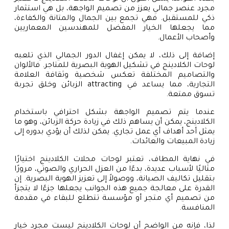
مجرد عنصر جمالي يعزز من تصميم الواجهة، بل هي استثمار
ذكي للمستقبل. فهي تجمع بين الجمال والمتانة والكفاءة،
مما يجعلها الخيار المفضل للمهندسين المعماريين
وأصحاب الأعمال.
إضافة إلى ذلك، لا يمكن إغفال الدور الجمالي الذي تلعبه
لوحات الكلادينج في تشكيل الهوية البصرية للمتاجر. فالألوان
والتصاميم المختلفة تعكس شخصية وثقافة العلامة
التجارية، مما يساعد في attracting الزبائن وخلق تجربة
تسوق ممتعة.
عندما يتم تصميم الواجهة بشكل احترافي باستخدام
الكلادينج، يمكن أن يساهم ذلك في زيادة حركة الزبائن، وهو ما
يمثل أحد أهداف أي عمل تجاري. يمكن لذلك أن يؤدي بدوره إلى
زيادة المبيعات والعائدات.
في نهاية المطاف، تعتبر لوحات محلات الكلادينج اختيارًا
مثاليًا لأسباب عديدة، بدءًا من العزل الحراري والصوتي، مرورًا
بتقليل تكاليف الصيانة، ووصولاً إلى تعزيز الهوية البصرية. إن
القدرة على معالجة جميع هذه الجوانب يجعلها جزءًا لا يتجزأ
من تصميم أي متجر أو مؤسسة تتطلع للبقاء في مقدمة
المنافسة.
لذا، فإنه من الواضح أن لوحات الكلادينج ليست مجرد خيار