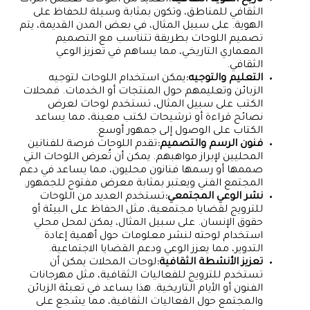
تاريخ الهوية الثقافية:
العديد من اللوحات تعكس التراث
الثقافي للمناطق، وتكون بمثابة وسيلة للحفاظ على
الهوية. على سبيل المثال، في بعض المدن القديمة، يتم
تصميم اللوحات بطريقة تتناسب مع التصميم
المعماري التاريخي، مما يساهم في تعزيز الوعي
الثقافي.
التعليم والتوجيه:
يمكن استخدام اللوحات لتوجيه
الزبائن وتعليمهم حول المنتجات أو الخدمات. فمحلات
الكتب على سبيل المثال، تستخدم لوحات لعرض
نصائح قراءة أو ترشيحات لكتب معينة، مما يساعد
الكتاب على الوصول إلى جمهور أوسع.
فنون الرسم والتصميم:
تقدم اللوحات فرصة للفنانين
المحليين لإبراز مواهبهم. يمكن أن تُعرض اللوحات التي
صممها أو رسمها فنانون محليون، مما يساعد في دعم
المجتمع الفني ويعتبر بمثابة معرض مفتوح للجمهور.
نشر الوعي المجتمعي:
تستخدم العديد من اللوحات
للترويج لقضايا مجتمعية، مثل الحفاظ على البيئة أو
حقوق الإنسان. على سبيل المثال، يمكن لمحل محلي
استخدام لوحته لنشر معلومات حول أهمية إعادة
التدوير، مما يعزز الوعي ودعم القضايا الاجتماعية.
تعزيز الأنشطة الثقافية:
لوحات المحلات يمكن أن
تستخدم للترويج للفعاليات الثقافية، مثل مهرجانات
الفنون أو الأيام التاريخية. هذا يساعد في تعبئة الزبائن
والمجتمع حول الفعاليات الثقافية، مما يشجع على