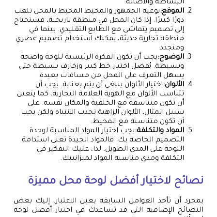
البساطة والأصالة.
الموقع:
نوعية الجمهور والمحيط المحيط بالمحل تلعب
دورًا كبيرًا. إذا كان المحل في منطقة تاريخية، فستحتاج
إلى تصميم يتماشى مع الطابع التقليدي. بينما في
منطقة تجارية حديثة، يمكنك استخدام تصميم عصري
ومتجدد.
الوضوح:
يجب أن تكون الفكرة الرئيسية للوحة واضحة
وبسيطة. يُفضل اختيار خط كبير وزخارف بسيطة حتى
يسهل التعرف على المحل من مسافات بعيدة.
الألوان:
اختيار الألوان ينبغي أن يتم بعناية. يجب أن
تتناسب الألوان مع الهوية العلامة التجارية، كما يتعين
أن تكون متناسقة مع الخلفية والمكان نفسه. على
سبيل المثال، الألوان الزاهية تجذب الانتباه ولكن يجب
أن تكون متناسبة مع المحيط.
المواد والتكلفة:
يجب اختيار المواد المناسبة لوحدة
التصميم الخاصة بك. فالمواد الجيدة تعني استدامة
اللوحة على المدى الطويل. لذا، عليك التفكير في
التكلفة ومدى مناسبة المواد لميزانيتك.
نصائح لاختيار أفضل لوحة محل مميزة
بمجرد أن تأخذ العوامل السابقة بعين الاعتبار، إليك بعض
النصائح الإضافية التي قد تساعدك في اختيار أفضل لوحة