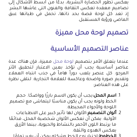
يعكس تطور الحضارة البشرية، بدءًا من أبسط الأشكال إلى
تصاميم معقدة تعكس الثقافة والفنون التي عاشها البشر.
إذ تعد كل لوحة قصة بحد ذاتها، تحمل في طياتها عبق
الماضي ورؤية المستقبل.
تصميم
لوحة محل
مميزة
عناصر التصميم الأساسية
عندما يتعلق الأمر بتصميم
لوحة محل
مميزة، فإن هناك عدة
عناصر أساسية يجب أن تؤخذ بعين الاعتبار لتحقيق الأثر
المرجو. كل عنصر يلعب دوراً هاماً في جذب انتباه العملاء
وتقديم صورة واضحة وعاكسة للعلامة التجارية. لنلقي نظرة
على هذه العناصر:
اسم المحل:
يجب أن يكون الاسم بارزًا وواضحًا. حجم
الخط ولونه يجب أن يكون مناسبًا ليتماشى مع تصميم
اللوحة والأجواء المحيطة.
ألوان التصميم:
الألوان لها تأثير كبير على الانطباعات
الأولية. يمكن أن تعكس الألوان شخصية المحل، فدائمًا
ما يرتبط اللون الأحمر بالنشاط والحيوية، بينما الأزرق
يعكس الهدوء والثقة.
الخطوط:
اختيار نوع الخط وشكله يمكن أن يغير تمامًا