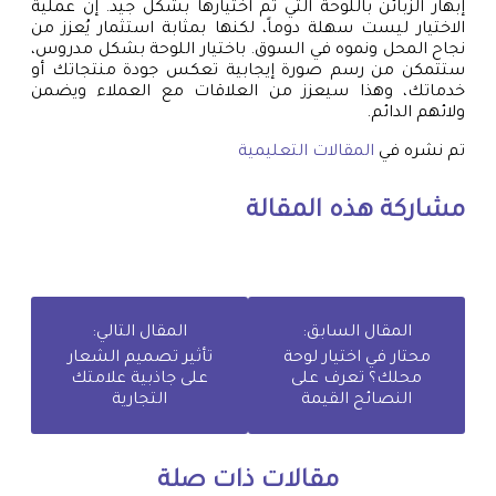
إبهار الزبائن باللوحة التي تم اختيارها بشكل جيد. إن عملية
الاختيار ليست سهلة دوماً، لكنها بمثابة استثمار يُعزز من
نجاح المحل ونموه في السوق. باختيار اللوحة بشكل مدروس،
ستتمكن من رسم صورة إيجابية تعكس جودة منتجاتك أو
خدماتك، وهذا سيعزز من العلاقات مع العملاء ويضمن
ولائهم الدائم.
تم نشره في
المقالات التعليمية
مشاركة هذه المقالة
المقال السابق:
المقال التالي:
محتار في اختيار لوحة
تأثير تصميم الشعار
محلك؟ تعرف على
على جاذبية علامتك
النصائح القيمة
التجارية
مقالات ذات صلة