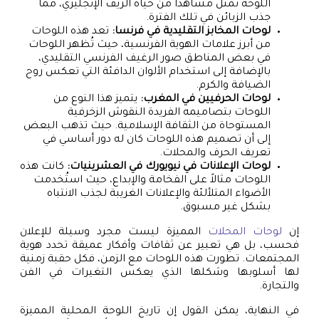
اللوحة تمثل مشاهدًا من حياة الريف الإنجليزي، مما
جذب الزبائن في تلك الفترة.
لوحات المخابز التقليدية في فرنسا:
تعد هذه اللوحات
من أبرز علامات الهوية الفرنسية، حيث تُظهر اللوحات
في بعض المناطق صور الرغيف الفرنسي التقليدي،
بالإضافة إلى استخدام الألوان الدافئة التي تعكس روح
الضيافة والكرم.
لوحات الحرفيين في المغرب:
يتميز هذا النوع من
اللوحات بتصاميمه الفريدة النقوش الزخرفية
المستوحاة من الثقافة الإسلامية. حيث تذهب البعض
إلى أن تصميم هذه اللوحات كان له دور أساسي في
تعريف الحرف والمحلات.
لوحات الإعلانات في نيويورك في العشرينيات:
كانت هذه
اللوحات مثالاً على الفخامة والإبداع، حيث استُخدمت
الأضواء المتلألئة والإعلانات الغريبة لجذب الانتباه
بشكل غير مسبوق.
إن
لوحات المحلات
المميزة ليست مجرد وسيلة للإعلان
فحسب، بل هي تعبير عن ثقافات وأفكار عميقة تحدد هوية
المجتمعات. تطورت هذه اللوحات مع الزمن، فكل حقبة زمنية
لها أسلوبها وشكلها الذي يعكس التغيرات في الفن
والتجارة.
في النهاية، يمكن القول إن تاريخ اللوحة المحلية المميزة