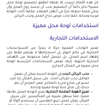
كل هذه الأفكار ليست إلا نقطة انطلاق لتصميم لوحة محل
مميزة! تذكر دائماً أن التصميم يجب أن يجسد روح المحل وأن
يحكي قصة تجعله بارزًا في أذهان العملاء. فكلما كانت اللوحة
فريدة وجذابة، كلما زادت فرص نجاح المحل وجذب الزبائن.
استخدامات لوحة محل مميزة
الاستخدامات التجارية
تعتبر اللوحات المميزة جزءًا لا يتجزأ من الاستراتيجيات
التجارية في عالم اليوم. إن استخدامها لا يقتصر فقط على
إظهار اسم المحل، بل تشمل أيضًا مجموعة من الأهداف
التجارية الحيوية. إليك بعض الاستخدامات الرئيسية للوحة
محل مميزة في المجال التجاري:
جذب الزبائن الجدد:
إن اللوحة الجيدة يمكن أن تعمل
كعامل جذب للزبائن الجدد. على سبيل المثال، إذا كنت
تسير في شارع مليء بالمتاجر، فمن المرجح أن يتم
جذبك إلى محل لديه لوحة مميزة وجذابة.
تعزيز الهوية العلامة التجارية:
تمنح اللوحة المحل طابعًا
مميزًا، مما يسهل تمييزه عن المنافسين. على سبيل
المثال، يمكن لمحل لبيع الملابس أن يستخدم ألوانًا أو