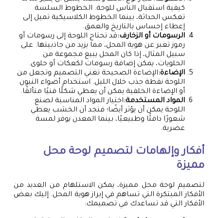
كيفية استقبال الناس للوحة. الخطوط السلسة
تعكس الحداثة، بينما الخطوط الكلاسيكية تميل إلى
إعطاء إحساس بالتاريخ والعمق.
الرسومات أو الزخارف:
قد تحتاج اللوحة إلى رسومات أو
رموز تعبر عن هوية المحل، مما يزيد من جاذبيتها. على
سبيل المثال، إذا كان المحل يبيع مجموعة من
الحلويات، يمكن إضافة رسومات لكعكات أو حلوى.
الإضاءة:
الإضاءة الصحيحة تغني التصميم وتجعل من
اللوحة نقطة جذب خلال الليل. استخدام أضواء النيون
أو الإضاءة الخلفية يمكن أن يعطي شكلًا فنيًا متألقًا.
المواد المستخدمة:
اختيار المواد المناسبة لصنع
اللوحة يمكن أن يؤثر أيضًا؛ فنجد أن الخشب يعطي
شعورًا دافئًا وطبيعيًا، بينما المعدن يوفر لمسة
عصرية.
أفكار وإلهامات لتصميم لوحة محل
مميزة
لتصميم لوحة محل مميزة، يمكن الاستلهام من العديد من
الأفكار المبتكرة التي تساهم في إبراز هوية المحل. إليك بعض
الأفكار التي قد تساعدك في تصميمك: