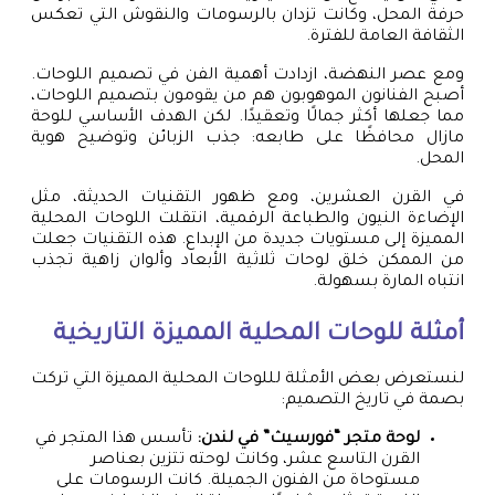
حرفة المحل، وكانت تزدان بالرسومات والنقوش التي تعكس
الثقافة العامة للفترة.
ومع عصر النهضة، ازدادت أهمية الفن في تصميم اللوحات.
أصبح الفنانون الموهوبون هم من يقومون بتصميم اللوحات،
مما جعلها أكثر جمالًا وتعقيدًا. لكن الهدف الأساسي للوحة
مازال محافظًا على طابعه: جذب الزبائن وتوضيح هوية
المحل.
في القرن العشرين، ومع ظهور التقنيات الحديثة، مثل
الإضاءة النيون والطباعة الرقمية، انتقلت اللوحات المحلية
المميزة إلى مستويات جديدة من الإبداع. هذه التقنيات جعلت
من الممكن خلق لوحات ثلاثية الأبعاد وألوان زاهية تجذب
انتباه المارة بسهولة.
أمثلة للوحات المحلية المميزة التاريخية
لنستعرض بعض الأمثلة لللوحات المحلية المميزة التي تركت
بصمة في تاريخ التصميم:
لوحة متجر “فورسيث” في لندن:
تأسس هذا المتجر في
القرن التاسع عشر، وكانت لوحته تتزين بعناصر
مستوحاة من الفنون الجميلة. كانت الرسومات على