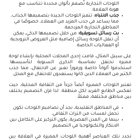
اللوحات التجارية تُصمم بألوان محددة تتناسب مع
هوية العلامة.
جذب الانتباه:
تتميز اللوحات الجيدة بتصميمها الجذاب،
مما يساعد في جذب المزيد من العملاء، خصوصًا في
المناطق التجارية المزدحمة.
بث رسائل تسويقية:
من خلال تصميمها الذكي، يمكن
أن تنقل اللوحة رسائل إضافية مثل العروض الترويجية
أو الفعاليات الخاصة.
على سبيل المثال، قامت إحدى المحلات المحلية بإنشاء لوحة
مميزة تحتفل بمناسبة الذكرى السنوية لتأسيسها.
استخدموا ألواناً خاصة ورموزاً تعبر عن الاحتفال، مما جذب
الكثير من العملاء الذين كانوا يستعدون للاحتفال مع المحل.
تعتبر اللوحات المميزة أيضاً جزءاً من الثقافة المحلية، حيث
تعكس الطابع الفريد لكل منطقة. لذا فإن التصميم يختلف
بين مناطق مختلفة، فمثلاً:
في المناطق التقليدية، نجد أن تصاميم اللوحات تكون
تحمل لمسات من التراث الثقافي.
بينما في المدن العصرية، يكون التركيز على التكامل بين
الابتكار والتكنولوجيا في التصميم.
تحدد تلك العناصر أهمية اللوحات المميزة في العلاقة بين