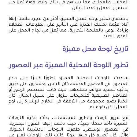
المحلات والعملاء، مما يساهم في بناء روابط قوية تعزز من
استمرار العمل وتعدد الزبائن.
باختصار، تعتبر لوحة المحل المميزة أكثر من مجرد علامة. إنها
أداة قيّمة تمتلك القدرة على التأثير على انطباعات العملاء
وزيادة الوعي بالعلامة التجارية، مما يُعزز من نجاح المحل على
المدى البعيد.
تاريخ
لوحة محل
مميزة
تطور اللوحة المحلية المميزة عبر العصور
شهدت اللوحات المحلية المميزة تطورًا كبيرًا على مدار
العصور. في العصور القديمة، كان الناس يعتمدون على طرق
بدائية لتحديد مواقع محلاتهم، حيث كانت تستخدم الرموز أو
العناصر الطبيعية كتلميحات للزوار. على سبيل المثال، كان
الخباز يضع مجموعة من الأرغفة في الخارج للإشارة إلى نوع
العمل الذي يقوم به.
مع مرور الوقت وتطور المجتمعات، بدأت فكرة اللوحات
المميزة تأخذ شكلًا جديدًا، حيث دخلت إليها الفنون البصرية.
في العصور الوسطى، ظهرت اللوحات الخشبية الملونة،
والتي كان يُصنع كل منها يدويًا. كانت تلك اللوحات تعبر عن