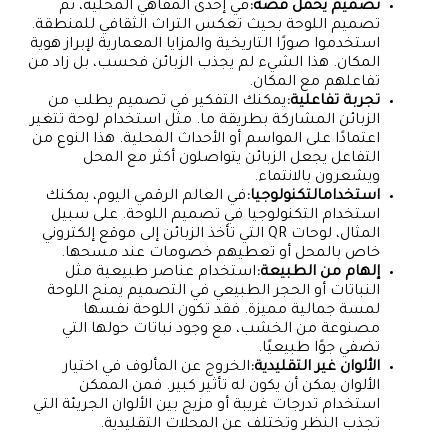
تصميم يحمل قصة:
في إحدى المقاهي المحلية، تم
تصميم اللوحة بحيث تعكس التراث الثقافي للمنطقة.
استخدموا صورًا التاريخية والمزايا المعمارية لإبراز هوية
المكان. هذا الشيء لم يجذب الزبائن فحسب، بل زاد من
تفاعلهم مع المكان.
تجربة تفاعلية:
يمكنك التفكير في تصميم يطلب من
الزبائن المشاركة بطريقة ما. مثل استخدام لوحة تتغير
اعتمادًا على المواسم أو الأحداث المحلية. هذا النوع من
التفاعل يجعل الزبائن يتواصلون أكثر مع المحل
ويشعرون بالانتماء.
استخدامالتكنولوجيا:
في العالم الرقمي اليوم، يمكنك
استخدام التكنولوجيا في تصميم اللوحة. على سبيل
المثال، لوحات QR التي تأخذ الزبائن إلى موقع إلكتروني
خاص بالمحل أو تعطيهم خصومات عند مسحها.
إلهام من الطبيعة:
استخدام عناصر طبيعية مثل
النباتات أو الحجر الطبيعي في التصميم يمنح اللوحة
لمسة جمالية مميزة. فقد تكون اللوحة نفسها
مصنوعة من الخشب، مع وجود نباتات حولها التي
تضفي جوًا طبيعيًا.
الألوان غير التقليدية:
الخروج عن المألوف في اختيار
الألوان يمكن أن يكون له تأثير كبير. فمن الممكن
استخدام تدرجات غريبة أو مزيج بين الألوان الجريئة التي
تجذب النظر وتختلف عن المحلات التقليدية.