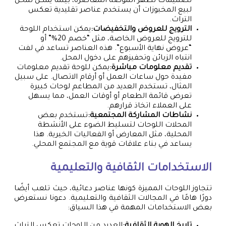
تصميمات تظهر الموضة المعاصرة، بينما يمكن لمحل
لبيع المخبوزات أن يستخدم عناصر تقليدية تعكس
التراث.
الترويج للعروض والتخفيضات:
يمكن استخدام اللوحة
للترويج للعروض الخاصة، مثل “خصم 20%” أو
“عروض نهاية الأسبوع”. هذه العناصر تساعد في لفت
انتباه الزبائن وتحفيزهم على دخول المحل.
تقديم معلومات مباشرة:
يمكن للوحة تقديم معلومات
مفيدة حول ساعات العمل أو أرقام الاتصال. على سبيل
المثال، تستخدم العديد من المطاعم لوحات كبيرة
تعرض قائمة الطعام أو أوقات العمل، مما يسهل
على العملاء اتخاذ قرارهم.
نشاطات المشاركة المجتمعية:
تستخدم بعض
المحلات اللوحات لتسليط الضوء على الأنشطة
المحلية، مثل المعارض أو الفعاليات الخيرية. هذا
يساعد في بناء علاقات قوية مع المجتمع المحلي.
الاستخدامات الثقافية والتعليمية
تتجاوز اللوحات المميزة كونها عناصر دعائية، حيث تلعب أيضًا
دورًا هامًا في المجالات الثقافية والتعليمية. دعونا نستعرض
بعض الاستخدامات المهمة في هذا السياق: