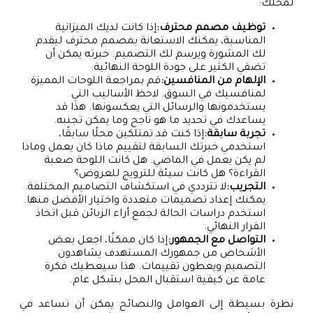
لمحلّك:
توظيف مصمم محترف:
إذا كانت لديك الميزانية
المناسبة، يمكنك الاستعانة بمصمم محترف ليقدم
لك المشورة ويرسم لك التصميم. خبرته يمكن أن
تضفي الكثير على جودة اللوحة النهائية.
الإلهام من المنافسين:
قم بمراجعة اللوحات المميزة
لمنافسيك في السوق. لاحظ الأساليب التي
يستخدمونها والرسائل التي يعكسونها. هذا قد
يساعدك في تحديد ما هو ناجح وما يمكن تجنبه.
تجربة سابقة:
إذا كنت قد تمتلكين محلًا سابقًا،
استخدمي خبرتك السابقة لتقييم ماذا كان يعمل وماذا
لم يكن يعمل في الماضي. هل كانت اللوحة صعبة
القراءة؟ هل كانت سيئة للترويج للعروض؟
التجريب:
لا تترددي في استكشاف التصاميم المختلفة.
يمكنك إعداد تصميمات متعددة واختيار الأفضل منها.
استخدم دراسات الحالة لجمع أراء الزبائن قبل اتخاذ
القرار النهائي.
التواصل مع الجمهور:
إذا كان ممكنًا، اجعل بعض
الأشخاص من جمهورك المستهدف يشاهدون
التصميم ويعطون تقييمات. هذا سيعطيك فكرة
عامة عن كيفية استقبال المحل بشكل عام.
نظرة بسيطة إلى العوامل والنصائح يمكن أن تساعد في