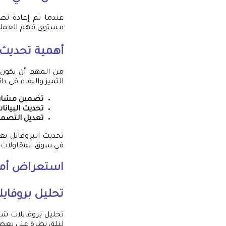
عندما تم إعادة تص
مستوى فهم العملاء 
أهمية تحديث ا
من المهم أن يكون 
التميز والبقاء في دا
تضمين مشاري
تحديث البيانات
تعديل التصميم
تحديث البروفايل ي
في سوق المقاولات.
استعراض أمثل
تحليل بروفاي
تحليل بروفايلات شر
لنلقِ نظرة على بعض