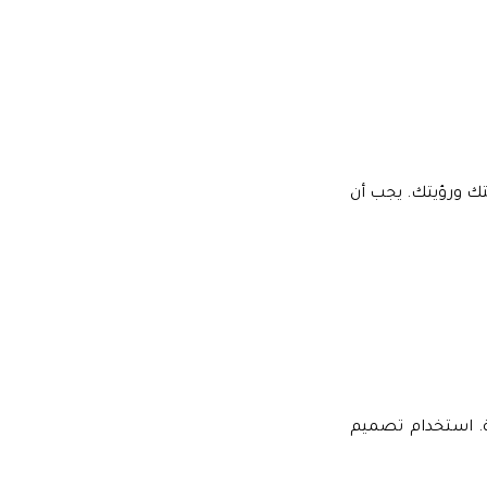
ك ورؤيتك. يجب أن
كة. استخدام تصميم