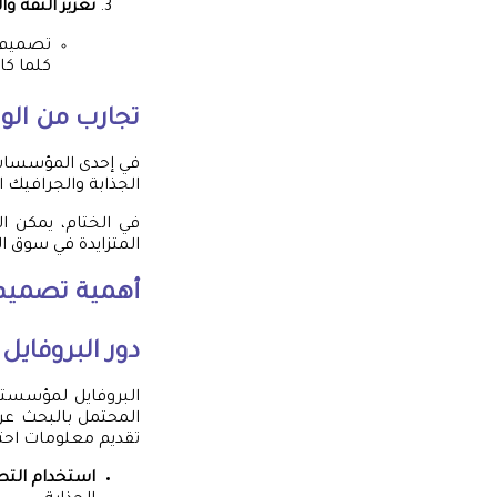
تعزيز الثقة و
تصميم ا
كلما كا
تجارب من الوا
الجذابة والجرافيك ا
في الختام، يمكن ا
المتزايدة في سوق ال
أهمية تصميم
دور البروفايل
البروفايل لمؤسستك
المحتمل بالبحث عن 
تقديم معلومات احتر
استخدام التص