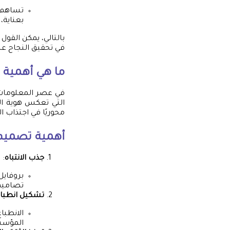
تساهم ا
بعناية،
بالتالي، يمكن القو
في تحقيق النجاح عل
ما هي أهمية
في عصر المعلومات 
التي تعكس هوية ال
محوريًا في اجتذاب ال
أهمية تصميم 
جذب الانتباه
:
بروفايل
تصاميم
تشكيل انطباع 
الانطبا
المؤسس