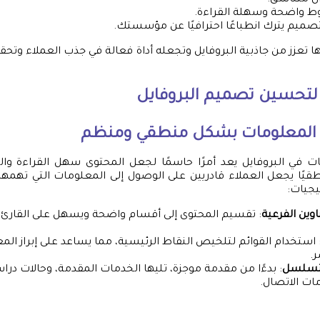
ان متناسق.
 واضحة وسهلة القراءة.
تصميم يترك انطباعًا احترافيًا عن مؤسستك.
 تعزز من جاذبية البروفايل وتجعله أداة فعالة في جذب العملاء وتحق
لتحسين تصميم البروفايل
 المعلومات بشكل منطقي ومنظم
ت في البروفايل يعد أمرًا حاسمًا لجعل المحتوى سهل القراءة وال
طقيًا يجعل العملاء قادريين على الوصول إلى المعلومات التي تهم
يجيات:
وين الفرعية
: تقسيم المحتوى إلى أقسام واضحة ويسهل على القارئ ا
 استخدام القوائم لتلخيص النقاط الرئيسية، مما يساعد على إبراز ال
.
التسلسل
: بدءًا من مقدمة موجزة، تليها الخدمات المقدمة، وحالات دراس
مات الاتصال.