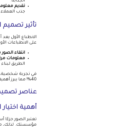
الجذابة.
تقديم معلوم
جذب العملاء.
تأثير تصميم ا
الانطباع الأول يعد 
على الانطباعات الأو
انتقاء الصور ب
معلومات مرتب
الطريق لبناء ا
في تجربة شخصية، و
40%! مما يبرز أهمية تصميم البروفايل في التأثير على أول انطباع للعملاء.
عناصر تصميم 
أهمية اختيار ا
تعتبر الصور جزءًا أ
مؤسستك. لذلك، من ا