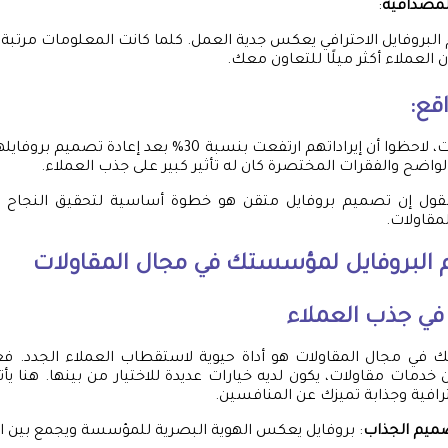
المصداقية
:
لبروفايل الاحترافي يعكس جدية العمل. كلما كانت المعلومات مرتب
ن العملاء أكثر ميلًا للتعاون معك.
قع:
في إحدى المؤسسات، لاحظوا أن إيراداتهم ارتفعت بنسبة 30% بعد
لواضح والفقرات المختصرة كان له تأثير كبير على جذب العملاء.
لقول إن تصميم بروفايل متقن هو خطوة أساسية لتحقيق النجاح 
مقاولات.
 البروفايل لمؤسستك في مجال المقاولات
 في جذب العملاء
 في مجال المقاولات هو أداة حيوية لاستقطاب العملاء الجدد. فع
خدمات مقاولات، يكون لديه خيارات عديدة للاختيار من بينها. هنا يأت
افية وجذابة تميزك عن المنافسين.
ميم الجذاب
: بروفايل يعكس الهوية البصرية للمؤسسة ويجمع بين ال