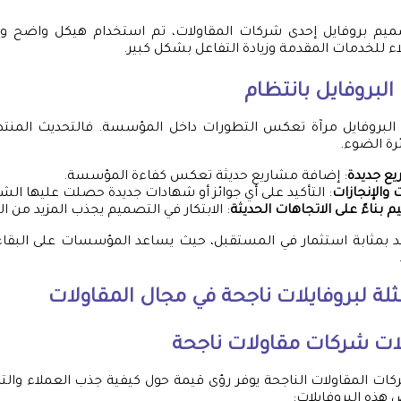
ميم بروفايل إحدى شركات المقاولات، تم استخدام هيكل واضح و
للخدمات المقدمة وزيادة التفاعل بشكل كبير.
لبروفايل بانتظام
البروفايل مرآة تعكس التطورات داخل المؤسسة. فالتحديث المنتظ
ئرة الضوء.
ع جديدة
: إضافة مشاريع حديثة تعكس كفاءة المؤسسة.
 والإنجازات
: التأكيد على أي جوائز أو شهادات جديدة حصلت عليها الش
 بناءً على الاتجاهات الحديثة
: الابتكار في التصميم يجذب المزيد من ال
عد بمثابة استثمار في المستقبل، حيث يساعد المؤسسات على البقاء
ة لبروفايلات ناجحة في مجال المقاولات
لات شركات مقاولات ناجحة
كات المقاولات الناجحة يوفر رؤى قيمة حول كيفية جذب العملاء والت
 هذه البروفايلات: