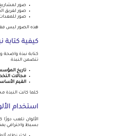
صور لمشاريع 
صور لفريق العم
صور للمعدات 
هذه الصور ليس فقط ج
كيفية كتابة 
كتابة نبذة واضحة 
تتضمن النبذة:
تاريخ المؤس
مجالات الت
القيم الأساس
كلما كانت النبذة م
استخدام الأل
الألوان تلعب دورًا
بسيط واحترافي يمكن