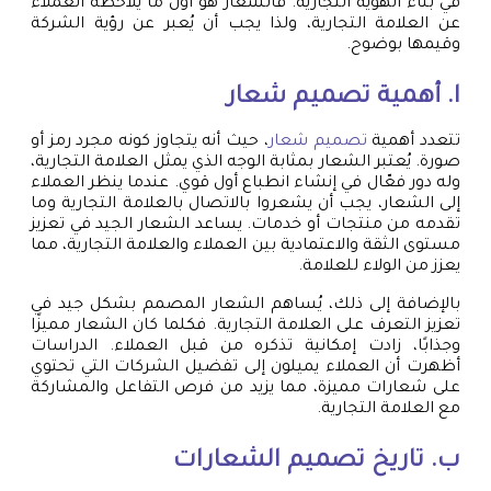
في بناء الهوية التجارية. فالشعار هو أول ما يلاحظه العملاء
عن العلامة التجارية، ولذا يجب أن يُعبر عن رؤية الشركة
وقيمها بوضوح.
ا. أهمية
تصميم شعار
تتعدد أهمية
تصميم شعار
، حيث أنه يتجاوز كونه مجرد رمز أو
صورة. يُعتبر الشعار بمثابة الوجه الذي يمثل العلامة التجارية،
وله دور فعّال في إنشاء انطباع أول قوي. عندما ينظر العملاء
إلى الشعار، يجب أن يشعروا بالاتصال بالعلامة التجارية وما
تقدمه من منتجات أو خدمات. يساعد الشعار الجيد في تعزيز
مستوى الثقة والاعتمادية بين العملاء والعلامة التجارية، مما
يعزز من الولاء للعلامة.
بالإضافة إلى ذلك، يُساهم الشعار المصمم بشكل جيد في
تعزيز التعرف على العلامة التجارية. فكلما كان الشعار مميزًا
وجذابًا، زادت إمكانية تذكره من قبل العملاء. الدراسات
أظهرت أن العملاء يميلون إلى تفضيل الشركات التي تحتوي
على شعارات مميزة، مما يزيد من فرص التفاعل والمشاركة
مع العلامة التجارية.
ب. تاريخ
تصميم الشعارات