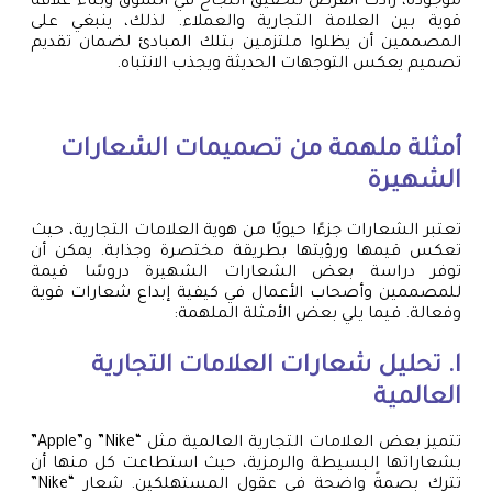
موجودة، زادت الفرص لتحقيق النجاح في السوق وبناء علاقة
قوية بين العلامة التجارية والعملاء. لذلك، ينبغي على
المصممين أن يظلوا ملتزمين بتلك المبادئ لضمان تقديم
تصميم يعكس التوجهات الحديثة ويجذب الانتباه.
أمثلة ملهمة من تصميمات الشعارات
الشهيرة
تعتبر الشعارات جزءًا حيويًا من هوية العلامات التجارية، حيث
تعكس قيمها ورؤيتها بطريقة مختصرة وجذابة. يمكن أن
توفر دراسة بعض الشعارات الشهيرة دروسًا قيمة
للمصممين وأصحاب الأعمال في كيفية إبداع شعارات قوية
وفعالة. فيما يلي بعض الأمثلة الملهمة:
ا. تحليل شعارات العلامات التجارية
العالمية
تتميز بعض العلامات التجارية العالمية مثل “Nike” و”Apple”
بشعاراتها البسيطة والرمزية، حيث استطاعت كل منها أن
تترك بصمةً واضحة في عقول المستهلكين. شعار “Nike”