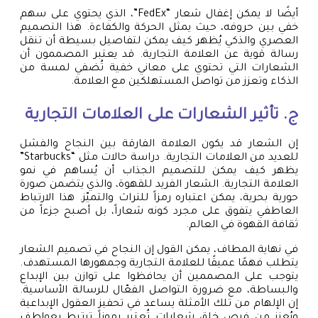
أيضًا لا يمكن إغفال شعار “FedEx”، الذي يحتوي على سهم
خفي بين حروفه، حيث يمثل الحركة والكفاءة. هذا التصميم
العصري والذكي يُظهر كيف يمكن لتفاصيل بسيطة أن تنقل
رسالة قوية عن العلامة التجارية. قد يعتبر المصممون أن
الشعارات التي تحتوي على معاني خفية تُضفي لمسة من
الذكاء وتعزز من تواصل المستهلكين مع العلامة.
ج. تأثير الشعارات على العلامات التجارية
إن الشعار قد يكون العلامة الفارقة بين النجاح والفشل
للعديد من العلامات التجارية. دراسة حالات مثل “Starbucks”
يظهر كيف يمكن للتصميم الجذاب أن يُساهم في نمو
العلامة التجارية. الشعار الفريد للقهوة، والذي يتضمن صورة
حورية بحرية، يمكن اعتباره رمزاً للتراث والتميّز. هذا الارتباط
العاطفي يتفوق على مجرد كونه شعاراً، بل أصبح جزءاً من
ثقافة القهوة في العالم.
في نهاية المطاف، يمكن القول إن النجاح في تصميم الشعار
يتطلب فهمًا عميقًا للعلامة التجارية وجمهورها المستهدف.
يتوجب على المصممين أن يحافظوا على توازن بين الإبداع
والبساطة، مع ضرورة التواصل الفعّال للرسالة الأساسية.
إن الإلهام من تلك الأمثلة يساعد في تحفيز العقول الإبداعية
ويُعزز من فرص خلق شعارات تُعتبر رموزاً ترتبط بعواطف