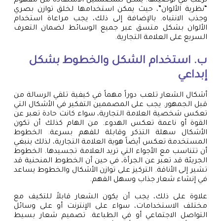
ترغب في توصيلها. يمكن للمصممين الاستفادة من مفهوم
“نظرية الألوان”، حيث يمكن استخدامها لخلق توازن بصري
وجذب الانتباه. بالإضافة إلى ذلك، يجب مراعاة استخدام
الألوان بشكل متسق عبر جميع الوسائط لضمان التعرف
السريع على العلامة التجارية.
ب. استخدام الشكل والخطوط بشكل
إبداعي
أشكال الشعار تلعب دوراً مهماً في كيفية تلقي الرسالة من
قبل الجمهور. يجب على المصممين التفكير في الأشكال التي
تعكس شخصية العلامة التجارية، سواء كانت حادة تعبر عن
القوة أو ناعمة تعكس الهدوء. من الهام كذلك أن تكون
الأشكال سهلة التذكر وقابلة للفهم بسرعة. الخطوط
المستخدمة تعكس أيضاً هوية العلامة التجارية، لذلك ينبغي
أن تتناسب مع الأجواء التي تريد العلامة تجسيدها. الخطوط
الجريئة قد تعبر عن الجرأة، في حين أن الخطوط المنحنية قد
تشير إلى الأناقة. التركيز على توازن الأشكال والخطوط يساعد
في إنشاء شعار جذاب وسهل الفهم.
علاوة على ذلك، يجب أن يكون الشعار قابلاً للتكيف مع
مختلف الاستخدامات، سواء على الإنترنت أو على وسائل
التواصل الاجتماعي أو في الطباعة. تصميم شعار بسيط