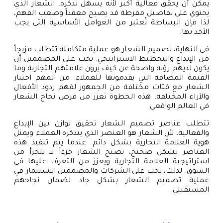
يمكن أن يحقق فعالية أكبر لأنه يسهل تذكره. الشعار الذي
يحتوي على تفاصيل مفرطة قد يصبح معقداً وصعب الفهم،
لذا فإن البساطة تُعتبر من العوامل الأساسية التي يجب
الأخذ بها.
في النهاية، تصميم الشعار هو عملية متكاملة تتطلب مزيجاً
من الإبداع والتخطيط الاستراتيجي. يجب على المصممين أن
يكون لديهم رؤية واضحة عن كيف يرون علامتهم التجارية وما
القيمة المضافة التي يقدمونها للعملاء. من المهم اختبار
الشعار مع فئات مختلفة من الجمهور لفهم ردود الأفعال
والآراء المختلفة. هذه الخطوة تعزز من فرص نجاح الشعار
في العالم الواقعي.
تتطلب عناصر تصميم الشعار تحقيق توازن بين الإبداع
والفعالية، لأن الشعار هو العنصر الذي يتذكره العملاء ويمثل
هوية العلامة التجارية بشكل دائم. عندما يتم تنفيذ هذه
العناصر بشكل صحيح، يصبح الشعار جزءاً لا يتجزأ من
استراتيجية العلامة التجارية ويعزز من التعرف عليها في
السوق. لذلك، يجب على الشركات والمصممين الاستثمار في
عملية تصميم الشعار بشكل جاد لضمان نجاحهم
المستقبلي.