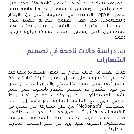
المعروف بشكله الديناميكي يُسمى “Swoosh”، وهو يمثل
الحركة والسرعة، ويعكس الفلسفة الرياضية للعلامة. بينما
شعار “Apple” البسيط في تصميمه يُعبر عن الابتكار
والتكنولوجيا، مما جعل العلامة التجارية تتصدر سوق
الإلكترونيات. يعتبر كل من الشعارين مثالين يحتذى بهما
للمصممين الذين يسعون لإنشاء علامات تجارية موحية
وقوية.
ب. دراسة حالات ناجحة في تصميم
الشعارات
هناك العديد من حالات النجاح التي يمكن الاستفادة منها عند
تصميم الشعارات. على سبيل المثال، شركة “Coca-Cola”
تُظهر كيف يمكن للخط الكلاسيكي والألوان الجذابة أن تعزز
من قوة الشعار. تم تصميم الشعار بأسلوب نصي مميز
يشعر المستهلكون بالحنين، وقد ساهم في تعزيز رابط
عاطفي قوي مع العلامة التجارية. بالإضافة إلى ذلك،
استطاعت “McDonald’s” من خلال شعارها الذي يتمثل في
“القبعة الذهبية” أن تُثبت مدى فعالية الرموز البسيطة في
جذب العملاء. الرمز لطالما ارتبط بالمطاعم السريعة،
مماسهولة التعرف عليه يزيد من تذكّر العلامة التجارية
بشكل أكبر.