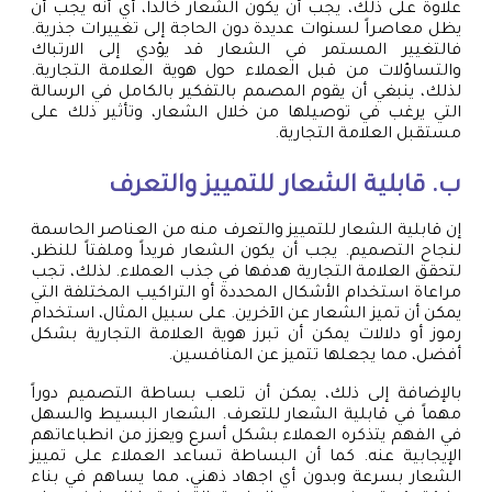
علاوة على ذلك، يجب أن يكون الشعار خالداً، أي أنه يجب أن
يظل معاصراً لسنوات عديدة دون الحاجة إلى تغييرات جذرية.
فالتغيير المستمر في الشعار قد يؤدي إلى الارتباك
والتساؤلات من قبل العملاء حول هوية العلامة التجارية.
لذلك، ينبغي أن يقوم المصمم بالتفكير بالكامل في الرسالة
التي يرغب في توصيلها من خلال الشعار، وتأثير ذلك على
مستقبل العلامة التجارية.
ب. قابلية الشعار للتمييز والتعرف
إن قابلية الشعار للتمييز والتعرف منه من العناصر الحاسمة
لنجاح التصميم. يجب أن يكون الشعار فريداً وملفتاً للنظر،
لتحقق العلامة التجارية هدفها في جذب العملاء. لذلك، تجب
مراعاة استخدام الأشكال المحددة أو التراكيب المختلفة التي
يمكن أن تميز الشعار عن الآخرين. على سبيل المثال، استخدام
رموز أو دلالات يمكن أن تبرز هوية العلامة التجارية بشكل
أفضل، مما يجعلها تتميز عن المنافسين.
بالإضافة إلى ذلك، يمكن أن تلعب بساطة التصميم دوراً
مهماً في قابلية الشعار للتعرف. الشعار البسيط والسهل
في الفهم يتذكره العملاء بشكل أسرع ويعزز من انطباعاتهم
الإيجابية عنه. كما أن البساطة تساعد العملاء على تمييز
الشعار بسرعة وبدون أي اجهاد ذهني، مما يساهم في بناء