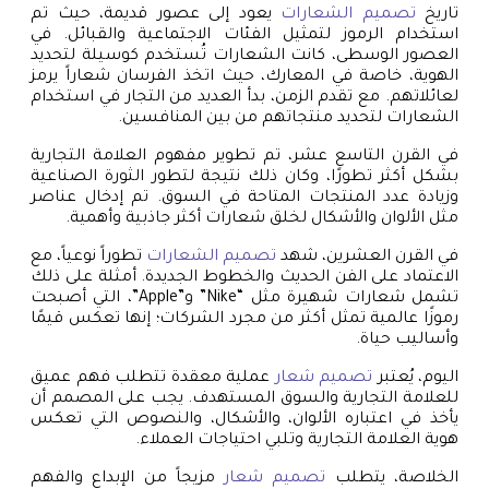
تاريخ
تصميم الشعارات
يعود إلى عصور قديمة، حيث تم
استخدام الرموز لتمثيل الفئات الاجتماعية والقبائل. في
العصور الوسطى، كانت الشعارات تُستخدم كوسيلة لتحديد
الهوية، خاصة في المعارك، حيث اتخذ الفرسان شعاراً يرمز
لعائلاتهم. مع تقدم الزمن، بدأ العديد من التجار في استخدام
الشعارات لتحديد منتجاتهم من بين المنافسين.
في القرن التاسع عشر، تم تطوير مفهوم العلامة التجارية
بشكل أكثر تطورًا، وكان ذلك نتيجة لتطور الثورة الصناعية
وزيادة عدد المنتجات المتاحة في السوق. تم إدخال عناصر
مثل الألوان والأشكال لخلق شعارات أكثر جاذبية وأهمية.
في القرن العشرين، شهد
تصميم الشعارات
تطوراً نوعياً، مع
الاعتماد على الفن الحديث والخطوط الجديدة. أمثلة على ذلك
تشمل شعارات شهيرة مثل “Nike” و”Apple”، التي أصبحت
رموزًا عالمية تمثل أكثر من مجرد الشركات؛ إنها تعكس قيمًا
وأساليب حياة.
اليوم، يُعتبر
تصميم شعار
عملية معقدة تتطلب فهم عميق
للعلامة التجارية والسوق المستهدف. يجب على المصمم أن
يأخذ في اعتباره الألوان، والأشكال، والنصوص التي تعكس
هوية العلامة التجارية وتلبي احتياجات العملاء.
الخلاصة، يتطلب
تصميم شعار
مزيجاً من الإبداع والفهم