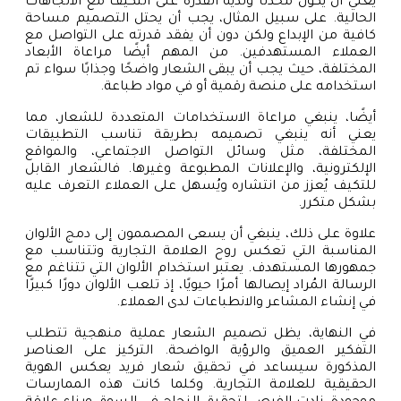
يعني أن يكون محدثًا ولديه القدرة على التكيف مع الاتجاهات
الحالية. على سبيل المثال، يجب أن يحتل التصميم مساحة
كافية من الإبداع ولكن دون أن يفقد قدرته على التواصل مع
العملاء المستهدفين. من المهم أيضًا مراعاة الأبعاد
المختلفة، حيث يجب أن يبقى الشعار واضحًا وجذابًا سواء تم
استخدامه على منصة رقمية أو في مواد طباعة.
أيضًا، ينبغي مراعاة الاستخدامات المتعددة للشعار، مما
يعني أنه ينبغي تصميمه بطريقة تناسب التطبيقات
المختلفة، مثل وسائل التواصل الاجتماعي، والمواقع
الإلكترونية، والإعلانات المطبوعة وغيرها. فالشعار القابل
للتكيف يُعزز من انتشاره ويُسهل على العملاء التعرف عليه
بشكل متكرر.
علاوة على ذلك، ينبغي أن يسعى المصممون إلى دمج الألوان
المناسبة التي تعكس روح العلامة التجارية وتتناسب مع
جمهورها المستهدف. يعتبر استخدام الألوان التي تتناغم مع
الرسالة المُراد إيصالها أمرًا حيويًا، إذ تلعب الألوان دورًا كبيرًا
في إنشاء المشاعر والانطباعات لدى العملاء.
في النهاية، يظل تصميم الشعار عملية منهجية تتطلب
التفكير العميق والرؤية الواضحة. التركيز على العناصر
المذكورة سيساعد في تحقيق شعار فريد يعكس الهوية
الحقيقية للعلامة التجارية. وكلما كانت هذه الممارسات