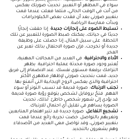
سواء في المظهر أو التعبير. تحديث صورتك يعكس
من أنت في الوقت الحالي، مثلما فعلت عندما قمت
بتغيير صورتي بعد أن فقدت بعض الكيلوجرامات
وبدأت ممارسة الرياضة.
تسليط الضوء على إنجازات جديدة
: إذا حققت إنجازًا
جديدًا في حياتك، يمكنك ضبط الصورة للتعبير عن تلك
اللحظة. على سبيل المثال، إذا حصلت على وظيفة
جديدة أو تخرجت، فإن صورة الاحتفال بذلك تعبر عن
الفخر.
الأداء والاحترافية
: في العديد من المجالات المهنية،
يُعتبر وجود صورة محدثة عملية احترافية. يظهر
التزامك برفعة مستوى نفسك. عند الانضمام إلى فريق
جديد، قمت بتحديث صورتي لإظهار مظهري الأكثر
احترافية والذي يعكس الروح الإيجابية التي أتمتع بها.
تجنب الارتباك
: صورة قديمة قد تسبب التوتر أو سوء
الفهم. فتحُ بروفايل لشخص يتوقع رؤية صورة قديمة
قد يؤدي إلى شعور شخصي خاطئ. لذلك، تحديث
الصورة يساهم في تقليل أي احتمال للارتباك.
تشجيع التفاعل
: صورة جديدة قد تثير اهتمام المتابعين
وتغريهم بالتواصل. خضت تجربة رائع عندما قمت
بتغيير صورتي، وقد تواصل معي العديد من الأصدقاء
وهم يشعرون بالتجديد.