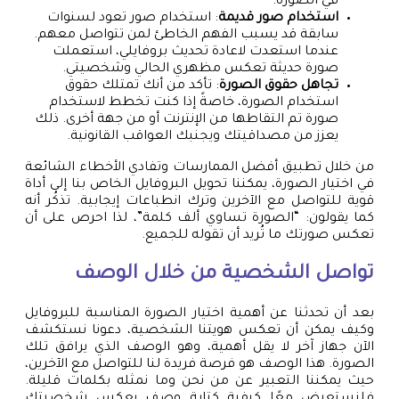
في الصورة.
استخدام صور قديمة
: استخدام صور تعود لسنوات
سابقة قد يسبب الفهم الخاطئ لمن تتواصل معهم.
عندما استعدت لاعادة تحديث بروفايلي، استعملت
صورة حديثة تعكس مظهري الحالي وشخصيتي.
تجاهل حقوق الصورة
: تأكد من أنك تمتلك حقوق
استخدام الصورة، خاصةً إذا كنت تخطط لاستخدام
صورة تم التقاطها من الإنترنت أو من جهة أخرى. ذلك
يعزز من مصداقيتك ويجنبك العواقب القانونية.
من خلال تطبيق أفضل الممارسات وتفادي الأخطاء الشائعة
في اختيار الصورة، يمكننا تحويل البروفايل الخاص بنا إلى أداة
قوية للتواصل مع الآخرين وترك انطباعات إيجابية. تذكُر أنه
كما يقولون: “الصورة تساوي ألف كلمة”، لذا احرص على أن
تعكس صورتك ما تُريد أن تقوله للجميع.
تواصل الشخصية من خلال الوصف
بعد أن تحدثنا عن أهمية اختيار الصورة المناسبة للبروفايل
وكيف يمكن أن تعكس هويتنا الشخصية، دعونا نستكشف
الآن جهاز آخر لا يقل أهمية، وهو الوصف الذي يرافق تلك
الصورة. هذا الوصف هو فرصة فريدة لنا للتواصل مع الآخرين،
حيث يمكننا التعبير عن من نحن وما نمثله بكلمات قليلة.
فلنستعرض معًا كيفية كتابة وصف يعكس شخصيتك