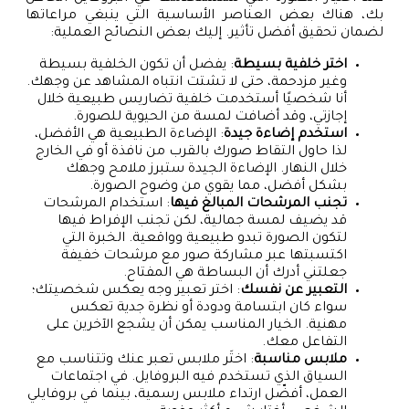
بك، هناك بعض العناصر الأساسية التي ينبغي مراعاتها
لضمان تحقيق أفضل تأثير. إليك بعض النصائح العملية:
اختر خلفية بسيطة
: يفضل أن تكون الخلفية بسيطة
وغير مزدحمة، حتى لا تشتت انتباه المشاهد عن وجهك.
أنا شخصيًا أستخدمت خلفية تضاريس طبيعية خلال
إجازتي، وقد أضافت لمسة من الحيوية للصورة.
استخدم إضاءة جيدة
: الإضاءة الطبيعية هي الأفضل،
لذا حاول التقاط صورك بالقرب من نافذة أو في الخارج
خلال النهار. الإضاءة الجيدة ستبرز ملامح وجهك
بشكل أفضل، مما يقوي من وضوح الصورة.
تجنب المرشحات المبالغ فيها
: استخدام المرشحات
قد يضيف لمسة جمالية، لكن تجنب الإفراط فيها
لتكون الصورة تبدو طبيعية وواقعية. الخبرة التي
اكتسبتها عبر مشاركة صور مع مرشحات خفيفة
جعلتني أدرك أن البساطة هي المفتاح.
التعبير عن نفسك
: اختر تعبير وجه يعكس شخصيتك؛
سواء كان ابتسامة ودودة أو نظرة جدية تعكس
مهنية. الخيار المناسب يمكن أن يشجع الآخرين على
التفاعل معك.
ملابس مناسبة
: اختَر ملابس تعبر عنك وتتناسب مع
السياق الذي تستخدم فيه البروفايل. في اجتماعات
العمل، أفضّل ارتداء ملابس رسمية، بينما في بروفايلي