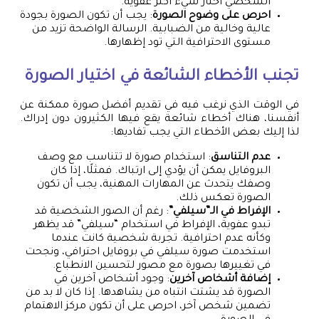
الشخصي أختار شيء أكثر عفوية.
احرص على وضوح الصورة
: يجب أن تكون الصورة بجودة
عالية وخالية من الضبابية. الرسالة الواضحة تزيد من
مستوى الاحترافية التي تود إظهارها.
تجنب الأخطاء الشائعة في اختيار الصورة
في الوقت الذي نرغب فيه في تقديم أفضل صورة ممكنة عن
أنفسنا، هناك أخطاء شائعة يقع فيها الكثيرون دون إدراك.
لذا إليك بعض الأخطاء التي يجب تفاديها:
عدم التناسق
: استخدام صورة لا تتناسب مع وصف
البروفايل يمكن أن يؤدي إلى ارتباك. فمثلًا، إذا كان
وصفك يتحدث عن المهارات المهنية، يجب أن تكون
الصورة تعكس ذلك.
الإفراط في الـ”سيلفي”
: رغم أن الصور الشخصية قد
تبدو عفوية، الإفراط في استخدام “سيلفي” قد يظهر
وكأنه عدم احترافية. تجربة شخصية كانت عندما
استخدمت صورة سيلفي في بروفايل احترافي، ونجحت
في تغييرها بصورة مع مصور لتحسين الانطباع.
إضافة أشخاص آخرين
: وجود أشخاص آخرين في
الصورة قد يشتت انتباه من يشاهدها. إذا كان لا بد من
تضمين شخص آخر، احرص على أن تكون مركز الاهتمام