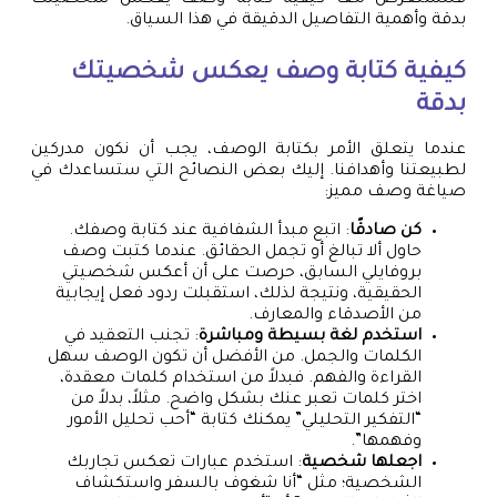
بدقة وأهمية التفاصيل الدقيقة في هذا السياق.
كيفية كتابة وصف يعكس شخصيتك
بدقة
عندما يتعلق الأمر بكتابة الوصف، يجب أن نكون مدركين
لطبيعتنا وأهدافنا. إليك بعض النصائح التي ستساعدك في
صياغة وصف مميز:
كن صادقًا
: اتبع مبدأ الشفافية عند كتابة وصفك.
حاول ألا تبالغ أو تجمل الحقائق. عندما كتبت وصف
بروفايلي السابق، حرصت على أن أعكس شخصيتي
الحقيقية، ونتيجة لذلك، استقبلت ردود فعل إيجابية
من الأصدقاء والمعارف.
استخدم لغة بسيطة ومباشرة
: تجنب التعقيد في
الكلمات والجمل. من الأفضل أن تكون الوصف سهل
القراءة والفهم. فبدلاً من استخدام كلمات معقدة،
اختر كلمات تعبر عنك بشكل واضح. مثلاً، بدلاً من
“التفكير التحليلي” يمكنك كتابة “أحب تحليل الأمور
وفهمها”.
اجعلها شخصية
: استخدم عبارات تعكس تجاربك
الشخصية؛ مثل “أنا شغوف بالسفر واستكشاف