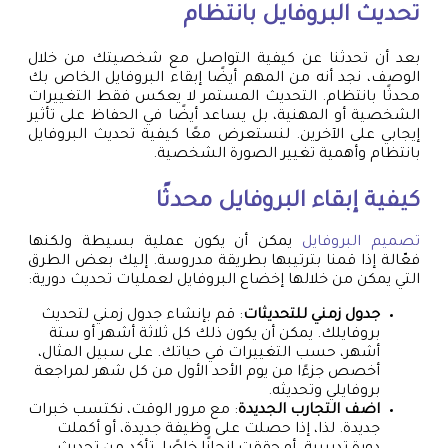
تحديث البروفايل بانتظام
بعد أن تحدثنا عن كيفية التواصل مع شخصيتك من خلال
الوصف، نجد أنه من المهم أيضًا إبقاء البروفايل الخاص بك
محدثًا بانتظام. التحديث المستمر لا يعكس فقط التغييرات
الشخصية أو المهنية، بل يساعد أيضًا في الحفاظ على تأثير
إيجابي على الآخرين. لنستعرض معًا كيفية تحديث البروفايل
بانتظام وأهمية تغيير الصورة الشخصية.
كيفية إبقاء البروفايل محدثًا
تصميم البروفايل
يمكن أن يكون عملية بسيطة ولكنها
فعّالة إذا قمنا بترتيبها بطريقة مدروسة. إليك بعض الطرق
التي يمكن من خلالها إخضاع البروفايل لعمليات تحديث دورية:
جدول زمني للتحديثات
: قم بإنشاء جدول زمني لتحديث
بروفايلك. يمكن أن يكون ذلك كل ثلاثة أشهر أو ستة
أشهر، حسب التغييرات في حياتك. على سبيل المثال،
أخصص جزءًا من يوم الأحد الأول من كل شهر لمراجعة
بروفايلي وتحديثه.
اضف التجارب الجديدة
: مع مرور الوقت، نكتسب خبرات
جديدة. لذا، إذا حصلت على وظيفة جديدة، أو أكملت