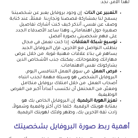
لهذا الأمر، نجد:
التعبير عن الذات
: إن وجود بروفايل يعبر عن شخصيتنا
يسمح لنا بمشاركة قصصنا وتجاربنا. فمثلاً، عند كتابة
وصف عن نفسي، أتذكر كيف كنت أشارك تفاصيل
صغيرة حول اهتماماتي، وهذا ساعد الأصدقاء الجدد
على فهم شخصيتي بصورة أفضل.
توسيع شبكة العلاقات
: إذا كنت تعمل في مجال
يتطلب التواصل مع الآخرين، فإن البروفايل الجيد
يساهم في بناء علاقات مهنية قوية. من خلال عرض
مهاراتك وطموحاتك، يمكنك جذب الأشخاص الذين
يشاركونك نفس الاهتمامات.
فرص العمل
: في سوق العمل التنافسي اليوم،
البروفايل الشخصي هو وسيلة مهمة لجذب انتباه
أصحاب العمل. من خلال امتلاك بروفايل متكامل
ومعبّر، من المحتمل أن تكتسب أعداداً أكبر من الفرص
الوظيفية.
تعزيز الهوية الرقمية
: إن البروفايل الخاص بك هو
بمثابة هويتك الرقمية. كلما كان أكثر واقعية وشمولاً،
زادت ثقة الآخرين بك، وظهر ولائك لهويتك الرقمية.
أهمية ربط صورة البروفايل بشخصيتك