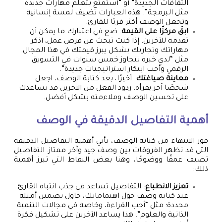
الثقافات الجديدة” أو “أستمتع بتعلم مهارات جديدة
مثل البرمجة”. هذه العبارات تضيف لمسة إنسانية
وتجعل الوصف أكثر قربًا للقارئ.
ابقَ مركزًا على القيمة
: ضع في اعتبارك ما يمكن أن
تقدمه للآخرين. إذا كنت تبحث عن فرص عمل، اذكر
مهاراتك وتجاربك بشكل يبرز قيمتك في هذا المجال.
مثل “لدي خبرة تتجاوز خمس سنوات في التسويق
الرقمي وأحب ابتكار استراتيجيات جديدة”.
معاينة صياغتك
: أخيرًا، بعد كتابة الوصف، اجعل
شخصًا آخر يقرأه. ردود الفعل من الآخرين قد تساعدك
على تحسين الوصف وملاءمته بشكل أفضل.
أهمية التفاصيل الدقيقة في الوصف
فور الانتهاء من كتابة الوصف، تأتي أهمية التفاصيل الدقيقة
التي قد تظهر الفروقات بين وصف جيد وآخر ممتاز. التفاصيل
تضيف عمقًا ووضوحًا، وهنا بعض النقاط التي تبرز أهمية
ذلك:
تعزيز الانطباع
: التفاصيل تساعد في جذب انتباه القارئ.
عند كتابة وصف حول اهتماماتك، حاول تضمين أمثلة
محددة؛ مثل “أحب القراءة، وخاصة في مجالات التنمية
الذاتية والعلوم”. هذا يساعد الآخرين على تشكيل فكرة