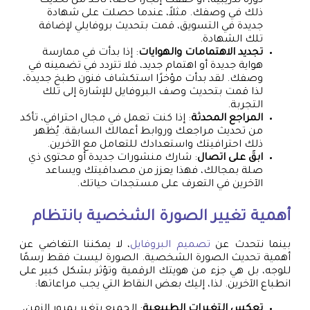
دورة تدريبية، أو حققت إنجازًا خاصًا، تأكد من تحديث
ذلك في وصفك. مثلاً، عندما حصلت على شهادة
جديدة في التسويق، قمت بتحديث بروفايلي لإضافة
تلك الشهادة.
تجديد الاهتمامات والهوايات
: إذا بدأت في ممارسة
هواية جديدة أو اهتمام جديد، فلا تتردد في تضمينه في
وصفك. لقد بدأت مؤخرًا استكشاف فنون طبخ جديدة،
لذا قمت بتحديث وصف البروفايل للإشارة إلى تلك
التجربة.
المراجع المحدثة
: إذا كنت تعمل في مجال احترافي، تأكد
من تحديث مراجعك وروابط أعمالك السابقة. يُظهر
ذلك احترافيتك واستعدادك للتعامل مع الآخرين.
ابقَ على اتصال
: شارك منشورات جديدة أو محتوى ذي
صلة بمجالك، فهذا يعزز من مصداقيتك ويساعد
الآخرين في التعرف على مستجدات حياتك.
أهمية تغيير الصورة الشخصية بانتظام
بينما نتحدث عن
تصميم البروفايل
، لا يمكننا التغاضي عن
أهمية تحديث الصورة الشخصية. الصورة ليست فقط رسمًا
للوجه، بل هي جزء من هويتك الرقمية وتؤثر بشكل كبير على
انطباع الآخرين. لذا، إليك بعض النقاط التي يجب مراعاتها:
تعكس التغيرات الطبيعية
: الجميع يتغير بمرور الزمن،