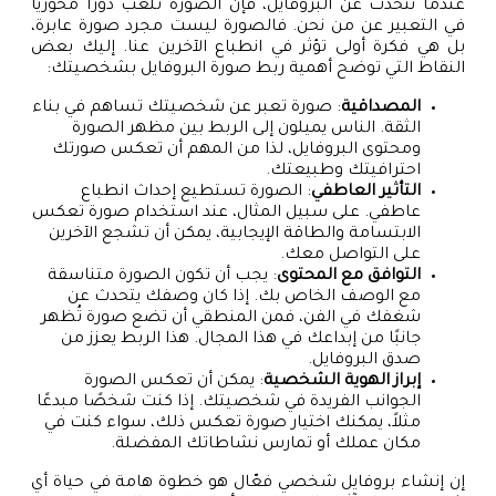
عندما نتحدث عن البروفايل، فإن الصورة تلعب دورًا محوريًا
في التعبير عن من نحن. فالصورة ليست مجرد صورة عابرة،
بل هي فكرة أولى تؤثر في انطباع الآخرين عنا. إليك بعض
النقاط التي توضح أهمية ربط صورة البروفايل بشخصيتك:
المصداقية
: صورة تعبر عن شخصيتك تساهم في بناء
الثقة. الناس يميلون إلى الربط بين مظهر الصورة
ومحتوى البروفايل، لذا من المهم أن تعكس صورتك
احترافيتك وطبيعتك.
التأثير العاطفي
: الصورة تستطيع إحداث انطباع
عاطفي. على سبيل المثال، عند استخدام صورة تعكس
الابتسامة والطاقة الإيجابية، يمكن أن تشجع الآخرين
على التواصل معك.
التوافق مع المحتوى
: يجب أن تكون الصورة متناسقة
مع الوصف الخاص بك. إذا كان وصفك يتحدث عن
شغفك في الفن، فمن المنطقي أن تضع صورة تُظهر
جانبًا من إبداعك في هذا المجال. هذا الربط يعزز من
صدق البروفايل.
إبراز الهوية الشخصية
: يمكن أن تعكس الصورة
الجوانب الفريدة في شخصيتك. إذا كنت شخصًا مبدعًا
مثلاً، يمكنك اختيار صورة تعكس ذلك، سواء كنت في
مكان عملك أو تمارس نشاطاتك المفضلة.
إن إنشاء بروفايل شخصي فعّال هو خطوة هامة في حياة أي