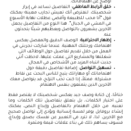
أوضح عن اهتماماتك.
خلق الرابط العاطفي
: التفاصيل تساعد في إبراز
شخصيتك. لنفترض أنك تعيش تجارب معينة؛ يمكنك
قول “أنا محب للطبيعة وأقضي عطلات نهاية الأسبوع
في المشي في الجبال”. هذا النوع من التفاصيل يجعل
الآخرين يشعرون بالتواصل ويعطيهم شيئًا يتحدثون
عنه.
إظهار الاحترافية
: الوصف الدقيق والمفصل يعكس
اهتمامك ورحلتك المهنية. عندما شاركت تجربتي في
العمل من خلال تقديم تفاصيل حول الوظائف التي
شغلتها والمشاريع التي عملت عليها، لاحظت أنني
جذبت انتباه المزيد من الأشخاص في المجال.
تسهيل التواصل
: إضافة تفاصيل دقيقة حول
اهتماماتك أو مهاراتك يتيح للناس البحث عن نقاط
مشتركة. فمثلاً، إذا كنت تحب التزلج، قد يتواصل معك
الآخرين الذين يتمتعون بنفس الاهتمام.
ختامًا، إن كتابة وصف جيد يعكس شخصيتك لا يقتصر فقط
على اختيار الكلمات، بل يتعلق بتفاصيل تلك الكلمات وما
تعنيه. من خلال الاهتمام بالتفاصيل وإبداع النص، يمكنك
إنشاء بروفايل يوفر لمسة إنسانية ويؤدي إلى تواصل صحيح
مع الآخرين. لذا، لا تترد في التعبير عن نفسك بصدق وإبداع،
فسوف يساهم ذلك في بناء علاقات قيمة ومثمرة.