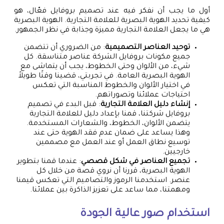
أول ما يجب أن نفكر فيه عند تصميم بروفايل فعّال، هو
كيفية تحديد الهوية البصرية للعلامة التجارية. الهوية البصرية
هي ما يجعل العلامة التجارية مميزة وجذابة في نظر الجمهور.
توحيد العناصر التصميمية
: من الضروري أن تتضمن
جميع مكونات بروفايل الشركة عناصر متناسقة. كل
شيء، من الألوان وحتى الخطوط، يجب أن يتماشى مع
الهوية البصرية العامة. في تجربتي، قضينا وقتًا طويلاً
في اختيار الألوان والخطوط المناسبة التي تعكس
احتياجات عملائنا وتصوراتهم.
إنشاء دليل العلامة التجارية
: قبل البدء في تصميم
بروفايل شركتنا، قمنا بإعداد دليل للعلامة التجارية
يتضمن الألوان، الخطوط، والشعارات المستخدمة.
وهذا يساعد على ضمان عدم فقد الهوية حتى عند
توسيع نطاق العمل أو عند العمل مع مصممين
خارجيين.
تجميع العناصر في شكل قصصي
: عندما قمنا بتطوير
الهوية البصرية، قررنا أن نروي قصة من خلال كل
عنصر. استخدمنا الرموز والتصاميم التي تعكس قيمنا
ومهمتنا، مما ساعد على تعزيز الذاكرة بين عملائنا.
استخدام صور عالية الجودة