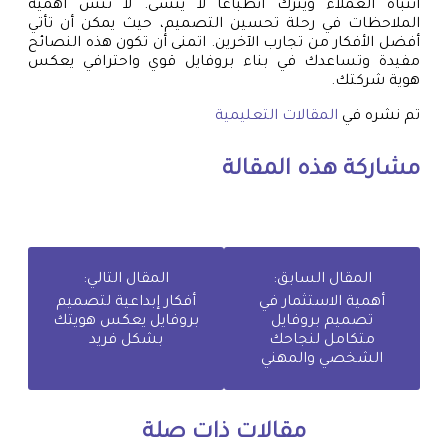
انتباه العملاء ويترك انطباعًا لا يُنسى. لا تنسَ أهمية
الملاحظات في رحلة تحسين التصميم، حيث يمكن أن تأتي
أفضل الأفكار من تجارب الآخرين. اتمنى أن تكون هذه النصائح
مفيدة وتساعدك في بناء بروفايل قوي واحترافي يعكس
هوية شركتك.
تم نشره في
المقالات التعليمية
مشاركة هذه المقالة
المقال السابق:
المقال التالي:
أهمية الاستثمار في
أفكار إبداعية لتصميم
تصميم بروفايل
بروفايل يعكس هويتك
متكامل لنجاحك
بشكل فريد
الشخصي والمهني
مقالات ذات صلة