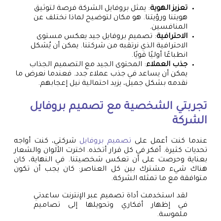
تعزيز الهوية
: يمثل بروفايل الشركة فرصة لتوثيق
هويتنا ورؤيتنا. هو مكان لتوضيح لماذا نختلف عن
المنافسين.
الاحترافية
: تصميم بروفايل جيد يعكس مستوى
الاحترافية الذي نرتقبه من شركتنا. يمكن أن يُشكل
انطباعًا أوليًا قويًا.
جذب العملاء
: المحتوى الجيد مع التصميم الجذاب
يمكن أن يساعد في جذب عملاء جدد. فعندما نعرض ما
نقدمه بشكل جميل، يزيد احتمالية نيل إعجابهم.
تجربتي الشخصية مع
تصميم بروفايل
الشركة
عندما كنت أعمل على
تصميم بروفايل
شركتي، كنت أواجه
تحديات كثيرة. أفكر في كل قرار أتخذه. اخترت الألوان والشعار
بعناية وحرصت على أن تعكس شخصيتنا. في النهاية، كان
هناك شيء مشترك بين كل العناصر: كان يجب أن تكون
متوافقة مع ما تمثله الشركة.
لقد استخدمت أداة تصميم عبر الإنترنت ساعدتي
في إظهار أفكاري وتحويلها إلى تصاميم
ملموسة.