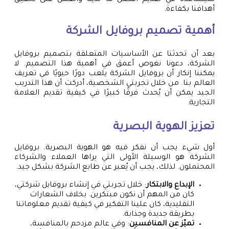
سيساعدنا في تقديم أفضل ما لدينا والعمل على تحقيق
أهدافنا بكفاءة.
أهمية
تصميم بروفايل
الشركة
بعد أن تحدثنا عن الأساسيات المتعلقة بتصميم بروفايل
الشركة، دعونا نغوص أعمق في أهمية هذا التصميم. لا
يمكننا إنكار أن بروفايل الشركة يلعب دورًا حيويًا في تعريف
العالم بنا. من خلال تجربتي الشخصية، أدركت أن هذا التدريب
الجيد يمكن أن يُحدث فرقًا كبيرًا في كيفية تقديم العلامة
التجارية.
تعزيز الهوية البصرية
أول شيء يجب أن نفكر فيه هو الهوية البصرية. بروفايل
الشركة هو الوسيلة الأولى التي يراها العملاء والشركاء
المحتملون. لذلك، يجب أن يُعبر عن طابع الشركة بشكل جيد.
الإبداع والابتكار
: خلال تجربتي في إنشاء بروفايل شركتي،
كان من المهم أن نكون مبتكرين. بخلاف الشعارات
التقليدية، كان علينا التفكير في كيفية تقديم معلوماتنا
بطريقة جديدة وجذابة.
تميّز عن المنافسين
: وفي عالم مزدحم بالمنافسة،