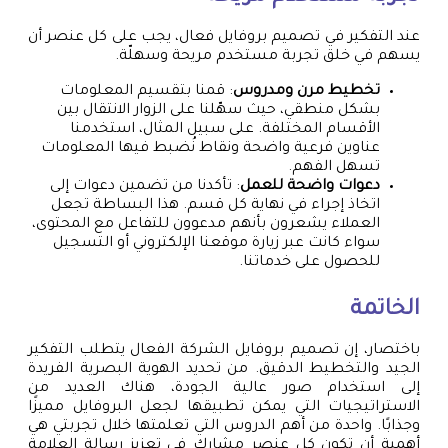
عند التفكير في تصميم بروفايل فعال، يجب على كل عنصر أن
يسهم في خلق تجربة مستخدم مريحة وسهلّة.
تخطيط مرن ومدروس
: قمنا بتقسيم المعلومات
بشكل منطقي، حيث سهّلنا على الزوار الانتقال بين
الأقسام المختلفة. على سبيل المثال، استخدمنا
عناوين فرعية واضحة ونقاط نُضبط فيها المعلومات
تسهل الفهم.
دعوات واضحة للعمل
: تأكدنا من تضمين دعوات إلى
اتخاذ إجراء في نهاية كل قسم. هذا البساطة تجعل
العملاء يشعرون بأنهم مدعوون للتفاعل مع المحتوى،
سواء كانت عبر زيارة موقعنا الإلكتروني أو التسجيل
للحصول على خدماتنا.
الخاتمة
باختصار، إن تصميم بروفايل الشركة الفعال يتطلب التفكير
الجيد والتخطيط الدقيق. من تحديد الهوية البصرية الفريدة
إلى استخدام صور عالية الجودة، هناك العديد من
الاستراتيجيات التي يمكن تطبيقها لجعل البروفايل مميزًا
وجذابًا. واحدة من أهم الدروس التي تعلمتها خلال تجربتي هي
أهمية أن تكون كل عنصر مشارك في تعزيز رسالة العلامة