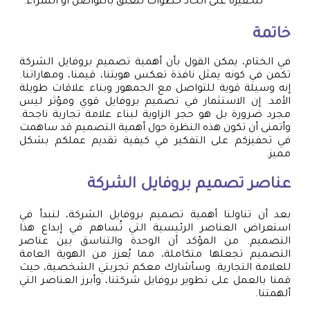
لتحفيزه على اتخاذ خطوات تتعلق بالتواصل أو الشراء.
خاتمة
في الختام، يمكن القول بأن أهمية تصميم بروفايل الشركة
تكمن في كونه يمثل نافذة تعكس هويتنا، قيمنا، ومهاراتنا.
إنه وسيلة قوية للتواصل مع الجمهور وبناء علاقات طويلة
الأمد. إن الاستثمار في تصميم بروفايل قوي ومؤثر ليس
مجرد ضرورة بل هو حجر الزاوية لبناء علامة تجارية ناجحة.
وأتمنى أن تكون هذه النظرة حول أهمية التصميم قد ساهمت
في تحفيزكم على التفكير في كيفية تقديم عملكم بشكل
مميز.
عناصر تصميم بروفايل الشركة
بعد أن تناولنا أهمية تصميم بروفايل الشركة، لنبدأ في
استعراض العناصر الرئيسية التي تُساهم في إبداع هذا
التصميم. من المؤكد أن الوحدة والتناسق بين عناصر
التصميم تجعلها متكاملة، مما يُعزز من الهوية العامة
للعلامة التجارية. وسأشارك معكم تجربتي الشخصية، حيث
قمنا بالعمل على تطوير بروفايل شركتنا، وأبرز العناصر التي
ألهمتنا.