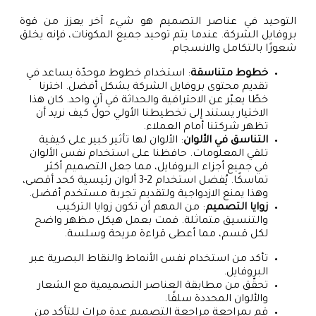
التوحيد في عناصر التصميم هو شيء آخر يعزز من قوة
بروفايل الشركة. عندما يتم توحيد جميع المكونات، فإنه يخلق
شعورًا بالتكامل والانسجام.
خطوط متناسقة
: استخدام خطوط موحدّة يساعد في
تقديم محتوى بروفايل الشركة بشكل أفضل. اخترنا
خطًا يعبّر عن الاحترافية والحداثة في آنٍ واحد. كان هذا
الاختيار يستند إلى تخطيطنا الأولي حول كيف نريد أن
تظهر شركتنا أمام العملاء.
التناسق في الألوان
: الألوان لها تأثير كبير على كيفية
تلقي المعلومات. حافظنا على استخدام نفس الألوان
في جميع أجزاء البروفايل، مما جعل التصميم أكثر
تماسكًا. يُفضل استخدام 2-3 ألوان رئيسية كحد أقصى،
وهذا يمنع الازدواجية ولتقديم تجربة مستخدم أفضل.
زوايا التصميم
: من المهم أن تكون زوايا التركيب
والتنسيق متماثلة. قمت بعمل هيكل مظهر واضح
لكل قسم، مما أعطى قراءة مريحة وسلسة.
تأكد من استخدام نفس الأنماط والنقاط البصرية عبر
البروفايل.
تحقّق من مطابقة العناصر التصميمية مع الشعار
والألوان المحددة سلفًا.
قم بمراجعة مراجعة التصميم عدة مرات للتأكد من