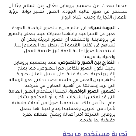
عندما نتحدث عن تصميم بروفايل فعّال، من المهم جدًا أن
نستثمر في صور عالية الجودة. الصور تُعتبر بوابة لرؤية
الأعمال التجارية وجذب انتباه الزوار.
الجودة تميزك
: في عالم مليء بالصور الرقمية، الجودة
تعبر عن الاحترافية. واجهتنا تحديات فيما يتعلق بالصور
في بروفايلنا، واكتشفنا أن الصور الرديئة يمكن أن
تساهم في تقليل القيمة التي ينظر بها العملاء إلينا.
استخدمنا صورًا عالية الدقة تبرز طبيعة العمل
واحترافية فريقنا.
التمازج بين الصور والنصوص
: قمنا بتصميم بروفايل
بحيث تكون الصور تتكامل مع النصوص، مما يمنح
القارئ تجربة بصرية غنية. على سبيل المثال، صورة
تُظهر فريق العمل في جلسة عصف ذهني تعزز الرسالة
التي نريد إيصالها عن أهمية التعاون في شركتنا.
تضمين الصور الواقعية
: تجنبنا استخدام الصور العامة
التي قد تعكس الشركات الأخرى أو المجتمع بشكل
عام. بدلاً من ذلك، استخدمنا صورًا من أحداث حقيقية،
لأفراد من الفريق، ولعملية الإنتاج لدينا. هذا يجعل
بروفايل الشركة أكثر أصالة ويمنح العملاء نظرة
حقيقية لما نقدمه.
تجربة مستخدم مريحة