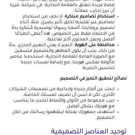
قصة فريدة تتعلق بالعلامة التجارية. في شركتنا، قررنا
أن نبرز تجارب عملائنا.
استخدام تصاميم مبتكرة
: لا تخف من استخدام
تصاميم غير تقليدية لخلق تأثير بصري. مثلاً، أثناء
تصميم بروفايلنا، أضفنا رسومًا توضيحية مُبتكرة بدلاً
من الاعتماد فقط على النصوص. هذا أعطى انطباعًا
أفضل وجعل المحتوى أكثر تفاعلية.
محافظة على الهوية
: التميز لا يعني التغيير الجذري. بدلاً
من ذلك، يجب أن يكون المظهر والتصميم متسقين
مع الصورة العامة للعلامة التجارية. استخدمنا عناصر
مألوفة تعكس هويتنا، مع إضافة لمسات جديدة
لتحسين التجربة.
نصائح لتحقيق التميز في التصميم:
ابحث عن أفكار جديدة وابداعية من تصميمات الشركات
الأخرى، لكن لا تنسَ أن تضيف لمستك الخاصة.
جرب مجموعة من الألوان والأنماط لتحديد ما يتناسب
مع هويتك بشكل أفضل.
استهدف جمهورك بعناية ليتفهموا رسالتك من خلال
التصميم.
توحيد العناصر التصميمية