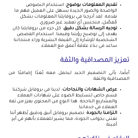
تقديم المعلومات بوضوح
: استخدام النصوص
الواضحة والصور الجيدة يسهل على العميل فهم ما
نقدمه. لقد أدرجنا في بروفايلنا المعلومات بشكل
مُفصّل، متجنبين أي تعقيد غير ضروري.
توجيه الرسالة بشكل دقيق
: كل جزء من بروفايلنا كان
يهدف إلى توضيح رؤيتنا وقيمنا. استخدام القصص
الشخصية للإشارة إلى القيمة البشرية وراء منتجاتنا
ساعد في بناء علاقة أعمق مع العملاء.
تعزيز المصداقية والثقة
أيضًا، يأتي التصميم الجيد ليحمل معه بُعدًا إضافيًا من
المصداقية والثقة.
عرض الشهادات والنجاحات
: لدينا في بروفايل شركتنا
قسم خاص لتسليط الضوء على شهادات العملاء
والمشاريع الناجحة. هذا النوع من المحتوى يعزز من ثقة
العملاء في خدماتنا.
التزامنا بالجودة
: تصميم بروفايل أنيق ودقيق يُظهر أننا
نعتني بجوانب الجودة، مما يشير للعملاء بأنهم في أيدٍ
أمينة.