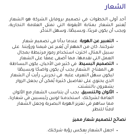
الشعار
أحد أولى الخطوات في تصميم بروفايل الشركة هو الشعار.
يُعتبر الشعار بمثابة الأيقونة التي تمثل العلامة التجارية،
ويجب أن يكون فريدًا، وبسيطًا، وسهل التذكّر.
التعبير عن الهوية
: عندما بدأنا في تصميم شعار
شركتنا، كان من المهم أن يُعبر عن قيمنا ورؤيتنا. على
سبيل المثال، اخترت استخدام رموز مرتبطة بمجال
العمل التي نقدمها، مما أضفى عمقًا على الشعار.
التصميم البسيط
: في كثير من الأحيان، يكون البساطة
هي المفتاح. الشعار يجب أن يكون واضحًا وبسيطًا
ليكون سهل التعرف عليه. في تجربتي، رأيت أن الشعار
الذي يحتوي على تفاصيل كثيرة يُمكن أن يجعل الزوار
يشعرون بالتشتت.
الألوان والتنسيق
: يجب أن يتناسب الشعار مع الألوان
العامة لشركتك. استخدمنا لونين رئيسيين في شعارنا،
مما ساهم في تعزيز الهوية البصرية وجعل الشعار
لافتًا للنظر.
نصائح لتصميم شعار مميز:
اجعل الشعار يعكس رؤية شركتك.