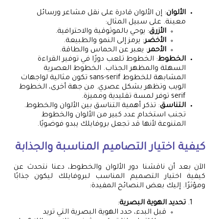
الألوان
: إن الألوان قادرة على نقل مشاعر ورسائل
معينة. على سبيل المثال:
الأزرق
: يوحي بالموثوقية والاحترافية.
الأخضر
: يرمز إلى النمو والطبيعة.
الأحمر
: يعبر عن الحماس والطاقة.
الخطوط
: الخطوط تلعب دورًا في توفير القراءة
السهلة والمظهر الجذاب. الخطوط العصرية
المشابهة للخطوط sans-serif تكون مثالية لواجهات
الويب وتظهر بشكل عصري. من جهة أخرى، الخطوط
serif توفر لمسة تقليدية ومميزة.
التناسق
: تذكر أهمية التناسق بين الألوان والخطوط.
تجنب استخدام عدد كبير من الألوان والخطوط
المتنوعة لأنها قد تجعل بروفايلك يبدو فوضويًا.
كيفية اختيار التصاميم المناسبة والجذابة
الآن بعد أن ناقشنا دور الألوان والخطوط، دعنا نتحدث عن
كيفية اختيار التصميم المناسب لبروفايلك ليكون جذابًا
ومؤثرًا. إليك بعض النصائح المفيدة:
تحديد الهوية البصرية
:
قبل البدء، حدد الهوية البصرية التي تريد