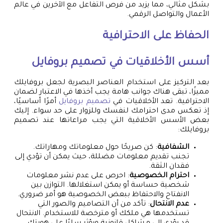
بشكل مثالي، مما يزيد من فرص التفاعل مع الآخرين في عالم
الأعمال والتواصل الرقمي.
الحفاظ على الاحترافية
أسس الأخلاقيات في
تصميم بروفايل
بعد التركيز على استخدام العناصر البصرية لجعل بروفايلك
مميزًا، تبقى هناك جوانب هامة يجب أخذها في الاعتبار لضمان
الاحترافية. تعد الأخلاقيات في
تصميم بروفايل
أمرًا أساسيًا،
إذ تعكس مدى احترامك لنفسك وللزوار على حد سواء. إليك
بعض الأسس الأخلاقية التي يجب مراعاتها عند تصميم
بروفايلك:
الشفافية
: كن صريحًا حول معلوماتك ومهاراتك.
تجنب تقديم معلومات مضللة، حيث يمكن أن تؤدي إلى
فقدان الثقة.
احترام الخصوصية
: احرص على عدم نشر معلومات
شخصية حساسة أو يمكن استغلالها. التوازن بين
الانفتاح والاحتفاظ ببعض الخصوصية هو أمر ضروري.
عدم الانتحال
: تأكد من أن التصاميم والصور التي
تستخدمها هي ملكك أو مترخصة للاستخدام. الانتحال