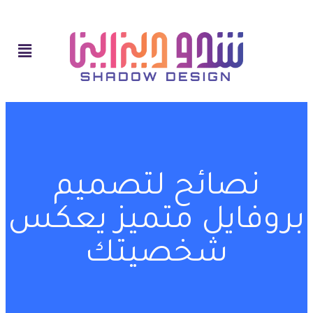
نصائح لتصميم
بروفايل متميز يعكس
شخصيتك