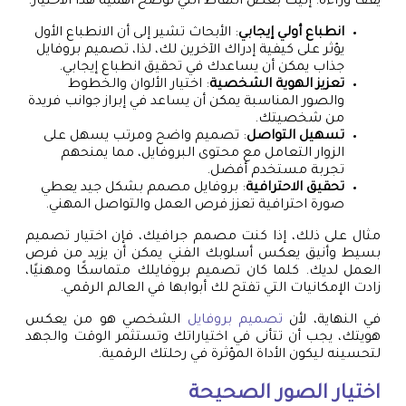
يقف وراءه. إليك بعض النقاط التي توضح أهمية هذا الاختيار:
انطباع أولي إيجابي
: الأبحاث تشير إلى أن الانطباع الأول
يؤثر على كيفية إدراك الآخرين لك، لذا، تصميم بروفايل
جذاب يمكن أن يساعدك في تحقيق انطباع إيجابي.
تعزيز الهوية الشخصية
: اختيار الألوان والخطوط
والصور المناسبة يمكن أن يساعد في إبراز جوانب فريدة
من شخصيتك.
تسهيل التواصل
: تصميم واضح ومرتب يسهل على
الزوار التعامل مع محتوى البروفايل، مما يمنحهم
تجربة مستخدم أفضل.
تحقيق الاحترافية
: بروفايل مصمم بشكل جيد يعطي
صورة احترافية تعزز فرص العمل والتواصل المهني.
مثال على ذلك، إذا كنت مصمم جرافيك، فإن اختيار تصميم
بسيط وأنيق يعكس أسلوبك الفني يمكن أن يزيد من فرص
العمل لديك. كلما كان تصميم بروفايلك متماسكًا ومهنيًا،
زادت الإمكانيات التي تفتح لك أبوابها في العالم الرقمي.
في النهاية، لأن
تصميم بروفايل
الشخصي هو من يعكس
هويتك، يجب أن تتأنى في اختياراتك وتستثمر الوقت والجهد
لتحسينه ليكون الأداة المؤثرة في رحلتك الرقمية.
اختيار الصور الصحيحة