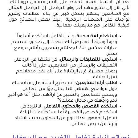
بعد أن ناقشنا أهمية الحفاظ على الاحترافية في بروفايلك،
نأتي الآن إلى محور مهم آخر وهو التواصل. إن التواصل الفعّال
مع المتابعين يسهم بشكل كبير في بناء العلاقات وتعزيز
تواجدك على المنصات الرقمية. إليك بعض النصائح حول
كيفية التفاعل مع متابعينك بفعالية:
استخدام لغة محببة
: عند التفاعل، استخدم أسلوباً
ودوداً ومرحّباً. لنفترض أنك تتحدث إلى صديق؛ استخدم
عبارات تعكس ذلك لجعلهم يشعرون بأنهم موضع
تقدير.
استجب للتعليقات والرسائل
: كن نشطًا في الرد على
التعليقات والرسائل من المتابعين. حتى إذا كانت
ردودك قصيرة، فإن الإشارة على أنك تقدر مدخلاتهم
تعزز العلاقة.
اطلب آراء المتابعين
: قم بطرح أسئلة على متابعينك
حول مواضيع تهمهم. هذا يخلق جوًا من التفاعل
ويسمح للمتابعين بالتعبير عن آرائهم، مثل “ما هو أكبر
تحدٍ واجهته في مجال عملك؟”
استخدم القصص والمحتوى التفاعلي
: لا تتردد في
استخدام قصص القصيرة أو الاستطلاعات لزيادة
تفاعل الجمهور. هذا النوع من المحتوى يجذب الانتباه
ويزيد من فرص التفاعل.