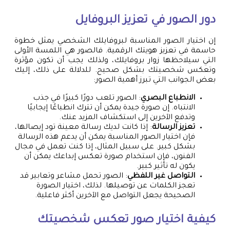
دور الصور في تعزيز البروفايل
إن اختيار الصور المناسبة لبروفايلك الشخصي يمثل خطوة
حاسمة في تعزيز هويتك الرقمية. فالصور هي اللمسة الأولى
التي سيلاحظها زوار بروفايلك، ولذلك يجب أن تكون مؤثرة
وتعكس شخصيتك بشكل صحيح. للدلالة على ذلك، إليك
بعض الجوانب التي تبرز أهمية الصور:
الانطباع البصري
: الصور تلعب دورًا كبيرًا في جذب
الانتباه. إن صورة جيدة يمكن أن تترك انطباعًا إيجابيًا
وتدفع الآخرين إلى استكشاف المزيد عنك.
تعزيز الرسالة
: إذا كانت لديك رسالة معينة تود إيصالها،
فإن اختيار الصور المناسبة يمكن أن يدعم هذه الرسالة
بشكل كبير. على سبيل المثال، إذا كنت تعمل في مجال
الفنون، فإن استخدام صورة تعكس إبداعك يمكن أن
يكون له تأثير كبير.
التواصل غير اللفظي
: الصور تحمل مشاعر وتعابير قد
تعجز الكلمات عن توصيلها. لذلك، اختيار الصورة
الصحيحة يجعل التواصل مع الآخرين أكثر فاعلية.
كيفية اختيار صور تعكس شخصيتك