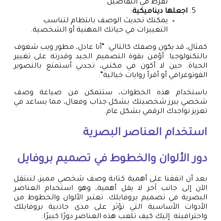
تفرط في التفاصيل.
اجعلها ديناميكية
:
يمكنك تحديث الوصف بانتظام لتناسب
التغييرات في حياتك المهنية أو الشخصية.
كمثال، قد يكون وصفك كالتالي: “أنا عادل، مطور ويب شغوف
بالتكنولوجيا. أؤمن بقوة التصميم الجيد وقدرته على تغيير
الحياة. حين لا أكون في مكتبي، تجدني أستمتع بالتصوير
الفوتوغرافي أو أقرأ روايات خيالية”.
باستخدام هذه الخطوات، ستتمكن من صياغة وصف
شخصي يبرز شخصيتك بشكل جذاب وفعال، مما يساعد في
تعزيز تواجدك الرقمي بشكل عام.
استخدام العناصر البصرية
دور الألوان والخطوط في
تصميم بروفايل
بعد أن اتفقنا على أهمية كتابة وصف شخصي مميز، لننتقل
الآن إلى جانب آخر لا يقل أهمية، وهو استخدام العناصر
البصرية في تصميم بروفايلك. تعتبر الألوان والخطوط من
الأدوات الأساسية التي تؤثر على مدى جاذبية بروفايلك
واحترافيته. إليك كيف تلعب هذه العناصر دورًا كبيرًا: