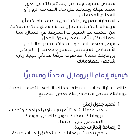
شخص محترف ومنظم. يساهم ذلك في تعزيز
مصداقيتك ويساعد على بناء الثقة مع الزوار أو
العملاء المحتملين.
استجابة متغيرة
: إذا كنت في مهنة ديناميكية أو
مرتبطة بالتكنولوجيا، فإن تحديث معلوماتك سيمكنك
من التكيف مع التغييرات السريعة في المجال، مما
يجعلك أكثر تنافسية في سوق العمل.
فرص جديدة
: الأفراد والشركات يبحثون غالبًا عن
الأشخاص المناسبين لمشاريع معينة. إذا لم يكن
بروفايلك محدثًا، قد تفوت فرصًا قد تأتي نتيجة زيارة
شخص لمعلوماتك.
كيفية إبقاء البروفايل محدثًا ومتميزًا
هناك استراتيجيات بسيطة يمكنك اتباعها لتضمن تحديث
بروفايلك بشكل منتظم؛ إليك بعض النصائح:
تحديد جدول زمني
:
حدد موعدًا شهريًا أو ربع سنوي لمراجعة وتحديث
بروفايلك. يمكنك تدوين ذلك في تقويمك
الشخصي حتى لا تنساه.
إضافة إنجازات جديدة
:
قم بتحديث بروفايلك عند تحقيق إنجازات جديدة،