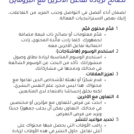
نصائح لزيادة تفاعل الآخرين مع البروفايل
لضمان أداء أفضل في التواصل وجذب المزيد من التفاعلات،
إليك بعض الاستراتيجيات الفعالة:
قدّم محتوى قيّم
:
قدّم معلومات أو نصائح ذات قيمة مضافة
لجمهورك. كلما زادت فائدة المحتوى، زادت
احتمالية تفاعل الآخرين معه.
استخدم الوسوم (هاشتاجات)
:
استخدم الوسوم المناسبة لزيادة نطاق وصول
منشوراتك. تأكد من البحث عن الوسوم الشائعة
في مجالك ودمجها في مشاركاتك.
تعزيز العلاقات
:
قدم شكرًا أو تهنئة للأشخاص الذين تفاعوا مع
محتواك. هذا ليس مجرد علم النفس البشري،
لكنه يخلق إحساسًا بالانتماء لدى المتابعين.
التعاون مع الآخرين
:
ابحث عن فرص للتعاون مع مؤثرين أو مختصين
في مجالك. التعاون يمكن أن يجلب جمهورًا جديدًا
ويزيد من فرص التعرض.
تحديد مواعيد للنشر
:
راقب الأوقات التي يحصل فيها محتواك على
أعلى تفاعل. حاول النشر في هذه الأوقات لزيادة