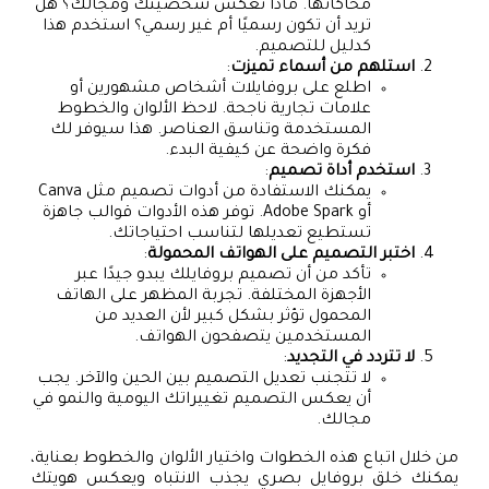
محاكاتها. ماذا تعكس شخصيتك ومجالك؟ هل
تريد أن تكون رسميًا أم غير رسمي؟ استخدم هذا
كدليل للتصميم.
استلهم من أسماء تميزت
:
اطلع على بروفايلات أشخاص مشهورين أو
علامات تجارية ناجحة. لاحظ الألوان والخطوط
المستخدمة وتناسق العناصر. هذا سيوفر لك
فكرة واضحة عن كيفية البدء.
استخدم أداة تصميم
:
يمكنك الاستفادة من أدوات تصميم مثل Canva
أو Adobe Spark. توفر هذه الأدوات قوالب جاهزة
تستطيع تعديلها لتناسب احتياجاتك.
اختبر التصميم على الهواتف المحمولة
:
تأكد من أن تصميم بروفايلك يبدو جيدًا عبر
الأجهزة المختلفة. تجربة المظهر على الهاتف
المحمول تؤثر بشكل كبير لأن العديد من
المستخدمين يتصفحون الهواتف.
لا تتردد في التجديد
:
لا تتجنب تعديل التصميم بين الحين والآخر. يجب
أن يعكس التصميم تغييراتك اليومية والنمو في
مجالك.
من خلال اتباع هذه الخطوات واختيار الألوان والخطوط بعناية،
يمكنك خلق بروفايل بصري يجذب الانتباه ويعكس هويتك