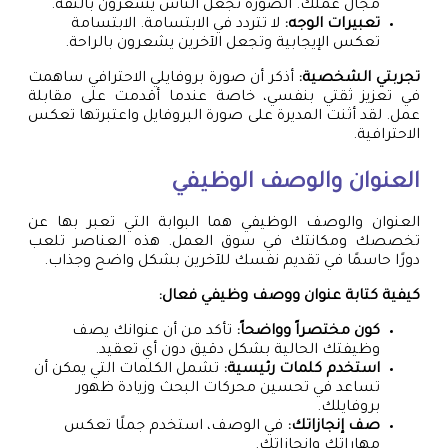
مجال عملك. الصورة تجعل الناس يشعرون بالثقة.
تعبيرات الوجه:
لا تتردد في الابتسامة. الابتسامة
تعكس الإيجابية وتجعل الآخرين يشعرون بالراحة.
تجربتي الشخصية:
أذكر أن صورة بروفايلي الاحترافي ساهمت
في تعزيز ثقتي بنفسي، خاصة عندما أقدمت على مقابلة
عمل. لقد أثنت المديرة على صورة البروفايل واعتبرتها تعكس
الاحترافية.
العنوان والوصف الوظيفي
العنوان والوصف الوظيفي هما البوابة التي تعبر بها عن
تخصصك ومكانتك في سوق العمل. هذه العناصر تلعب
دورًا حاسمًا في تقديم نفسك للآخرين بشكل واضح وجذاب.
كيفية كتابة عنوان ووصف وظيفي فعال:
كون مختصراً وواضحاً:
تأكد من أن عنوانك يصف
وظيفتك الحالية بشكل دقيق دون أي تعقيد.
استخدم كلمات رئيسية:
تشمل الكلمات التي يمكن أن
تساعد في تحسين محركات البحث وزيادة ظهور
بروفايلك.
صف إنجازاتك:
في الوصف، استخدم جملًا تعكس
مهاراتك وإنجازاتك.