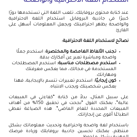
استخدام اللغة الاحترافية والواضحة
عند كتابة محتوى بروفايلك، تلعب اللغة التي تستخدمها دورًا
كبيرًا في جاذبية البروفايل. استخدام اللغة الاحترافية
والواضحة يظهر احترافيتك ويجعل المعلومات أسهل على
القارئ.
نصائح لاستخدام اللغة الاحترافية:
تجنب الألفاظ الغامضة والمختصرة:
استخدم جملًا
واضحة ومباشرة تعبر عن أفكارك بدقة.
استخدم مصطلحات مناسبة:
استخدم المصطلحات
المستخدمة في مجالك، مما يعكس معرفتك
ومهاراتك.
كون إيجابيًا:
استخدم تعبيرات تتسم بالإيجابية، فهذا
يعكس شخصيتك ويجذب الانتباه.
على سبيل المثال، بدلاً من كتابة “كفاءتي في المبيعات
عالية”، يمكنك القول “نجحت في تحقيق 150% من أهداف
المبيعات المحددة للعام الماضي”. هذه الصياغة تعطي
انطباعًا أقوى عن إنجازاتك.
باستخدام لغة واضحة واحترافية وتحديث معلوماتك بشكل
منتظم، يمكنك تحسين جاذبية بروفايلك وزيادة فرصك