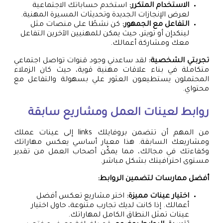
الاستخدام المتكرر:
استخدم حساباتك الاجتماعية
لعرض الإنجازات الجديدة وتحديثات المسيرة المهنية.
التفاعل مع الجمهور:
كن نشطًا على منصات مثل
لينكدإن أو تويتر، حيث يمكن للمهنيين الآخرين التفاعل
معك ومشاركة أعمالك.
تجربتي الشخصية:
لقد ساعدني وجود قنوات تواصل اجتماعي
متكاملة في بناء علاقات مهنية قوية، حيث كان الزملاء
المحتملون يستطيعون العثور علي بسهولة والتفاعل مع
محتواي.
روابط لعينات العمل ومشاريع سابقة
من المهم أن تتضمن بروفايلك links إلى عينات عملك
ومشاريعك السابقة. هذا معيار أساسي يعكس مهاراتك
وكفاءتك في مجالك، مما يمكّن أصحاب العمل من تقدير
مستوى احترافيتك بشكل مباشر.
أفضل ممارسات لتضمين الروابط:
اختيار عينات مميزة:
اختر مشاريع تعكس أفضل
أعمالك. إذا كانت لديك تجارب متنوعة، حاول اختيار
عينات تمثل النطاق الكامل لمهاراتك.