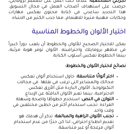
تجربتي الشخصية:
عندما كنت أعمل على تصميم بروفايلي،
حرصت على استهداف أصحاب العمل في مجال التسويق.
هذا التحديد ساعدني في كتابة محتوى يعكس مهارات
وحكايات مهنية مثيرة للاهتمام، مما جذب الكثير من الانتباه.
اختيار الألوان والخطوط المناسبة
يمكن للاختيار الصحيح للألوان والخطوط أن يلعب دوراً كبيراً
في مظهر بروفايلك واحترافيته. الألوان توفر هوية مرئية،
بينما الخطوط تعكس أسلوب الكتابة.
نصائح لاختيار الألوان والخطوط:
اختر ألوانًا متناسقة:
حاول استخدام ألوان تعكس
مجالك والمشاعر التي ترغب في نقلها. في مجالات
التكنولوجيا، الألوان الباردة مثل الأزرق تعكس
الاحترافية، بينما تعبر الألوان الدافئة عن الإبداع.
التوازن في النص:
استخدم خطوطًا واضحة وسهلة
القراءة. تجنب استخدام أكثر من خطين مختلفين في
وقت واحد.
تجنب الألوان الزاهية والمبالغة:
تذكر أن هدفك هو
تقديم انطباع احترافي، لذا كن حذرًا من عدم استخدام
ألوان مزعجة أو غير متناسقة.