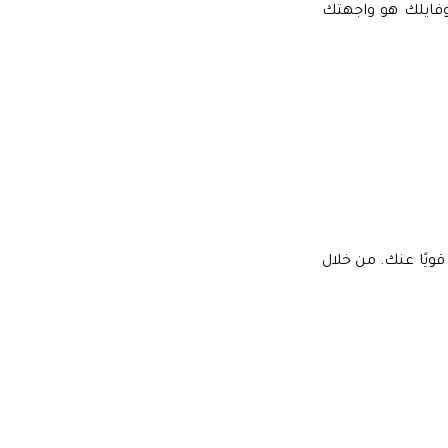
فايلك هو واجهتك
يًا عنك. من خلال