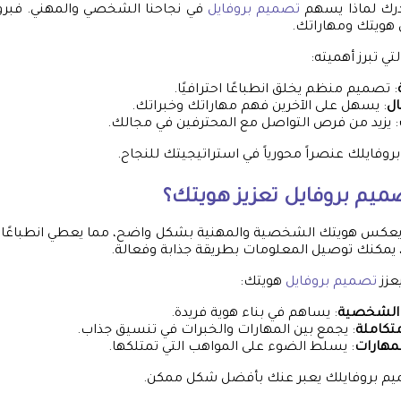
ندرك لماذا يسهم
تصميم بروفايل
في نجاحنا الشخصي والمهني. فبرو
 هويتك ومهاراتك.
ي تبرز أهميته:
: تصميم منظم يخلق انطباعًا احترافيًا.
ال
: يسهل على الآخرين فهم مهاراتك وخبراتك.
: يزيد من فرص التواصل مع المحترفين في مجالك.
روفايلك عنصراً محورياً في استراتيجيتك للنجاح.
ميم بروفايل
تعزيز هويتك؟
عكس هويتك الشخصية والمهنية بشكل واضح، مما يعطي انطباعًا قو
يمكنك توصيل المعلومات بطريقة جذابة وفعالة.
عزز
تصميم بروفايل
هويتك:
ة الشخصية
: يساهم في بناء هوية فريدة.
تكاملة
: يجمع بين المهارات والخبرات في تنسيق جذاب.
لمهارات
: يسلط الضوء على المواهب التي تمتلكها.
يم بروفايلك يعبر عنك بأفضل شكل ممكن.