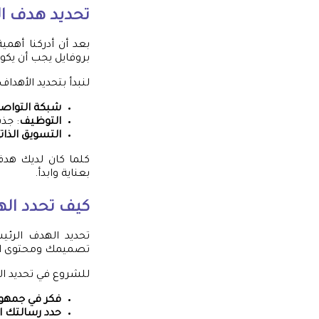
تحديد هدف ال
بعد أن أدركنا أهمي
بروفايل يجب أن يك
لنبدأ بتحديد الأهداف
شبكة التواص
التوظيف
: جذ
التسويق الذات
كلما كان لديك هدف
بعناية وابدأ.
كيف تحدد اله
تحديد الهدف الرئي
تصميمك ومحتوى البر
للشروع في تحديد ال
فكر في جمهو
حدد رسالتك ا