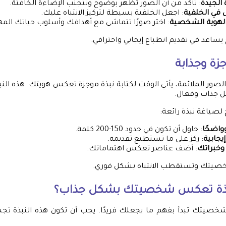
 الجيدة
: تأكد من أن الصور تظهر بوضوح وتتجنب الإضاءة الخافتة.
في الخلفية
: اجعل الخلفية بسيطة لتركيز الانتباه عليك.
الهوية الشخصية
: اختر صورًا تتماشى مع أهدافك وأسلوب حياتك المه
يساعد في تقديم انطباع إيجابي واحترافي.
جزة وجذابة
 الصور الملائمة، يأتي الوقت لكتابة نبذة موجزة تعكس هويتك. هذه ال
 جذاب وفعال.
صياغة نبذة رائعة:
واضحًا
: حاول أن تكون في حدود 150-200 كلمة.
يجابية
: ركز على ما تستطيع تقديمه.
وخبراتك
: أضف عناصر تعكس اهتماماتك.
خصيتك وتستقطب الانتباه بشكل فوري.
بذة تعكس شخصيتك بشكل جذاب؟
خصيتك تبدأ بفهم ما يجعلك فريدًا. يجب أن تكون هذه النبذة تج