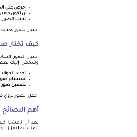
احرص على الج
أن تكون معبر
تجنب الصور غي
اختيار الصور بعناية
كيف تختار ص
اختيار الصور المن
وشخص. إليك بعض 
تحديد الجوانب ا
استخدام صور 
تضمين صور 
اجعل الصور تروي ق
أهم النصائح ل
بعد أن ناقشنا كيف
المناسبة لتعزيز برو