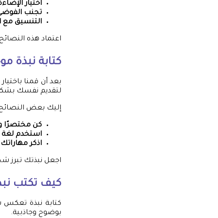
اختيار الإضاءة
تجنب الفوضى 
التنسيق مع 
اعتماد هذه النصائح 
كتابة نبذة مو
بعد أن قمنا باختيار
لتقديم نفسك بشكل
إليك بعض النصائح ل
كن مختصرًا و
استخدم لغة إ
اذكر مهاراتك 
اجعل نبذتك تبرز ش
كيف تكتب ن
كتابة نبذة تعكس ش
بوضوح وجاذبية.