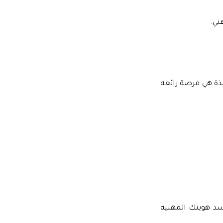
ني.
نبذة هي فرصة رائعة
سد هويتك المهنية