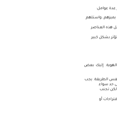
 عدة عوامل:
 يميزهم، واستلهم
عل هذه العناصر
ؤثر بشكل كبير
 الهوية. إليك بعض
فس الطريقة. يجب
ى حد سواء.
 لكن تجنب
تراحات أو