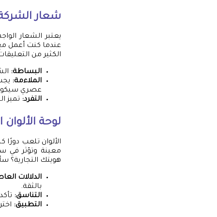
شعار الشركة
يعتبر الشعار الواجه
عندما كنت أعمل مع
الكثير من التعليقات
البساطة:
الشع
الملاءمة:
يجب 
عصري سيكون
التفرد:
تميز ال
لوحة الألوان ا
الألوان تلعب دورًا
معينة وتؤثر في س
هويتك التجارية؟ سأش
الدلالات العا
بالثقة.
التناسق:
تأكد 
التطبيق:
اختر 