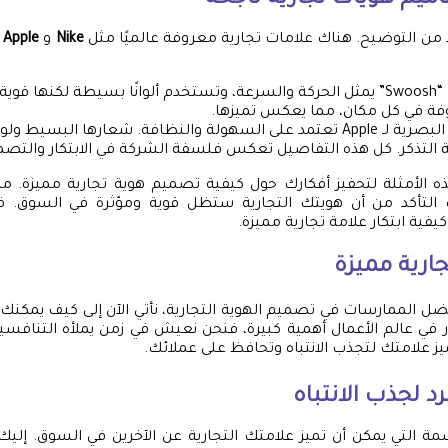
اميم هويات تجارية ناجحة
زيد من التوضيح. هناك علامات تجارية معروفة عالميًا مثل
Nike
و
Apple
ت
شعارها “Swoosh” يمثل الحركة والسرعة، وتستخدم ألوانًا بسيطة لكنها ق
ة في كل مكان، مما يعكس تميزها.
الهوية البصرية لـ Apple تعتمد على السهولة والنظافة. شعارها البسي
التذكر. كل هذه التفاصيل تعكس فلسفة الشركة في الابتكار والتصم
 الأمثلة لتحفيز أفكارك حول كيفية تصميم هوية تجارية مميزة. من
التأكد من أن هويتك التجارية ستظل قوية ومؤثرة في السوق. في 
ة ابتكار علامة تجارية مميزة.
جارية مميزة
ل الممارسات في تصميم الهوية التجارية، نأتي الآن إلى كيف يمكنك اب
ار في عالم الأعمال أهمية كبيرة، فنحن نعيش في زمن يملأه التنافسية
ز علامتك لتجذب الانتباه وتحافظ على عملائك.
د لجذب الانتباه
السمة التي يمكن أن تميز علامتك التجارية عن الآخرين في السوق. إل