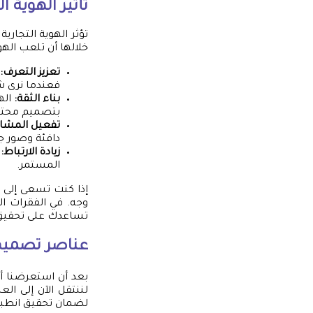
تأثير الهوية ا
تؤثر الهوية التجار
خلالها أن تلعب الهوي
تعزيز التعرف:
فعندما نرى شعار
بناء الثقة:
اله
بتصميم محترف
تفعيل المشاع
دافئة وصور جذ
زيادة الارتباط:
ع
المستمر.
إذا كنت تسعى إلى ت
وجه. في الفقرات 
تساعدك على تحقيق
عناصر
تصميم 
بعد أن استعرضنا 
لننتقل الآن إلى ا
لضمان تحقيق انطبا