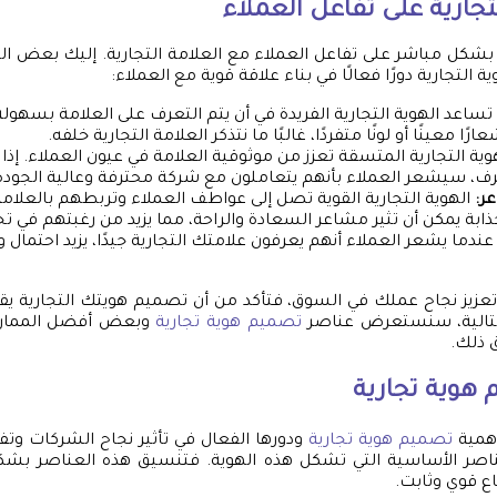
لتجارية على تفاعل العملاء
ية بشكل مباشر على تفاعل العملاء مع العلامة التجارية. إليك بعض ا
ة التجارية دورًا فعالًا في بناء علاقة قوية مع العملاء:
تساعد الهوية التجارية الفريدة في أن يتم التعرف على العلامة بسهو
ًا معينًا أو لونًا متفردًا، غالبًا ما نتذكر العلامة التجارية خلفه.
وية التجارية المتسقة تعزز من موثوقية العلامة في عيون العملاء. إ
، سيشعر العملاء بأنهم يتعاملون مع شركة محترفة وعالية الجودة
ر:
الهوية التجارية القوية تصل إلى عواطف العملاء وتربطهم بالعلامة. 
ابة يمكن أن تثير مشاعر السعادة والراحة، مما يزيد من رغبتهم في ت
ندما يشعر العملاء أنهم يعرفون علامتك التجارية جيدًا، يزيد احتمال 
عزيز نجاح عملك في السوق، فتأكد من أن تصميم هويتك التجارية يق
التالية، سنستعرض عناصر
تصميم هوية تجارية
وبعض أفضل الممارس
 ذلك.
هوية تجارية
أهمية
تصميم هوية تجارية
ودورها الفعال في تأثير نجاح الشركات وتف
لعناصر الأساسية التي تشكل هذه الهوية. فتنسيق هذه العناصر ب
ع قوي وثابت.