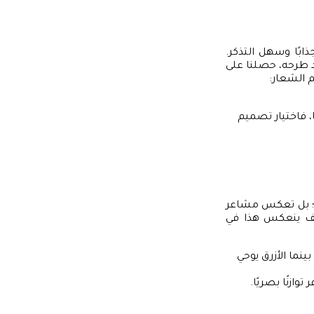
ذابًا وسهل التذكر.
 طرحه، حصلنا على
م الشعار:
 فاختيار تصميم
الي؛ بل تعكس مشاعر
يف ينعكس هذا في
ينما الأزرق يوحي
وازنًا بصريًا.