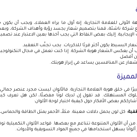
ة الأولى للعلامة التجارية. إنه أول ما يراه العملاء، ويجب أن يكون ج
 شركة ناشئة، قمنا بتصميم شعار يجسد رؤية وأهداف الشركة، وبعد
 الإيجابية. إليك بعض النقاط التي يجب أخذها بعين الاعتبار عند تصمي
ار البسيط يكون أكثر قربًا للذكريات. يجب تجنّب التعقيد.
أن يعكس الشعار هوية الشركة. إذا كنت تعمل في مجال التكنولوجيا،
 أفضل.
شعار عن المنافسين يساعد في إبراز هويتك.
لمميزة
 كبيرًا في خلق هوية العلامة التجارية. فالألوان ليست مجرد عنصر جم
لوك المستهلك. قد تقول إن لديك لونًا مفضلًا، لكن هل تعرف ك
ارككم بعض الأفكار حول كيفية اختيار لوحة الألوان:
طفية:
كل لون يحمل دلالات معينة. مثلاً، الأحمر يمثل الطاقة والحماس، ب
من أن الألوان المتنوعة تتناغم مع بعضها. قواعد الألوان التكميلية توفر ت
ألوانًا يسهل استخدامها في جميع المواد التسويقية والأدوات.