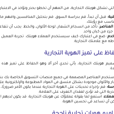
التي تشكل هويتك التجارية، من المهم أن تخطو بحذر وتؤخذ في الاعتبار
ية:
قبل أن تبدأ، قم بدراسة السوق. قم بتحليل المنافسين وافهم ما
تتناسب مع رؤيتك.
العناصر:
تأكد من انسجام الشعار، لوحة الألوان، والخط. يجب أن تتفا
جزء من كيان واحد.
دم:
ضع في اعتبارك كيف سيستخدم العملاء هويتك. تجربة العميل ت
طه مع علامتك التجارية.
ظ على تميز الهوية التجارية
يم هويتك التجارية، يأتي تحدي آخر ألا وهو الحفاظ على تميز هذه
ة:
ستخدم العناصر المصممة في جميع منصات التسويق الخاصة بك بن
ر والألوان موجودة بشكل متسق في المواد المطبوعة والإلكترونية عل
سة:
قم بإجراء تحديثات على الهوية التجارية عندما يكون الأمر ضروريًا،
ذرية التي قد تؤدي لفقدان التعرف على العلامة.
عملاء:
استمع لما يقوله عملاؤك عن هويتك التجارية. قد يكون لديهم اق
 أن تساعد في تحسين الهوية.