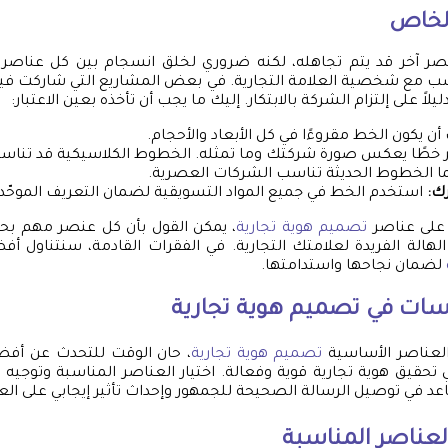
لخاص
 آخر قد يتم تجاهله، لكنه ضروري لخلق انسجام بين كل عناصر ا
سب مع شخصية العلامة التجارية. في بعض المشاريع التي شاركت فيها
ً على إلتزام الشركة بالابتكار. إليك ما يجب أن تأخذه بعين الاعتبار:
ن يكون الخط مقروءًا في كل الأبعاد والأحجام.
 خطًا يعكس صورة شركتك وما تمثله. الخطوط الكلاسيكية قد تناسب
نما الخطوط الحديثة تناسب الشركات العصرية.
ك:
استخدم الخط في جميع المواد التسويقية لضمان التعريف الموحّد.
 على عناصر
تصميم هوية تجارية
، يمكن القول بأن كل عنصر مهم بحد 
لهالة الفريدة لعلامتك التجارية. في الفقرات القادمة، سنتناول 
لضمان نجاحها واستدامتها.
سات في
تصميم هوية تجارية
لعناصر الأساسية
تصميم هوية تجارية
، حان الوقت للتحدث عن أفض
حقيق هوية تجارية قوية وفعالة. اختيار العناصر المناسبة وتوجيه 
اعد في توصيل الرسالة الصحيحة للجمهور وإحداث تأثير إيجابي على الع
العناصر المناسبة