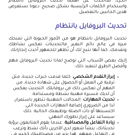
الجزء، سأتحدث عن أهمية تحديث البروفايل بانتظام
واستخدام الكلمات الرئيسية بشكل صحيح. دعونا نستعرض
هذين الجانبين بالتفصيل.
تحديث البروفايل بانتظام
تحديث البروفايل بانتظام هو من الأمور الحيوية التي تمنحك
ميزة في عالم دائم التغير. فالتحديثات تعكس نشاطك
وتقدمك، كما أنها تتيح لك أن تُظهر للجمهور أحدث إنجازاتك.
إليك بعض الأسباب التي توضح لماذا تحديث البروفايل مهم
وأفضل الطرق لتنفيذ ذلك:
إبراز التقدم الشخصي
: كلما قدمت خبرات جديدة، مثل
ترقية في العمل أو الحصول على شهادة جديدة، من
المهم أن تعكس ذلك في بروفايلك. التحديث يعكس
أن لديك مسيرة مهنية نشطة ومستدامة.
تحديث المهارات
: المجالات المهنية تتطور باستمرار،
لذا من الضروري إضافة المهارات الجديدة التي
اكتسبتها أو ذات الصلة بوظيفتك الحالية. ذلك
سيساعد على إبراز تطورك المهني.
زيادة التفاعل والمصداقية
: عندما يقوم المتابعون برؤية
تحديثاتك، ينشأ شعور لدى الآخرين بأنك نشط وترغب
في التفاعل معهم. هذا يزيد من مصداقيتك كخبير في