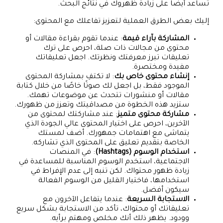
تساعد أيضًا على زيادة ظهروك في نتائج البحث.
إليك بعض الطرق العملية لتعزيز تفاعلك مع المحتوى:
المشاركة بآراء قيمة
: عندما تقوم بقراءة مقالات أو
محتوى من مجالات ذات صلة، احرص على ترك
تعليقات تبرز معرفتك ونظرتك. اجعل تعليقاتك
مفيدة ومختصرة.
إنشاء محتوى خاص بك
: لا تكتفِ بمشاركة المحتوى
الموجود فقط، بل اجعل لك صوتًا خاصًا من خلال كتابة
مقالات أو منشورات تتحدث عن موضوعات تهمك.
ستزيد هذه الخطوة من مصداقيتك وتعزز من ظهورك.
مشاركة محتوى متميز
: عند مشاركتك لمحتوى من
الآخرين، احرص على اختيار المحتوى عالي الجودة الذي
يتماشى مع اهتمامات جمهورك. أضف لمستك
الخاصة بتقديم تعليق على المحتوى الذي تشاركه.
استخدام الوسوم (Hashtags)
: في المنصات
الاجتماعية، استخدم الوسوم المناسبة للمساعدة في
زيادة ظهور محتواك. لكن تنبه إلى عدم الإفراط في
استخدامها، فاختيار القليل من الوسوم الفعالة
سيكون أفضل.
الاستجابة السريعة
: عندما يتفاعل الآخرون مع
تعليقاتك أو محتواك، تأكد من الاستجابة بشكل سريع
وودود. يظهر ذلك أنك مخلص ومهتم برأيه.