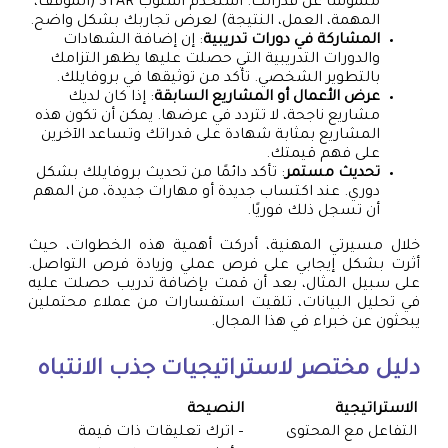
ملموسًا عن قدراتك. استخدم أسلوب STAR (الموقف،
المهمة، العمل، النتيجة) لعرض تجاربك بشكل واضح.
المشاركة في دورات تدريبية
: إن إضافة الشهادات
والدورات التدريبية التي حصلت عليها يظهر التزامك
بالتطوير الشخصي. تأكد من توثيقها في بروفايلك.
عرض الأعمال أو المشاريع السابقة
: إذا كان لديك
مشاريع ناجحة، لا تتردد في عرضها. يمكن أن تكون هذه
المشاريع بمثابة شهادة على قدراتك وتساعد الآخرين
على فهم قيمتك.
تحديث مستمر
: تأكد دائمًا من تحديث بروفايلك بشكل
دوري. عند اكتساب جديدة أو مهارات جديدة، من المهم
أن تسجل ذلك فوريًا.
خلال مسيرتي المهنية، أدركت أهمية هذه الخطوات، حيث
أثرت بشكل إيجابي على فرص عملي وزيادة فرص التواصل.
على سبيل المثال، بعد أن قمت بإضافة تدريب حصلت عليه
في تحليل البيانات، تلقيت استفسارات من عملاء محتملين
يبحثون عن خبراء في هذا المجال.
دليل مختصر لاستراتيجيات جذب الانتباه
الاستراتيجية
النصيحة
التفاعل مع المحتوى
– اترك تعليقات ذات قيمة