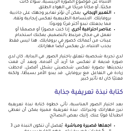
الانتباه عن موضوع الصورة الرئيسية، سواء كانت
مكتبًا، أو مكانًا مريحًا في الهواء الطلق.
التعبير الإيجابي
: يمكن أن تؤثر تعابير وجهك على جاذبية
بروفايلك. الابتسامة الطبيعية تعكس إيجابية وثقة،
مما يجعلك تبدو أكثر قربًا وودودًا.
عناصر احترافية أخرى
: إذا كنت مصورًا أو مصممًا أو
تعمل في مجال مرتبط بالتصميم، يمكنك استخدام
عينات من أعمالك كصور في بروفايلك. هذا ليس فقط
يجذب الانتباه، بل يعكس أيضًا مهاراتك.
لدي تجربة شخصية تتعلق باختيار الصور. في البداية، كان لدي
صورة قديمة لا تعكس ما أريد أن أقدمه، وبعد أن قمت
بتحديثها بصورة تعكس شخصيتي بشكل أفضل، لاحظت
زيادة في التفاعل مع بروفايلي. قد يبدو الأمر بسيطًا، ولكنه
فعليًا كان له تأثير كبير.
كتابة نبذة تعريفية جذابة
بعد اختيار الصور المناسبة، تأتي خطوة كتابة نبذة تعريفية
تبرز مهاراتك وخبراتك. نبذة تعريفية مميزة يمكن أن تعطي
انطباعًا قويًا عنك. إليك بعض النصائح:
اجعلها قصيرة ومباشرة
: يُفضل أن تتكون النبذة من 3