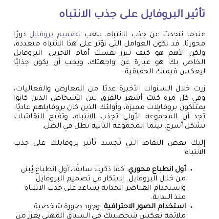
تأثير البروفايل على جذب الانتباه
عندما نتحدث عن جذب الانتباه، يلعب
تصميم بروفايل
دورًا
محوريًا. قد تكون العوامل التي تؤثر على هذا الانتباه متعددة،
ولكن الأهم هو كيف تبرز نفسك أمام الآخرين. البروفايل
الخاص بك هو عبارة عن واجهتك، ويجب أن يكون جذابًا
ليعكس قيمتك الحقيقية.
زرت خلال السنوات الأخيرة عددًا من المعارض والفعاليات،
وفي كل مرة كنت أشعر بالفرق بين الأشخاص الذين كانوا
يمتلكون بروفايلات مميزة، وأولئك الذين كان بروفايلهم عاديًا.
تجد أن المجموعة الأولى تجذب الانتباه، وتفتح النقاشات
بشكل أسرع، بينما المجموعة الثانية تظل في الظل.
إليك بعض النقاط التي تجسد تأثير بروفايلك على جذب
الانتباه:
أول انطباع محوري
: كما ذكرت سابقًا، أول انطباع يُبنى
من خلال البروفايل. الابتكار في تصميم البروفايل
واستخدام العناصر الجذابة يساعد على جذب الانتباه
منذ البداية.
استخدام الصور الاحترافية
: وجود صورة شخصية
ملائمة تعكس شخصيتك في السياق المهني يعزز من