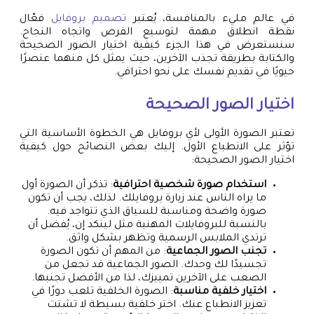
في عالم مليء بالمنافسة، يُعتبر
تصميم بروفايل
فعّال
نقطة انطلاق مهمة لتوسيع الفرص واتجاه النجاح.
سنستعرض في هذا الجزء كيفية اختيار الصور الصحيحة
والكتابة بطريقة تجذب الآخرين، حيث يمثل كل منهما عنصرًا
حيويًا في تقديم نفسك على نحو احترافي.
اختيار الصور الصحيحة
تعتبر الصورة الأولى لأي بروفايل هي الخطوة الأساسية التي
تؤثر على الانطباع الأول. إليك بعض النصائح حول كيفية
اختيار الصور الصحيحة:
استخدام صورة شخصية احترافية
: تذكر أن الصورة أول
ما يراه الناس عند زيارة بروفايلك. لذلك، يجب أن تكون
صورة واضحة ومناسبة للسياق الذي تتواجد فيه.
بالنسبة للبروفايلات المهنية مثل لينكد إن، يُفضل أن
ترتدي الملابس الرسمية وتظهر بشكل واثق.
تجنب الصور الجماعية
: من المهم أن تكون الصورة
تجسيدًا لك وحدك. الصور الجماعية قد تجعل من
الصعب على الآخرين تمييزك، لذا من الأفضل تجنبها.
اختيار خلفية مناسبة
: الصورة الخلفية تلعب دورًا في
تعزيز الانطباع عنك. اختر خلفية بسيطة لا تشتت