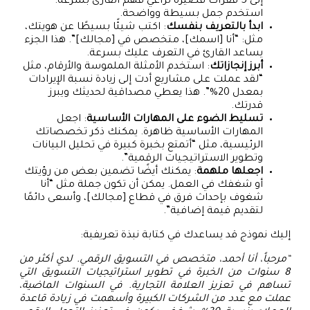
إلى 5 فقرات قصيرة تراعي فهم القارئ بسرعة.
استخدم جمل بسيطة وواضحة.
ابدأ بالتعريف بنفسك
: اكتب شيئًا بسيطًا عن هويتك،
مثل: “أنا [اسمك]، متخصص في [مجالك]”. هذا الجزء
يساعد القارئ في التعرف عليك بسرعة.
أبرز إنجازاتك
: استخدم الأمثلة الملموسة والأرقام، مثل
“لقد عملت على مشاريع أدت إلى زيادة نسبة الإيرادات
بمعدل 20%”. هذا يعطي مصداقية لحديثك ويبرز
قدرتك.
تسليط الضوء على المهارات الأساسية
: اجعل
المهارات الأساسية ظاهرة. يمكنك ذكر تخصصاتك
الرئيسية، مثل “أتمتع بخبرة كبيرة في تحليل البيانات
وتطوير الاستراتيجيات الرقمية”.
اجعلها ملهمة
: يمكنك أيضًا تضمين بعض من رؤيتك
أو شغفك في العمل. يمكن أن تكون جملة مثل “أنا
شغوف بإحداث فرق في قطاع [مجالك]، وأسعى دائمًا
لتقديم قيمة إضافية”.
إليك نموذج قد يساعدك في كتابة نبذة تعريفية:
“مرحباً، أنا أحمد، متخصص في التسويق الرقمي. لدي أكثر من
8 سنوات من الخبرة في تطوير استراتيجيات التسويق التي
تساهم في تعزيز العلامة التجارية. في السنوات الماضية،
عملت مع عدد من الشركات الكبيرة وأسهمت في زيادة قاعدة