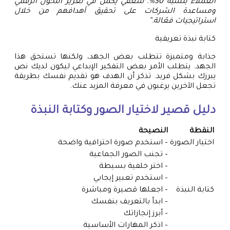
العملاء بنسبة 30%. شغفي يكمن في تعزيز التحول الرقمي
ومساعدة الشركات على تحقيق أهدافهم من خلال
استراتيجيات فعّالة.”
كتابة نبذة تعريفية
جذابة ومتميزة تتطلب بعض الجهد، ولكنها تستحق هذا
الجهد. يتطلب الأمر بعض التفكير الإبداعي ليكون لديك نص
يبرزك بشكل فريد. تذكر أن الهدف هو تقديم نفسك بطريقة
تجعل الآخرين يرغبون في معرفة المزيد عنك.
دليل قصير لاختيار الصور وكتابة النبذة
النقطة
النصيحة
اختيار الصورة
– استخدم صورة احترافية واضحة
– تجنب الصور الجماعية
– اختر خلفية بسيطة
– استخدم تعبير إيجابي
كتابة النبذة
– اجعلها قصيرة ومباشرة
– ابدأ بالتعريف بنفسك
– أبرز إنجازاتك
– اذكر المهارات الأساسية