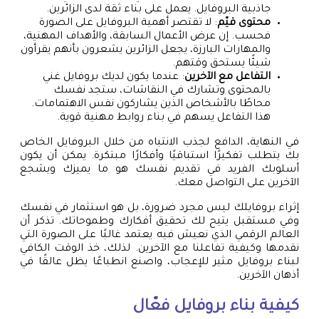
جاذبية البروفايل. يعمل على بناء ثقة لدى الزائرين.
محتوى قيّم
: لا تقتصر أهمية البروفايل على الصورة
فحسب. إن عرض الأعمال السابقة، والأهداف المهنية،
والمهارات البارزة، يجعل الزائرين يشعرون بأنهم يقرأون
شيئًا يستحق وقتهم.
التفاعل مع الآخرين
: عندما يكون لديك بروفايل غني
بالمحتوى وتشارك في النقاشات، ستجد نفسك
محاطًا بالأشخاص الذين يشاركون نفس الاهتمامات.
هذا التفاعل يسهم في بناء روابط مهنية قوية.
في النهاية، الدافع لجذب الانتباه من خلال البروفايل الخاص
بك يتطلب تفكيرًا استباقيًا وأفكارًا مبتكرة. يمكن أن يكون
أسلوبك الفريد في تقديم نفسك هو ما يميزك ويشجع
الآخرين على التواصل معك.
إثراء بروفايلك ليس مجرد ضرورة، بل هو استثمار في نفسك
وفي مستقبل يتيح لك تحقيق أفكارك وطموحاتك. تذكر أن
العالم الرقمي الذي نعيش فيه يعتمد غالبًا على الصورة التي
نقدمها وكيفية تفاعلنا مع الآخرين. لذلك، خذ الوقت الكافي
لبناء بروفايل مثير للإعجاب، واصنع انطباعًا يظل عالقًا في
أذهان الآخرين.
كيفية بناء بروفايل فعّال