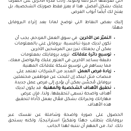
التي تعرضها أكثر دقة وتنوعًا، زادت قدرة الآخرين على التعرف
عليك بشكل أفضل. هذا لا يعزز فقط صورتك الشخصية، بل
يفتح لك أيضًا أبواب الفرص.
إليك بعض النقاط التي توضح لماذا يعد إثراء البروفايل
مهمًا:
التميّز عن الآخرين
: في سوق العمل المزدحم، يجب أن
تكون لديك ميزة تنافسية. بروفايل غني بالمعلومات
يمكن أن يجعلك تبرز بين المرشحين الآخرين.
توسيع دائرة علاقاتك
: تزويد بروفايلك بمعلومات
دقيقة يساعد الآخرين في العثور عليك والتواصل معك،
مما يساهم في توسيع شبكة علاقاتك المهنية.
زيادة فرص العمل
: العديد من الشركات تعتمد على
منصات مثل لينكد إن للبحث عن موظفين محتملين.
بروفايل مُحسَّن يمكن أن يؤدي إلى فرص عمل جديدة.
تحقيق الأهداف الشخصية والمهنية
: قد يكون لديك
أهداف واضحة تسعى لتحقيقها، ولذا، فإن عرض
مهاراتك وخبراتك بشكل فعّال يعمل كأداة لتحقيق
هذه الأهداف.
الحصول على صورة واضحة وشاملة عن نفسك عبر
بروفايلك يتطلب جهدًا وتفكيرًا استراتيجيًا، ولكنه يستحق
ذلك. لذا، من المهم أن ننتبه لهذا الجانب.