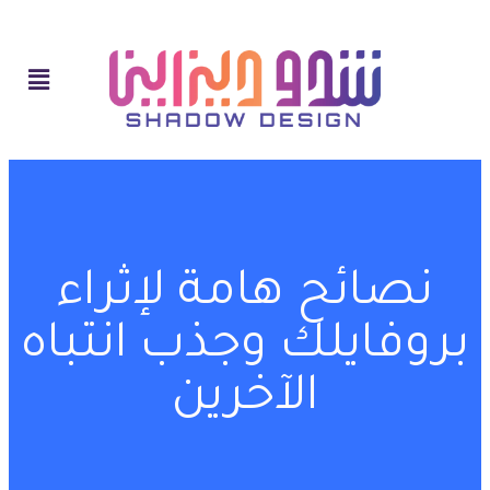
نصائح هامة لإثراء
بروفايلك وجذب انتباه
الآخرين