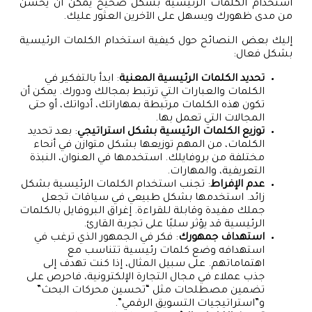
استخدام الكلمات الرئيسية بشكل صحيح يمكن أن يُحسن
من مدى ظهورك ويسهل على الآخرين العثور عليك.
إليك بعض النصائح حول كيفية استخدام الكلمات الرئيسية
بشكل فعال:
تحديد الكلمات الرئيسية المعنية
: ابدأ بالتفكير في
الكلمات والعبارات التي ترتبط بمجالك ودورك. يمكن أن
تكون هذه الكلمات مرتبطة بمهاراتك، أدواتك، أو حتى
المجالات التي تعمل بها.
توزيع الكلمات الرئيسية بشكل استراتيجي
: بعد تحديد
الكلمات، من المهم توزيعها بشكل متوازن في أنحاء
مختلفة من بروفايلك. استخدمها في العنوان، النبذة
التعريفية، والمهارات.
عدم الإفراط
: تجنب استخدام الكلمات الرئيسية بشكل
زائد. استخدمها بشكل طبيعي في سياقات تجعل
جملك مفيدة وقابلة للقراءة. إغراق البروفايل بالكلمات
الرئيسية قد يؤثر سلبًا على تجربة القارئ.
استهداف جمهورك
: فكر في الجمهور الذي ترغب في
استهدافه وضع كلمات رئيسية تتناسب مع
اهتماماتهم. على سبيل المثال، إذا كنت تهدف إلى
جذب عملاء في مجال التجارة الإلكترونية، فاحرص على
تضمين مصطلحات مثل “تحسين محركات البحث”
و”استراتيجيات التسويق الرقمي”.