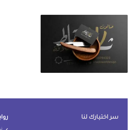
سر اختيارك لنا
روا
ت