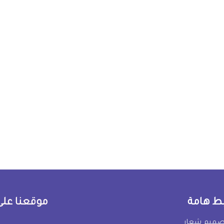
بط هامة
موقعنا على
صميم شعار