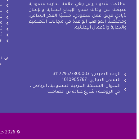
انطلقت شدو ديزاين وهي علامة تجارية سعودية
تص
منبثقة عن وكالة شدو الإبداع للدعاية والإعلان
تص
بأيادي فريق عمل سعودي، متبنيًا الفكر الإبداعي،
تص
ومحتضنًا المواهب الواعدة في مجالات التصميم
م
والدعاية والأعمال الإعلانية.
ت
ت
ل
ت
الرقم الضريبي: 311729673800003
السجل التجاري: 1010905767
العنوان: المملكة العربية السعودية، الرياض ،
حي الروضة ؛ شارع عبادة بن الصامت
© 2026 جميع الحقوق محفوظة - شدو ديزاين للدعاية والإعلان