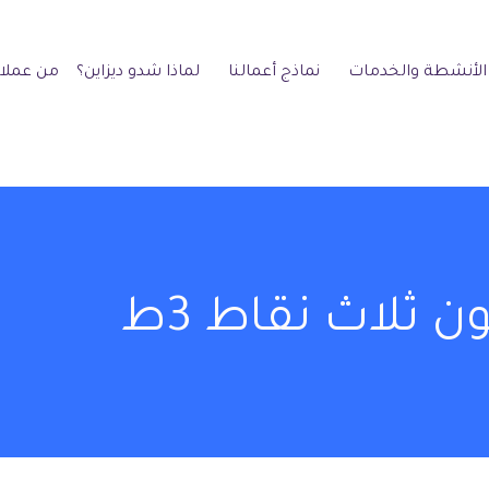
الأنشطة والخدمات
نماذج أعمالنا
لماذا شدو ديزاين؟
من عملائ
ن ثلاث نقاط 3ط