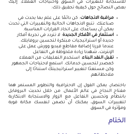
للاستجابة للتغيرات في السوق واحتياجات العملاء. إليك
بعض النصائح حول كيفية تحقيق ذلك:
مراقبة الاتجاهات
: كن دائمًا على علم بما يحدث في
صناعتك. تتبع الاتجاهات الحالية والتغييرات التي تحدث
يمكن أن يساعدك على اتخاذ القرارات المناسبة.
استثمار في الأفكار الجديدة
: لا تتردد في تجربة أفكار
جديدة أو استراتيجيات مبتكرة لتحسين بروفايلك.
عندما قررنا إضافة مقاطع فيديو وورش عمل على
الإنترنت، شهدنا زيادة ملحوظة في التفاعل.
تقبل النقد البناء
: استخدم التعليقات من العملاء
كمصدر لتحسين خدماتك. استمع لاحتياجات الجمهور
وكن مستعدًا لتغيير استراتيجيتك استنادًا إلى
ملاحظاتهم.
باختصار، يمكن القول إن الاحترافية والتطوير المستمر هما
مفتاح النجاح في عالم الأعمال. من خلال تحديث البروفايل
بانتظام وتحسين التفاعل مع الزوار والاستجابة الابتكارية
لتغييرات السوق، يمكنك أن تضمن لنفسك مكانة قوية
ومؤثرة في السوق.
الختام