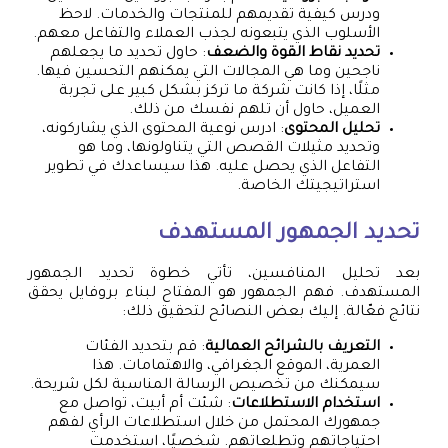
ودرس كيفية تقديمهم للمنتجات والخدمات. لاحظ
الأسلوب الذي يتبعونه لجذب العملاء والتفاعل معهم.
تحديد نقاط القوة والضعف
: حاول تحديد ما يجعلهم
ناجحين وما هي المجالات التي يمكنهم التحسين فيها.
مثلًا، إذا كانت شركة ما تركز بشكل كبير على تجربة
العميل، حاول أن تلهم نفسك من ذلك.
تحليل المحتوى
: ادرس نوعية المحتوى الذي يشاركونه،
وتحديد مثيلات القصص التي يتناولونها، وما هو
التفاعل الذي يحصل عليه. هذا سيساعدك في تطوير
استراتيجيتك الخاصة.
تحديد الجمهور المستهدف
بعد تحليل المنافسين، تأتي خطوة تحديد الجمهور
المستهدف. فهم الجمهور هو المفتاح لبناء بروفايل يحقق
نتائج فعّالة. إليك بعض النصائح لتحقيق ذلك:
التعريف بالشرائح العمالية
: قم بتحديد الفئات
العمرية، الموقع الجغرافي، والاهتمامات. هذا
سيمكنك من تخصيص الرسالة المناسبة لكل شريحة.
استخدام الاستطلاعات
: شئت أم أبيت، تواصل مع
جمهورك المحتمل من خلال استطلاعات الرأي لفهم
احتياجاتهم وتطلعاتهم. شخصيًا، استخدمت