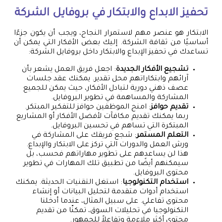
تحفيز الابداع والابتكار في بروفايل الشركة
الابتكار هو عنصر مهم لاستمرار النجاح، ويجب أن يكون جزءًا
أساسيًا من ثقافة الشركة. إليك بعض الأفكار التي يمكن أن
تساعدك في تحفيز الإبداع والابتكار داخل بروفايل الشركة:
تشجيع الأفكار الجديدة
: اجعل فريق العمل يشعر بأن
آرائهم وابتكاراتهم محل تقدير. يمكنك عقد جلسات
عصف ذهني دورية لتبادل الأفكار، حيث يمكن للجميع
المشاركة والمساهمة في تطوير البروفايل.
تقديم حوافز
: امنح الموظفين حوافز للتفكير المبتكر.
ربما يمكنك تقديم مكافآت لأفضل الأفكار أو المشاريع
المبتكرة التي تساهم في تحسين البروفايل.
التعلم المستمر
: شجع فريقك على المشاركة في
ورش العمل والدورات التي تركز على الابتكار والإبداع.
هذا لن يساعدهم على تطوير مهاراتهم فحسب، بل
سيمكنهم أيضًا من تطبيق تلك المهارات في تطوير
محتوى البروفايل.
استخدام التكنولوجيا
: استغل التقنيات الحديثة. يمكنك
استخدام أدوات متقدمة لتحليل البيانات أو إنشاء
محتوى تفاعلي. على سبيل المثال، عندما أدخلنا
التكنولوجيا في تحليلات السوق، تمكنّا من تقديم
محتوى أكثر ملاءمة وتفاعلاً للجمهور.