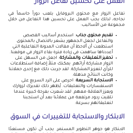
العمل على تحسين تفاعل الزوار
تفاعل الزوار مع محتوى البروفايل يلعب دوراً حاسماً في
نجاحه، لذلك يجب العمل على تحسين هذا التفاعل من خلال
مجموعة من الأساليب:
تقديم محتوى جذاب
: استخدم أساليب القصص
والتفاعل لجعل الجمهور يشعر بالاتصال بالمحتوى.
استطعت أن ألاحظ أن مقالات المدونة التفاعلية التي
أعددناها ساهمت في زيادة فترة بقاء الزوار في موقعنا.
تحفيز التعليقات والمشاركة
: اجعل من السهل على
الزوار مشاركة آرائهم. يمكنك مثلاً إضافة استطلاعات
للرأي لتعزيز المشاركة. لقد جربت ذلك مع إحدى حملاتنا
وكانت النتائج مذهلة.
الاستجابة السريعة
: احرص على الرد السريع على
الاستفسارات والتعليقات. يُظهر ذلك تقديرك لزوارك
ويعزز العلاقة معهم. لقد شعرت بفرحة كبيرة عندما
تلقيت ردود مرتفعة من عملائنا بعد أن استجبنا
لتعليقاتهم بسرعة.
الابتكار والاستجابة للتغييرات في السوق
الابتكار هو جوهر التطوير المستمر. يجب أن تكون مستعدًا