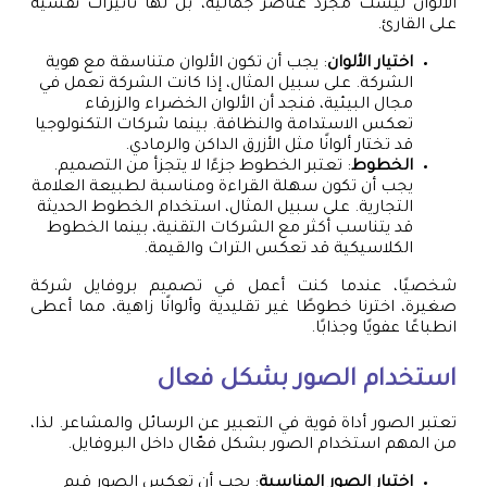
الألوان ليست مجرد عناصر جمالية، بل لها تأثيرات نفسية
على القارئ.
اختيار الألوان
: يجب أن تكون الألوان متناسقة مع هوية
الشركة. على سبيل المثال، إذا كانت الشركة تعمل في
مجال البيئية، فنجد أن الألوان الخضراء والزرقاء
تعكس الاستدامة والنظافة. بينما شركات التكنولوجيا
قد تختار ألوانًا مثل الأزرق الداكن والرمادي.
الخطوط
: تعتبر الخطوط جزءًا لا يتجزأ من التصميم.
يجب أن تكون سهلة القراءة ومناسبة لطبيعة العلامة
التجارية. على سبيل المثال، استخدام الخطوط الحديثة
قد يتناسب أكثر مع الشركات التقنية، بينما الخطوط
الكلاسيكية قد تعكس التراث والقيمة.
شخصيًا، عندما كنت أعمل في تصميم بروفايل شركة
صغيرة، اخترنا خطوطًا غير تقليدية وألوانًا زاهية، مما أعطى
انطباعًا عفويًا وجذابًا.
استخدام الصور بشكل فعال
تعتبر الصور أداة قوية في التعبير عن الرسائل والمشاعر. لذا،
من المهم استخدام الصور بشكل فعّال داخل البروفايل.
اختيار الصور المناسبة
: يجب أن تعكس الصور قيم