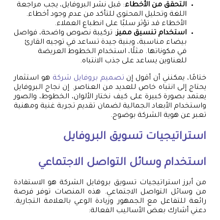
التحقق من الأخطاء
: قبل نشر البروفايل، يجب مراجعة
اللغة وتحليل المحتوى للتأكد من عدم وجود أخطاء.
الأخطاء قد تؤثر سلبًا على انطباع العملاء.
استخدام تنسيق مميز
: تركيبة نصوص واضحة، فواصل
بيضاء مناسبة، وبنية جيدة تساعد في توجيه القارئ
في مكوناتها. مثلًا، استخدام الخطوط العريضة
للعناوين يساعد على جذب الانتباه.
ختامًا، يمكنني أن أقول إن
تصميم بروفايل شركة
هو استثمار
يحتاج إلى انتباه خاص للعديد من العناصر. إن نجاح البروفايل
يعتمد بصورة كبيرة على كيف نختار الألوان، الخطوط، والصور
واستخدام الأبعاد الجمالية لضمان تقديم تجربة غنية ومهنية
تعبر عن هوية الشركة بوضوح.
استراتيجيات تسويق البروفايل
استخدام وسائل التواصل الاجتماعي
من أبرز استراتيجيات تسويق بروفايل الشركة هو الاستفادة
من وسائل التواصل الاجتماعي. هذه المنصات توفر فرصة
رائعة للتفاعل مع الجمهور وزيادة الوعي بالعلامة التجارية.
دعني أشارك بعض الأساليب الفعالة: