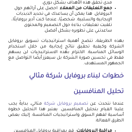
مدى تحقق هذه الأهداف بشكل دوري.
جمع التعليقات من العملاء
: احصل على آرائهم حول
البروفايل. هذا يمكن أن يساعدك في تحديد الذبذبات
الإيجابية والسلبية. شخصيًا، عندما كنت أدير بروفايلًا،
تلقيت تعليقات بناءة حول التصميم والمحتوى
ساعدتني على تطويره بشكل أفضل.
بهذه الطريقة، تتضح أهمية استراتيجيات تسويق بروفايل
الشركة وكيفية تحقيق نتائج إيجابية من خلال استخدام
الوسائل المناسبة. الالتزام بهذه الاستراتيجيات لن يسهم
فقط في تحسين صورة الشركة بل سيعزز أيضًا التواصل مع
الجمهور المستهدف.
خطوات لبناء بروفايل شركة مثالي
تحليل المنافسين
عندما نتحدث عن
تصميم بروفايل شركة
مثالي، بدايةً يجب
علينا القيام بتحليل المنافسين. يعتبر هذا التحليل خطوة
أساسية لفهم السوق واستراتيجيات المنافسة. إليك بعض
الطرق الفعالة:
مراقبة البروفايلات
: قم بمراقبة بروفايل المنافسين