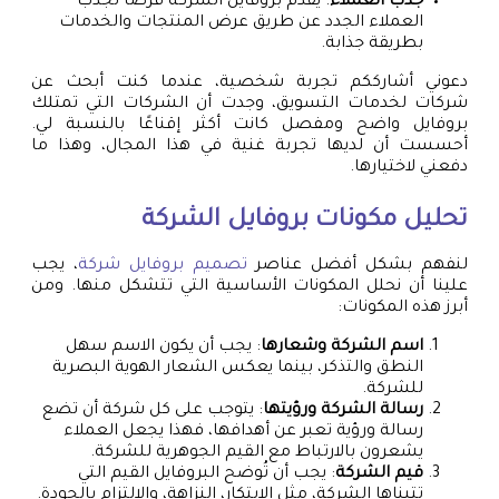
جذب العملاء
: يقدم بروفايل الشركة فرصًا لجذب
العملاء الجدد عن طريق عرض المنتجات والخدمات
بطريقة جذابة.
دعوني أشارككم تجربة شخصية، عندما كنت أبحث عن
شركات لخدمات التسويق، وجدت أن الشركات التي تمتلك
بروفايل واضح ومفصل كانت أكثر إقناعًا بالنسبة لي.
أحسست أن لديها تجربة غنية في هذا المجال، وهذا ما
دفعني لاختيارها.
تحليل مكونات بروفايل الشركة
لنفهم بشكل أفضل عناصر
تصميم بروفايل شركة
، يجب
علينا أن نحلل المكونات الأساسية التي تتشكل منها. ومن
أبرز هذه المكونات:
اسم الشركة وشعارها
: يجب أن يكون الاسم سهل
النطق والتذكر، بينما يعكس الشعار الهوية البصرية
للشركة.
رسالة الشركة ورؤيتها
: يتوجب على كل شركة أن تضع
رسالة ورؤية تعبر عن أهدافها، فهذا يجعل العملاء
يشعرون بالارتباط مع القيم الجوهرية للشركة.
قيم الشركة
: يجب أن تُوضح البروفايل القيم التي
تتبناها الشركة، مثل الابتكار، النزاهة، والالتزام بالجودة.