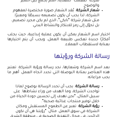
شركة “طعمك” للتغذية، اسم يجمع بين التميز
والوضوح.
شعار الشركة
: يُعَد الشعار صورة مختصرة لمفهوم
الشركة، لذا يجب أن يكون تصميمه بسيطًا ومعبرًا.
مثل شعار شركة “نايكي”، الذي لم يكن مجرد تصميم،
بل تحوّل إلى رمز للابتكار والنشاط البدني.
اختيار اسم الشعار يمكن أن يكون عملية إبداعية، حيث يجلب
أفكارًا جديدة تعكس طبيعة العمل، ويجب أن يتم اختيارها
بعناية لاستقطاب العملاء.
رسالة الشركة ورؤيتها
بعد اسم الشركة وشعارها، نجد رسالة ورؤية الشركة. تعتبر
هذه العناصر بمثابة البوصلة التي تحدد اتجاه العمل. أهم ما
يجب مراعاته:
رسالة الشركة
: يجب أن تحدد الرسالة بوضوح لماذا
تواجدت الشركة، وما الهدف من وراء نشاطها. على
سبيل المثال، “نحن نهدف إلى تحسين جودة الحياة من
خلال توفير منتجات غذائية صحية”.
رؤية الشركة
: تعبر عن الطموح المستقبلي ومكان
الشركة في سوق العمل. مثال: “رؤيتنا هي أن نكون
الرائدين في مجال التغذية الصحية في منطقة الشرق