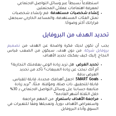
استطلاعاً بسيطاً عبر وسائل التواصل الاجتماعي
لمعرفة اهتمامات عملائي المحتملين.
إنشاء شخصيات مستهدفة
: قم بإنشاء شخصيات
تمثل الفئات المستهدفة، والمساعد الخارجي سيجعل
قراراتك أكثر وضوحًا.
تحديد الهدف من البروفايل
يجب أن تكون لديك فكرة واضحة عن الهدف من
تصميم
بروفايل شركة
. من دون هدف، سيكون من الصعب قياس
النجاح. إليك كيف يمكنك تحديد الأهداف:
تحديد الغرض
: هل تريد زيادة الوعي بعلامتك التجارية؟
أم أنك تبحث عن زيادة المبيعات؟ تأكد من تحديد
الغرض بدقة.
SMART Goals
: اجعل أهدافك محددة، قابلة للقياس،
قابلة للتحقيق، ذات صلة، ومؤقتة. مثلًا، “نريد زيادة
متابعة حسابنا على وسائل التواصل الاجتماعي بـ 30%
خلال الثلاثة أشهر القادمة”.
مراجعة الأهداف باستمرار
: من المهم مراجعة
واستعراض الأهداف دورياً، وتعديلها وفقًا للتغيرات في
السوق وأداء البروفايل.