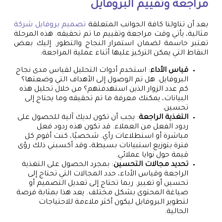
مراجعة وتقييم البروفايل
بعد أن تناولنا كافة الجوانب المتعلقة
تصميم بروفايل شركة
مثالية، يأتي وقت مراجعة وتقييم ما تم تحقيقه. هذه المرحلة
تعتبر حاسمة لضمان استمرار النجاح والتطور. إليك بعض
النقاط التي يمكن التركيز عليها أثناء عملية المراجعة:
قياس الأداء
: استخدم أدوات التحليل لقياس مدى نجاح
البروفايل. هل تم الوصول إلى الأهداف التي وضعتها؟
كم عدد الزوار الذين استهدفتهم؟ من خلال تحليل هذه
البيانات، يمكنك معرفة ما تم تحقيقه وما يحتاج إلى
تحسين.
التغذية الراجعة
: يجب أن تكون لديك آلية للحصول على
ردود الفعل من العملاء. قد تكون هذه ردود فعل
مباشرة أو استطلاعات رأي. شخصيًا، كنت أقوم كل
فترة بتوزيع استبيانات بسيطة، وقد أكسبني ذلك رؤى
قيمة حول نوايا عملائي.
تحديد مجالات التحسين
: بمجرد الحصول على التغذية
الراجعة وقياس الأداء، حدد المجالات التي تحتاج إلى
تحسين أو تغيير. ربما تحتاج إلى تعديل التصميم أو
صياغة المحتوى بشكل مختلف. يعد هذا بمثابة فرصة
لتطوير البروفايل ليكون أكثر ملاءمة للاحتياجات
الحالية.