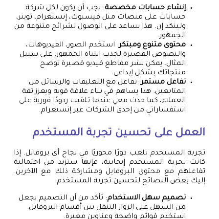
إنشاء حسابات مخصصة
: يجب أن يكون لكل شركة
حسابات على منصات مثل فيسبوك، إنستغرام، تويتر،
ولينكد إن. هذا يساعد على الوصول لشرائح متنوعة من
الجمهور.
محتوى متنوع ومبتكر
: استخدم الصور، الفيديوهات،
والنصوص القصيرة لجذب انتباه الجمهور. على سبيل
المثال، يمكن نشر مقاطع فيديو قصيرة توضح
منتجاتك بشكل إبداعي.
تفاعل مستمر
: تفاعل مع التعليقات والرسائل من
المتابعين. هذا يساهم في بناء علاقة قوية ويعزز ثقة
العملاء، كما حدث معي عندما تلقيت ردودًا فورية على
استفساراتي من إحدى الشركات عبر إنستغرام.
العمل على تحسين تجربة المستخدم
تجربة المستخدم تلعب دورًا محوريًا في نجاح أي بروفايل. إذا
كانت تجربة المستخدم إيجابية، فإنها ستزيد من احتمالية
تفاعلهم مع محتوى البروفايل ومشاركة ذلك مع الآخرين.
إليك بعض النصائح لتحسين تجربة المستخدم:
تصميم سهل الاستخدام
: تأكد من أن التصميم يجعل
من السهل على الزوار التنقل بين أقسام البروفايل.
استخدم قوائم واضحة وعناوين معبرة.