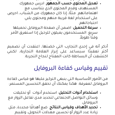
تعديل المحتوى حسب الجمهور
: ادرس جمهورك
المستهدف وقدم المحتوى الذي يتناسب مع
اهتماماتهم. مثلًا، إذا كان جمهورك من الشباب، احرص
على استخدام لغة قريبة منهم ومحتوى يلبي
احتياجاتهم.
سرعة التحميل
: اضمن أن صفحة البروفايل تحميلها
سريع. المستخدمون يميلون للرحيل إذا استغرق الأمر
وقتًا طويلاً.
أذكر أنه في إحدى التجارب التي خضتها، اعتقدت أن تصميم
أكثر تعقيدًا سيساعد على إبراز العلامة التجارية، لكنني
اكتشفت أن البساطة كانت المفتاح لنجاح التجربة.
تقييم وقياس كفاءة البروفايل
من الأمور الأساسية التي ينبغي التركيز عليها هو قياس كفاءة
البروفايل لمعرفة. هكذا يمكنك أن تحقق التحسين المستمر:
استخدام أدوات التحليل
: استخدم أدوات أو تحليلات
وسائل التواصل الاجتماعي لتحديد مدى تفاعل الزوار مع
البروفايل.
تحديد الأهداف وقياس النتائج
: ضع أهدافًا محددة، مثل
زيادة عدد الزوار أو تحسين معدلات التحويل، وتقييم