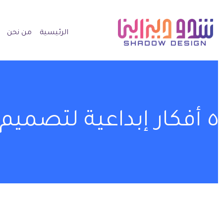
الرئيسية
من نحن
٥ أفكار إبداعية لتصميم بروفايل لا يُنسى ويميزك عن الآخرين