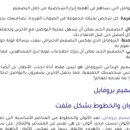
وامل التي تساهم في أهمية إبراز الشخصية من خلال التصميم:
ريدة
: كل شخص يمتلك مجموعة من الصفات الفريدة، تصاميمك يج
ال
: التصميم الجيد يمكن أن يسهل عملية التواصل مع الآخرين ويجعل
 أفضل حتى قبل الالتقاء بك.
جدية
: البروفايل الذي يعكس التصميم الاحترافي يبعث برسالة قوية حو
قوم به.
ي
: التصميم الجيد يمكن أن يترك انطباعات قوية لدى المشاهدين، مما ي
ة.
صميم الإبداعي للبروفايل هو ليس فقط أداة لجذب الأنظار، بل أيضًا
 شخصيتك الحقيقية، مما يجعل الآخرين يشعرون بالتواصل لديك
 بما تقدمه للعالم!
يم بروفايل
لوان والخطوط بشكل ملفت
ميم بروفايل
، تعد الألوان والخطوط من العناصر الأساسية التي تلعب
الألوان ليست مجرد ألوان، بل هي تعبير عن المشاعر والأفكار. على سب
رق، فقد توحي بالهدوء والثقة، بينما قد تعكس الألوان الزاهية م