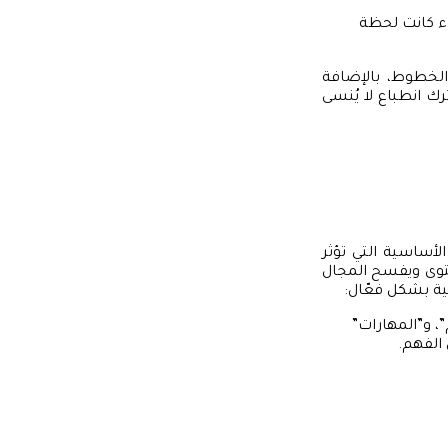
ء كانت لحظة
 والخطوط، بالإضافة
 انطباع لا يُنسى
لأساسية التي تؤثر
توى ويفسح المجال
ة بشكل فعّال:
، و”المهارات”
الفهم.