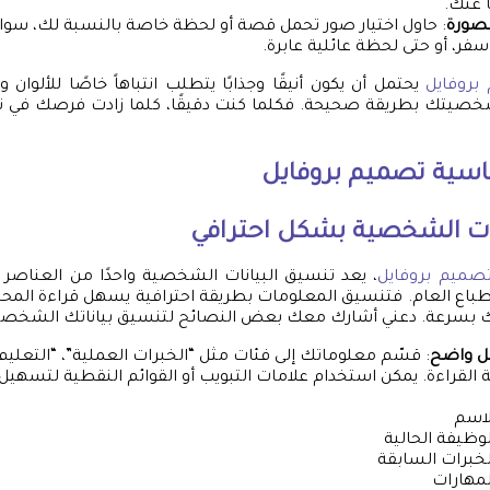
ا عنك.
لصورة
: حاول اختيار صور تحمل قصة أو لحظة خاصة بالنسبة لك، سوا
 سفر، أو حتى لحظة عائلية عابرة.
بروفايل
يحتمل أن يكون أنيقًا وجذابًا يتطلب انتباهاً خاصًا للألوان
شخصيتك بطريقة صحيحة. فكلما كنت دقيقًا، كلما زادت فرصك في ترك
ساسية
تصميم بروفايل
ات الشخصية بشكل احترافي
صميم بروفايل
، يعد تنسيق البيانات الشخصية واحدًا من العناصر ا
نطباع العام. فتنسيق المعلومات بطريقة احترافية يسهل قراءة المح
تك بسرعة. دعني أشارك معك بعض النصائح لتنسيق بياناتك الشخصي
ل واضح
: قسّم معلوماتك إلى فئات مثل “الخبرات العملية”، “التعليم”
القراءة. يمكن استخدام علامات التبويب أو القوائم النقطية لتسهيل 
لاسم
لوظيفة الحالية
لخبرات السابقة
لمهارات