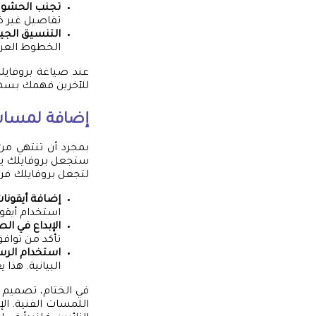
تجنب الحشو
:
تفاصيل غير ض
التنسيق الجي
الخطوط العري
عند صياغة بروفايلك
للآخرين فهمك بسه
إضافة لمسات 
بمجرد أن تنتهي من
ستجعل بروفايلك يتأل
لتجعل بروفايلك فريد
إضافة أيقونا
استخدام أيقون
الإبداع في ال
تأكد من تواف
استخدام الرسو
البيانية. هذا 
في الختام، تصميم بر
اللمسات الفنية. ال