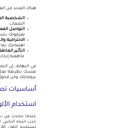
هناك العديد من الع
الشخصية الف
الصفات.
التواصل الفع
يعرفونك بشكل
الاحترافية وال
اهتمامك بما ت
التأثير العاطف
عاطفية إيجابي
في النهاية، إن الت
نفسك بطريقة تعكس
بروفايلك وكن فخورًا
أساسيات
تصم
استخدام الأ
عندما نتحدث عن
تص
جذب انتباه الناس. 
تستخدم اللون الأز