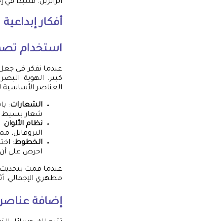
الزائرين. فلنبدأ في
أفكار إبداعية
استخدام تصم
عندما نفكر في جعل 
كبير. الهوية الب
العناصر الأساسية ل
الشعارات
: ب
شعار بسيط يس
نظام الألوان
: 
البروفايل، مما
الخطوط
: اخ
احرص على أن 
عندما قمت بتحديث ب
مظهري الإجمالي. أث
إضافة عناصر 