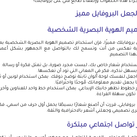
 إجراء هذه الخطوات وإضفاء طابع فني على بروفايلك!
 لجعل البروفايل مميز
يم الهوية البصرية الشخصية
بروفايلك مميزًا، فإن استخدام تصميم الهوية البصرية الشخصية يمكن
صرية تعكس من أنت وتسمح لك بالتواصل مع الجمهور بشكل أعم
هذا التصميم:
استخدام شعار خاص بك، ليست مجرد صورة، بل تمثل فكرة أو رسالة. 
هل تذكره، فكر في المعاني التي تود أن تعكسها.
اجعل لنفسك لوحة ألوان ثابتة توضح ذوقك. يمكن استخدام لونين أو ث
 يجعل تقديم معلوماتك مُوحدًا واحترافيًا.
تر خطوط تظهر جانبك الإبداعي. يمكن استخدام خط واحد للعناوين وآخ
تكون سهلة القراءة.
روفايلي، قررت أن أصنع شعارًا بسيطًا يحمل أول حرف من اسمي، فكان 
رى تصميمي وجعلني أشعر بالاحترافية والثقة.
تواصل اجتماعي مبتكرة