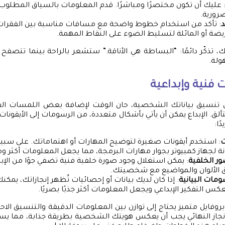
 عليك أن تكون مختصرًا ومباشرًا. قدم المعلومات بالسياق المطلوب 
رورية.
د
: تأكد من استخدام خطوط واضحة مع مسافات مناسبة بين الفقرات
ضة أو المائلة لتسليط الضوء على النقاط المهمة.
، تذكّر دائمًا: “البساطة هي الأناقة.” ستشعر بالراحة بينما تتصفح
ولة.
فنية وإبداعية
 تنسيق بياناتك الشخصية، حان الوقت لإضافة بعض اللمسات الفنية
ق. الإبداع يمكن أن يأتي بأشكال متعددة، من الرسومات إلى الأيقونات
ًا:
ت
: استخدم أيقونات صغيرة لتوضيح المهارات أو اهتماماتك. على سبيل
ة لجهاز كمبيوتر بجوار مهارات البرمجة، مما يجعل المعلومات أكثر وض
صور الخلفية
: يمكن استغلال وجود صورة خلفية فنية تضفي جوًا من الإبد
ق الألوان والمواضيع مع شخصيتك.
مات البيانية
: إذا كان لديك بيانات أو إحصائيات تُظهر إنجازاتك، يمك
يعكس التفكير الإبداعي ويجعل المعلومات أكثر جذبًا بصريًا.
وفايل متميز يحتاج إلى توازن بين المعلومات الدقيقة والتنسيق الاحت
إنجاز النهائي يجب أن يعكس هويتك الشخصية بطريقة جذابة، مما يس