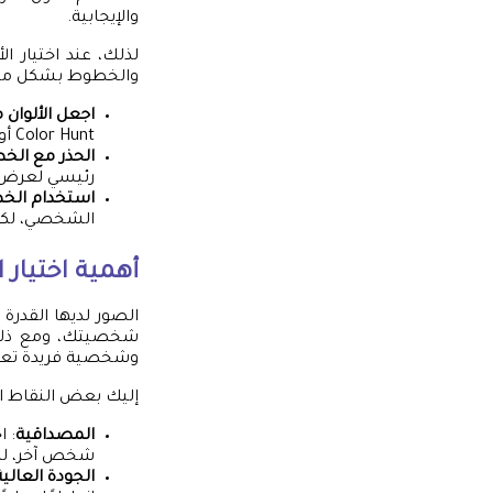
والإيجابية.
لذلك، عند اختيار 
والخطوط بشكل مل
اجعل الألوان 
Color Hunt أو Adobe Color للاختيار منها.
الحذر مع الخ
رئيسي لعرض 
استخدام الخط
الشخصي، لكن ا
أهمية اختيار 
الصور لديها القدرة
شخصيتك، ومع ذلك، 
وشخصية فريدة تع
إليك بعض النقاط ال
المصداقية
: ا
شخص آخر، لذا 
الجودة العالية