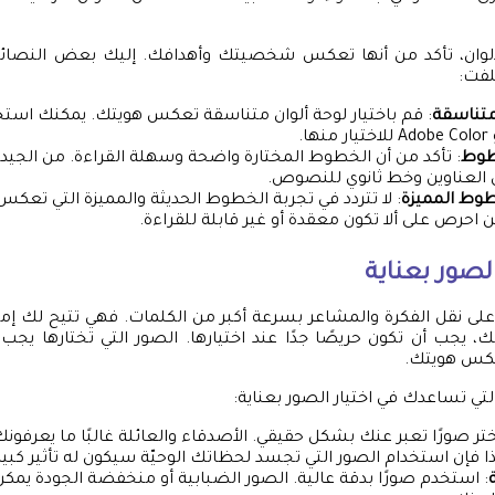
الألوان، تأكد من أنها تعكس شخصيتك وأهدافك. إليك بعض النصائح 
فت:
متناسقة
: قم باختيار لوحة ألوان متناسقة تعكس هويتك. يمكنك استخ
طوط
: تأكد من أن الخطوط المختارة واضحة وسهلة القراءة. من الجي
العناوين وخط ثانوي للنصوص.
وط المميزة
: لا تتردد في تجربة الخطوط الحديثة والمميزة التي تعك
حرص على ألا تكون معقدة أو غير قابلة للقراءة.
الصور بعناية
 على نقل الفكرة والمشاعر بسرعة أكبر من الكلمات. فهي تتيح لك إمكا
يجب أن تكون حريصًا جدًا عند اختيارها. الصور التي تختارها يجب
كس هويتك.
تي تساعدك في اختيار الصور بعناية:
ختر صورًا تعبر عنك بشكل حقيقي. الأصدقاء والعائلة غالبًا ما يعرفونك
فإن استخدام الصور التي تجسد لحظاتك الوحيّة سيكون له تأثير كبير
: استخدم صورًا بدقة عالية. الصور الضبابية أو منخفضة الجودة يم