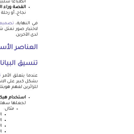
انطباعًا سلبيً
القصة وراء ا
نجاح، أو رحلة
في النهاية،
تصميم 
لاختيار صور تمثل 
لدى الآخرين.
العناصر الأ
تنسيق البيان
عندما يتعلق الأمر
ت
بشكل كبير على الا
للزائرين لفهم هوي
استخدام هيك
لجعلها سهلة 
مثال
:
ا
ا
ا
ا