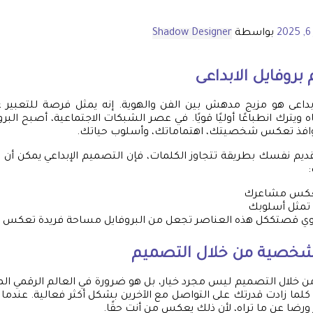
2
بواسطة
Shadow Designer
بروفايل
الابداعى
بداعى هو مزيج مدهش بين الفن والهوية. إنه يمثل فرصة للتعبي
اه ويترك انطباعًا أوليًا قويًا. في عصر الشبكات الاجتماعية، أصبح البر
افذ تعكس شخصيتك، اهتماماتك، وأسلوب حياتك.
ديم نفسك بطريقة تتجاوز الكلمات، فإن التصميم الإبداعي يمكن أن يكو
 تعكس مشاعرك
تمثل أسلوبك
روي قصتككل هذه العناصر تجعل من البروفايل مساحة فريدة تعكس
الشخصية من خلال التصميم
 خلال التصميم ليس مجرد خيار، بل هو ضرورة في العالم الرقمي ال
 زادت قدرتك على التواصل مع الآخرين بشكل أكثر فعالية. عندما ت
رضا عن ما تراه، لأن ذلك يعكس من أنت حقًا.