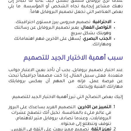
عندما ترى بروفايل منسق بشكل جيد، غالباً ما تتبادر إلى
ذهنك مشاعر إيجابية تجاه الشخص أو المؤسسة. ما يلي
بعض العناصر التي تجعل تصميم البروفايل هاماً:
الاحترافية
: تصميم مدروس يبرز مستوى احترافيتك.
التواصل الفعال
: يعبر تصميم البروفايل عن رسالتك
وهويتك بشكل سريع.
الجذب البصري
: يُسهل على الآخرين فهم اهتماماتك
ومهاراتك.
سبب أهمية الاختيار الجيد للتصميم
عند اختيار تصميم بروفايل، يجب أن تأخذ بعين الاعتبار جوانب
متعددة. فعلى سبيل المثال، إذا كنت مصمماً جرافيكياً تبحث
عن فرصة عمل، فإنه من المهم أن يعكس بروفايلك
مهاراتك الفنية وإبداعك.
إليك بعض النصائح التي تبرز أهمية الاختيار الجيد للتصميم:
التمييز عن الآخرين
: التصميم الفريد يساعدك على البروز
في عالم مليء بالمنافسة. تخيل أنك تتصفح عشرات
البروفايلات، وعندما تصادف بروفايل مثير للاهتمام،
تتوقف وتتطلع إلى محتواه.
تعزيز الثقة
: تصميم مميز يبعث على الثقة في النفس،