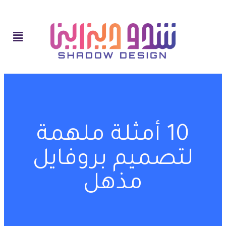
10 أمثلة ملهمة
لتصميم بروفايل
مذهل