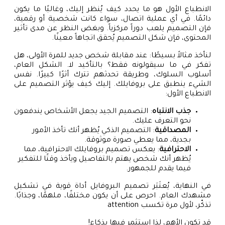
الانطباع الأول هو ما يحدد كيف يُنظر إليك، وغالبًا ما يكون
دائمًا. في أي عملية اتصال، سواء كانت شخصية أو رقمية،
فإن التصميم يلعب دوراً مركزياً. وبغض النظر عن مدى تأثير
المحتوى، فإن شكل التصميم يُحقق اتجاهاً معينًا.
لنأخذ مثالاً بسيطًا: عند مقابلة شخص جديد للمرة الأولى، هل
تفكر في ما سيقولونه فقط؟ بالتأكيد لا. الشكل العام،
أسلوب السلوك، وطريقة تحدثهم تترك أثرًا كبيرًا. نفس
الشيء ينطبق على بروفايلك. إليك كيف يؤثر التصميم على
الانطباع الأول:
جذب الانتباه
: التصميم الجيد يجعل الأشخاص يندفعون
نحو التعرف عليك.
المصداقية
: التصميم الذكي يُظهر أنك تأخذ الأمور
بجدية، مما يعطي صورة موثوقة.
الاحترافية
: يعكس تصميم بروفايلك الاحترافية، مما
يُظهر أنك شخص يهتم بالتفاصيل ويأخذ وقتًا للتفكير
فيما يقدم للجمهور.
في النهاية، يُعتَبَر تصميم البروفايل أداة قوية في تشكيل
مشهدك العام. احرص على أن يكون مختلفًا، ملهمًا، وجذابًا.
تذكّر، لأول مرة تكسب attention
قد تكون الأهم، لذا استثمر فيها بذكاء!