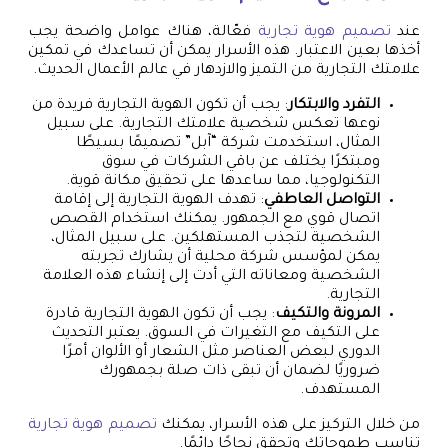
عند
تصميم هوية تجارية
فعّالة، هناك عوامل واضحة يجب
أخذها بعين الاعتبار. هذه الأسرار يمكن أن تساعدك في تمكين
علامتك التجارية من التميز والازدهار في عالم الأعمال الحديث.
التفرد والابتكار
: يجب أن تكون الهوية التجارية فريدة من
نوعها تعكس شخصية علامتك التجارية. على سبيل
المثال، استخدمت شركة “آبل” تصميمًا بسيطًا
ومبتكرًا يختلف عن باقي الشركات في سوق
التكنولوجيا، مما ساعدها على تحقيق مكانة قوية.
التواصل العاطفي
: تهدف الهوية التجارية إلى إقامة
اتصال قوي مع الجمهور. يمكنك استخدام القصص
الشخصية لتجذب المستهلكين. على سبيل المثال،
يمكن لمؤسس شركة محلية أن يشارك تجربته
الشخصية ومعاناته التي أدت إلى إنشاء هذه العلامة
التجارية.
المرونة والتكيف
: يجب أن تكون الهوية التجارية قادرة
على التكيف مع التغيرات في السوق. يعتبر التحديث
الدوري لبعض العناصر مثل الشعار أو الألوان أمرًا
ضروريًا لضمان أن تبقى ذات صلة بجمهورك
المستهدف.
من خلال التركيز على هذه الأسرار، يمكنك
تصميم هوية تجارية
تناسب طموحاتك وتحقق نجاحًا دائمًا.