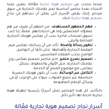
عندما نتحدث عن
تصميم هوية تجارية
فعّالة، يتعين علينا
الاعتناء بعدة عناصر أساسية تميز علامتك التجارية في سوق
مزدحم. إليك بعض الأسرار التي يمكن أن تساهم في نجاح
تصميم هوية تجارية
لديك:
فهم الجمهور المستهدف
: من المهم أن تعرف من هم
عملاؤك المحتملين وما هي احتياجاتهم. فمثلاً، إذا كنت
تسوق لمنتجات فاخرة، يجب أن تعكس هويتك التجارية
الفخامة والرقي.
تطوير رسالة واضحة
: تأكد من أن رسالتك تعكس قيم
العلامة التجارية وأهدافها. تذكر دائمًا أن التواصل
الواضح يجذب العملاء المناسبين.
تصميم بصري متميز
: اختر عناصر تصميم تعكس روح
علامتك التجارية، مثل الألوان والخطوط، بشكل
يتماشى مع موضوع المنتج أو الخدمة.
التكامل عبر الوسائط
: يجب أن تكون هويتك البصرية
متناسقة عبر جميع القنوات، سواء على الإنترنت أو في
وسائل الإعلام المطبوعة.
بالتأكيد، كل هذه العناصر تمثل أسرارًا رئيسية لتهيئة هوية
تجارية ناجحة لها تأثير دائم.
أسرار نجاح
تصميم هوية تجارية
فعّالة