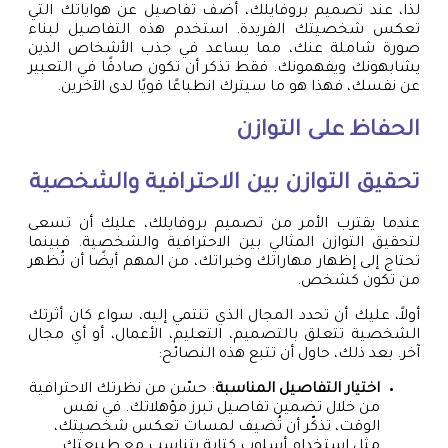
لذا، عند تصميم بروفايلك، أضف تفاصيل عن هواياتك التي
تعكس شخصيتك الفريدة. استخدم هذه التفاصيل لبناء
صورة شاملة عنك، مما يساعد في جذب الأشخاص الذين
يشابهونك ويفهمونك. فقط تذكر أن تكون صادقًا في التعبير
عن نفسك، فهذا هو ما سيترك انطباعًا قويًا لدى الآخرين.
الحفاظ على التوازن
تحقيق التوازن بين الاحترافية والشخصية
عندما يقترب الأمر من تصميم بروفايلك، عليك أن تسعى
لتحقيق التوازن المثالي بين الاحترافية والشخصية. فبينما
تحتاج إلى إظهار مهاراتك وخبراتك، من المهم أيضًا أن تُظهر
من تكون كشخص.
أولاً، عليك أن تحدد المجال الذي تنتمي إليه، سواء كان أثرتك
الشخصية تتعلق بالتصميم، التعليم، الأعمال، أو أي مجال
آخر. بعد ذلك، حاول أن تتبع هذه النصائح:
اختيار التفاصيل المناسبة
: حسّن من نظرتك الاحترافية
من خلال تضمين تفاصيل تبرز مؤهلاتك. في نفس
الوقت، تذكّر أن تُضيف لمسات تعكس شخصيتك،
مثل استخدام أسلوب كتابة يتناسب مع طبيعتك.