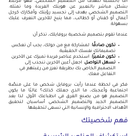
أما بالنسبة للهدف من التصميم الشخصي، فهو مرتبط
بشكل مباشر بالتعبير عن هويتك الفريدة وما تمثله.
التصميم الشخصي يهدف إلى تجسيد رؤيتك وأفكارك كرجل
أعمال أو كفنان أو كطالب، مما يتيح للآخرين التعرف عليك
بسهولة.
عندما تقوم بتصميم شخصية بروفايلك، تذكر أن:
تكون صادقًا
: لمشاركة مع من حولك، يجب أن تعكس
تصميماتك نفسك الحقيقية.
تكون متميزًا
: استخدم عناصر فريدة تميزك عن الآخرين.
تسهل التواصل
: اجعل أعين الآخرين تنجذب إلى
التصميم الخاص بك بطريقة تعزز من رغبتهم في
التفاعل معك.
فكر في لحظة عندما رأيت بروفايل شخص ما على منصّة
اجتماعية وأعجبك، ما الذي جعلك كذلك؟ غالبًا ما يكون
التصميم هو من يصنع الفرق في انطباعك الأول. لذا يعد
التصميم الجيد والتصميم الشخصي أساسيان لتحقيق
الأهداف الاحترافية والإنسانية التي تسعى لتحقيقها.
فهم شخصيتك