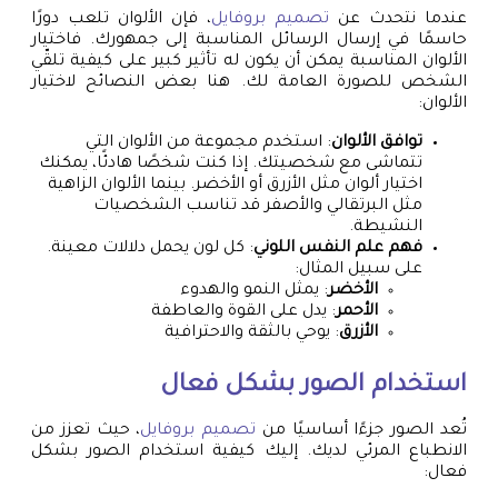
عندما نتحدث عن
تصميم بروفايل
، فإن الألوان تلعب دورًا
حاسمًا في إرسال الرسائل المناسبة إلى جمهورك. فاختيار
الألوان المناسبة يمكن أن يكون له تأثير كبير على كيفية تلقّي
الشخص للصورة العامة لك. هنا بعض النصائح لاختيار
الألوان:
توافق الألوان
: استخدم مجموعة من الألوان التي
تتماشى مع شخصيتك. إذا كنت شخصًا هادئًا، يمكنك
اختيار ألوان مثل الأزرق أو الأخضر. بينما الألوان الزاهية
مثل البرتقالي والأصفر قد تناسب الشخصيات
النشيطة.
فهم علم النفس اللوني
: كل لون يحمل دلالات معينة.
على سبيل المثال:
الأخضر
: يمثل النمو والهدوء
الأحمر
: يدل على القوة والعاطفة
الأزرق
: يوحي بالثقة والاحترافية
استخدام الصور بشكل فعال
تُعد الصور جزءًا أساسيًا من
تصميم بروفايل
، حيث تعزز من
الانطباع المرئي لديك. إليك كيفية استخدام الصور بشكل
فعال: