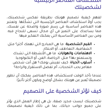
استكشاف العناصر الرئيسية
لشخصيتك
لفهم كيفية تصميم هويتك بطريقة تعكس شخصيتك،
يجب أولاً استكشاف العناصر الرئيسية التي تشكّلها. وتعتبر
هذه العناصر أساسية في رسم صورة واضحة عن نفسك،
مما يساعدك على التميز في أي مجال تسعى للنجاح فيه.
ومن بين العناصر الأساسية التي يمكنك التفكير فيها:
القيم الشخصية
: ما هي المبادئ التي تهمك أكثر؟ مثل:
الشفافية، التعاطف، أو الابتكار.
الاهتمامات والهوايات
: ما هي الأنشطة التي تشدك
وتستمتع بها؟ مثل: الرياضة، الفن، أو التكنولوجيا.
أسلوب الحياة
: كيف تعيش يومك؟ هل أنت شخص
مغامر يحب التحديات، أم تفضل الاستقرار والراحة؟
عندما تأخذ الوقت لاستكشاف هذه العناصر، يمكنك أن تطور
تصميمًا يُعبر عن هويتك بشكل أوضح ويكون أكثر تأثيرًا.
كيف تؤثر الشخصية على التصميم
شخصيتك ليست مجرد صفة، بل هي إطار العمل الذي يؤثر
على جميع جوانب حياتك، بما في ذلك كيفية تصميمك