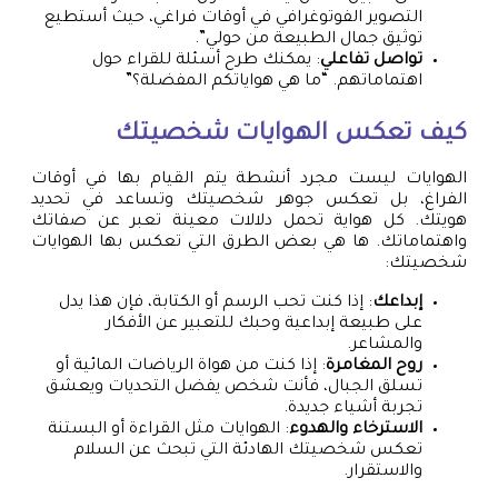
التصوير الفوتوغرافي في أوقات فراغي، حيث أستطيع
توثيق جمال الطبيعة من حولي”.
تواصل تفاعلي
: يمكنك طرح أسئلة للقراء حول
اهتماماتهم. “ما هي هواياتكم المفضلة؟”
كيف تعكس الهوايات شخصيتك
الهوايات ليست مجرد أنشطة يتم القيام بها في أوقات
الفراغ، بل تعكس جوهر شخصيتك وتساعد في تحديد
هويتك. كل هواية تحمل دلالات معينة تعبر عن صفاتك
واهتماماتك. ها هي بعض الطرق التي تعكس بها الهوايات
شخصيتك:
إبداعك
: إذا كنت تحب الرسم أو الكتابة، فإن هذا يدل
على طبيعة إبداعية وحبك للتعبير عن الأفكار
والمشاعر.
روح المغامرة
: إذا كنت من هواة الرياضات المائية أو
تسلق الجبال، فأنت شخص يفضل التحديات ويعشق
تجربة أشياء جديدة.
الاسترخاء والهدوء
: الهوايات مثل القراءة أو البستنة
تعكس شخصيتك الهادئة التي تبحث عن السلام
والاستقرار.