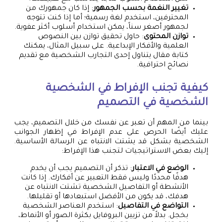
تغيير النغمة بحسب الجمهور
: إذا كان جمهورك من
المحترفين، استخدم لغة رسمية؛ أما إذا كنت تتوجه
لجمهور أصغر سناً، يمكن استخدام أسلوب أكثر عفوية.
توازن المحتوى
: حاول تحقيق توازن بين النصوص
العلمية والأفكار الإبداعية. على سبيل المثال، يمكنك
كتابة مقال يتناول إحدى التجارب الشخصية مع تقديم
نصائح احترافية.
كيفية تجنب الإفراط في الشخصية
الشخصية في التصميم
بينما من المهم أن تعبر عن نفسك من خلال التصميم، يجب
عليك أيضًا الحرص على عدم الإفراط في إظهار الجوانب
الشخصية بشكل قد يشتت الانتباه عن الرسالة الأساسية.
إليك بعض الاستراتيجيات لتجنب هذا الإفراط:
الوضع في الاعتبار
: تذكر أن التصميم يجب أن يخدم
هدفًا محددًا وليس فقط التعبير عن أفكارك. إذا كانت
الأنشطة أو التفاصيل الشخصية تشتت الانتباه عن
هدفك، قد يكون من الأفضل استبعادها أو تقليلها.
التواضع في التفاصيل
: استخدم العناصر الشخصية
بخجل. بدلاً من تزيين البروفايل بكثرة الصور أو الأنماط،