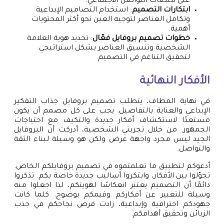
على منصات التواصل الاجتماعي.
ابتكارات التصميم
: استخدام التصاميم الإبداعية
وتكامل العناصر لتوجيه العين نحو أكثر المحتويات
أهمية.
خطوات تصميم بروفايل فعّال
: تحديد هوية العلامة
الشخصية وتنسيق العناصر بشكل استراتيجي
لتحقيق التناغم في التصميم.
الأفكار النهائية
في نهاية المطاف، يتطلب تصميم بروفايل جذاب التفكير
الإبداعي والعناية بالتفاصيل. يجب على كل مصمم أن يكون
مستعدًا لاستكشاف أفكار جديدة والتكيف مع احتياجات
الجمهور. من خلال تجربتي الشخصية، أدركت أن البروفايل
الجيد ليس مجرد واجهة عرض ولكن هو وسيلة لبناء الثقة
والتواصل.
أدعوكم لتطبيق ما تعلمتموه في تصميم بروفايلكم الخاص.
تجوّلوا بين الأفكار، وابتكروا أساليب جديدة خاصة بكم. تذكروا
دائمًا أن التصميم يعتبر انعكاسًا لهويتكم، لذا اجعلوا منه
وسيلة للتعبير عن أفكاركم وقيمكم بوضوح. كلما كانت
جهودكم احترافية وإبداعية، زادت فرص نجاحكم في جذب
الزبائن وتحقيق أهدافكم.