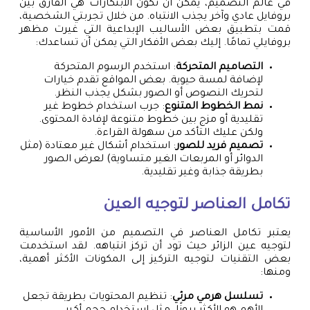
في عالم التصميم، يمكن أن تكون الابتكارات هي الفارق بين
بروفايل عادي وآخر يجذب الانتباه. من خلال تجربتي الشخصية،
قمت بتطبيق بعض الأساليب الإبداعية التي غيرت مظهر
بروفايلي تمامًا. إليك بعض الأفكار التي يمكن أن تساعدك:
التصاميم المتحركة
: استخدم الرسوم المتحركة
لإضافة لمسة حيوية. بعض المواقع تقدم خيارات
لتحريك النصوص أو الصور بشكل يجذب النظر.
نمط الخطوط المتنوع
: جرب استخدام خطوط غير
تقليدية أو مزج بين خطوط متنوعة لإفادة المحتوى.
ولكن عليك التأكد من سهولة القراءة.
تصميم فريد للصور
: استخدام أشكال غير معتادة (مثل
الدوائر أو المربعات الغير متساوية) لعرض الصور
بطريقة جذابة وغير تقليدية.
تكامل العناصر لتوجيه العين
يعتبر تكامل العناصر في التصميم من الأمور الأساسية
لتوجيه عين الزائر حيث تود أن تركز انتباهه. لقد استخدمت
بعض التقنيات لتوجيه التركيز إلى المكونات الأكثر أهمية،
ومنها:
تسلسل هرمي مرئي
: تنظيم المحتويات بطريقة تجعل