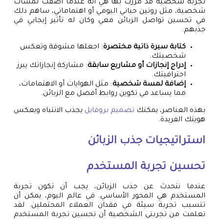
تجربة شخصية قد مررت بها هي أنه عندما أضفت لمسات
شخصية، مثل روتين حياتي اليومي أو اهتماماتي، ساهم ذلك
في تحسين تواصل الزبائن معي وكان له تأثير إيجابي في
جذبهم.
كتابة سيرة ذاتية مختصرة
: اجعلها مشوقة وتعكس
شخصيتك.
إدراج إنجازات أو مشاريع سابقة
: مشاركة إنجازاتك يبرز
احترافيتك.
إضافة لمسة شخصية
: مثل الهوايات أو الاهتمامات،
مما يساعد في تكوين روابط أفضل مع الزبائن.
بهذه العناصر، يمكنك
تصميم بروفايل
يجذب الانتباه ويعكس
هويتك الفريدة.
استراتيجيات جذب الزبائن
تحسين تجربة المستخدم
عندما نتحدث عن جذب الزبائن، يجب أن تكون تجربة
المستخدم هي المحور الأساسي. في عالم اليوم، يمكن أن
تتسبب تجربة سيئة في فقدان العملاء المحتملين. لقد
تعلمت من تجربتي الشخصية أن تحسين تجربة المستخدم