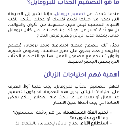
ما هو التصميم الجذّاب للبروفايل؟
عندما نتحدث عن
تصميم بروفايل
، فإننا نشير إلى الطريقة
التي يمكن من خلالها تقديم نفسك أو عملك بشكل يلفت
الانتباه. التصميم ليس مجرد مجموعة من الألوان والقوالب،
بل هو أداة تعبير عن هويتك وشخصيتك. من خلال بروفايل
جذّاب، يمكننا جذب الزبائن وتعزيز فرص النجاح.
تخيّل أنك تتصفح منصة اجتماعية وتجد بروفايل مُصمم
بطريقة رائعة، يحتوي على صور مدهشة، ونصوص مُحفزة،
وألوان تنسجم مع مضمون العمل. هذا هو التصميم الجذّاب
الذي يسعى الجميع لتحقيقه.
أهمية فهم احتياجات الزبائن
لفهم التصميم الجذّاب للبروفايل، يجب علينا أولاً التعرف
على احتياجات الزبائن. بدون هذه المعرفة، قد يكون التصميم
غير فعال أو بعيدا عن ما يبحث عنه العملاء. إليكم بعض
النقاط التي يجب أخذها بعين الاعتبار:
تحديد الفئة المستهدفة
: من هم زبائنك المحتملون؟
وما الذي يهتمون به؟
استطلاع الآراء
: يحتاج الزبائن لإحساس بالانتماء، لذا