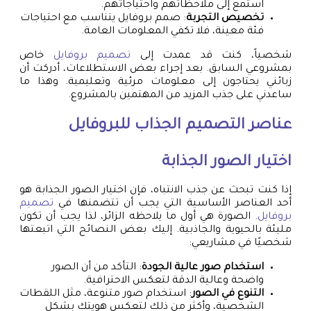
استمع إلى ملاحظاتهم واحتياجاتهم.
تخصيص التجربة
: صمم بروفايل يتناسب مع احتياجات
فئة معينة، فلا تكفي المعلومات العامة.
شخصياً، كنت قد عمدت إلى
تصميم بروفايل
خاص
بمشروعي السابق. بعد إجراء بعض الاستطلاعات، أدركت أن
زبائني يحتاجون إلى معلومات مرئية وتعليمية. وهذا ما
ساعدني على جذب المزيد من المهتمين بالمشروع.
عناصر التصميم الجذاب للبروفايل
اختيار الصور الجذابة
إذا كنت تبحث عن جذب الانتباه، فإن اختيار الصور الجذابة هو
أحد العناصر الأساسية التي يجب أن تتضمنها في
تصميم
بروفايل
. الصورة هي أول ما يلاحظه الزائر، لذا يجب أن تكون
مليئة بالحيوية والجاذبية. إليك بعض النصائح التي اتبعتها
شخصيًا في مشاريعي:
استخدام صور عالية الجودة
: التأكد من أن الصور
واضحة وعالية الدقة لتعكس الاحترافية.
التنوع في الصور
: استخدام صور متنوعة، مثل اللقطات
الشخصية، وأكثر من ذلك لتعكس هويتك بشكل