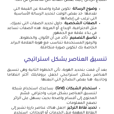
انطباع الزبائن. إليك بعض النقاط التي ساعدتني في ذلك:
وضوح الرسالة
: تكوين فكرة واضحة عن القيمة التي
تقدمها. خذ بعض الوقت لتحديد الرسالة الأساسية
التي ترغب في إيصالها.
الصفات الشخصية
: حاول تحديد الصفات التي تميزك،
مثل الاحترافية، الإبداع، أو المرونة. هذه الصفات تساعد
في بناء علاقة مع الجمهور.
تناسق التصميم
: تأكد من أن الألوان، والخطوط،
والرموز المستخدمة تتناسب مع هوية العلامة البراند
الخاصة بك لتكوين صورة متكاملة.
تنسيق العناصر بشكل استراتيجي
بعد أن قمت بتحديد الهوية، تأتي الخطوة الثانية وهي تنسيق
العناصر بشكل استراتيجي لجعل بروفايلك أكثر انتظاما
وجاذبية. هنا بعض النصائح التي اتبعتها:
استخدام الشبكات (Grid)
: يساعدك استخدام شبكة
لتنسيق العناصر بشكل مرتب واحترافي. قسّم
المحتوى إلى أقسام واضحة بحيث يسهل على الزائر
تصفح المعلومات.
تحديد نقاط التركيز
: اجعل هناك عناصر بارزة تشير إلى
النقاط المهمة مثل الخدمات أو الإنجازات. استخدم