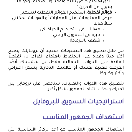
“لدي اهتمام خاص بالتكنولوجيا والتصميم، وهو ما
يميزني عن الآخرين.”
قوائم نقطية:
استخدم القوائم النقطية لتسهيل
عرض المعلومات، مثل المهارات أو الهوايات. يمكنني
مثلاً كتابة:
مهارات في التصميم الجرافيكي
خبرة في التسويق الرقمي
شغف بالبرمجة
من خلال تطبيق هذه التنسيقات، ستجد أن بروفايلك يصبح
أكثر جذبًا وقدرة على الاحتفاظ باهتمام القراء. لن تقتصر
الفائدة على الجوانب الجمالية فقط، بل ستمنحك أيضًا
الفرصة لتقديم نفسك أو علامتك التجارية بشكل احترافي
وأكثر وضوحًا.
بتطبيق هذه الأدوات والتقنيات، ستحصل على بروفايل يبرز
تميزك ويجذب انتباه الجمهور بشكل أكبر.
استراتيجيات التسويق للبروفايل
استهداف الجمهور المناسب
استهداف الجمهور المناسب هو أحد الركائز الأساسية التي