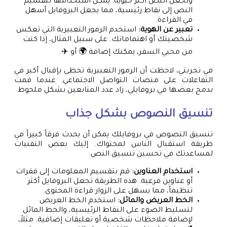
وتجعل النص أكثر حيوية. يمكن استخدامها لتقسيم
النص إلى نقاط رئيسية، مما يجعل البروفايل أسهل
في القراءة.
تعبير عن الهوية:
استخدم الرموز التعبيرية التي تعكس
شخصيتك أو اهتماماتك. على سبيل المثال، إذا كنت
من محبي السفر، يمكنك إضافة 🌍 أو ✈️.
في تجربتي، لاحظت أن الرموز التعبيرية تحظى بإقبال أكبر في
التفاعلات على منصات التواصل الاجتماعي. عندما قمت
بدمج بعضها في بروفايلي، زاد عدد المتابعين بشكل ملحوظ.
تنسيق النصوص بشكل جذاب
تنسيق النصوص في بروفايلك يمكن أن يحدث فرقاً كبيراً في
طريقة استقبال الناس لمحتواك. إليك بعض التقنيات
لمساعدتك في تحسين تنسيق النص:
استخدام العناوين:
قم بتقسيم المعلومات إلى فقرات
أو عناوين فرعية. هذه الطريقة تجعل البروفايل أكثر
تنظيماً، مما يسهل على الزوار قراءة المحتوى.
الخط العريض والمائل:
استخدم الخط العريض
لتسليط الضوء على النقاط الرئيسية، والخط المائل
لإضافة ملاحظات شخصية أو تعليقات إضافية. مثلاً،