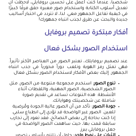
شخصياً، عندما كنت أعمل على تحسين بروفايلي، لاحظت أن
تعديل أسلوب الكتابة واستخدام صور معبرة حقق فرقًا كبيرًا
في كيفية تفاعل الجمهور معي. لذا، لا تتردد في اختبار أساليب
جديدة والبحث عن طرق لجذب انتباه جمهورك!
أفكار مبتكرة
تصميم بروفايل
استخدام الصور بشكل فعال
عند تصميم بروفايلك، تعتبر الصور من العناصر الأكثر تأثيراً.
فهي تمثل رمز الهوية وتلعب دوراً محورياً في جذب انتباه
الجمهور. إليك بعض الأفكار لاستخدام الصور بشكل فعال:
تنوع الصور:
استخدم مجموعة متنوعة من الصور، مثل
الصور الشخصية، الصور المهنية، واللقطات أثناء
الأنشطة. هذه التنوعات تساعد في تقديم صورة
شاملة عن شخصيتك وهواياتك.
جودة الصور:
تأكد من أن الصور عالية الجودة ومُرضية
للعين. الصور غير الواضحة قد تؤدي إلى انطباع سلبي.
إذا كنت بحاجة إلى بعض النصائح، فقد تعود إلى تجارب
سابقة قمت بها، حيث ساهمت الصور الواضحة في
جعل بروفايلي يبرز.
الثبات على نمط واحد:
حاول أن تلتزم بأسلوب تصوير