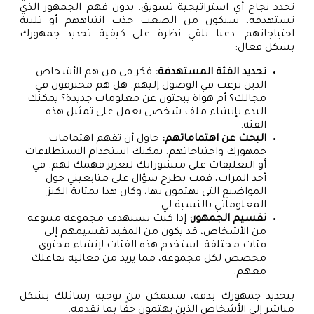
تحدد نجاح أي استراتيجية تسويق. بدون فهم الجمهور الذي
تستهدفه، سيكون من الصعب جذب انتباههم أو تلبية
احتياجاتهم. دعنا نلقي نظرة على كيفية تحديد جمهورك
بشكل فعال:
تحديد الفئة المستهدفة:
فكر في من هم الأشخاص
الذين ترغب في الوصول إليهم. هل هم محترفون في
مجالك؟ أم هواة يبحثون عن معلومات جديدة؟ يمكنك
البدء بإنشاء ملف شخصي يعمل على تمثيل هذه
الفئة.
البحث عن اهتماماتهم:
حاول أن تفهم اهتمامات
جمهورك واحتياجاتهم. يمكنك استخدام الاستطلاعات
أو التعليقات على منشوراتك لتعزيز فهمك لهم. في
أحد المرات، قمت بطرح سؤال على متابعيني حول
المواضيع التي يهتمون بها، وكان هذا بمثابة الكنز
المعلوماتي بالنسبة لي.
تقسيم الجمهور:
إذا كنت تستهدف مجموعة متنوعة
من الأشخاص، قد يكون من المفيد تقسيمهم إلى
فئات مختلفة. استخدم هذه الفئات لإنشاء محتوى
مخصص لكل مجموعة، مما يزيد من فعالية تفاعلك
معهم.
بتحديد جمهورك بدقة، ستتمكن من توجيه رسائلك بشكل
مباشر إلى الأشخاص الذين يهتمون حقًا بما تقدمه.