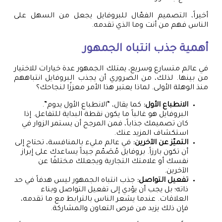
أخيراً، التصميم الفعّال للبروفايل يجعل من السهل على
الناس فهم من أنت وما الذي تقدمه.
أهمية جذب انتباه الجمهور
في عالم متسارع وسريع، يمتلك الجمهور عدة خيارات للاختيار
من بينها. لذلك، من الضروري أن يجذب البروفايل انتباههم
منذ الوهلة الأولى. لماذا يعتبر هذا الأمر معززًا لنجاحك؟
الانطباع الأول:
كما يقال، “الانطباع الأول يدوم”.
البروفايل هو غالباً ما يكون نقطة البداية للتفاعل. إذا
كان تصميمك جذاباً، فمن المرجح أن يستمر الزوار في
استكشاف المزيد عنك.
التميّز عن الآخرين:
في عالم مليء بالمنافسة، تحتاج إلى
أن تكون بارزاً. بروفايل مُصَمّم جيداً يساعدك على إبراز
نفسك أو علامتك التجارية ويجعلك مختلفًا عن
الآخرين.
تفعيل التواصل:
جذب انتباه الجمهور ليس هدفاً في حد
ذاته؛ بل يجب أن يؤدي إلى تفعيل التواصل وبناء
العلاقات. عندما يشعر الناس بالترابط مع ما تقدمه،
فإن ذلك يزيد من فرص التعاون والمشاركة.