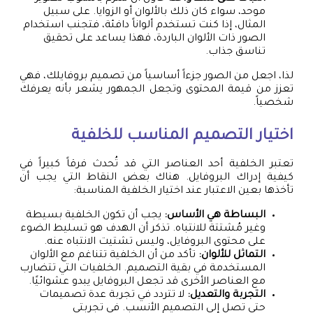
موحد، سواء كان ذلك بالألوان أو الزوايا. على سبيل
المثال، إذا كنت تستخدم ألواناً دافئة، فتجنب استخدام
الصور ذات الألوان الباردة، فهذا يساعد على تحقيق
تناسق جذاب.
لذا، اجعل من الصور جزءاً أساسياً من تصميم بروفايلك، فهي
تعزز من قيمة المحتوى وتجعل الجمهور يشعر بأنه يعرفك
شخصياً.
اختيار التصميم المناسب للخلفية
تعتبر الخلفية أحد العناصر التي قد تُحدث فرقاً كبيراً في
كيفية إدراك البروفايل. هناك بعض النقاط التي يجب أن
تأخذها بعين الاعتبار عند اختيار الخلفية المناسبة:
البساطة هي الأساس:
يجب أن تكون الخلفية بسيطة
وغير مُشتتة للانتباه. تذكر أن الهدف هو تسليط الضوء
على محتوى البروفايل، وليس تشتيت الانتباه عنه.
التماثل للألوان:
تأكد من أن الخلفية تتناغم مع الألوان
المستخدمة في بقية التصميم. الخلفيات التي تتضارب
مع العناصر الأخرى قد تجعل البروفايل يبدو عشوائيًا.
التجربة والتعديل:
لا تتردد في تجربة عدة تصميمات
حتى تصل إلى التصميم الأنسب. في تجربتي