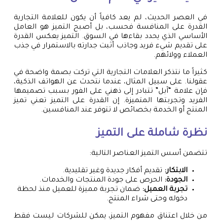
في العصر الحديث، لم يعد كافياً أن يكون للعلامة التجارية
القدرة على المنافسة فحسب، بل أصبح التميز هو العامل
الأساسي الذي يحدد بقاءها في السوق. التميز يعكس القدرة
على تقديم شيء فريد وجاذب أثبت جدارته بالاستمرار في جذب
العملاء وولائهم.
كثيراً ما نتذكر العلامات التجارية التي تركت بصمة واضحة في
عقولنا. على سبيل المثال، عندما نتحدث عن الهواتف الذكية،
فإن علامة “آبل” تتبادر إلى ذهني على الفور بسبب تصميمها
الفريد وتجربتها المتميزة. إن القدرة على التميز تعني تميز
المنتج أو الخدمة بخصائص لا تتوفر عند المنافسين.
نظرة شاملة على التميز
تتضمن أسس التميز العناصر التالية:
الابتكار:
تقديم أفكار جديدة وغير تقليدية.
الجودة:
الحرص على جودة المنتجات والخدمات.
تجربة العميل:
ضمان تجربة مميزة للعميل منذ لحظة
دخوله وحتى شراء المنتج.
من خلال اعتناق مفهوم التميز، يمكن للشركات ليست فقط