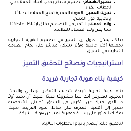
تحفيز الاهتمام
: تصميم مبتكر يجذب انتباه العملاء في
لحظات القرار.
تجربة العميل
: الهوية المميزة تمنح العملاء انطباعًا
بإيجابية حول المنتج.
ولاء العملاء
: التميز في التصميم يخلق ارتباطًا عاطفيًا،
مما يعزز ولاء العملاء للعلامة.
بذلك، يمكن القول إن التميز في تصميم الهوية التجارية
يجعلها أكثر جاذبية ويؤثر بشكل مباشر على نجاح العلامة
التجارية في السوق.
استراتيجيات ونصائح لتحقيق التميز
كيفية بناء هوية تجارية فريدة
بناء هوية تجارية فريدة يتطلب التفكير الإبداعي والبحث
الدقيق. لنفترض أنك تبدأ مشروعًا جديدًا، عليك أن تحدد أولاً
ما الذي يميزك عن الآخرين في السوق. تجربتي الشخصية
تشير إلى أهمية التعرف على نقاط القوة الفريدة، بحيث
يمكنك العثور على رسالة جوهرية تعبر عن هوية الشركة.
لتحقيق ذلك، يُنصح باتباع الخطوات التالية: