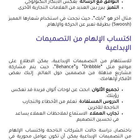
التوافق مع الرسالة
: يعكس الابتكار التكنولوجي.
التميز
: يبرز بين العديد من العلامات التجارية الأخرى.
مثال آخر هو “نايك”، حيث نجحت في استخدام شعارها المميز
(Swoosh) بطرقة تعبر عن الحركة والإلهام.
اكتساب الإلهام من التصميمات
الإبداعية
للاستلهام من التصميمات الإبداعية، يمكن الاطلاع على
مواقع مثل “Dribbble” و”Behance”، حيث يتم مشاركة
مشاريع مذهلة من مصممين حول العالم. إليك بعض
الأفكار لإلهامك:
تجميع الألوان
: ابحث عن لوحات ألوان فريدة قد تعكس
رؤيتك.
الدروس المستفادة
: تعلم من الأخطاء والتجارب
الناجحة للآخرين.
تجارب العملاء
: الاستماع لملاحظات العملاء يساعد
في تحسين التصميم.
باختصار، دراسة حالات الشركات الناجحة واكتساب الإلهام
من التصميمات الإبداعية يمكن أن تكون عوامل محورية في