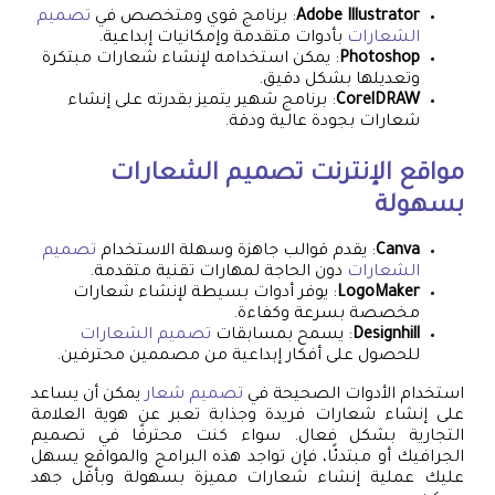
Adobe Illustrator
: برنامج قوي ومتخصص في
تصميم
الشعارات
بأدوات متقدمة وإمكانيات إبداعية.
Photoshop
: يمكن استخدامه لإنشاء شعارات مبتكرة
وتعديلها بشكل دقيق.
CorelDRAW
: برنامج شهير يتميز بقدرته على إنشاء
شعارات بجودة عالية ودقة.
مواقع الإنترنت
تصميم الشعارات
بسهولة
Canva
: يقدم قوالب جاهزة وسهلة الاستخدام
تصميم
الشعارات
دون الحاجة لمهارات تقنية متقدمة.
LogoMaker
: يوفر أدوات بسيطة لإنشاء شعارات
مخصصة بسرعة وكفاءة.
Designhill
: يسمح بمسابقات
تصميم الشعارات
للحصول على أفكار إبداعية من مصممين محترفين.
استخدام الأدوات الصحيحة في
تصميم شعار
يمكن أن يساعد
على إنشاء شعارات فريدة وجذابة تعبر عن هوية العلامة
التجارية بشكل فعال. سواء كنت محترفًا في تصميم
الجرافيك أو مبتدئًا، فإن تواجد هذه البرامج والمواقع يسهل
عليك عملية إنشاء شعارات مميزة بسهولة وبأقل جهد