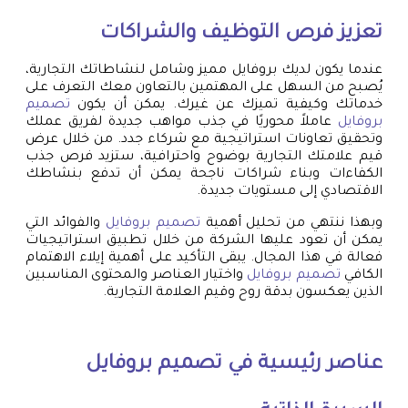
تعزيز فرص التوظيف والشراكات
عندما يكون لديك بروفايل مميز وشامل لنشاطاتك التجارية،
يُصبح من السهل على المهتمين بالتعاون معك التعرف على
خدماتك وكيفية تميزك عن غيرك. يمكن أن يكون
تصميم
بروفايل
عاملاً محوريًا في جذب مواهب جديدة لفريق عملك
وتحقيق تعاونات استراتيجية مع شركاء جدد. من خلال عرض
قيم علامتك التجارية بوضوح واحترافية، ستزيد فرص جذب
الكفاءات وبناء شراكات ناجحة يمكن أن تدفع بنشاطك
الاقتصادي إلى مستويات جديدة.
وبهذا ننتهي من تحليل أهمية
تصميم بروفايل
والفوائد التي
يمكن أن تعود عليها الشركة من خلال تطبيق استراتيجيات
فعالة في هذا المجال. يبقى التأكيد على أهمية إيلاء الاهتمام
الكافي
تصميم بروفايل
واختيار العناصر والمحتوى المناسبين
الذين يعكسون بدقة روح وقيم العلامة التجارية.
عناصر رئيسية في
تصميم بروفايل