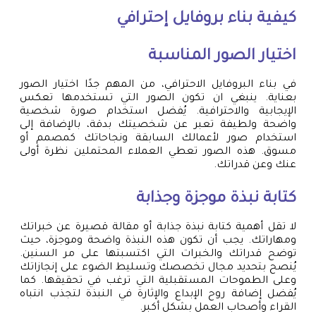
كيفية بناء بروفايل إحترافي
اختيار الصور المناسبة
في بناء البروفايل الاحترافي، من المهم جدًا اختيار الصور
بعناية. ينبغي ان تكون الصور التي تستخدمها تعكس
الإيجابية والاحترافية. يُفضل استخدام صورة شخصية
واضحة ولطيفة تعبر عن شخصيتك بدقة، بالإضافة إلى
استخدام صور لأعمالك السابقة ونجاحاتك كمصمم أو
مسوق. هذه الصور تعطي العملاء المحتملين نظرة أولى
عنك وعن قدراتك.
كتابة نبذة موجزة وجذابة
لا تقل أهمية كتابة نبذة جذابة أو مقالة قصيرة عن خبراتك
ومهاراتك. يجب أن تكون هذه النبذة واضحة وموجزة، حيث
توضح قدراتك والخبرات التي اكتسبتها على مر السنين.
يُنصح بتحديد مجال تخصصك وتسليط الضوء على إنجازاتك
وعلى الطموحات المستقبلية التي ترغب في تحقيقها. كما
يُفضل إضافة روح الإبداع والإثارة في النبذة لتجذب انتباه
القراء وأصحاب العمل بشكل أكبر.