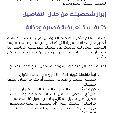
للظهور بشكل مميز ومؤثر.
إبراز شخصيتك من خلال التفاصيل
كتابة نبذة تعريفية قصيرة وجذابة
عندما يتعلق الأمر بتصميم البروفايل، فإن النبذة التعريفية
تُعتبر مثل بطاقة الهوية التي تعكس من أنت وما تمثله. إنها
الفرصة الأولى لك للحديث عن نفسك بطريقتك الخاصة، لذا
يجب أن تكون جذابة، مختصرة، وتعبر عن شخصيتك بشكل
فعّال.
لكتابة نبذة تعريفية قصيرة وجذابة، يُمكن اتباع هذه النصائح:
ابدأ بنقطة قوية
: اجذب القارئ من الجملة الأولى.
يمكنك استخدام اقتباس ملهم، أو فكر في عبارة تصف
شغفك.
كن محددًا
: تجنب العبارات العامة التي يمكن أن تنطبق
على أي شخص. بدلاً من ذلك، استخدم معلومات ذات
مغزى. على سبيل المثال، بدلاً من القول “أنا مصمم
جرافيك”، يمكنك القول “أنا مصمم جرافيك متخصص
في إنشاء هويات بصرية مبتكرة للعلامات التجارية