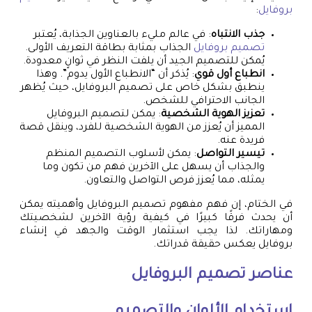
بروفايل
:
جذب الانتباه
: في عالم مليء بالعناوين الجذابة، يُعتبر
تصميم بروفايل
الجذاب بمثابة بطاقة التعريف الأولى.
يُمكن للتصميم الجيد أن يلفت النظر في ثوانٍ معدودة.
انطباع أول قوي
: يُذكر أن “الانطباع الأول يدوم”. وهذا
ينطبق بشكل خاص على تصميم البروفايل، حيث يُظهر
الجانب الاحترافي للشخص.
تعزيز الهوية الشخصية
: يمكن لتصميم البروفايل
المميز أن يُعزز من الهوية الشخصية للفرد، وينقل قصة
فريدة عنه.
تيسير التواصل
: يمكن لأسلوب التصميم المنظم
والجذاب أن يسهل على الآخرين فهم من تكون وما
يمثله، مما يُعزز فرص التواصل والتعاون.
في الختام، إن فهم مفهوم تصميم البروفايل وأهميته يمكن
أن يحدث فرقًا كبيرًا في كيفية رؤية الآخرين لشخصيتك
ومهاراتك. لذا يجب استثمار الوقت والجهد في إنشاء
بروفايل يعكس حقيقة قدراتك.
عناصر تصميم البروفايل