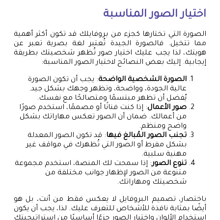
اختيار الصور المناسبة
الصورة التي تختارها كجزء من بروفايلك قد تكون أكثر أهمية
مما تتخيل. فالصورة الجيدة تُعتبر لغة بصرية تعبر عن
هويتك، لذا يجب عليك اختيار صور تُظهر شخصيتك بطريقة
إيجابية. إليك بعض النصائح لاختيار الصور المناسبة:
الصورة الشخصية الواضحة
: يجب أن تكون الصورة
عالية الجودة، وواضحة، وتظهر وجهك بشكل جيد.
يُفضل أن تظهر مبتسمًا ومتصالحًا مع نفسك.
صور الأعمال
: إذا كنت فنانًا أو مصممًا، استخدم صورًا
من أعمالك. ضمان أن الصور تعكس مهاراتك بشكل
واضح ومنظم.
تجنب الصور المُبالغ فيها
: قد تكون الصور المعدلة
بشكل مفرط أو الصور التي تُظهرك في مواقف غير
مهنية سلبية.
تنوع الصور
: إذا سمحت لك المنصة، استخدم مجموعة
متنوعة من الصور لإظهار جوانب مختلفة من
شخصيتك ومهاراتك.
باختصار، تصميم البروفايل لا يعكس فقط من أنت، بل هو
أيضًا بمثابة نافذة للأشخاص للتعرف عليك. لذا، يجب أن يكون
استخدام الألوان واختيار الصور جزءًا أساسيًا من استراتيجيتك