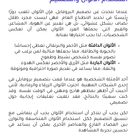
استخدام الألوان والتصميم
عندما نتحدث عن تصميم البروفايل، فإن الألوان تلعب دورًا
رئيسيًا في تحديد الانطباع العام. فهي ليست مجرد ظلال
تُضاف بشكل عشوائي، بل هي تعبير عن الهوية، المشاعر،
والقيم التي يحملها الفرد. الألوان يمكن أن تعكس
الشخصيات، لذا يجب اختيارها بعناية.
الألوان الدافئة
مثل الأحمر والبرتقالي تعطي إحساسًا
بالحيوية والطاقة، مما يجعلها مثالية لمن يرغب في
تصوير نفسه كشخص نشيط وطموح.
الألوان الباردة
مثل الأزرق والأخضر تعكس الهدوء
والثقة، مما يساعد في تقديم صورة احترافية وموثوقة.
أحد الأمثلة الشخصية هو عندما قمت بتصميم بروفايلي في
إحدى الشبكات المهنية. اخترت الألوان الزرقاء والرمادية، لأنني
أحببت أن أظهر بمظهر هادئ ومهني في الوقت نفسه. وقد
كنت سعيدًا بالنتائج، فقد تلقيت تعليقات إيجابية حول
تصميمي.
لكن يجب أن نتذكر أن استخدام الألوان يجب أن يتماشى مع
تنسيق التصميم ككل. استخدام الألوان المتناسقة والتوازن
بين الفضاء الفارغ والعناصر الأخرى يمكن أن يساعد في
تحسين تجربة المشاهدة.