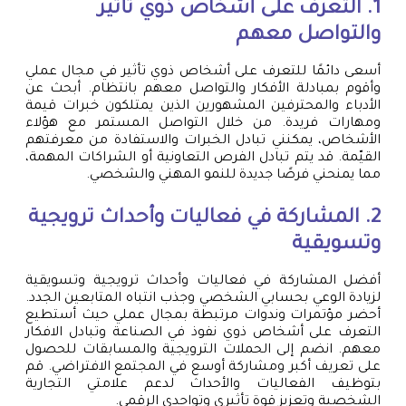
1. التعرف على أشخاص ذوي تأثير
والتواصل معهم
أسعى دائمًا للتعرف على أشخاص ذوي تأثير في مجال عملي
وأقوم بمبادلة الأفكار والتواصل معهم بانتظام. أبحث عن
الأدباء والمحترفين المشهورين الذين يمتلكون خبرات قيمة
ومهارات فريدة. من خلال التواصل المستمر مع هؤلاء
الأشخاص، يمكنني تبادل الخبرات والاستفادة من معرفتهم
القيّمة. قد يتم تبادل الفرص التعاونية أو الشراكات المهمة،
مما يمنحني فرصًا جديدة للنمو المهني والشخصي.
2. المشاركة في فعاليات وأحداث ترويجية
وتسويقية
أفضل المشاركة في فعاليات وأحداث ترويجية وتسويقية
لزيادة الوعي بحسابي الشخصي وجذب انتباه المتابعين الجدد.
أحضر مؤتمرات وندوات مرتبطة بمجال عملي حيث أستطيع
التعرف على أشخاص ذوي نفوذ في الصناعة وتبادل الافكار
معهم. انضم إلى الحملات الترويجية والمسابقات للحصول
على تعريف أكبر ومشاركة أوسع في المجتمع الافتراضي. قم
بتوظيف الفعاليات والأحداث لدعم علامتي التجارية
الشخصية وتعزيز قوة تأثيري وتواجدي الرقمي.