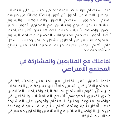
إبداعي وجذاب
عند استخدام الوسائط المتعددة في حسابي على منصات
التواصل الاجتماعي، أحاول أن أكون إبداعيًا وجذابًا في طريقة
تقديم المحتوى. استخدم الصور والفيديوهات والرسوم
البيانية بشكل متنوع ومتناسق مع المحتوى. أقوم بتحرير
الصور وإضافة تأثيرات جذابة لجعلها تبدو أكثر احترافية.
أيضًا، أقوم بتصميم الفيديوهات القصيرة وإضافة الرسوم
المتحركة لاستعراض أفكاري بشكل مبتكر وجذاب. بشكل
عام، أهتم بتوفير تجربة مرئية متميزة للمتابعين بإبداع
وسائط متعددة.
تفاعلك مع المتابعين والمشاركة في
المجتمع الافتراضي
عندما يتعلق الأمر بتفاعلي مع المتابعين والمشاركة في
المجتمع الافتراضي، أسعى جاهدًا للرد بسرعة على التعليقات
والرسائل. أقوم بالاستماع بعناية لآراء واقتراحات المتابعين
وأبدي تقديري لجهودهم. أشجع المناقشات والتفاعل في
مواضيع متنوعة ومثيرة للاهتمام وأحرص على المشاركة
فيها بأفكار بنّاءة وقيّمة. أهتم ببناء علاقات قوية ومفيدة
من خلال التواصل المباشر مع المتابعين والتعاون معهم في
مجالات مشتركة.