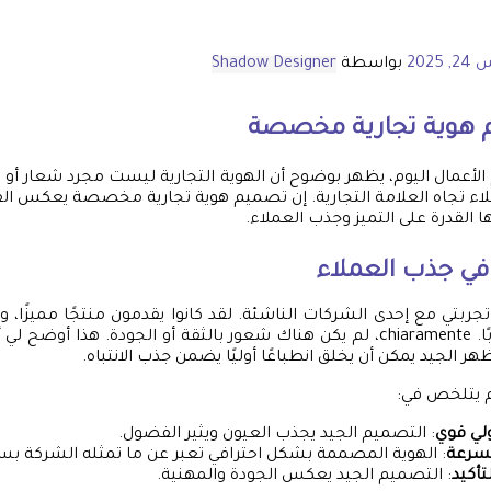
 2025
بواسطة
Shadow Designer
 هوية تجارية مخصصة
 الأعمال اليوم، يظهر بوضوح أن الهوية التجارية ليست مجرد شعار أو 
لاء تجاه العلامة التجارية. إن تصميم هوية تجارية مخصصة يعكس الق
 القدرة على التميز وجذب العملاء.
في جذب العملاء
ربتي مع إحدى الشركات الناشئة. لقد كانوا يقدمون منتجًا مميزًا، 
التجارية لم يكن جذابًا. chiaramente، لم يكن هناك شعور بالثقة أو الجودة. هذ
ر الجيد يمكن أن يخلق انطباعًا أوليًا يضمن جذب الانتباه.
م يتلخص في:
ولي قوي
: التصميم الجيد يجذب العيون ويثير الفضول.
بسرعة
: الهوية المصممة بشكل احترافي تعبر عن ما تمثله الشركة بس
تأكيد
: التصميم الجيد يعكس الجودة والمهنية.