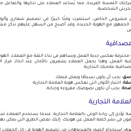
تك اللمسة الفريدة، مما يساعد العملاء على تذكرها والتفاعل 
جربتي الشخصية:
مشروعي الخاص، استثمرت وقتًا كبيرًا في تصميم شعاري وألوان 
لجمهور مع الهوية الجديدة، وقد أصبح من السهل عليهم تذكر مشروع
ن.
لمصداقية
 محترفة يعكس جدية العمل ويساهم في بناء الثقة مع العملاء. اله
فية العمل، وهذا يجعل العملاء يشعرون بالأمان عند اتخاذ قرار 
صداقية علامتك التجارية:
اسق:
يجب أن يكون بسيطًا ويمثل قيمك.
سقة:
اختيار الألوان التي تعكس هوية العلامة التجارية.
ضحة:
يجب أن تكون نصوصك مقروءة وجذابة.
لعلامة التجارية
تؤدي إلى زيادة الوعي بالعلامة التجارية. عندما يستخدم العملاء ش
ون في نشر كلمة العمل عن هويتك. إليك بعض الطرق التي يمكن بها ت
ري:
استخدام الصور والفيديوهات من تصميم الهوية في كل الحملات ا