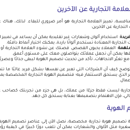
لعلامة التجارية عن الآخرين
افسة، تمييز العلامة التجارية هو أمر ضروري للبقاء. لذلك، هناك
التجارية عن الآخرين:
فريدة
: استخدام ألوان وشعارات غير تقليدية يمكن أن يساعد في تمييز الش
التجارية المعتادة تستخدم ألوانًا باردة، يمكنك اختيار أنماط دافئة.
لهمة
: العملاء يحبون القصص. قصتك عن نشوء العلامة التجارية أو ا
ها يمكن أن تجعل عملائك يتواصلون معك على مستوى أعمق.
 مع تغيّر الاتجاهات، تأكد من تحديث تصميم الهوية ليبقى جذابًا وعصريًا
ضح كيف أن الشركات التي تعبر عن نفسها بشكل فريد غالبًا ما تتم
أمر الذي يستحق الاستثمار فيه؛ فتصميم الهوية التجارية المخصصة يمك
عمال.
لتجارية ليست فقط جزءًا من عملك، بل هي جزء من تجربتك كصاحب ع
تالي، فإن الاهتمام بتصميمها بعناية يستحق كل جهد.
الهوية
ية تصميم هوية تجارية مخصصة، نصل الآن إلى عناصر تصميم الهوية 
رة مثل الألوان والشعارات يمكن أن تلعب دورًا كبيرًا في كيفية رؤي