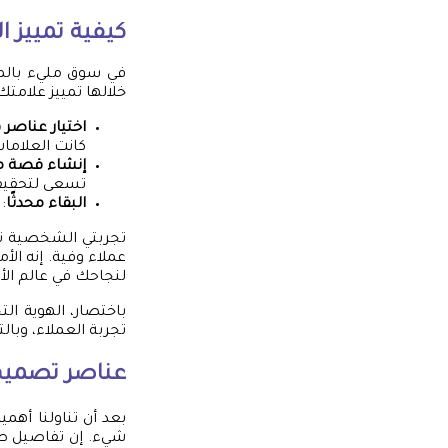
كيفية تمييز ا
في سوق مليء بالمن
خلالها تمييز علامتك 
اختيار عناصر 
كانت العلامات 
إنشاء قصة م
تسعى لتحقيق
البقاء محدثًا
:
تجربتي الشخصية تو
عملاء وفية. إنه ال
لنجاحك في عالم الأ
باختصار، الهوية ا
تجربة العملاء، وبال
عناصر تصميم 
بعد أن تناولنا أهم
شيء. إن تفاصيل صغي