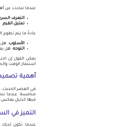
عندما نتحدث عن أهم
التعرف السري
تمثيل القيم
: 
عادةً ما يتم تطوير ا
الأسلوب
: هل 
التوجه
: هل يع
يمكن القول إن اختي
استثمار الوقت والج
أهمية تصميم
في العصر الحديث، 
منافسة. عندما نتحد
فيها كدليل يعكس ق
التميز في ال
عندما تكون لديك ه